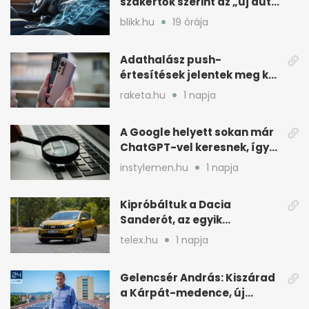
szakértők szerint az „új autó
illat” miatt
blikk.hu
19 órája
Adathalász push-
értesítések jelentek meg két
Xiaomi gyári böngészőjében
raketa.hu
1 napja
A Google helyett sokan már
ChatGPT-vel keresnek, így
változik a rutin
instylemen.hu
1 napja
Kipróbáltuk a Dacia
Sanderót, az egyik
legolcsóbb új autót
telex.hu
1 napja
Magyarországon
Gelencsér András: Kiszárad
a Kárpát-medence, új
áram- és vízdíjat javasol