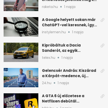
Xiaomi gyári böngészőjében
raketa.hu
1 napja
A Google helyett sokan már
ChatGPT-vel keresnek, így
változik a rutin
instylemen.hu
1 napja
Kipróbáltuk a Dacia
Sanderót, az egyik
legolcsóbb új autót
telex.hu
1 napja
Magyarországon
Gelencsér András: Kiszárad
a Kárpát-medence, új
áram- és vízdíjat javasol
24.hu
1 napja
A GTA 6 új előzetese a
Netflixen debütál
augusztus 27-én