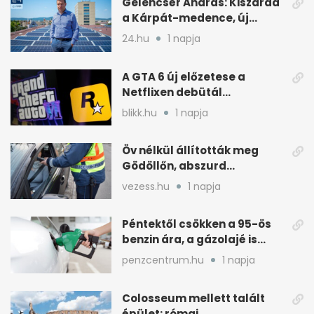
Gelencsér András: Kiszárad
a Kárpát-medence, új
áram- és vízdíjat javasol
24.hu
1 napja
A GTA 6 új előzetese a
Netflixen debütál
augusztus 27-én
blikk.hu
1 napja
Öv nélkül állították meg
Gödöllőn, abszurd
fordulatok jöttek
vezess.hu
1 napja
Péntektől csökken a 95-ös
benzin ára, a gázolajé is
mérséklődik
penzcentrum.hu
1 napja
Colosseum mellett talált
épület: római