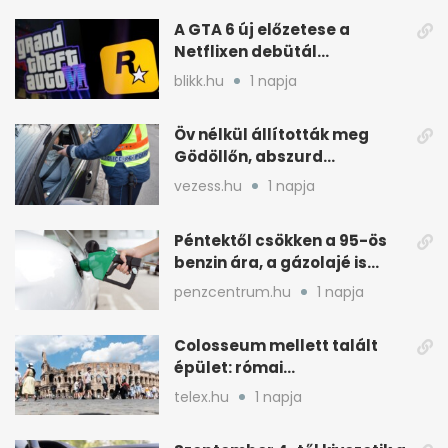
A GTA 6 új előzetese a
Netflixen debütál
augusztus 27-én
blikk.hu
1 napja
Öv nélkül állították meg
Gödöllőn, abszurd
fordulatok jöttek
vezess.hu
1 napja
Péntektől csökken a 95-ös
benzin ára, a gázolajé is
mérséklődik
penzcentrum.hu
1 napja
Colosseum mellett talált
épület: római
tűzoltólaktanya vagy
telex.hu
1 napja
patríciusház?