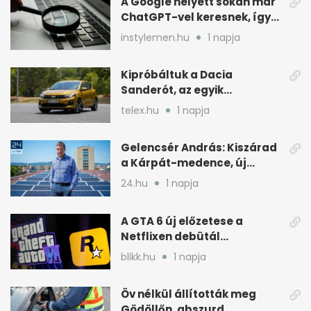
A Google helyett sokan már
ChatGPT-vel keresnek, így
változik a rutin
instylemen.hu
1 napja
Kipróbáltuk a Dacia
Sanderót, az egyik
legolcsóbb új autót
telex.hu
1 napja
Magyarországon
Gelencsér András: Kiszárad
a Kárpát-medence, új
áram- és vízdíjat javasol
24.hu
1 napja
A GTA 6 új előzetese a
Netflixen debütál
augusztus 27-én
blikk.hu
1 napja
Öv nélkül állították meg
Gödöllőn, abszurd