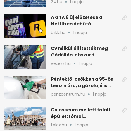
24.hu
1 napja
A GTA 6 új előzetese a
Netflixen debütál
augusztus 27-én
blikk.hu
1 napja
Öv nélkül állították meg
Gödöllőn, abszurd
fordulatok jöttek
vezess.hu
1 napja
Péntektől csökken a 95-ös
benzin ára, a gázolajé is
mérséklődik
penzcentrum.hu
1 napja
Colosseum mellett talált
épület: római
tűzoltólaktanya vagy
telex.hu
1 napja
patríciusház?