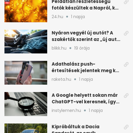
Példátlan részletességű
fotók készültek a Napról, két
rejtély is tisztulhat
24.hu
1 napja
Nyáron vegyél új autót? A
szakértők szerint az „új autó
illat” miatt
blikk.hu
19 órája
Adathalász push-
értesítések jelentek meg két
Xiaomi gyári böngészőjében
raketa.hu
1 napja
A Google helyett sokan már
ChatGPT-vel keresnek, így
változik a rutin
instylemen.hu
1 napja
Kipróbáltuk a Dacia