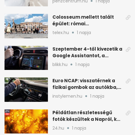
penzcentrum.hu
1 napja
Colosseum mellett talált
épület: római
tűzoltólaktanya vagy
telex.hu
1 napja
patríciusház?
Szeptember 4-től kivezetik a
Google Assistantot, a
Gemini váltja mobilon is
blikk.hu
1 napja
Euro NCAP: visszatérnek a
fizikai gombok az autókba,
kevesebb nyomkodással
instylemen.hu
1 napja
Példátlan részletességű
fotók készültek a Napról, két
rejtély is tisztulhat
24.hu
1 napja