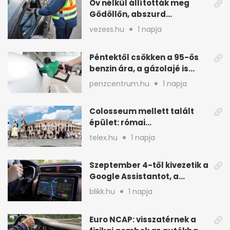
Öv nélkül állították meg
Gödöllőn, abszurd
fordulatok jöttek
vezess.hu
1 napja
Péntektől csökken a 95-ös
benzin ára, a gázolajé is
mérséklődik
penzcentrum.hu
1 napja
Colosseum mellett talált
épület: római
tűzoltólaktanya vagy
telex.hu
1 napja
patríciusház?
Szeptember 4-től kivezetik a
Google Assistantot, a
Gemini váltja mobilon is
blikk.hu
1 napja
Euro NCAP: visszatérnek a