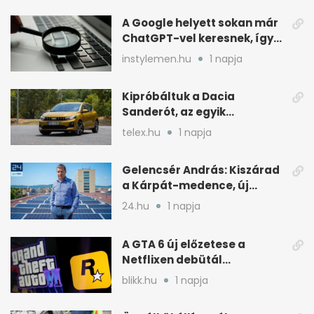
A Google helyett sokan már
ChatGPT-vel keresnek, így
változik a rutin
instylemen.hu
1 napja
Kipróbáltuk a Dacia
Sanderót, az egyik
legolcsóbb új autót
telex.hu
1 napja
Magyarországon
Gelencsér András: Kiszárad
a Kárpát-medence, új
áram- és vízdíjat javasol
24.hu
1 napja
A GTA 6 új előzetese a
Netflixen debütál
augusztus 27-én
blikk.hu
1 napja