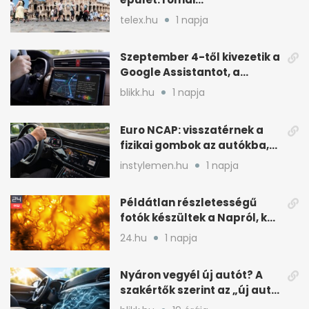
tűzoltólaktanya vagy
telex.hu
1 napja
patríciusház?
Szeptember 4-től kivezetik a
Google Assistantot, a
Gemini váltja mobilon is
blikk.hu
1 napja
Euro NCAP: visszatérnek a
fizikai gombok az autókba,
kevesebb nyomkodással
instylemen.hu
1 napja
Példátlan részletességű
fotók készültek a Napról, két
rejtély is tisztulhat
24.hu
1 napja
Nyáron vegyél új autót? A
szakértők szerint az „új autó
illat” miatt