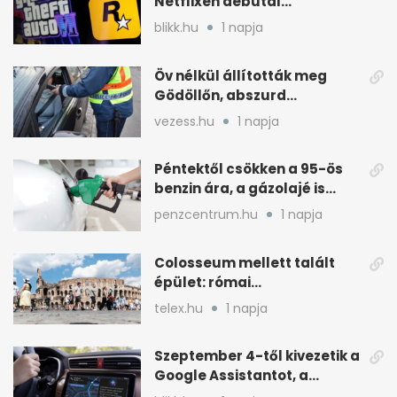
Netflixen debütál
augusztus 27-én
blikk.hu
1 napja
Öv nélkül állították meg
Gödöllőn, abszurd
fordulatok jöttek
vezess.hu
1 napja
Péntektől csökken a 95-ös
benzin ára, a gázolajé is
mérséklődik
penzcentrum.hu
1 napja
Colosseum mellett talált
épület: római
tűzoltólaktanya vagy
telex.hu
1 napja
patríciusház?
Szeptember 4-től kivezetik a
Google Assistantot, a
Gemini váltja mobilon is