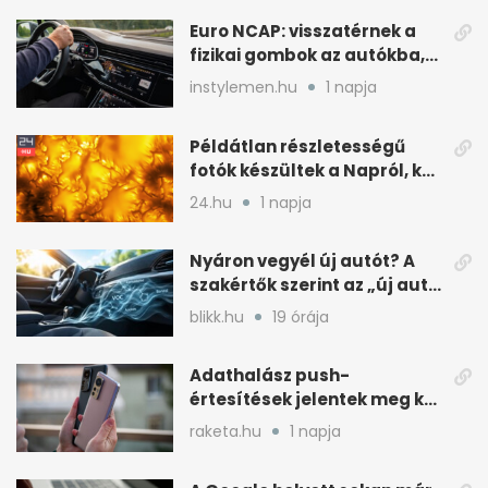
Euro NCAP: visszatérnek a
fizikai gombok az autókba,
kevesebb nyomkodással
instylemen.hu
1 napja
Példátlan részletességű
fotók készültek a Napról, két
rejtély is tisztulhat
24.hu
1 napja
Nyáron vegyél új autót? A
szakértők szerint az „új autó
illat” miatt
blikk.hu
19 órája
Adathalász push-
értesítések jelentek meg két
Xiaomi gyári böngészőjében
raketa.hu
1 napja