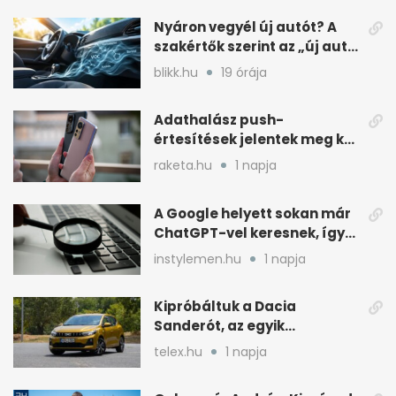
Nyáron vegyél új autót? A
szakértők szerint az „új autó
illat” miatt
blikk.hu
19 órája
Adathalász push-
értesítések jelentek meg két
Xiaomi gyári böngészőjében
raketa.hu
1 napja
A Google helyett sokan már
ChatGPT-vel keresnek, így
változik a rutin
instylemen.hu
1 napja
Kipróbáltuk a Dacia
Sanderót, az egyik
legolcsóbb új autót
telex.hu
1 napja
Magyarországon