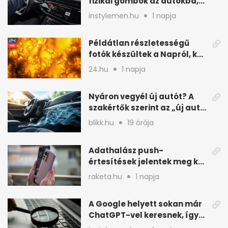
fizikai gombok az autókba,
kevesebb nyomkodással
instylemen.hu
1 napja
Példátlan részletességű
fotók készültek a Napról, két
rejtély is tisztulhat
24.hu
1 napja
Nyáron vegyél új autót? A
szakértők szerint az „új autó
illat” miatt
blikk.hu
19 órája
Adathalász push-
értesítések jelentek meg két
Xiaomi gyári böngészőjében
raketa.hu
1 napja
A Google helyett sokan már
ChatGPT-vel keresnek, így
változik a rutin