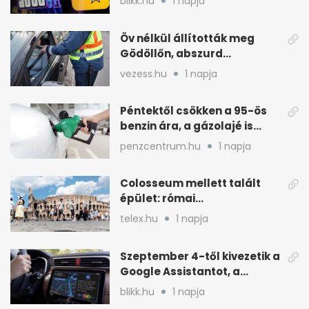
blikk.hu
1 napja
Öv nélkül állították meg
Gödöllőn, abszurd
fordulatok jöttek
vezess.hu
1 napja
Péntektől csökken a 95-ös
benzin ára, a gázolajé is
mérséklődik
penzcentrum.hu
1 napja
Colosseum mellett talált
épület: római
tűzoltólaktanya vagy
telex.hu
1 napja
patríciusház?
Szeptember 4-től kivezetik a
Google Assistantot, a
Gemini váltja mobilon is
blikk.hu
1 napja