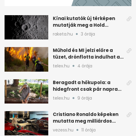
minutes,
31
seconds
Kínai kutatók új térképen
mutatják meg a Hold
geológiai időskáláját
raketa.hu
3 órája
Műhold és MI jelzi előre a
tüzet, drónflotta indulhat az
oltásra
telex.hu
4 órája
Beragadt a hőkupola: a
hidegfront csak pár napra
fogja vissza a kánikulát
telex.hu
9 órája
Cristiano Ronaldo képeken
mutatta meg milliárdos
autógyűjteményét
vezess.hu
11 órája