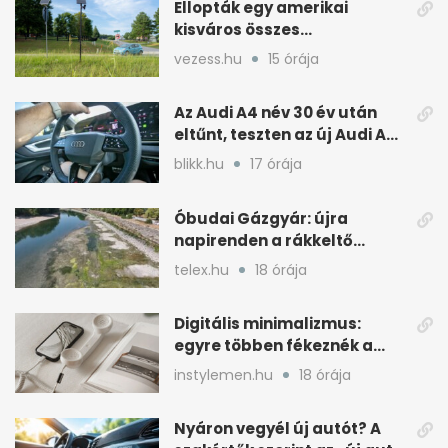
Ellopták egy amerikai
kisváros összes
forgalomfigyelő kameráját
vezess.hu
15 órája
Az Audi A4 név 30 év után
eltűnt, teszten az új Audi A5
plug-in hibrid
blikk.hu
17 órája
Óbudai Gázgyár: újra
napirenden a rákkeltő
szennyezés a Duna miatt
telex.hu
18 órája
Digitális minimalizmus:
egyre többen fékeznék a
kütyüvásárlást
instylemen.hu
18 órája
Nyáron vegyél új autót? A