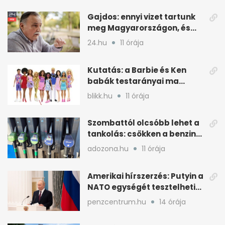
Gajdos: ennyi vizet tartunk
meg Magyarországon, és
miért kulcskérdés
24.hu
11 órája
Kutatás: a Barbie és Ken
babák testarányai ma
emberibbek, mint a 90-es
blikk.hu
11 órája
években
Szombattól olcsóbb lehet a
tankolás: csökken a benzin
és a gázolaj ára
adozona.hu
11 órája
Amerikai hírszerzés: Putyin a
NATO egységét tesztelheti
korlátozott akciókkal
penzcentrum.hu
14 órája