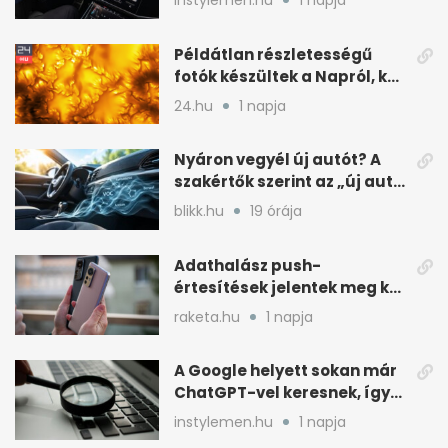
instylemen.hu
1 napja
Példátlan részletességű
fotók készültek a Napról, két
rejtély is tisztulhat
24.hu
1 napja
Nyáron vegyél új autót? A
szakértők szerint az „új autó
illat” miatt
blikk.hu
19 órája
Adathalász push-
értesítések jelentek meg két
Xiaomi gyári böngészőjében
raketa.hu
1 napja
A Google helyett sokan már
ChatGPT-vel keresnek, így
változik a rutin
instylemen.hu
1 napja