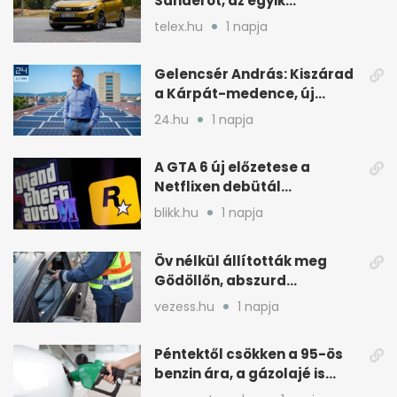
Sanderót, az egyik
legolcsóbb új autót
telex.hu
1 napja
Magyarországon
Gelencsér András: Kiszárad
a Kárpát-medence, új
áram- és vízdíjat javasol
24.hu
1 napja
A GTA 6 új előzetese a
Netflixen debütál
augusztus 27-én
blikk.hu
1 napja
Öv nélkül állították meg
Gödöllőn, abszurd
fordulatok jöttek
vezess.hu
1 napja
Péntektől csökken a 95-ös
benzin ára, a gázolajé is
mérséklődik