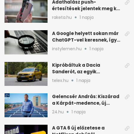
Adathalász push-
értesítések jelentek meg két
Xiaomi gyári böngészőjében
raketa.hu
1 napja
A Google helyett sokan már
ChatGPT-vel keresnek, így
változik a rutin
instylemen.hu
1 napja
Kipróbáltuk a Dacia
Sanderót, az egyik
legolcsóbb új autót
telex.hu
1 napja
Magyarországon
Gelencsér András: Kiszárad
a Kárpát-medence, új
áram- és vízdíjat javasol
24.hu
1 napja
A GTA 6 új előzetese a