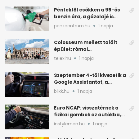
Péntektől csökken a 95-ös
benzin ára, a gázolajé is
mérséklődik
penzcentrum.hu
1 napja
Colosseum mellett talált
épület: római
tűzoltólaktanya vagy
telex.hu
1 napja
patríciusház?
Szeptember 4-től kivezetik a
Google Assistantot, a
Gemini váltja mobilon is
blikk.hu
1 napja
Euro NCAP: visszatérnek a
fizikai gombok az autókba,
kevesebb nyomkodással
instylemen.hu
1 napja