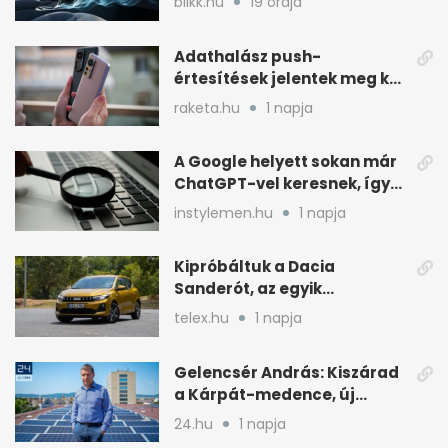
blikk.hu
19 órája
Adathalász push-
értesítések jelentek meg két
Xiaomi gyári böngészőjében
raketa.hu
1 napja
A Google helyett sokan már
ChatGPT-vel keresnek, így
változik a rutin
instylemen.hu
1 napja
Kipróbáltuk a Dacia
Sanderót, az egyik
legolcsóbb új autót
telex.hu
1 napja
Magyarországon
Gelencsér András: Kiszárad
a Kárpát-medence, új
áram- és vízdíjat javasol
24.hu
1 napja