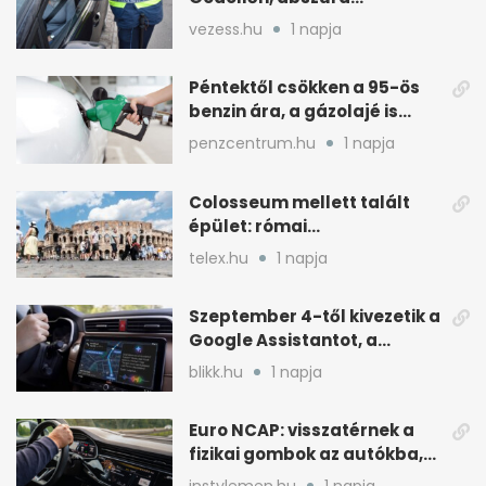
fordulatok jöttek
vezess.hu
1 napja
Péntektől csökken a 95-ös
benzin ára, a gázolajé is
mérséklődik
penzcentrum.hu
1 napja
Colosseum mellett talált
épület: római
tűzoltólaktanya vagy
telex.hu
1 napja
patríciusház?
Szeptember 4-től kivezetik a
Google Assistantot, a
Gemini váltja mobilon is
blikk.hu
1 napja
Euro NCAP: visszatérnek a
fizikai gombok az autókba,
kevesebb nyomkodással