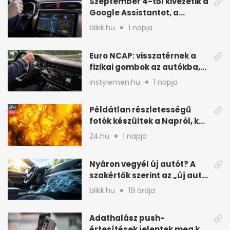
Szeptember 4-től kivezetik a
Google Assistantot, a
Gemini váltja mobilon is
blikk.hu
1 napja
Euro NCAP: visszatérnek a
fizikai gombok az autókba,
kevesebb nyomkodással
instylemen.hu
1 napja
Példátlan részletességű
fotók készültek a Napról, két
rejtély is tisztulhat
24.hu
1 napja
Nyáron vegyél új autót? A
szakértők szerint az „új autó
illat” miatt
blikk.hu
19 órája
Adathalász push-
értesítések jelentek meg két