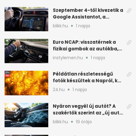
Szeptember 4-től kivezetik a
Google Assistantot, a
Gemini váltja mobilon is
blikk.hu
1 napja
Euro NCAP: visszatérnek a
fizikai gombok az autókba,
kevesebb nyomkodással
instylemen.hu
1 napja
Példátlan részletességű
fotók készültek a Napról, két
rejtély is tisztulhat
24.hu
1 napja
Nyáron vegyél új autót? A
szakértők szerint az „új autó
illat” miatt
blikk.hu
19 órája