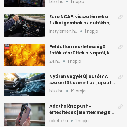
blikk.hu
1 napja
Euro NCAP: visszatérnek a
fizikai gombok az autókba,
kevesebb nyomkodással
instylemen.hu
1 napja
Példátlan részletességű
fotók készültek a Napról, két
rejtély is tisztulhat
24.hu
1 napja
Nyáron vegyél új autót? A
szakértők szerint az „új autó
illat” miatt
blikk.hu
19 órája
Adathalász push-
értesítések jelentek meg két
Xiaomi gyári böngészőjében
raketa.hu
1 napja