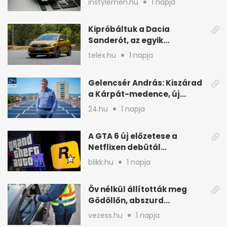
instylemen.hu
1 napja
Kipróbáltuk a Dacia
Sanderót, az egyik
legolcsóbb új autót
telex.hu
1 napja
Magyarországon
Gelencsér András: Kiszárad
a Kárpát-medence, új
áram- és vízdíjat javasol
24.hu
1 napja
A GTA 6 új előzetese a
Netflixen debütál
augusztus 27-én
blikk.hu
1 napja
Öv nélkül állították meg
Gödöllőn, abszurd
fordulatok jöttek
vezess.hu
1 napja