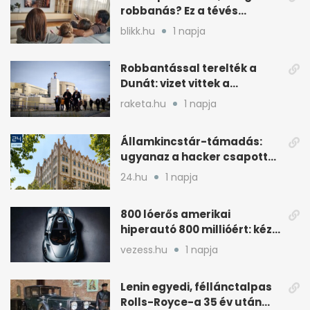
robbanás? Ez a tévés
beállítás segít
blikk.hu
1 napja
Robbantással terelték a
Dunát: vizet vittek a
cernavodai atomerőmű felé
raketa.hu
1 napja
Államkincstár-támadás:
ugyanaz a hacker csapott
le, mint Romániában
24.hu
1 napja
800 lóerős amerikai
hiperautó 800 millióért: kézi
váltóval jön
vezess.hu
1 napja
Lenin egyedi, féllánctalpas
Rolls-Royce-a 35 év után