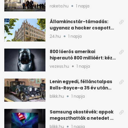
cernavodai atomerőmű felé
raketa.hu
1 napja
Államkincstár-támadás:
ugyanaz a hacker csapott
le, mint Romániában
24.hu
1 napja
800 lóerős amerikai
hiperautó 800 millióért: kézi
váltóval jön
vezess.hu
1 napja
Lenin egyedi, féllánctalpas
Rolls-Royce-a 35 év után
kijött a garázsból
blikk.hu
1 napja
Samsung okostévék: appok
megoszthatták a netedet a
tudtod nélkül
blikk.hu
1 napja