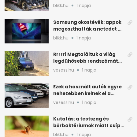
kijött a garázsból
blikk.hu
1 napja
Samsung okostévék: appok
megoszthatták a netedet a
tudtod nélkül
blikk.hu
1 napja
Rrrrr! Megtaláltuk a világ
legdühösebb rendszámát
és az árát is
vezess.hu
1 napja
Ezek a használt autók egyre
nehezebben kelnek el a
magyar piacon
vezess.hu
1 napja
Kutatás: a testszag és
bőrbaktériumok miatt csípik
inkább a szúnyogok
blikk.hu
1 napja