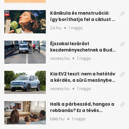
Kánikula és menstruáció:
így boríthatja fel a ciklust a
hőség
24.hu
1 napja
Éjszakai lezárást
kezdeményezhetnek a Budai
Váralagútnál Budapesten
vezess.hu
1 napja
Kia EV2 teszt: nem a hatótáv
a kérdés, a sűrű mezőnyben
dől el
vezess.hu
1 napja
Halk a párbeszéd, hangos a
robbanás? Ez a tévés
beállítás segít
blikk.hu
1 napja