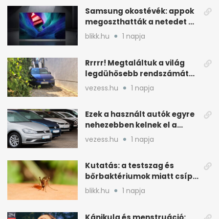
Samsung okostévék: appok
megoszthatták a netedet a
tudtod nélkül
blikk.hu
1 napja
Rrrrr! Megtaláltuk a világ
legdühösebb rendszámát
és az árát is
vezess.hu
1 napja
Ezek a használt autók egyre
nehezebben kelnek el a
magyar piacon
vezess.hu
1 napja
Kutatás: a testszag és
bőrbaktériumok miatt csípik
inkább a szúnyogok
blikk.hu
1 napja
Kánikula és menstruáció: