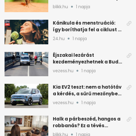
inkább a szúnyogok
blikk.hu
1 napja
Kánikula és menstruáció:
így boríthatja fel a ciklust a
hőség
24.hu
1 napja
Éjszakai lezárást
kezdeményezhetnek a Budai
Váralagútnál Budapesten
vezess.hu
1 napja
Kia EV2 teszt: nem a hatótáv
a kérdés, a sűrű mezőnyben
dől el
vezess.hu
1 napja
Halk a párbeszéd, hangos a
robbanás? Ez a tévés
beállítás segít
blikk.hu
1 napja