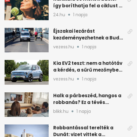
így boríthatja fel a ciklust a
hőség
24.hu
1 napja
Éjszakai lezárást
kezdeményezhetnek a Budai
Váralagútnál Budapesten
vezess.hu
1 napja
Kia EV2 teszt: nem a hatótáv
a kérdés, a sűrű mezőnyben
dől el
vezess.hu
1 napja
Halk a párbeszéd, hangos a
robbanás? Ez a tévés
beállítás segít
blikk.hu
1 napja
Robbantással terelték a
Dunát: vizet vittek a