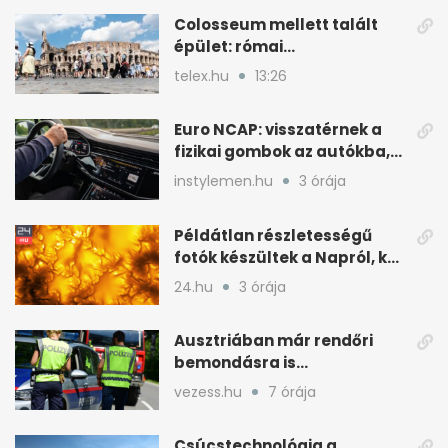
Colosseum mellett talált
épület: római
tűzoltólaktanya vagy
telex.hu
13:26
patríciusház?
Euro NCAP: visszatérnek a
fizikai gombok az autókba,
kevesebb nyomkodással
instylemen.hu
3 órája
Példátlan részletességű
fotók készültek a Napról, két
rejtélyre is választ
24.hu
3 órája
hozhatnak
Ausztriában már rendőri
bemondásra is
büntethetnek
vezess.hu
7 órája
gyorshajtásért
Csúcstechnológia a