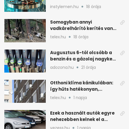
válasz
instylemen.hu
18 órája
Somogyban annyi
vadkárelhárító kerítés van,
kétszer körbeérné az
telex.hu
18 órája
országot
Augusztus 6-tól olcsóbb a
benzin és a gázolaj nagyker
ára
adozona.hu
21 órája
Otthoni klíma kánikulában:
így hűts hatékonyan,
kevesebb árammal
telex.hu
1 napja
Ezek a használt autók egyre
nehezebben kelnek el a
magyar piacon
vezess.hu
1 napja