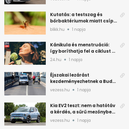
Kutatás: a testszag és
bőrbaktériumok miatt csípik
inkább a szúnyogok
blikk.hu
1 napja
Kánikula és menstruáció:
így boríthatja fel a ciklust a
hőség
24.hu
1 napja
Éjszakai lezárást
kezdeményezhetnek a Budai
Váralagútnál Budapesten
vezess.hu
1 napja
Kia EV2 teszt: nem a hatótáv
a kérdés, a sűrű mezőnyben
dől el
vezess.hu
1 napja