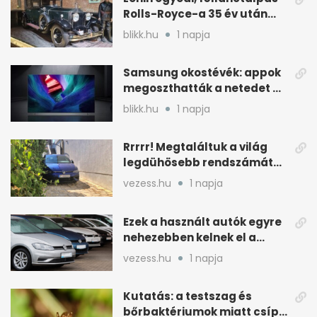
Rolls-Royce-a 35 év után
kijött a garázsból
blikk.hu
1 napja
Samsung okostévék: appok
megoszthatták a netedet a
tudtod nélkül
blikk.hu
1 napja
Rrrrr! Megtaláltuk a világ
legdühösebb rendszámát
és az árát is
vezess.hu
1 napja
Ezek a használt autók egyre
nehezebben kelnek el a
magyar piacon
vezess.hu
1 napja
Kutatás: a testszag és
bőrbaktériumok miatt csípik