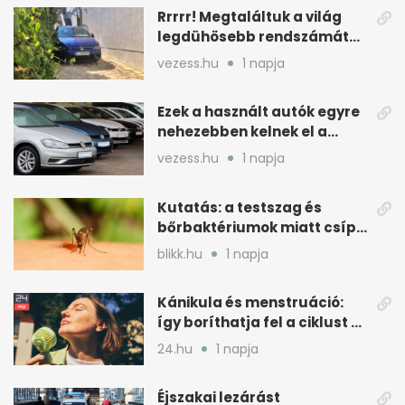
Rrrrr! Megtaláltuk a világ
legdühösebb rendszámát
és az árát is
vezess.hu
1 napja
Ezek a használt autók egyre
nehezebben kelnek el a
magyar piacon
vezess.hu
1 napja
Kutatás: a testszag és
bőrbaktériumok miatt csípik
inkább a szúnyogok
blikk.hu
1 napja
Kánikula és menstruáció:
így boríthatja fel a ciklust a
hőség
24.hu
1 napja
Éjszakai lezárást