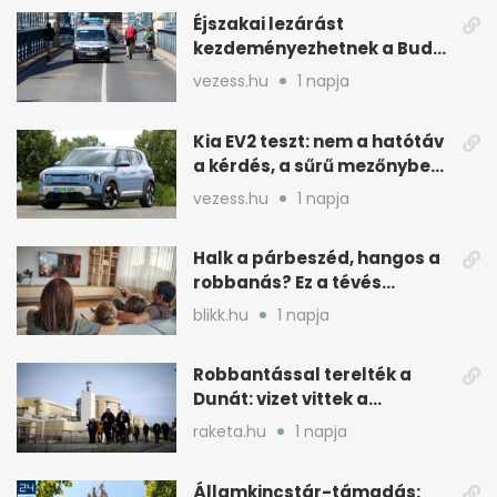
Éjszakai lezárást
kezdeményezhetnek a Budai
Váralagútnál Budapesten
vezess.hu
1 napja
Kia EV2 teszt: nem a hatótáv
a kérdés, a sűrű mezőnyben
dől el
vezess.hu
1 napja
Halk a párbeszéd, hangos a
robbanás? Ez a tévés
beállítás segít
blikk.hu
1 napja
Robbantással terelték a
Dunát: vizet vittek a
cernavodai atomerőmű felé
raketa.hu
1 napja
Államkincstár-támadás: