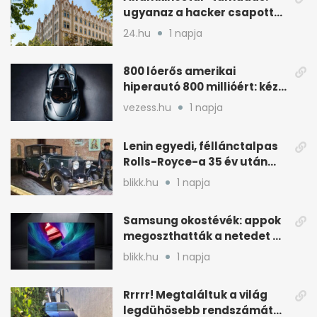
ugyanaz a hacker csapott
le, mint Romániában
24.hu
1 napja
800 lóerős amerikai
hiperautó 800 millióért: kézi
váltóval jön
vezess.hu
1 napja
Lenin egyedi, féllánctalpas
Rolls-Royce-a 35 év után
kijött a garázsból
blikk.hu
1 napja
Samsung okostévék: appok
megoszthatták a netedet a
tudtod nélkül
blikk.hu
1 napja
Rrrrr! Megtaláltuk a világ
legdühösebb rendszámát