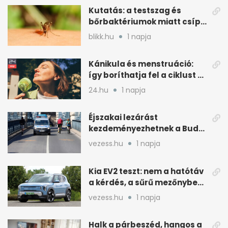
Kutatás: a testszag és
bőrbaktériumok miatt csípik
inkább a szúnyogok
blikk.hu
1 napja
Kánikula és menstruáció:
így boríthatja fel a ciklust a
hőség
24.hu
1 napja
Éjszakai lezárást
kezdeményezhetnek a Budai
Váralagútnál Budapesten
vezess.hu
1 napja
Kia EV2 teszt: nem a hatótáv
a kérdés, a sűrű mezőnyben
dől el
vezess.hu
1 napja
Halk a párbeszéd, hangos a