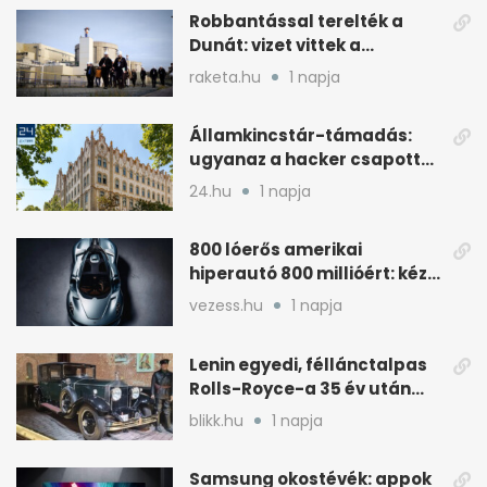
Robbantással terelték a
Dunát: vizet vittek a
cernavodai atomerőmű felé
raketa.hu
1 napja
Államkincstár-támadás:
ugyanaz a hacker csapott
le, mint Romániában
24.hu
1 napja
800 lóerős amerikai
hiperautó 800 millióért: kézi
váltóval jön
vezess.hu
1 napja
Lenin egyedi, féllánctalpas
Rolls-Royce-a 35 év után
kijött a garázsból
blikk.hu
1 napja
Samsung okostévék: appok