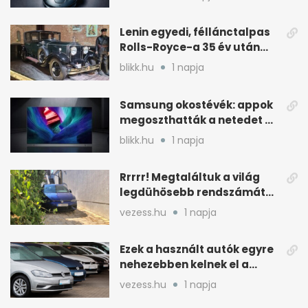
Lenin egyedi, féllánctalpas
Rolls-Royce-a 35 év után
kijött a garázsból
blikk.hu
1 napja
Samsung okostévék: appok
megoszthatták a netedet a
tudtod nélkül
blikk.hu
1 napja
Rrrrr! Megtaláltuk a világ
legdühösebb rendszámát
és az árát is
vezess.hu
1 napja
Ezek a használt autók egyre
nehezebben kelnek el a
magyar piacon
vezess.hu
1 napja