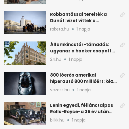
Robbantással terelték a
Dunát: vizet vittek a
cernavodai atomerőmű felé
raketa.hu
1 napja
Államkincstár-támadás:
ugyanaz a hacker csapott
le, mint Romániában
24.hu
1 napja
800 lóerős amerikai
hiperautó 800 millióért: kézi
váltóval jön
vezess.hu
1 napja
Lenin egyedi, féllánctalpas
Rolls-Royce-a 35 év után
kijött a garázsból
blikk.hu
1 napja