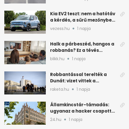
Kia EV2 teszt: nem a hatótáv
a kérdés, a sűrű mezőnyben
dől el
vezess.hu
1 napja
Halk a párbeszéd, hangos a
robbanás? Ez a tévés
beállítás segít
blikk.hu
1 napja
Robbantással terelték a
Dunát: vizet vittek a
cernavodai atomerőmű felé
raketa.hu
1 napja
Államkincstár-támadás:
ugyanaz a hacker csapott
le, mint Romániában
24.hu
1 napja