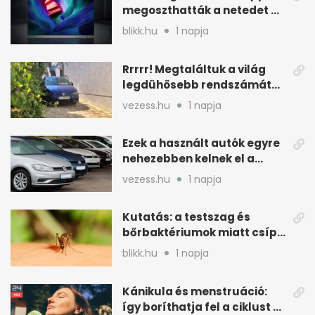
megoszthatták a netedet a
tudtod nélkül
blikk.hu
1 napja
Rrrrr! Megtaláltuk a világ
legdühösebb rendszámát
és az árát is
vezess.hu
1 napja
Ezek a használt autók egyre
nehezebben kelnek el a
magyar piacon
vezess.hu
1 napja
Kutatás: a testszag és
bőrbaktériumok miatt csípik
inkább a szúnyogok
blikk.hu
1 napja
Kánikula és menstruáció:
így boríthatja fel a ciklust a