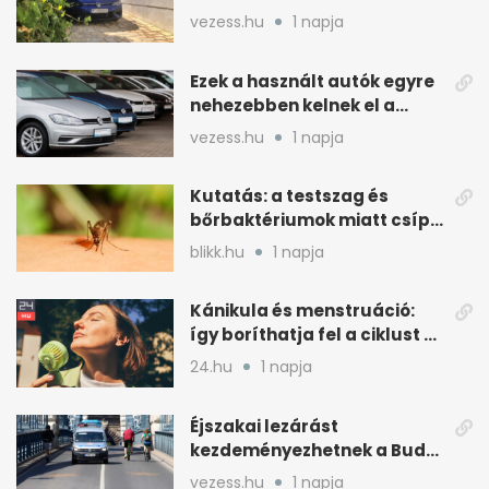
és az árát is
vezess.hu
1 napja
Ezek a használt autók egyre
nehezebben kelnek el a
magyar piacon
vezess.hu
1 napja
Kutatás: a testszag és
bőrbaktériumok miatt csípik
inkább a szúnyogok
blikk.hu
1 napja
Kánikula és menstruáció:
így boríthatja fel a ciklust a
hőség
24.hu
1 napja
Éjszakai lezárást
kezdeményezhetnek a Budai
Váralagútnál Budapesten
vezess.hu
1 napja