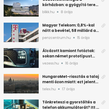
kórházban: a gyógyító terek
kulcsa az áramlás
blikk.hu
8 órája
Magyar Telekom: 0,8%-kal
nőtt a bevétel, 58 milliárd a
nyereség
penzcentrum.hu
15 órája
Álcázott kamiont fotóztak:
sokan német prototípust
sejtenek mögötte
vezess.hu
16 órája
HungaroMet-riasztás a talaj
menti ózon miatt: ezt jelenti
a gyakorlatban
telex.hu
17 órája
Tönkreteszi a gyorstöltés a
telefon akkumulátorát? Itt a