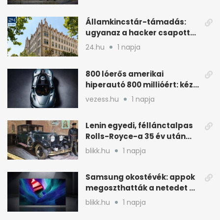
Államkincstár-támadás:
ugyanaz a hacker csapott
le, mint Romániában
24.hu
1 napja
800 lóerős amerikai
hiperautó 800 millióért: kézi
váltóval jön
vezess.hu
1 napja
Lenin egyedi, féllánctalpas
Rolls-Royce-a 35 év után
kijött a garázsból
blikk.hu
1 napja
Samsung okostévék: appok
megoszthatták a netedet a
tudtod nélkül
blikk.hu
1 napja