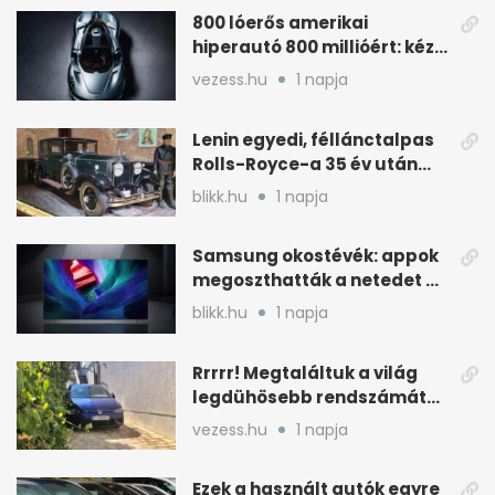
800 lóerős amerikai
hiperautó 800 millióért: kézi
váltóval jön
vezess.hu
1 napja
Lenin egyedi, féllánctalpas
Rolls-Royce-a 35 év után
kijött a garázsból
blikk.hu
1 napja
Samsung okostévék: appok
megoszthatták a netedet a
tudtod nélkül
blikk.hu
1 napja
Rrrrr! Megtaláltuk a világ
legdühösebb rendszámát
és az árát is
vezess.hu
1 napja
Ezek a használt autók egyre