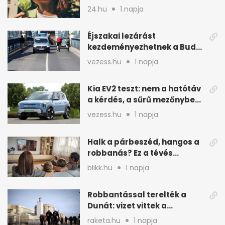
hőség
24.hu
1 napja
Éjszakai lezárást
kezdeményezhetnek a Budai
Váralagútnál Budapesten
vezess.hu
1 napja
Kia EV2 teszt: nem a hatótáv
a kérdés, a sűrű mezőnyben
dől el
vezess.hu
1 napja
Halk a párbeszéd, hangos a
robbanás? Ez a tévés
beállítás segít
blikk.hu
1 napja
Robbantással terelték a
Dunát: vizet vittek a
cernavodai atomerőmű felé
raketa.hu
1 napja