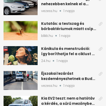
nehezebben kelnek el a
magyar piacon
vezess.hu
1 napja
Kutatás: a testszag és
bőrbaktériumok miatt csípik
inkább a szúnyogok
blikk.hu
1 napja
Kánikula és menstruáció:
így boríthatja fel a ciklust a
hőség
24.hu
1 napja
Éjszakai lezárást
kezdeményezhetnek a Budai
Váralagútnál Budapesten
vezess.hu
1 napja
Kia EV2 teszt: nem a hatótáv
a kérdés, a sűrű mezőnyben