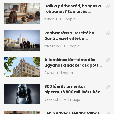
Halk a párbeszéd, hangos a
robbanás? Ez a tévés
beállítás segít
blikk.hu
1 napja
Robbantással terelték a
Dunát: vizet vittek a
cernavodai atomerőmű felé
raketa.hu
1 napja
Államkincstár-támadás:
ugyanaz a hacker csapott
le, mint Romániában
24.hu
1 napja
800 lóerős amerikai
hiperautó 800 millióért: kézi
váltóval jön
vezess.hu
1 napja
Lenin egyedi, féllánctalpas