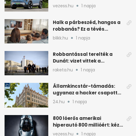
dől el
vezess.hu
1 napja
Halk a párbeszéd, hangos a
robbanás? Ez a tévés
beállítás segít
blikk.hu
1 napja
Robbantással terelték a
Dunát: vizet vittek a
cernavodai atomerőmű felé
raketa.hu
1 napja
Államkincstár-támadás:
ugyanaz a hacker csapott
le, mint Romániában
24.hu
1 napja
800 lóerős amerikai
hiperautó 800 millióért: kézi
váltóval jön
vezess.hu
1 napja