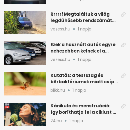
Rrrrr! Megtaláltuk a világ
legdühösebb rendszámát
és az árát is
vezess.hu
1 napja
Ezek a használt autók egyre
nehezebben kelnek el a
magyar piacon
vezess.hu
1 napja
Kutatás: a testszag és
bőrbaktériumok miatt csípik
inkább a szúnyogok
blikk.hu
1 napja
Kánikula és menstruáció:
így boríthatja fel a ciklust a
hőség
24.hu
1 napja