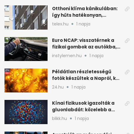
Otthoni klíma kánikulában:
így hűts hatékonyan,
kevesebb árammal
telex.hu
1 napja
Euro NCAP: visszatérnek a
fizikai gombok az autókba,
kevesebb nyomkodással
instylemen.hu
1 napja
Példátlan részletességű
fotók készültek a Napról, két
rejtély is tisztulhat
24.hu
1 napja
Kínai fizikusok igazolták a
gluonlabdát: közelebb a
standard modellhez
blikk.hu
1 napja