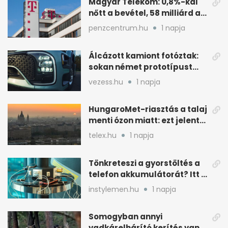
Magyar Telekom: 0,8%-kal
nőtt a bevétel, 58 milliárd a
nyereség
penzcentrum.hu
1 napja
Álcázott kamiont fotóztak:
sokan német prototípust
sejtenek mögötte
vezess.hu
1 napja
HungaroMet-riasztás a talaj
menti ózon miatt: ezt jelenti
a gyakorlatban
telex.hu
1 napja
Tönkreteszi a gyorstöltés a
telefon akkumulátorát? Itt a
válasz
instylemen.hu
1 napja
Somogyban annyi
vadkárelhárító kerítés van,