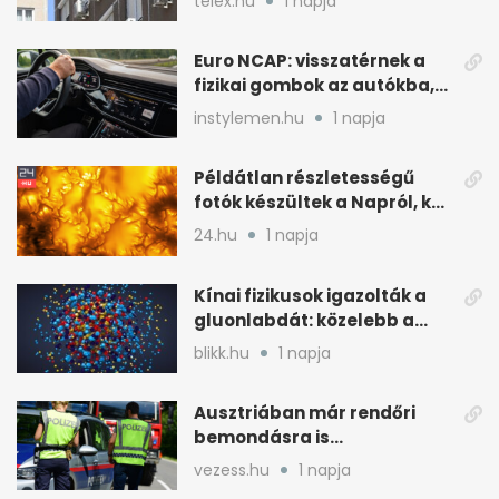
telex.hu
1 napja
Euro NCAP: visszatérnek a
fizikai gombok az autókba,
kevesebb nyomkodással
instylemen.hu
1 napja
Példátlan részletességű
fotók készültek a Napról, két
rejtély is tisztulhat
24.hu
1 napja
Kínai fizikusok igazolták a
gluonlabdát: közelebb a
standard modellhez
blikk.hu
1 napja
Ausztriában már rendőri
bemondásra is
büntethetnek
vezess.hu
1 napja
gyorshajtásért