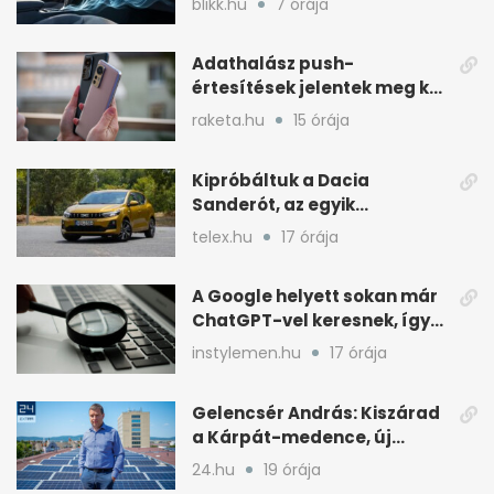
blikk.hu
7 órája
Adathalász push-
értesítések jelentek meg két
Xiaomi gyári böngészőjében
raketa.hu
15 órája
Kipróbáltuk a Dacia
Sanderót, az egyik
legolcsóbb új autót
telex.hu
17 órája
Magyarországon
A Google helyett sokan már
ChatGPT-vel keresnek, így
változik a rutin
instylemen.hu
17 órája
Gelencsér András: Kiszárad
a Kárpát-medence, új
áram- és vízdíjat javasol
24.hu
19 órája