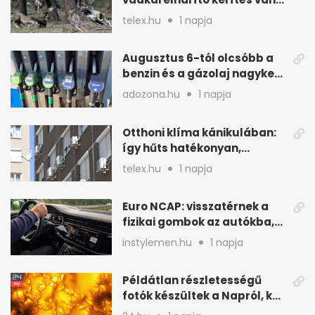
kétszer körbeérné az
telex.hu
1 napja
országot
Augusztus 6-tól olcsóbb a
benzin és a gázolaj nagyker
ára
adozona.hu
1 napja
Otthoni klíma kánikulában:
így hűts hatékonyan,
kevesebb árammal
telex.hu
1 napja
Euro NCAP: visszatérnek a
fizikai gombok az autókba,
kevesebb nyomkodással
instylemen.hu
1 napja
Példátlan részletességű
fotók készültek a Napról, két
rejtély is tisztulhat