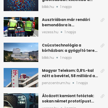
standard modellhez
blikk.hu
1 napja
Ausztriában már rendőri
bemondásra is
büntethetnek
vezess.hu
1 napja
gyorshajtásért
Csúcstechnológia a
kórházban: a gyógyító terek
kulcsa az áramlás
blikk.hu
1 napja
Magyar Telekom: 0,8%-kal
nőtt a bevétel, 58 milliárd a
nyereség
penzcentrum.hu
1 napja
Álcázott kamiont fotóztak:
sokan német prototípust
sejtenek mögötte