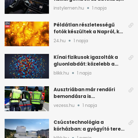
kevesebb nyomkodással
instylemen.hu
1 napja
Példátlan részletességű
fotók készültek a Napról, két
rejtély is tisztulhat
24.hu
1 napja
Kínai fizikusok igazolták a
gluonlabdát: közelebb a
standard modellhez
blikk.hu
1 napja
Ausztriában már rendőri
bemondásra is
büntethetnek
vezess.hu
1 napja
gyorshajtásért
Csúcstechnológia a
kórházban: a gyógyító terek
kulcsa az áramlás
blikk.hu
1 napja