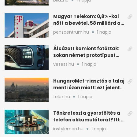
Magyar Telekom: 0,8%-kal
nőtt a bevétel, 58 milliárd a
nyereség
penzcentrum.hu
1 napja
Álcázott kamiont fotóztak:
sokan német prototípust
sejtenek mögötte
vezess.hu
1 napja
HungaroMet-riasztás a talaj
menti ózon miatt: ezt jelenti
a gyakorlatban
telex.hu
1 napja
Tönkreteszi a gyorstöltés a
telefon akkumulátorát? Itt a
válasz
instylemen.hu
1 napja