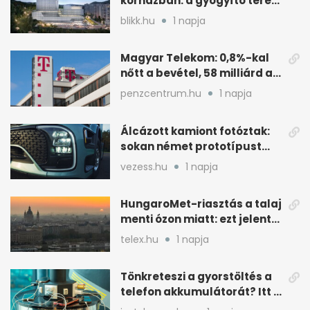
kórházban: a gyógyító terek
kulcsa az áramlás
blikk.hu
1 napja
Magyar Telekom: 0,8%-kal
nőtt a bevétel, 58 milliárd a
nyereség
penzcentrum.hu
1 napja
Álcázott kamiont fotóztak:
sokan német prototípust
sejtenek mögötte
vezess.hu
1 napja
HungaroMet-riasztás a talaj
menti ózon miatt: ezt jelenti
a gyakorlatban
telex.hu
1 napja
Tönkreteszi a gyorstöltés a
telefon akkumulátorát? Itt a
válasz