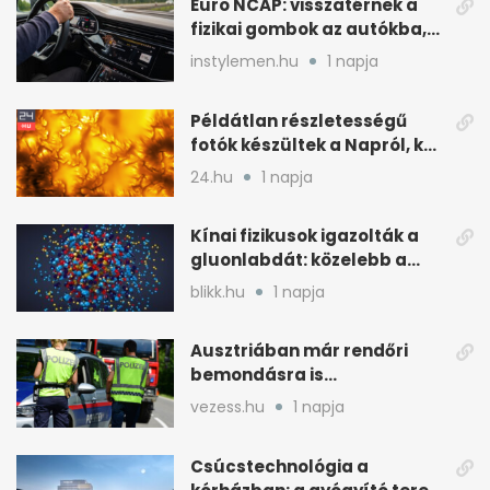
Euro NCAP: visszatérnek a
fizikai gombok az autókba,
kevesebb nyomkodással
instylemen.hu
1 napja
Példátlan részletességű
fotók készültek a Napról, két
rejtély is tisztulhat
24.hu
1 napja
Kínai fizikusok igazolták a
gluonlabdát: közelebb a
standard modellhez
blikk.hu
1 napja
Ausztriában már rendőri
bemondásra is
büntethetnek
vezess.hu
1 napja
gyorshajtásért
Csúcstechnológia a