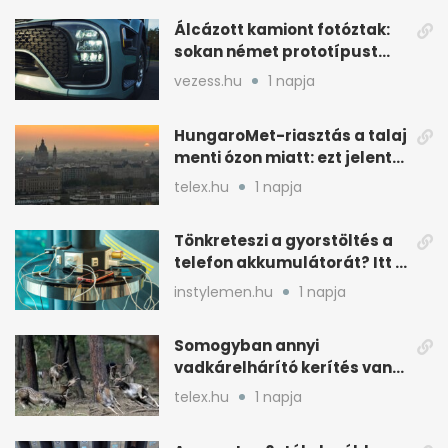
Álcázott kamiont fotóztak:
sokan német prototípust
sejtenek mögötte
vezess.hu
1 napja
HungaroMet-riasztás a talaj
menti ózon miatt: ezt jelenti
a gyakorlatban
telex.hu
1 napja
Tönkreteszi a gyorstöltés a
telefon akkumulátorát? Itt a
válasz
instylemen.hu
1 napja
Somogyban annyi
vadkárelhárító kerítés van,
kétszer körbeérné az
telex.hu
1 napja
országot