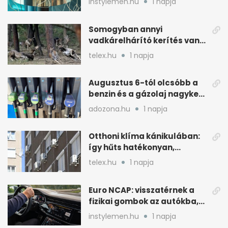
instylemen.hu
1 napja
Somogyban annyi
vadkárelhárító kerítés van,
kétszer körbeérné az
telex.hu
1 napja
országot
Augusztus 6-tól olcsóbb a
benzin és a gázolaj nagyker
ára
adozona.hu
1 napja
Otthoni klíma kánikulában:
így hűts hatékonyan,
kevesebb árammal
telex.hu
1 napja
Euro NCAP: visszatérnek a
fizikai gombok az autókba,
kevesebb nyomkodással
instylemen.hu
1 napja