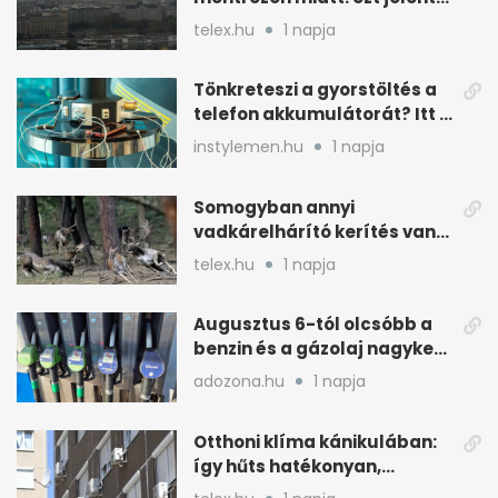
a gyakorlatban
telex.hu
1 napja
Tönkreteszi a gyorstöltés a
telefon akkumulátorát? Itt a
válasz
instylemen.hu
1 napja
Somogyban annyi
vadkárelhárító kerítés van,
kétszer körbeérné az
telex.hu
1 napja
országot
Augusztus 6-tól olcsóbb a
benzin és a gázolaj nagyker
ára
adozona.hu
1 napja
Otthoni klíma kánikulában:
így hűts hatékonyan,
kevesebb árammal