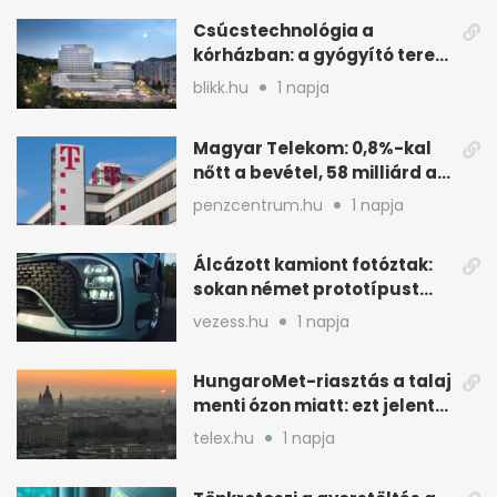
Csúcstechnológia a
kórházban: a gyógyító terek
kulcsa az áramlás
blikk.hu
1 napja
Magyar Telekom: 0,8%-kal
nőtt a bevétel, 58 milliárd a
nyereség
penzcentrum.hu
1 napja
Álcázott kamiont fotóztak:
sokan német prototípust
sejtenek mögötte
vezess.hu
1 napja
HungaroMet-riasztás a talaj
menti ózon miatt: ezt jelenti
a gyakorlatban
telex.hu
1 napja