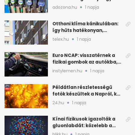
ára
adozona.hu
1 napja
Otthoni klíma kánikulában:
így hűts hatékonyan,
kevesebb árammal
telex.hu
1 napja
Euro NCAP: visszatérnek a
fizikai gombok az autókba,
kevesebb nyomkodással
instylemen.hu
1 napja
Példátlan részletességű
fotók készültek a Napról, két
rejtély is tisztulhat
24.hu
1 napja
Kínai fizikusok igazolták a
gluonlabdát: közelebb a
standard modellhez
blikk.hu
1 napja