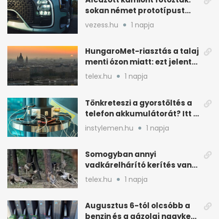
sokan német prototípust
sejtenek mögötte
vezess.hu
1 napja
HungaroMet-riasztás a talaj
menti ózon miatt: ezt jelenti
a gyakorlatban
telex.hu
1 napja
Tönkreteszi a gyorstöltés a
telefon akkumulátorát? Itt a
válasz
instylemen.hu
1 napja
Somogyban annyi
vadkárelhárító kerítés van,
kétszer körbeérné az
telex.hu
1 napja
országot
Augusztus 6-tól olcsóbb a
benzin és a gázolaj nagyker