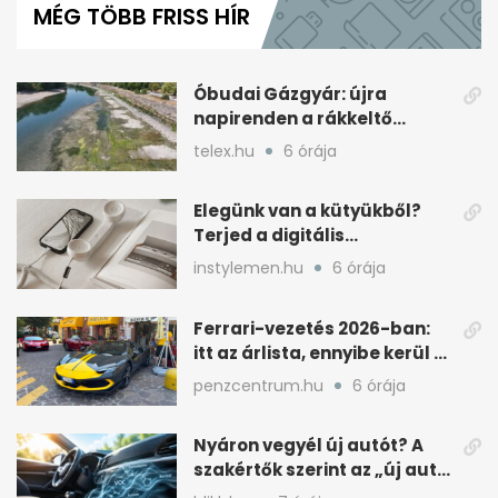
MÉG TÖBB FRISS HÍR
1
minute,
2
seconds
Óbudai Gázgyár: újra
napirenden a rákkeltő
szennyezés a Duna miatt
telex.hu
6 órája
Elegünk van a kütyükből?
Terjed a digitális
minimalizmus
instylemen.hu
6 órája
Ferrari-vezetés 2026-ban:
itt az árlista, ennyibe kerül a
luxusélmény
penzcentrum.hu
6 órája
Nyáron vegyél új autót? A
szakértők szerint az „új autó
illat” miatt