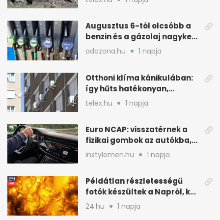
országot
Augusztus 6-tól olcsóbb a
benzin és a gázolaj nagyker
ára
adozona.hu
1 napja
Otthoni klíma kánikulában:
így hűts hatékonyan,
kevesebb árammal
telex.hu
1 napja
Euro NCAP: visszatérnek a
fizikai gombok az autókba,
kevesebb nyomkodással
instylemen.hu
1 napja
Példátlan részletességű
fotók készültek a Napról, két
rejtély is tisztulhat
24.hu
1 napja