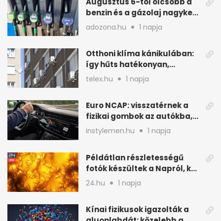
Augusztus 6-tól olcsóbb a
benzin és a gázolaj nagyker
ára
adozona.hu
1 napja
Otthoni klíma kánikulában:
így hűts hatékonyan,
kevesebb árammal
telex.hu
1 napja
Euro NCAP: visszatérnek a
fizikai gombok az autókba,
kevesebb nyomkodással
instylemen.hu
1 napja
Példátlan részletességű
fotók készültek a Napról, két
rejtély is tisztulhat
24.hu
1 napja
Kínai fizikusok igazolták a
gluonlabdát: közelebb a