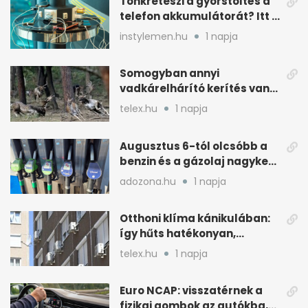
Tönkreteszi a gyorstöltés a
telefon akkumulátorát? Itt a
válasz
instylemen.hu
1 napja
Somogyban annyi
vadkárelhárító kerítés van,
kétszer körbeérné az
telex.hu
1 napja
országot
Augusztus 6-tól olcsóbb a
benzin és a gázolaj nagyker
ára
adozona.hu
1 napja
Otthoni klíma kánikulában:
így hűts hatékonyan,
kevesebb árammal
telex.hu
1 napja
Euro NCAP: visszatérnek a
fizikai gombok az autókba,