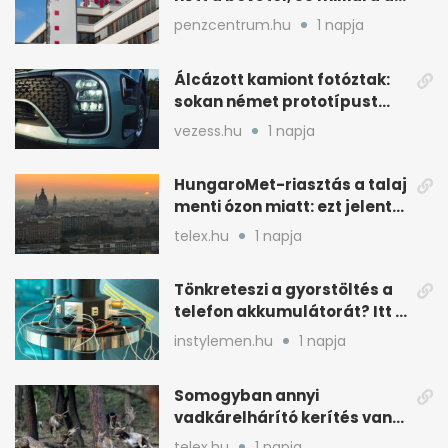
nyereség
penzcentrum.hu
1 napja
Álcázott kamiont fotóztak:
sokan német prototípust
sejtenek mögötte
vezess.hu
1 napja
HungaroMet-riasztás a talaj
menti ózon miatt: ezt jelenti
a gyakorlatban
telex.hu
1 napja
Tönkreteszi a gyorstöltés a
telefon akkumulátorát? Itt a
válasz
instylemen.hu
1 napja
Somogyban annyi
vadkárelhárító kerítés van,
kétszer körbeérné az
telex.hu
1 napja