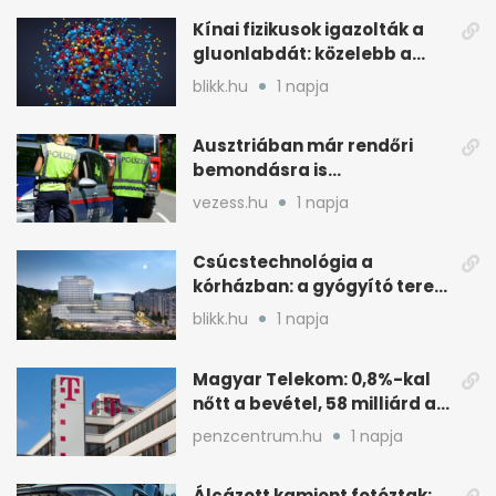
Kínai fizikusok igazolták a
gluonlabdát: közelebb a
standard modellhez
blikk.hu
1 napja
Ausztriában már rendőri
bemondásra is
büntethetnek
vezess.hu
1 napja
gyorshajtásért
Csúcstechnológia a
kórházban: a gyógyító terek
kulcsa az áramlás
blikk.hu
1 napja
Magyar Telekom: 0,8%-kal
nőtt a bevétel, 58 milliárd a
nyereség
penzcentrum.hu
1 napja
Álcázott kamiont fotóztak: