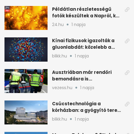
Példátlan részletességű
fotók készültek a Napról, két
rejtély is tisztulhat
24.hu
1 napja
Kínai fizikusok igazolták a
gluonlabdát: közelebb a
standard modellhez
blikk.hu
1 napja
Ausztriában már rendőri
bemondásra is
büntethetnek
vezess.hu
1 napja
gyorshajtásért
Csúcstechnológia a
kórházban: a gyógyító terek
kulcsa az áramlás
blikk.hu
1 napja