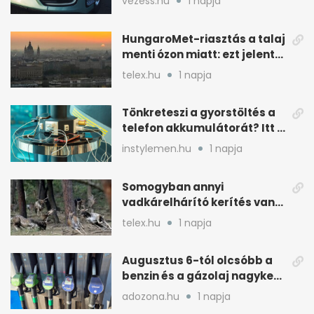
vezess.hu
1 napja
HungaroMet-riasztás a talaj
menti ózon miatt: ezt jelenti
a gyakorlatban
telex.hu
1 napja
Tönkreteszi a gyorstöltés a
telefon akkumulátorát? Itt a
válasz
instylemen.hu
1 napja
Somogyban annyi
vadkárelhárító kerítés van,
kétszer körbeérné az
telex.hu
1 napja
országot
Augusztus 6-tól olcsóbb a
benzin és a gázolaj nagyker
ára
adozona.hu
1 napja