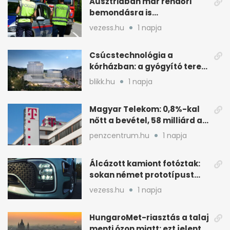
Ausztriában már rendőri
bemondásra is
büntethetnek
vezess.hu
1 napja
gyorshajtásért
Csúcstechnológia a
kórházban: a gyógyító terek
kulcsa az áramlás
blikk.hu
1 napja
Magyar Telekom: 0,8%-kal
nőtt a bevétel, 58 milliárd a
nyereség
penzcentrum.hu
1 napja
Álcázott kamiont fotóztak:
sokan német prototípust
sejtenek mögötte
vezess.hu
1 napja
HungaroMet-riasztás a talaj
menti ózon miatt: ezt jelenti