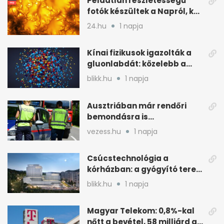
Példátlan részletességű
fotók készültek a Napról, két
rejtély is tisztulhat
24.hu
1 napja
Kínai fizikusok igazolták a
gluonlabdát: közelebb a
standard modellhez
blikk.hu
1 napja
Ausztriában már rendőri
bemondásra is
büntethetnek
vezess.hu
1 napja
gyorshajtásért
Csúcstechnológia a
kórházban: a gyógyító terek
kulcsa az áramlás
blikk.hu
1 napja
Magyar Telekom: 0,8%-kal
nőtt a bevétel, 58 milliárd a