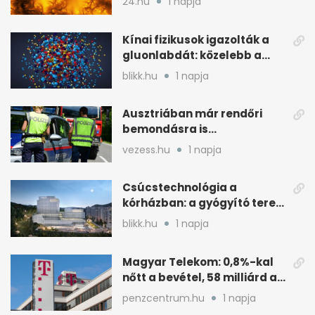
24.hu
1 napja
Kínai fizikusok igazolták a
gluonlabdát: közelebb a
standard modellhez
blikk.hu
1 napja
Ausztriában már rendőri
bemondásra is
büntethetnek
vezess.hu
1 napja
gyorshajtásért
Csúcstechnológia a
kórházban: a gyógyító terek
kulcsa az áramlás
blikk.hu
1 napja
Magyar Telekom: 0,8%-kal
nőtt a bevétel, 58 milliárd a
nyereség
penzcentrum.hu
1 napja