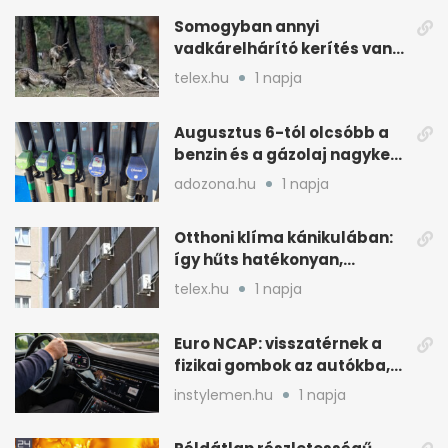
Somogyban annyi
vadkárelhárító kerítés van,
kétszer körbeérné az
telex.hu
1 napja
országot
Augusztus 6-tól olcsóbb a
benzin és a gázolaj nagyker
ára
adozona.hu
1 napja
Otthoni klíma kánikulában:
így hűts hatékonyan,
kevesebb árammal
telex.hu
1 napja
Euro NCAP: visszatérnek a
fizikai gombok az autókba,
kevesebb nyomkodással
instylemen.hu
1 napja