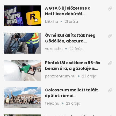
A GTA 6 új előzetese a
Netflixen debütál
augusztus 27-én
blikk.hu
21 órája
Öv nélkül állították meg
Gödöllőn, abszurd
fordulatok jöttek
vezess.hu
22 órája
Péntektől csökken a 95-ös
benzin ára, a gázolajé is
mérséklődik
penzcentrum.hu
23 órája
Colosseum mellett talált
épület: római
tűzoltólaktanya vagy
telex.hu
23 órája
patríciusház?