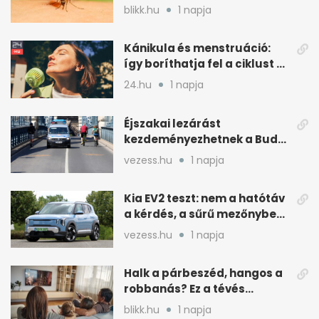
inkább a szúnyogok
blikk.hu
1 napja
Kánikula és menstruáció:
így boríthatja fel a ciklust a
hőség
24.hu
1 napja
Éjszakai lezárást
kezdeményezhetnek a Budai
Váralagútnál Budapesten
vezess.hu
1 napja
Kia EV2 teszt: nem a hatótáv
a kérdés, a sűrű mezőnyben
dől el
vezess.hu
1 napja
Halk a párbeszéd, hangos a
robbanás? Ez a tévés
beállítás segít
blikk.hu
1 napja