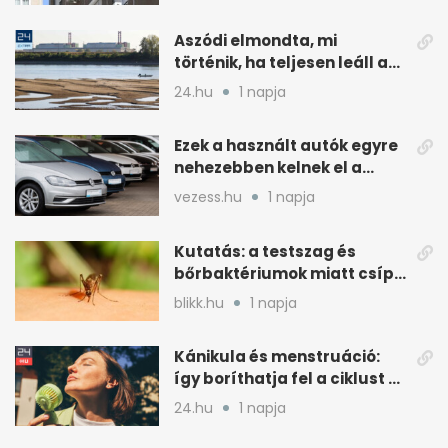
Aszódi elmondta, mi
történik, ha teljesen leáll a
paksi atomerőmű
24.hu
1 napja
Ezek a használt autók egyre
nehezebben kelnek el a
magyar piacon
vezess.hu
1 napja
Kutatás: a testszag és
bőrbaktériumok miatt csípik
inkább a szúnyogok
blikk.hu
1 napja
Kánikula és menstruáció:
így boríthatja fel a ciklust a
hőség
24.hu
1 napja