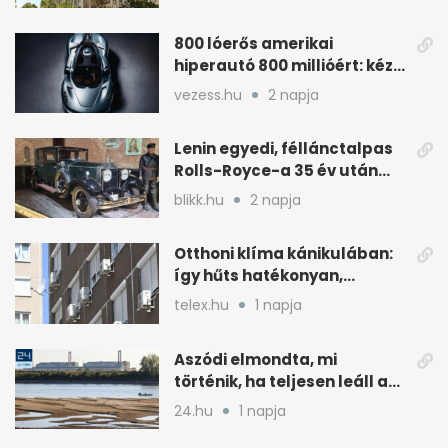
800 lóerős amerikai
hiperautó 800 millióért: kézi
váltóval jön
vezess.hu
2 napja
Lenin egyedi, féllánctalpas
Rolls-Royce-a 35 év után
kijött a garázsból
blikk.hu
2 napja
Otthoni klíma kánikulában:
így hűts hatékonyan,
kevesebb árammal
telex.hu
1 napja
Aszódi elmondta, mi
történik, ha teljesen leáll a
paksi atomerőmű
24.hu
1 napja