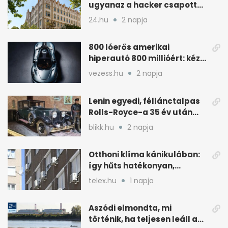
ugyanaz a hacker csapott
le, mint Romániában
24.hu
2 napja
800 lóerős amerikai
hiperautó 800 millióért: kézi
váltóval jön
vezess.hu
2 napja
Lenin egyedi, féllánctalpas
Rolls-Royce-a 35 év után
kijött a garázsból
blikk.hu
2 napja
Otthoni klíma kánikulában:
így hűts hatékonyan,
kevesebb árammal
telex.hu
1 napja
Aszódi elmondta, mi
történik, ha teljesen leáll a