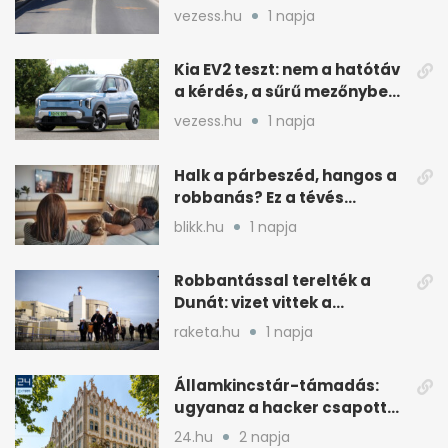
Váralagútnál Budapesten
vezess.hu
1 napja
Kia EV2 teszt: nem a hatótáv
a kérdés, a sűrű mezőnyben
dől el
vezess.hu
1 napja
Halk a párbeszéd, hangos a
robbanás? Ez a tévés
beállítás segít
blikk.hu
1 napja
Robbantással terelték a
Dunát: vizet vittek a
cernavodai atomerőmű felé
raketa.hu
1 napja
Államkincstár-támadás:
ugyanaz a hacker csapott
le, mint Romániában
24.hu
2 napja