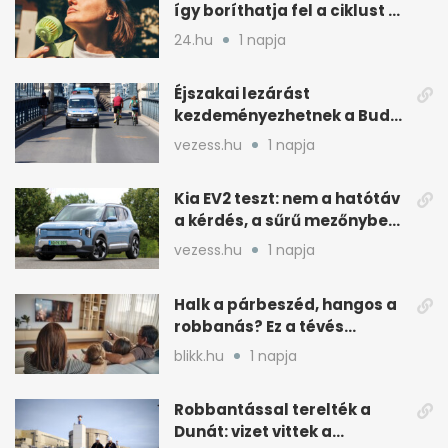
így boríthatja fel a ciklust a
hőség
24.hu
1 napja
Éjszakai lezárást
kezdeményezhetnek a Budai
Váralagútnál Budapesten
vezess.hu
1 napja
Kia EV2 teszt: nem a hatótáv
a kérdés, a sűrű mezőnyben
dől el
vezess.hu
1 napja
Halk a párbeszéd, hangos a
robbanás? Ez a tévés
beállítás segít
blikk.hu
1 napja
Robbantással terelték a
Dunát: vizet vittek a