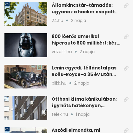
Államkincstár-támadás:
ugyanaz a hacker csapott
le, mint Romániában
24.hu
2 napja
800 lóerős amerikai
hiperautó 800 millióért: kézi
váltóval jön
vezess.hu
2 napja
Lenin egyedi, féllánctalpas
Rolls-Royce-a 35 év után
kijött a garázsból
blikk.hu
2 napja
Otthoni klíma kánikulában:
így hűts hatékonyan,
kevesebb árammal
telex.hu
1 napja
Aszódi elmondta, mi