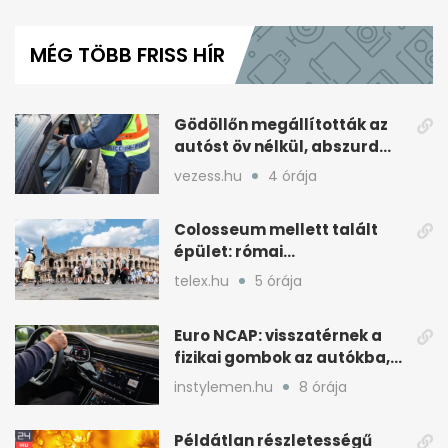
0
seconds
of
MÉG TÖBB FRISS HÍR
1
minute,
10
seconds
Gödöllőn megállították az
autóst öv nélkül, abszurd
fordulat jött
vezess.hu
4 órája
Colosseum mellett talált
épület: római
tűzoltólaktanya vagy
telex.hu
5 órája
patríciusház?
Euro NCAP: visszatérnek a
fizikai gombok az autókba,
kevesebb nyomkodással
instylemen.hu
8 órája
Példátlan részletességű