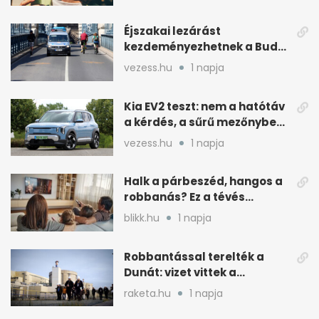
Éjszakai lezárást
kezdeményezhetnek a Budai
Váralagútnál Budapesten
vezess.hu
1 napja
Kia EV2 teszt: nem a hatótáv
a kérdés, a sűrű mezőnyben
dől el
vezess.hu
1 napja
Halk a párbeszéd, hangos a
robbanás? Ez a tévés
beállítás segít
blikk.hu
1 napja
Robbantással terelték a
Dunát: vizet vittek a
cernavodai atomerőmű felé
raketa.hu
1 napja