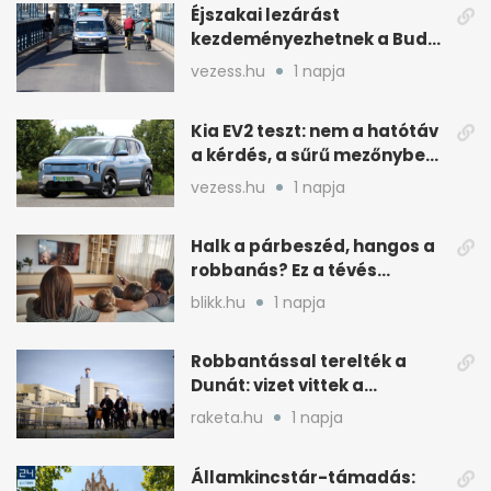
Éjszakai lezárást
kezdeményezhetnek a Budai
Váralagútnál Budapesten
vezess.hu
1 napja
Kia EV2 teszt: nem a hatótáv
a kérdés, a sűrű mezőnyben
dől el
vezess.hu
1 napja
Halk a párbeszéd, hangos a
robbanás? Ez a tévés
beállítás segít
blikk.hu
1 napja
Robbantással terelték a
Dunát: vizet vittek a
cernavodai atomerőmű felé
raketa.hu
1 napja
Államkincstár-támadás: