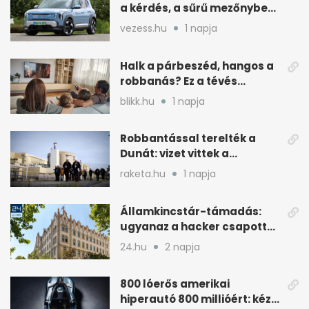
a kérdés, a sűrű mezőnyben
dől el
vezess.hu
1 napja
Halk a párbeszéd, hangos a
robbanás? Ez a tévés
beállítás segít
blikk.hu
1 napja
Robbantással terelték a
Dunát: vizet vittek a
cernavodai atomerőmű felé
raketa.hu
1 napja
Államkincstár-támadás:
ugyanaz a hacker csapott
le, mint Romániában
24.hu
2 napja
800 lóerős amerikai
hiperautó 800 millióért: kézi