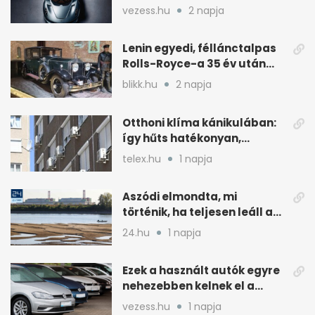
váltóval jön
vezess.hu
2 napja
Lenin egyedi, féllánctalpas
Rolls-Royce-a 35 év után
kijött a garázsból
blikk.hu
2 napja
Otthoni klíma kánikulában:
így hűts hatékonyan,
kevesebb árammal
telex.hu
1 napja
Aszódi elmondta, mi
történik, ha teljesen leáll a
paksi atomerőmű
24.hu
1 napja
Ezek a használt autók egyre
nehezebben kelnek el a
magyar piacon
vezess.hu
1 napja