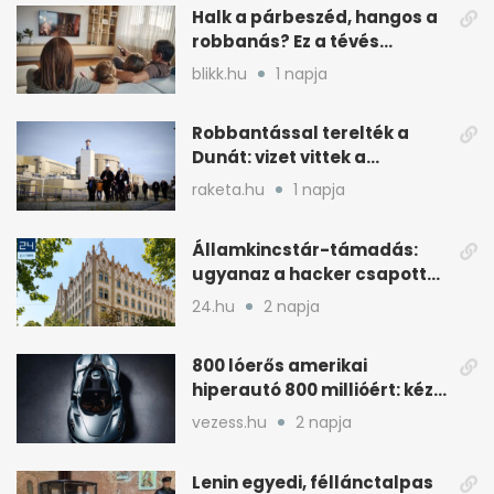
Halk a párbeszéd, hangos a
robbanás? Ez a tévés
beállítás segít
blikk.hu
1 napja
Robbantással terelték a
Dunát: vizet vittek a
cernavodai atomerőmű felé
raketa.hu
1 napja
Államkincstár-támadás:
ugyanaz a hacker csapott
le, mint Romániában
24.hu
2 napja
800 lóerős amerikai
hiperautó 800 millióért: kézi
váltóval jön
vezess.hu
2 napja
Lenin egyedi, féllánctalpas