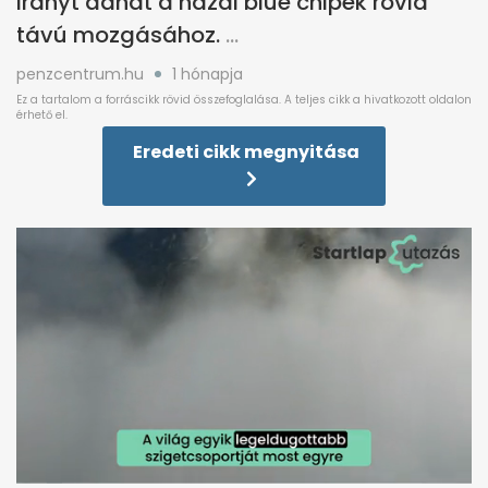
irányt adhat a hazai blue chipek rövid
távú mozgásához.
penzcentrum.hu
1 hónapja
Eredeti cikk megnyitása