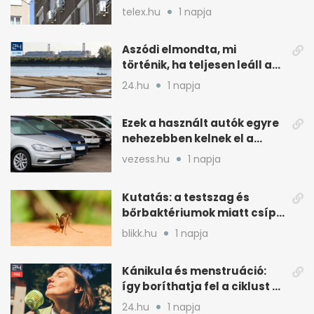
kevesebb árammal
telex.hu
1 napja
Aszódi elmondta, mi
történik, ha teljesen leáll a
paksi atomerőmű
24.hu
1 napja
Ezek a használt autók egyre
nehezebben kelnek el a
magyar piacon
vezess.hu
1 napja
Kutatás: a testszag és
bőrbaktériumok miatt csípik
inkább a szúnyogok
blikk.hu
1 napja
Kánikula és menstruáció:
így boríthatja fel a ciklust a
hőség
24.hu
1 napja