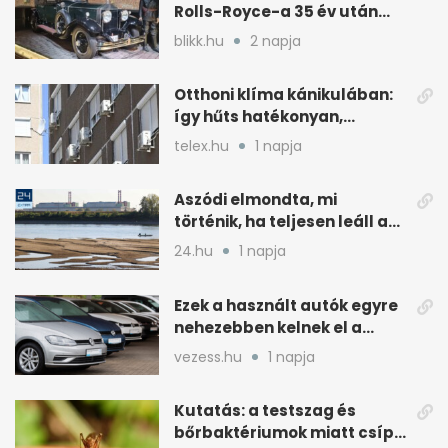
Rolls-Royce-a 35 év után
kijött a garázsból
blikk.hu
2 napja
Otthoni klíma kánikulában:
így hűts hatékonyan,
kevesebb árammal
telex.hu
1 napja
Aszódi elmondta, mi
történik, ha teljesen leáll a
paksi atomerőmű
24.hu
1 napja
Ezek a használt autók egyre
nehezebben kelnek el a
magyar piacon
vezess.hu
1 napja
Kutatás: a testszag és
bőrbaktériumok miatt csípik