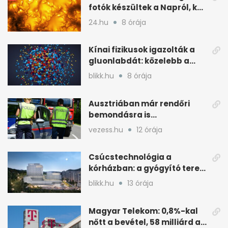
fotók készültek a Napról, két
rejtély is tisztulhat
24.hu
8 órája
Kínai fizikusok igazolták a
gluonlabdát: közelebb a
standard modellhez
blikk.hu
8 órája
Ausztriában már rendőri
bemondásra is
büntethetnek
vezess.hu
12 órája
gyorshajtásért
Csúcstechnológia a
kórházban: a gyógyító terek
kulcsa az áramlás
blikk.hu
13 órája
Magyar Telekom: 0,8%-kal
nőtt a bevétel, 58 milliárd a