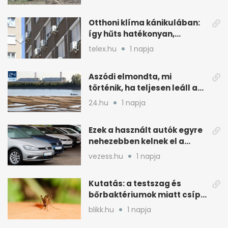
országot
Otthoni klíma kánikulában:
így hűts hatékonyan,
kevesebb árammal
telex.hu
1 napja
Aszódi elmondta, mi
történik, ha teljesen leáll a
paksi atomerőmű
24.hu
1 napja
Ezek a használt autók egyre
nehezebben kelnek el a
magyar piacon
vezess.hu
1 napja
Kutatás: a testszag és
bőrbaktériumok miatt csípik
inkább a szúnyogok
blikk.hu
1 napja