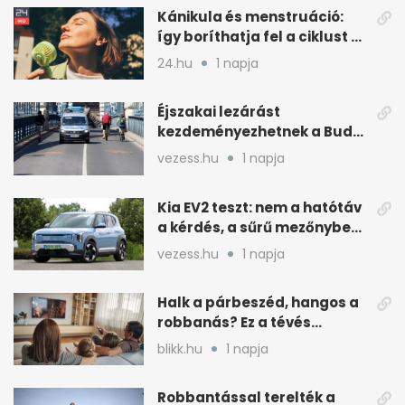
Kánikula és menstruáció:
így boríthatja fel a ciklust a
hőség
24.hu
1 napja
Éjszakai lezárást
kezdeményezhetnek a Budai
Váralagútnál Budapesten
vezess.hu
1 napja
Kia EV2 teszt: nem a hatótáv
a kérdés, a sűrű mezőnyben
dől el
vezess.hu
1 napja
Halk a párbeszéd, hangos a
robbanás? Ez a tévés
beállítás segít
blikk.hu
1 napja
Robbantással terelték a