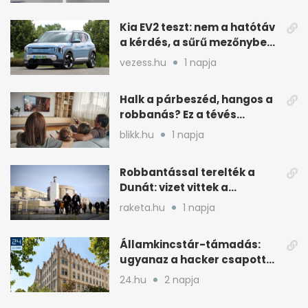
Kia EV2 teszt: nem a hatótáv
a kérdés, a sűrű mezőnyben
dől el
vezess.hu
1 napja
Halk a párbeszéd, hangos a
robbanás? Ez a tévés
beállítás segít
blikk.hu
1 napja
Robbantással terelték a
Dunát: vizet vittek a
cernavodai atomerőmű felé
raketa.hu
1 napja
Államkincstár-támadás:
ugyanaz a hacker csapott
le, mint Romániában
24.hu
2 napja