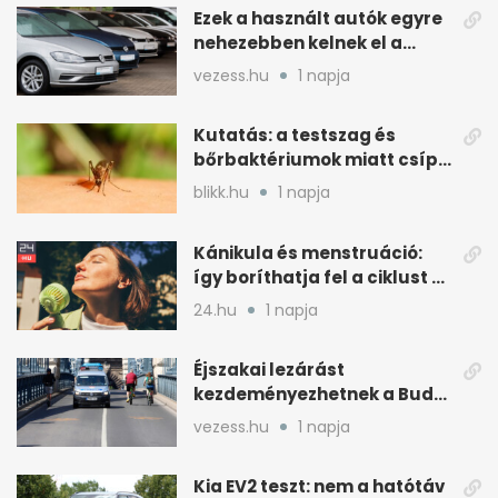
Ezek a használt autók egyre
nehezebben kelnek el a
magyar piacon
vezess.hu
1 napja
Kutatás: a testszag és
bőrbaktériumok miatt csípik
inkább a szúnyogok
blikk.hu
1 napja
Kánikula és menstruáció:
így boríthatja fel a ciklust a
hőség
24.hu
1 napja
Éjszakai lezárást
kezdeményezhetnek a Budai
Váralagútnál Budapesten
vezess.hu
1 napja
Kia EV2 teszt: nem a hatótáv