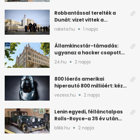
Robbantással terelték a
Dunát: vizet vittek a
cernavodai atomerőmű felé
raketa.hu
1 napja
Államkincstár-támadás:
ugyanaz a hacker csapott
le, mint Romániában
24.hu
2 napja
800 lóerős amerikai
hiperautó 800 millióért: kézi
váltóval jön
vezess.hu
2 napja
Lenin egyedi, féllánctalpas
Rolls-Royce-a 35 év után
kijött a garázsból
blikk.hu
2 napja