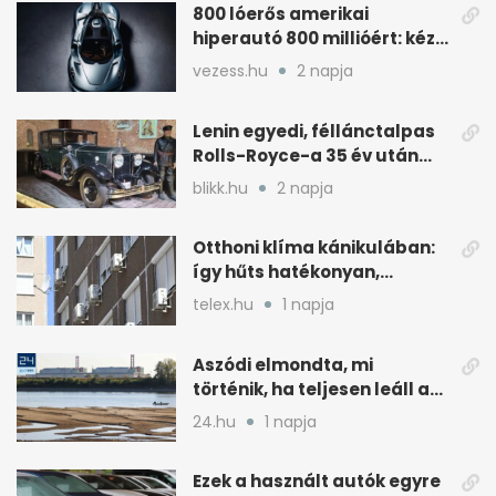
800 lóerős amerikai
hiperautó 800 millióért: kézi
váltóval jön
vezess.hu
2 napja
Lenin egyedi, féllánctalpas
Rolls-Royce-a 35 év után
kijött a garázsból
blikk.hu
2 napja
Otthoni klíma kánikulában:
így hűts hatékonyan,
kevesebb árammal
telex.hu
1 napja
Aszódi elmondta, mi
történik, ha teljesen leáll a
paksi atomerőmű
24.hu
1 napja
Ezek a használt autók egyre