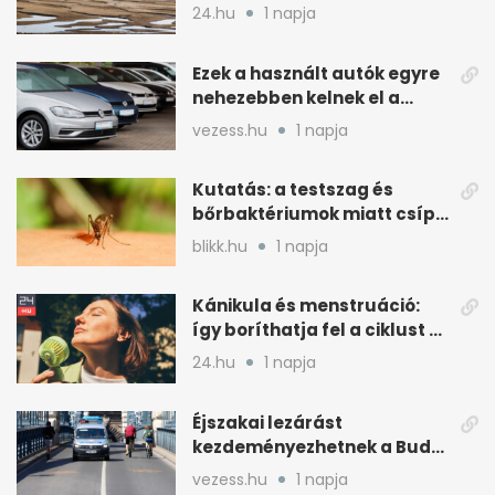
paksi atomerőmű
24.hu
1 napja
Ezek a használt autók egyre
nehezebben kelnek el a
magyar piacon
vezess.hu
1 napja
Kutatás: a testszag és
bőrbaktériumok miatt csípik
inkább a szúnyogok
blikk.hu
1 napja
Kánikula és menstruáció:
így boríthatja fel a ciklust a
hőség
24.hu
1 napja
Éjszakai lezárást
kezdeményezhetnek a Budai
Váralagútnál Budapesten
vezess.hu
1 napja