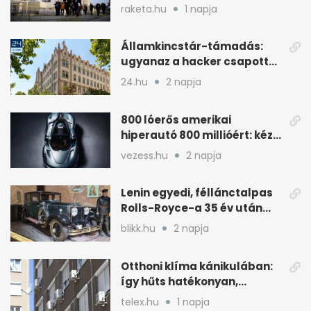
cernavodai atomerőmű felé
raketa.hu
1 napja
Államkincstár-támadás:
ugyanaz a hacker csapott
le, mint Romániában
24.hu
2 napja
800 lóerős amerikai
hiperautó 800 millióért: kézi
váltóval jön
vezess.hu
2 napja
Lenin egyedi, féllánctalpas
Rolls-Royce-a 35 év után
kijött a garázsból
blikk.hu
2 napja
Otthoni klíma kánikulában:
így hűts hatékonyan,
kevesebb árammal
telex.hu
1 napja