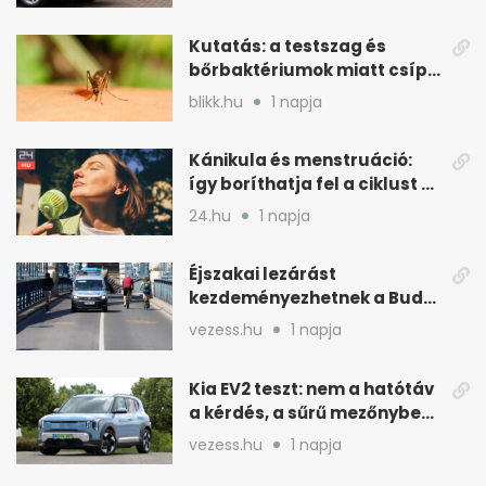
Kutatás: a testszag és
bőrbaktériumok miatt csípik
inkább a szúnyogok
blikk.hu
1 napja
Kánikula és menstruáció:
így boríthatja fel a ciklust a
hőség
24.hu
1 napja
Éjszakai lezárást
kezdeményezhetnek a Budai
Váralagútnál Budapesten
vezess.hu
1 napja
Kia EV2 teszt: nem a hatótáv
a kérdés, a sűrű mezőnyben
dől el
vezess.hu
1 napja