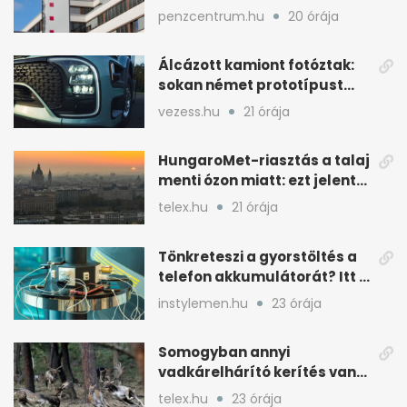
nyereség
penzcentrum.hu
20 órája
Álcázott kamiont fotóztak:
sokan német prototípust
sejtenek mögötte
vezess.hu
21 órája
HungaroMet-riasztás a talaj
menti ózon miatt: ezt jelenti
a gyakorlatban
telex.hu
21 órája
Tönkreteszi a gyorstöltés a
telefon akkumulátorát? Itt a
válasz
instylemen.hu
23 órája
Somogyban annyi
vadkárelhárító kerítés van,
kétszer körbeérné az
telex.hu
23 órája