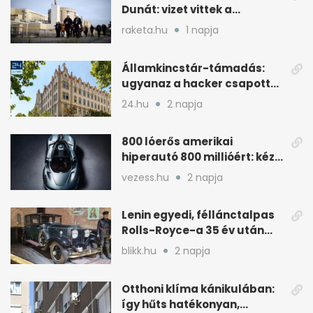
Dunát: vizet vittek a
cernavodai atomerőmű felé
raketa.hu
1 napja
Államkincstár-támadás:
ugyanaz a hacker csapott
le, mint Romániában
24.hu
2 napja
800 lóerős amerikai
hiperautó 800 millióért: kézi
váltóval jön
vezess.hu
2 napja
Lenin egyedi, féllánctalpas
Rolls-Royce-a 35 év után
kijött a garázsból
blikk.hu
2 napja
Otthoni klíma kánikulában:
így hűts hatékonyan,