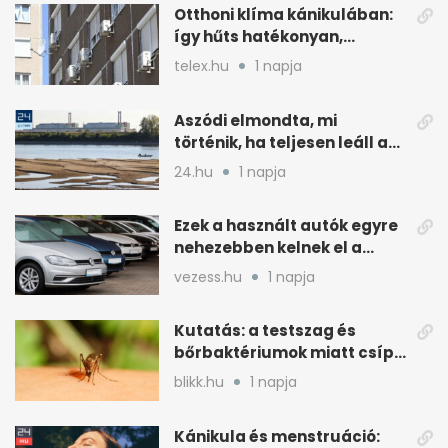
Otthoni klíma kánikulában:
így hűts hatékonyan,
kevesebb árammal
telex.hu
1 napja
Aszódi elmondta, mi
történik, ha teljesen leáll a
paksi atomerőmű
24.hu
1 napja
Ezek a használt autók egyre
nehezebben kelnek el a
magyar piacon
vezess.hu
1 napja
Kutatás: a testszag és
bőrbaktériumok miatt csípik
inkább a szúnyogok
blikk.hu
1 napja
Kánikula és menstruáció: