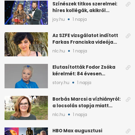
Színészek titkos szerelmei:
híres kollégák, akikről
sokáig hallgattak
joy.hu
1 napja
Az SZFE vizsgálatot indított
Farkas Franciska videója
után
nlc.hu
1 napja
Elutasították Fodor Zsóka
kérelmét: 84 évesen
költöznie kell
story.hu
1 napja
Borbás Marcsi a vízhiányról:
a locsolás stopja miatt
támadják
nlc.hu
1 napja
HBO Max augusztusi