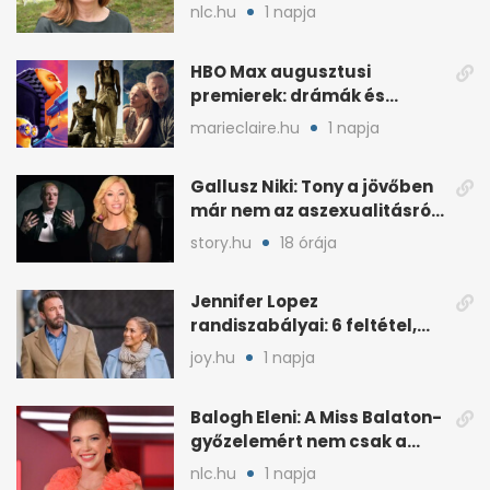
támadják
nlc.hu
1 napja
HBO Max augusztusi
premierek: drámák és
családi filmek egy helyen
marieclaire.hu
1 napja
Gallusz Niki: Tony a jövőben
már nem az aszexualitásról
ír dalt
story.hu
18 órája
Jennifer Lopez
randiszabályai: 6 feltétel,
amit a párjától elvár
joy.hu
1 napja
Balogh Eleni: A Miss Balaton-
győzelemért nem csak a
külseje számított
nlc.hu
1 napja