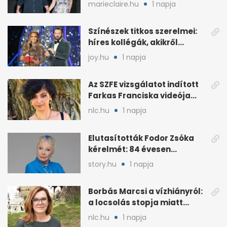
esküvő jöhet szóba
marieclaire.hu
1 napja
Színészek titkos szerelmei:
híres kollégák, akikről
sokáig hallgattak
joy.hu
1 napja
Az SZFE vizsgálatot indított
Farkas Franciska videója
után
nlc.hu
1 napja
Elutasították Fodor Zsóka
kérelmét: 84 évesen
költöznie kell
story.hu
1 napja
Borbás Marcsi a vízhiányról:
a locsolás stopja miatt
támadják
nlc.hu
1 napja