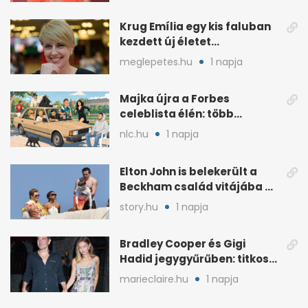
Krug Emília egy kis faluban
kezdett új életet
szakemberrel
meglepetes.hu
1 napja
Majka újra a Forbes
celeblista élén: több
váratlan név az
nlc.hu
1 napja
élmezőnyben
Elton John is belekerült a
Beckham család vitájába a
francia Riviérán
story.hu
1 napja
Bradley Cooper és Gigi
Hadid jegygyűrűben: titkos
esküvő jöhet szóba
marieclaire.hu
1 napja