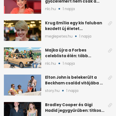
győzelemért nem csak a
külseje számított
nlc.hu
1 napja
Krug Emília egy kis faluban
kezdett új életet
szakemberrel
meglepetes.hu
1 napja
Majka újra a Forbes
celeblista élén: több
váratlan név az
nlc.hu
1 napja
élmezőnyben
Elton John is belekerült a
Beckham család vitájába a
francia Riviérán
story.hu
1 napja
Bradley Cooper és Gigi
Hadid jegygyűrűben: titkos