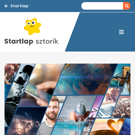
Startlap