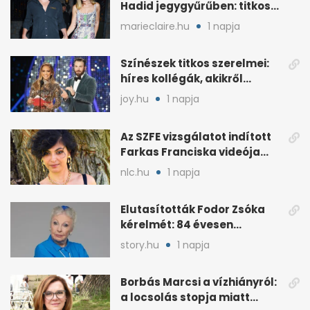
Hadid jegygyűrűben: titkos
esküvő jöhet szóba
marieclaire.hu
1 napja
Színészek titkos szerelmei:
híres kollégák, akikről
sokáig hallgattak
joy.hu
1 napja
Az SZFE vizsgálatot indított
Farkas Franciska videója
után
nlc.hu
1 napja
Elutasították Fodor Zsóka
kérelmét: 84 évesen
költöznie kell
story.hu
1 napja
Borbás Marcsi a vízhiányról:
a locsolás stopja miatt