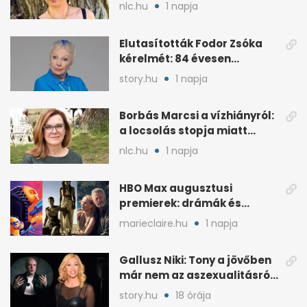
után
nlc.hu
1 napja
Elutasították Fodor Zsóka
kérelmét: 84 évesen
költöznie kell
story.hu
1 napja
Borbás Marcsi a vízhiányról:
a locsolás stopja miatt
támadják
nlc.hu
1 napja
HBO Max augusztusi
premierek: drámák és
családi filmek egy helyen
marieclaire.hu
1 napja
Gallusz Niki: Tony a jövőben
már nem az aszexualitásról
ír dalt
story.hu
18 órája