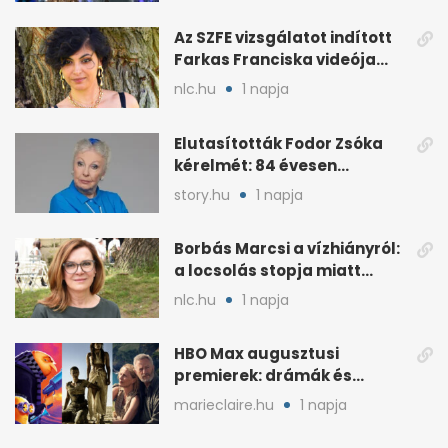
Az SZFE vizsgálatot indított
Farkas Franciska videója
után
nlc.hu
1 napja
Elutasították Fodor Zsóka
kérelmét: 84 évesen
költöznie kell
story.hu
1 napja
Borbás Marcsi a vízhiányról:
a locsolás stopja miatt
támadják
nlc.hu
1 napja
HBO Max augusztusi
premierek: drámák és
családi filmek egy helyen
marieclaire.hu
1 napja