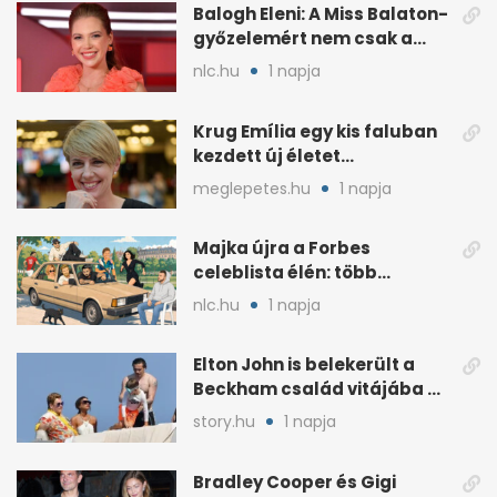
Balogh Eleni: A Miss Balaton-
győzelemért nem csak a
külseje számított
nlc.hu
1 napja
Krug Emília egy kis faluban
kezdett új életet
szakemberrel
meglepetes.hu
1 napja
Majka újra a Forbes
celeblista élén: több
váratlan név az
nlc.hu
1 napja
élmezőnyben
Elton John is belekerült a
Beckham család vitájába a
francia Riviérán
story.hu
1 napja
Bradley Cooper és Gigi