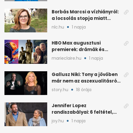
Borbás Marcsi a vízhiányról:
a locsolás stopja miatt
támadják
nlc.hu
1 napja
HBO Max augusztusi
premierek: drámák és
családi filmek egy helyen
marieclaire.hu
1 napja
Gallusz Niki: Tony a jövőben
már nem az aszexualitásról
ír dalt
story.hu
18 órája
Jennifer Lopez
randiszabályai: 6 feltétel,
amit a párjától elvár
joy.hu
1 napja