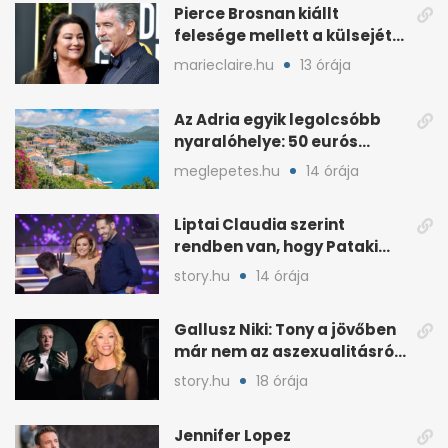
Pierce Brosnan kiállt
felesége mellett a külsejét
ért bántások után
marieclaire.hu
13 órája
Az Adria egyik legolcsóbb
nyaralóhelye: 50 eurós
apartman, 1 eurós kávé
meglepetes.hu
14 órája
Liptai Claudia szerint
rendben van, hogy Pataki
Ádám más nőért rajong
story.hu
14 órája
Gallusz Niki: Tony a jövőben
már nem az aszexualitásról
ír dalt
story.hu
18 órája
Jennifer Lopez