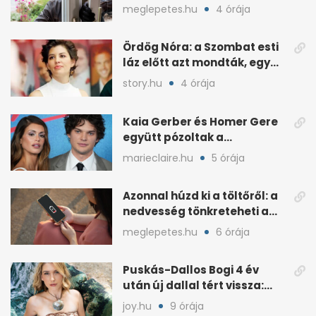
ismernek
meglepetes.hu
4 órája
Ördög Nóra: a Szombat esti
láz előtt azt mondták, egy
hét alatt fogyjon
story.hu
4 órája
Kaia Gerber és Homer Gere
együtt pózoltak a
sorozatpremieren
marieclaire.hu
5 órája
Azonnal húzd ki a töltőről: a
nedvesség tönkreteheti a
telefonodat
meglepetes.hu
6 órája
Puskás-Dallos Bogi 4 év
után új dallal tért vissza:
önszeretet a téma
joy.hu
9 órája