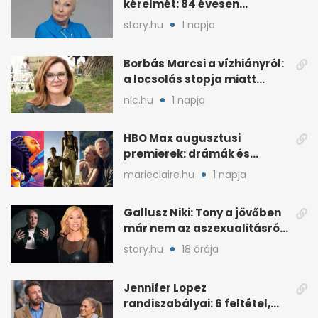
kérelmét: 84 évesen
költöznie kell
story.hu
1 napja
Borbás Marcsi a vízhiányról:
a locsolás stopja miatt
támadják
nlc.hu
1 napja
HBO Max augusztusi
premierek: drámák és
családi filmek egy helyen
marieclaire.hu
1 napja
Gallusz Niki: Tony a jövőben
már nem az aszexualitásról
ír dalt
story.hu
18 órája
Jennifer Lopez
randiszabályai: 6 feltétel,