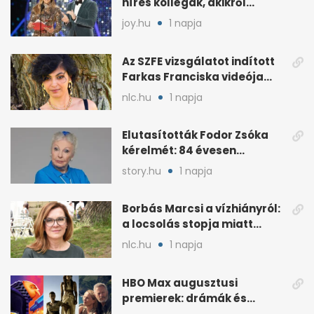
híres kollégák, akikről
sokáig hallgattak
joy.hu
1 napja
Az SZFE vizsgálatot indított
Farkas Franciska videója
után
nlc.hu
1 napja
Elutasították Fodor Zsóka
kérelmét: 84 évesen
költöznie kell
story.hu
1 napja
Borbás Marcsi a vízhiányról:
a locsolás stopja miatt
támadják
nlc.hu
1 napja
HBO Max augusztusi
premierek: drámák és
családi filmek egy helyen