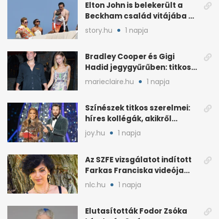
Elton John is belekerült a
Beckham család vitájába a
francia Riviérán
story.hu
1 napja
Bradley Cooper és Gigi
Hadid jegygyűrűben: titkos
esküvő jöhet szóba
marieclaire.hu
1 napja
Színészek titkos szerelmei:
híres kollégák, akikről
sokáig hallgattak
joy.hu
1 napja
Az SZFE vizsgálatot indított
Farkas Franciska videója
után
nlc.hu
1 napja
Elutasították Fodor Zsóka