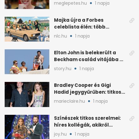
szakemberrel
meglepetes.hu
1 napja
Majka újra a Forbes
celeblista élén: több
váratlan név az
nlc.hu
1 napja
élmezőnyben
Elton John is belekerült a
Beckham család vitájába a
francia Riviérán
story.hu
1 napja
Bradley Cooper és Gigi
Hadid jegygyűrűben: titkos
esküvő jöhet szóba
marieclaire.hu
1 napja
Színészek titkos szerelmei:
híres kollégák, akikről
sokáig hallgattak
joy.hu
1 napja