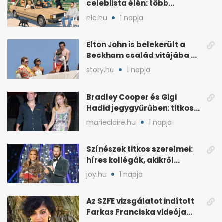
celeblista élén: több
váratlan név az
nlc.hu
1 napja
élmezőnyben
Elton John is belekerült a
Beckham család vitájába a
francia Riviérán
story.hu
1 napja
Bradley Cooper és Gigi
Hadid jegygyűrűben: titkos
esküvő jöhet szóba
marieclaire.hu
1 napja
Színészek titkos szerelmei:
híres kollégák, akikről
sokáig hallgattak
joy.hu
1 napja
Az SZFE vizsgálatot indított
Farkas Franciska videója