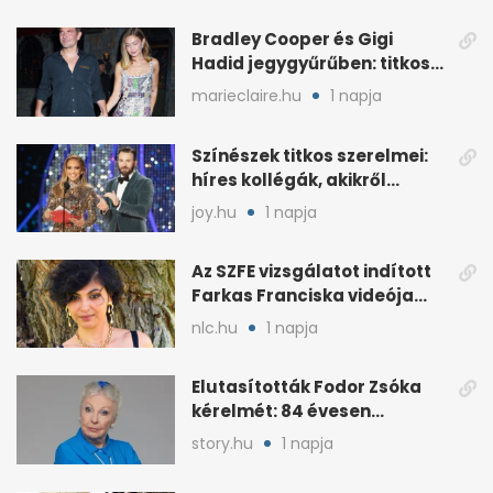
Bradley Cooper és Gigi
Hadid jegygyűrűben: titkos
esküvő jöhet szóba
marieclaire.hu
1 napja
Színészek titkos szerelmei:
híres kollégák, akikről
sokáig hallgattak
joy.hu
1 napja
Az SZFE vizsgálatot indított
Farkas Franciska videója
után
nlc.hu
1 napja
Elutasították Fodor Zsóka
kérelmét: 84 évesen
költöznie kell
story.hu
1 napja