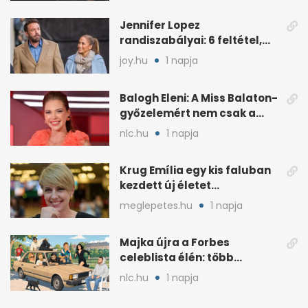
Jennifer Lopez
randiszabályai: 6 feltétel,
amit a párjától elvár
joy.hu
1 napja
Balogh Eleni: A Miss Balaton-
győzelemért nem csak a
külseje számított
nlc.hu
1 napja
Krug Emília egy kis faluban
kezdett új életet
szakemberrel
meglepetes.hu
1 napja
Majka újra a Forbes
celeblista élén: több
váratlan név az
nlc.hu
1 napja
élmezőnyben