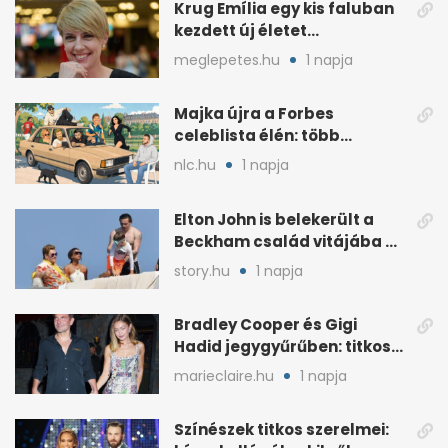
Krug Emília egy kis faluban
kezdett új életet
szakemberrel
meglepetes.hu
1 napja
Majka újra a Forbes
celeblista élén: több
váratlan név az
nlc.hu
1 napja
élmezőnyben
Elton John is belekerült a
Beckham család vitájába a
francia Riviérán
story.hu
1 napja
Bradley Cooper és Gigi
Hadid jegygyűrűben: titkos
esküvő jöhet szóba
marieclaire.hu
1 napja
Színészek titkos szerelmei: