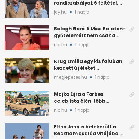
randiszabályai: 6 feltétel,
amit a párjától elvár
joy.hu
1 napja
Balogh Eleni: A Miss Balaton-
győzelemért nem csak a
külseje számított
nlc.hu
1 napja
Krug Emília egy kis faluban
kezdett új életet
szakemberrel
meglepetes.hu
1 napja
Majka újra a Forbes
celeblista élén: több
váratlan név az
nlc.hu
1 napja
élmezőnyben
Elton John is belekerült a
Beckham család vitájába a