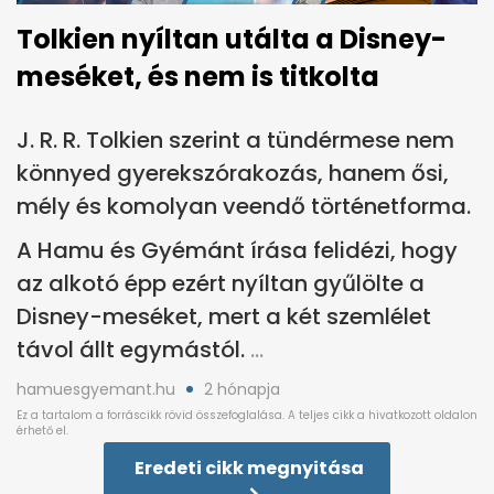
Tolkien nyíltan utálta a Disney-
meséket, és nem is titkolta
J. R. R. Tolkien szerint a tündérmese nem
könnyed gyerekszórakozás, hanem ősi,
mély és komolyan veendő történetforma.
A Hamu és Gyémánt írása felidézi, hogy
az alkotó épp ezért nyíltan gyűlölte a
Disney-meséket, mert a két szemlélet
távol állt egymástól.
hamuesgyemant.hu
2 hónapja
Eredeti cikk megnyitása