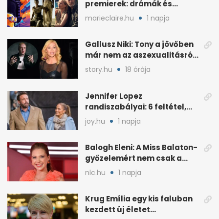
premierek: drámák és
családi filmek egy helyen
marieclaire.hu
1 napja
Gallusz Niki: Tony a jövőben
már nem az aszexualitásról
ír dalt
story.hu
18 órája
Jennifer Lopez
randiszabályai: 6 feltétel,
amit a párjától elvár
joy.hu
1 napja
Balogh Eleni: A Miss Balaton-
győzelemért nem csak a
külseje számított
nlc.hu
1 napja
Krug Emília egy kis faluban
kezdett új életet