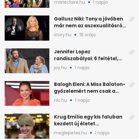
marieclaire.hu
1 napja
Gallusz Niki: Tony a jövőben
már nem az aszexualitásról
ír dalt
story.hu
18 órája
Jennifer Lopez
randiszabályai: 6 feltétel,
amit a párjától elvár
joy.hu
1 napja
Balogh Eleni: A Miss Balaton-
győzelemért nem csak a
külseje számított
nlc.hu
1 napja
Krug Emília egy kis faluban
kezdett új életet
szakemberrel
meglepetes.hu
1 napja