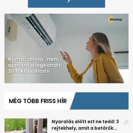
0
seconds
of
MÉG TÖBB FRISS HÍR
1
minute,
7
seconds
Nyaralás előtt ezt ne tedd: 3
rejtekhely, amit a betörők