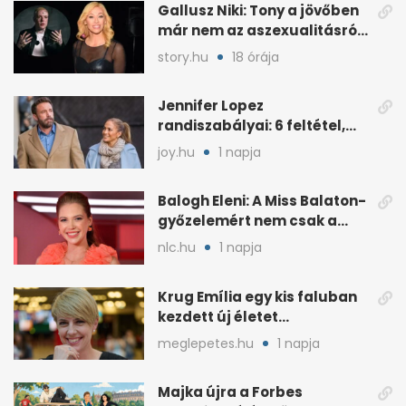
Gallusz Niki: Tony a jövőben
már nem az aszexualitásról
ír dalt
story.hu
18 órája
Jennifer Lopez
randiszabályai: 6 feltétel,
amit a párjától elvár
joy.hu
1 napja
Balogh Eleni: A Miss Balaton-
győzelemért nem csak a
külseje számított
nlc.hu
1 napja
Krug Emília egy kis faluban
kezdett új életet
szakemberrel
meglepetes.hu
1 napja
Majka újra a Forbes