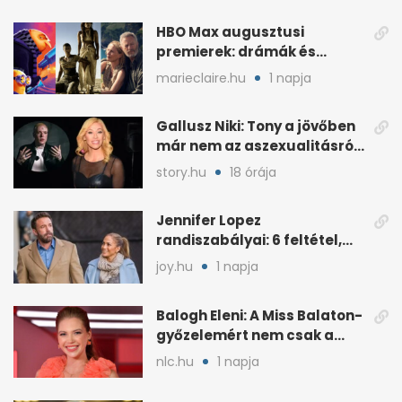
HBO Max augusztusi
premierek: drámák és
családi filmek egy helyen
marieclaire.hu
1 napja
Gallusz Niki: Tony a jövőben
már nem az aszexualitásról
ír dalt
story.hu
18 órája
Jennifer Lopez
randiszabályai: 6 feltétel,
amit a párjától elvár
joy.hu
1 napja
Balogh Eleni: A Miss Balaton-
győzelemért nem csak a
külseje számított
nlc.hu
1 napja