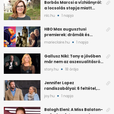
Borbás Marcsi a vízhiányról:
a locsolás stopja miatt
támadják
nlc.hu
1 napja
HBO Max augusztusi
premierek: drámák és
családi filmek egy helyen
marieclaire.hu
1 napja
Gallusz Niki: Tony a jövőben
már nem az aszexualitásról
ír dalt
story.hu
18 órája
Jennifer Lopez
randiszabályai: 6 feltétel,
amit a párjától elvár
joy.hu
1 napja
Balogh Eleni: A Miss Balaton-