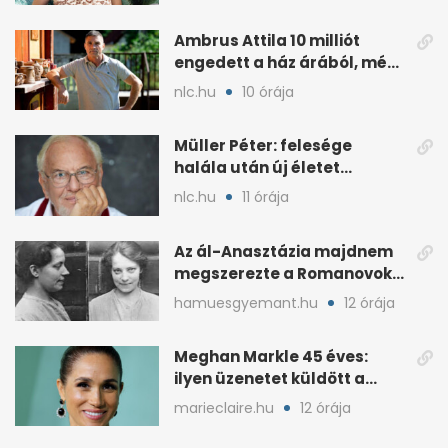
Ambrus Attila 10 milliót
engedett a ház árából, még
mindig eladó
nlc.hu
10 órája
Müller Péter: felesége
halála után új életet
kezdett, és udvarlói is
nlc.hu
11 órája
vannak
Az ál-Anasztázia majdnem
megszerezte a Romanovok
örökségét
hamuesgyemant.hu
12 órája
Meghan Markle 45 éves:
ilyen üzenetet küldött a
királyi család
marieclaire.hu
12 órája