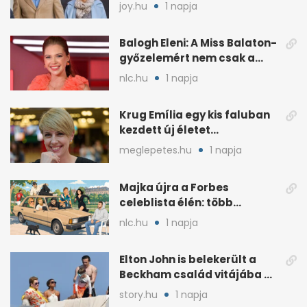
amit a párjától elvár
joy.hu
1 napja
Balogh Eleni: A Miss Balaton-
győzelemért nem csak a
külseje számított
nlc.hu
1 napja
Krug Emília egy kis faluban
kezdett új életet
szakemberrel
meglepetes.hu
1 napja
Majka újra a Forbes
celeblista élén: több
váratlan név az
nlc.hu
1 napja
élmezőnyben
Elton John is belekerült a
Beckham család vitájába a
francia Riviérán
story.hu
1 napja