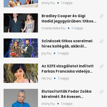
francia Riviérán
story.hu
1 napja
Bradley Cooper és Gigi
Hadid jegygyűrűben: titkos
esküvő jöhet szóba
marieclaire.hu
1 napja
Színészek titkos szerelmei:
híres kollégák, akikről
sokáig hallgattak
joy.hu
1 napja
Az SZFE vizsgálatot indított
Farkas Franciska videója
után
nlc.hu
1 napja
Elutasították Fodor Zsóka
kérelmét: 84 évesen
költöznie kell
story.hu
1 napja