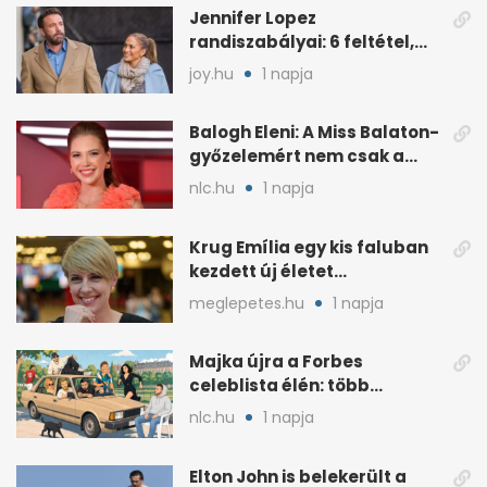
Jennifer Lopez
randiszabályai: 6 feltétel,
amit a párjától elvár
joy.hu
1 napja
Balogh Eleni: A Miss Balaton-
győzelemért nem csak a
külseje számított
nlc.hu
1 napja
Krug Emília egy kis faluban
kezdett új életet
szakemberrel
meglepetes.hu
1 napja
Majka újra a Forbes
celeblista élén: több
váratlan név az
nlc.hu
1 napja
élmezőnyben
Elton John is belekerült a