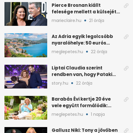
Pierce Brosnan kiállt
felesége mellett a külsejét
ért bántások után
marieclaire.hu
21 órája
Az Adria egyik legolcsóbb
nyaralóhelye: 50 eurós
apartman, 1 eurós kávé
meglepetes.hu
22 órája
Liptai Claudia szerint
rendben van, hogy Pataki
Ádám más nőért rajong
story.hu
22 órája
Barabás Évi kertje 20 éve
vele együtt formálódik:
„Szimbiózisban élünk”
meglepetes.hu
1 napja
Gallusz Niki: Tony a jövőben