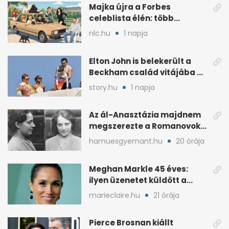
Majka újra a Forbes
celeblista élén: több
váratlan név az
nlc.hu
1 napja
élmezőnyben
Elton John is belekerült a
Beckham család vitájába a
francia Riviérán
story.hu
1 napja
Az ál-Anasztázia majdnem
megszerezte a Romanovok
örökségét
hamuesgyemant.hu
20 órája
Meghan Markle 45 éves:
ilyen üzenetet küldött a
királyi család
marieclaire.hu
21 órája
Pierce Brosnan kiállt