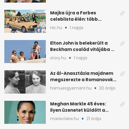
Majka újra a Forbes
celeblista élén: több
váratlan név az
nlc.hu
1 napja
élmezőnyben
Elton John is belekerült a
Beckham család vitájába a
francia Riviérán
story.hu
1 napja
Az ál-Anasztázia majdnem
megszerezte a Romanovok
örökségét
hamuesgyemant.hu
20 órája
Meghan Markle 45 éves:
ilyen üzenetet küldött a
királyi család
marieclaire.hu
21 órája