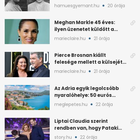
örökségét
hamuesgyemant.hu
20 órája
Meghan Markle 45 éves:
ilyen üzenetet küldött a
királyi család
marieclaire.hu
21 órája
Pierce Brosnan kiállt
felesége mellett a külsejét
ért bántások után
marieclaire.hu
21 órája
Az Adria egyik legolcsóbb
nyaralóhelye: 50 eurós
apartman, 1 eurós kávé
meglepetes.hu
22 órája
Liptai Claudia szerint
rendben van, hogy Pataki
Ádám más nőért rajong
story.hu
22 órája