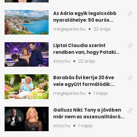
Az Adria egyik legolcsóbb
nyaralóhelye: 50 eurós
apartman, 1 eurós kávé
meglepetes.hu
22 órája
Liptai Claudia szerint
rendben van, hogy Pataki
Ádám más nőért rajong
story.hu
22 órája
Barabás Évi kertje 20 éve
vele együtt formálódik:
„Szimbiózisban élünk”
meglepetes.hu
1 napja
Gallusz Niki: Tony a jövőben
már nem az aszexualitásról
ír dalt
story.hu
1 napja