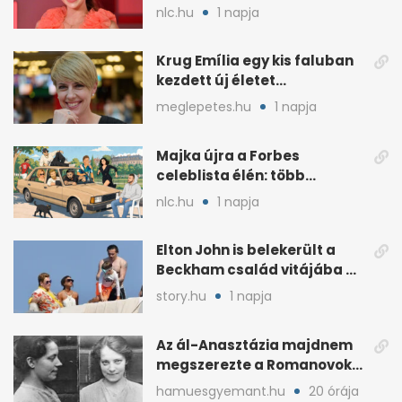
külseje számított
nlc.hu
1 napja
Krug Emília egy kis faluban
kezdett új életet
szakemberrel
meglepetes.hu
1 napja
Majka újra a Forbes
celeblista élén: több
váratlan név az
nlc.hu
1 napja
élmezőnyben
Elton John is belekerült a
Beckham család vitájába a
francia Riviérán
story.hu
1 napja
Az ál-Anasztázia majdnem
megszerezte a Romanovok
örökségét
hamuesgyemant.hu
20 órája