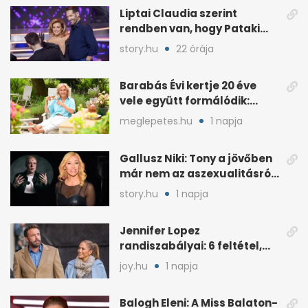
Liptai Claudia szerint
rendben van, hogy Pataki
Ádám más nőért rajong
story.hu
22 órája
Barabás Évi kertje 20 éve
vele együtt formálódik:
„Szimbiózisban élünk”
meglepetes.hu
1 napja
Gallusz Niki: Tony a jövőben
már nem az aszexualitásról
ír dalt
story.hu
1 napja
Jennifer Lopez
randiszabályai: 6 feltétel,
amit a párjától elvár
joy.hu
1 napja
Balogh Eleni: A Miss Balaton-