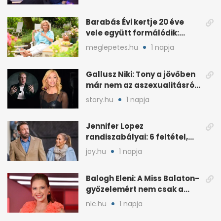
Barabás Évi kertje 20 éve
vele együtt formálódik:
„Szimbiózisban élünk”
meglepetes.hu
1 napja
Gallusz Niki: Tony a jövőben
már nem az aszexualitásról
ír dalt
story.hu
1 napja
Jennifer Lopez
randiszabályai: 6 feltétel,
amit a párjától elvár
joy.hu
1 napja
Balogh Eleni: A Miss Balaton-
győzelemért nem csak a
külseje számított
nlc.hu
1 napja