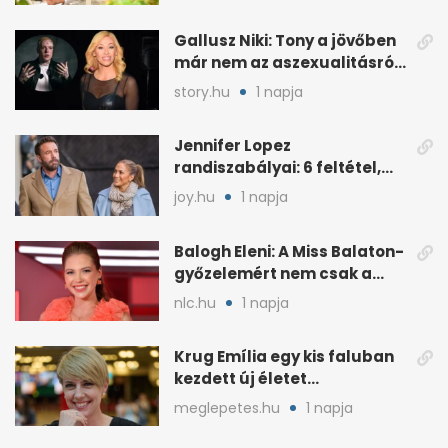
Gallusz Niki: Tony a jövőben
már nem az aszexualitásról
ír dalt
story.hu
1 napja
Jennifer Lopez
randiszabályai: 6 feltétel,
amit a párjától elvár
joy.hu
1 napja
Balogh Eleni: A Miss Balaton-
győzelemért nem csak a
külseje számított
nlc.hu
1 napja
Krug Emília egy kis faluban
kezdett új életet
szakemberrel
meglepetes.hu
1 napja