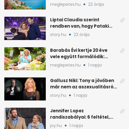
apartman, 1 eurós kávé
meglepetes.hu
22 órája
Liptai Claudia szerint
rendben van, hogy Pataki
Ádám más nőért rajong
story.hu
22 órája
Barabás Évi kertje 20 éve
vele együtt formálódik:
„Szimbiózisban élünk”
meglepetes.hu
1 napja
Gallusz Niki: Tony a jövőben
már nem az aszexualitásról
ír dalt
story.hu
1 napja
Jennifer Lopez
randiszabályai: 6 feltétel,
amit a párjától elvár
joy.hu
1 napja