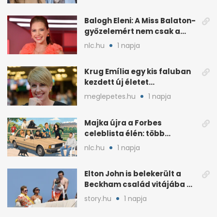
Balogh Eleni: A Miss Balaton-
győzelemért nem csak a
külseje számított
nlc.hu
1 napja
Krug Emília egy kis faluban
kezdett új életet
szakemberrel
meglepetes.hu
1 napja
Majka újra a Forbes
celeblista élén: több
váratlan név az
nlc.hu
1 napja
élmezőnyben
Elton John is belekerült a
Beckham család vitájába a
francia Riviérán
story.hu
1 napja