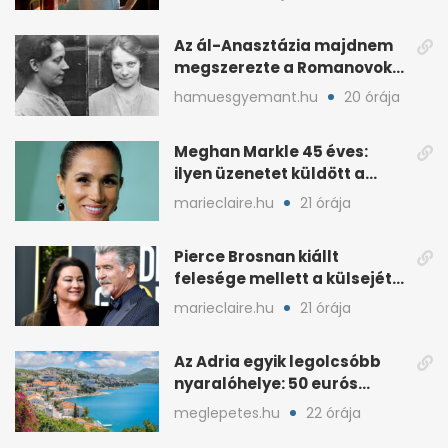
Az ál-Anasztázia majdnem
megszerezte a Romanovok
örökségét
hamuesgyemant.hu
20 órája
Meghan Markle 45 éves:
ilyen üzenetet küldött a
királyi család
marieclaire.hu
21 órája
Pierce Brosnan kiállt
felesége mellett a külsejét
ért bántások után
marieclaire.hu
21 órája
Az Adria egyik legolcsóbb
nyaralóhelye: 50 eurós
apartman, 1 eurós kávé
meglepetes.hu
22 órája