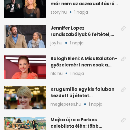
már nem az aszexualitásról
ír dalt
story.hu
1 napja
Jennifer Lopez
randiszabályai: 6 feltétel,
amit a párjától elvár
joy.hu
1 napja
Balogh Eleni: A Miss Balaton-
győzelemért nem csak a
külseje számított
nlc.hu
1 napja
Krug Emília egy kis faluban
kezdett új életet
szakemberrel
meglepetes.hu
1 napja
Majka újra a Forbes
celeblista élén: több