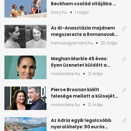
Beckham család vitájába a
francia Riviérán
story.hu
1 napja
Az ál-Anasztázia majdnem
megszerezte a Romanovok
örökségét
hamuesgyemant.hu
20 órája
Meghan Markle 45 éves:
ilyen üzenetet küldött a
királyi család
marieclaire.hu
21 órája
Pierce Brosnan kiállt
felesége mellett a külsejét
ért bántások után
marieclaire.hu
21 órája
Az Adria egyik legolcsóbb
nyaralóhelye: 50 eurós