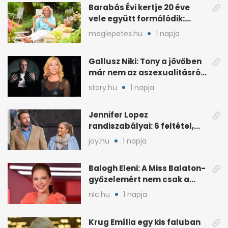
Barabás Évi kertje 20 éve
vele együtt formálódik:
„Szimbiózisban élünk”
meglepetes.hu
1 napja
Gallusz Niki: Tony a jövőben
már nem az aszexualitásról
ír dalt
story.hu
1 napja
Jennifer Lopez
randiszabályai: 6 feltétel,
amit a párjától elvár
joy.hu
1 napja
Balogh Eleni: A Miss Balaton-
győzelemért nem csak a
külseje számított
nlc.hu
1 napja
Krug Emília egy kis faluban