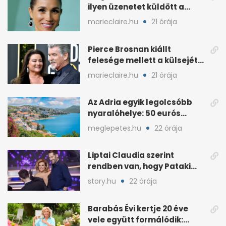
ilyen üzenetet küldött a
királyi család
marieclaire.hu
21 órája
Pierce Brosnan kiállt
felesége mellett a külsejét
ért bántások után
marieclaire.hu
21 órája
Az Adria egyik legolcsóbb
nyaralóhelye: 50 eurós
apartman, 1 eurós kávé
meglepetes.hu
22 órája
Liptai Claudia szerint
rendben van, hogy Pataki
Ádám más nőért rajong
story.hu
22 órája
Barabás Évi kertje 20 éve
vele együtt formálódik: