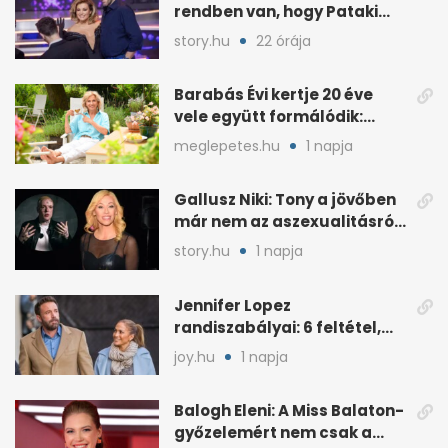
rendben van, hogy Pataki
Ádám más nőért rajong
story.hu
22 órája
Barabás Évi kertje 20 éve
vele együtt formálódik:
„Szimbiózisban élünk”
meglepetes.hu
1 napja
Gallusz Niki: Tony a jövőben
már nem az aszexualitásról
ír dalt
story.hu
1 napja
Jennifer Lopez
randiszabályai: 6 feltétel,
amit a párjától elvár
joy.hu
1 napja
Balogh Eleni: A Miss Balaton-
győzelemért nem csak a