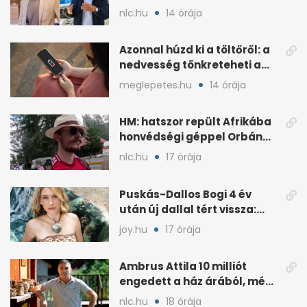
nlc.hu
14 órája
Azonnal húzd ki a töltőről: a
nedvesség tönkreteheti a
telefonodat
meglepetes.hu
14 órája
HM: hatszor repült Afrikába
honvédségi géppel Orbán
Gáspár
nlc.hu
17 órája
Puskás-Dallos Bogi 4 év
után új dallal tért vissza:
önszeretet a téma
joy.hu
17 órája
Ambrus Attila 10 milliót
engedett a ház árából, még
mindig eladó
nlc.hu
18 órája