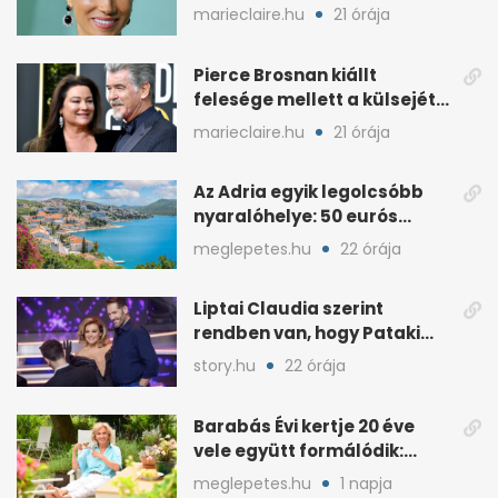
királyi család
marieclaire.hu
21 órája
Pierce Brosnan kiállt
felesége mellett a külsejét
ért bántások után
marieclaire.hu
21 órája
Az Adria egyik legolcsóbb
nyaralóhelye: 50 eurós
apartman, 1 eurós kávé
meglepetes.hu
22 órája
Liptai Claudia szerint
rendben van, hogy Pataki
Ádám más nőért rajong
story.hu
22 órája
Barabás Évi kertje 20 éve
vele együtt formálódik:
„Szimbiózisban élünk”
meglepetes.hu
1 napja