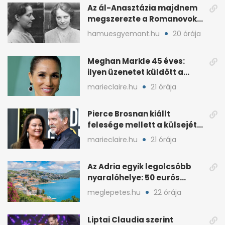
Az ál-Anasztázia majdnem
megszerezte a Romanovok
örökségét
hamuesgyemant.hu
20 órája
Meghan Markle 45 éves:
ilyen üzenetet küldött a
királyi család
marieclaire.hu
21 órája
Pierce Brosnan kiállt
felesége mellett a külsejét
ért bántások után
marieclaire.hu
21 órája
Az Adria egyik legolcsóbb
nyaralóhelye: 50 eurós
apartman, 1 eurós kávé
meglepetes.hu
22 órája
Liptai Claudia szerint