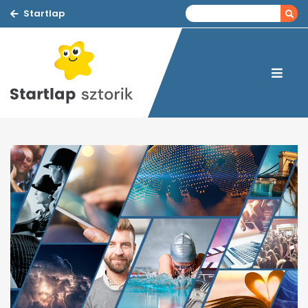
Startlap