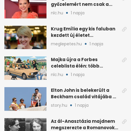
győzelemért nem csak a
külseje számított
nlc.hu
1 napja
Krug Emília egy kis faluban
kezdett új életet
szakemberrel
meglepetes.hu
1 napja
Majka újra a Forbes
celeblista élén: több
váratlan név az
nlc.hu
1 napja
élmezőnyben
Elton John is belekerült a
Beckham család vitájába a
francia Riviérán
story.hu
1 napja
Az ál-Anasztázia majdnem
megszerezte a Romanovok