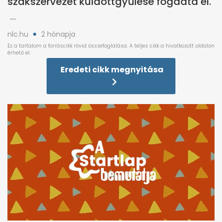
szakszervezet küldöttgyűlése fogadta el.
nlc.hu
2 hónapja
Eredeti cikk megnyitása