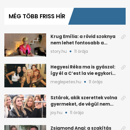
0
seconds
of
MÉG TÖBB FRISS HÍR
6
minutes,
45
seconds
Krug Emília: a rövid szoknya
nem lehet fontosabb a
kérdéseimnél
story.hu
11 órája
Hegyesi Réka ma is gyászol:
így él a C’est la vie egykori
énekesnője
meglepetes.hu
11 órája
Sztárok, akik szerettek volna
gyermeket, de végül nem
született nekik
joy.hu
11 órája
Zsigmond Angi: a szakítás