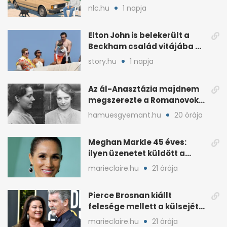
váratlan név az
nlc.hu
1 napja
élmezőnyben
Elton John is belekerült a
Beckham család vitájába a
francia Riviérán
story.hu
1 napja
Az ál-Anasztázia majdnem
megszerezte a Romanovok
örökségét
hamuesgyemant.hu
20 órája
Meghan Markle 45 éves:
ilyen üzenetet küldött a
királyi család
marieclaire.hu
21 órája
Pierce Brosnan kiállt
felesége mellett a külsejét
ért bántások után
marieclaire.hu
21 órája