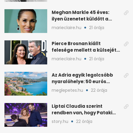
Meghan Markle 45 éves:
ilyen üzenetet küldött a
királyi család
marieclaire.hu
21 órája
Pierce Brosnan kiállt
felesége mellett a külsejét
ért bántások után
marieclaire.hu
21 órája
Az Adria egyik legolcsóbb
nyaralóhelye: 50 eurós
apartman, 1 eurós kávé
meglepetes.hu
22 órája
Liptai Claudia szerint
rendben van, hogy Pataki
Ádám más nőért rajong
story.hu
22 órája