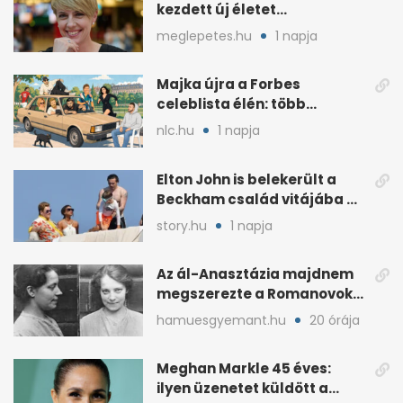
kezdett új életet
szakemberrel
meglepetes.hu
1 napja
Majka újra a Forbes
celeblista élén: több
váratlan név az
nlc.hu
1 napja
élmezőnyben
Elton John is belekerült a
Beckham család vitájába a
francia Riviérán
story.hu
1 napja
Az ál-Anasztázia majdnem
megszerezte a Romanovok
örökségét
hamuesgyemant.hu
20 órája
Meghan Markle 45 éves:
ilyen üzenetet küldött a