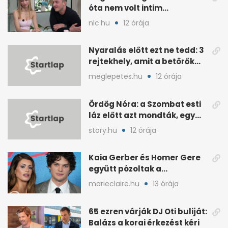
óta nem volt intim
kapcsolata senkivel
nlc.hu
12 órája
Nyaralás előtt ezt ne tedd: 3
rejtekhely, amit a betörők
ismernek
meglepetes.hu
12 órája
Ördög Nóra: a Szombat esti
láz előtt azt mondták, egy
hét alatt fogyjon
story.hu
12 órája
Kaia Gerber és Homer Gere
együtt pózoltak a
sorozatpremieren
marieclaire.hu
13 órája
65 ezren várják DJ Oti buliját:
Balázs a korai érkezést kéri