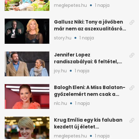
„Szimbiózisban élünk”
meglepetes.hu
1 napja
Gallusz Niki: Tony a jövőben
már nem az aszexualitásról
ír dalt
story.hu
1 napja
Jennifer Lopez
randiszabályai: 6 feltétel,
amit a párjától elvár
joy.hu
1 napja
Balogh Eleni: A Miss Balaton-
győzelemért nem csak a
külseje számított
nlc.hu
1 napja
Krug Emília egy kis faluban
kezdett új életet
szakemberrel
meglepetes.hu
1 napja