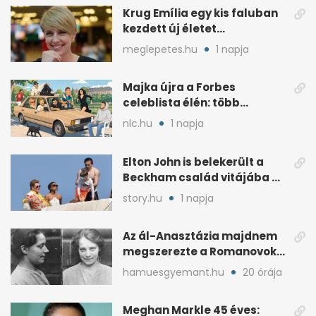
Krug Emília egy kis faluban
kezdett új életet
szakemberrel
meglepetes.hu
1 napja
Majka újra a Forbes
celeblista élén: több
váratlan név az
nlc.hu
1 napja
élmezőnyben
Elton John is belekerült a
Beckham család vitájába a
francia Riviérán
story.hu
1 napja
Az ál-Anasztázia majdnem
megszerezte a Romanovok
örökségét
hamuesgyemant.hu
20 órája
Meghan Markle 45 éves: