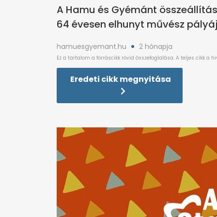
A Hamu és Gyémánt összeállítása 
64 évesen elhunyt művész pályáj
hamuesgyemant.hu
2 hónapja
Eredeti cikk megnyitása