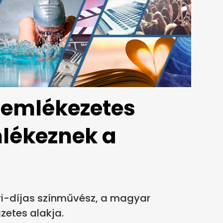
5 emlékezetes
mlékeznek a
ri-díjas színművész, a magyar
gzetes alakja.