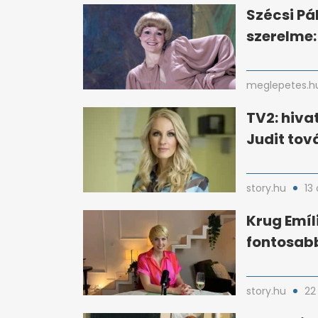
Szécsi Pá
szerelme: 
meglepetes.h
TV2: hiva
Judit tov
story.hu
13
Krug Emíl
fontosab
story.hu
22