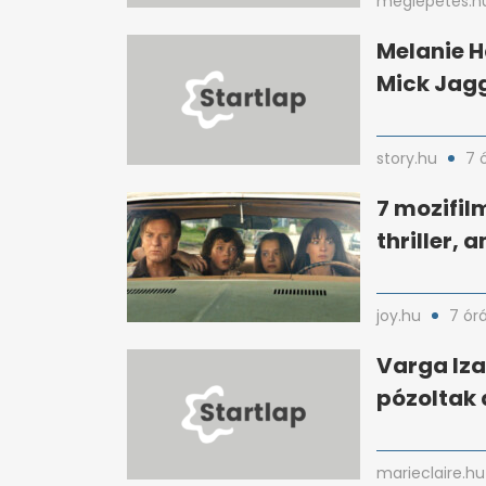
meglepetes.h
Melanie H
Mick Jagg
story.hu
7 
7 mozifilm
thriller,
joy.hu
7 ór
Varga Iza
pózoltak a
marieclaire.hu