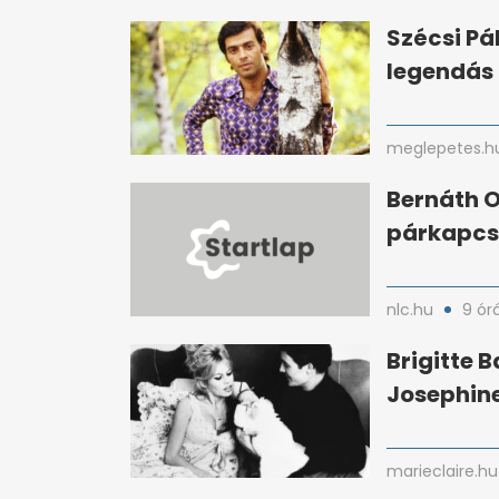
Szécsi Pá
legendás 
meglepetes.h
Bernáth O
párkapcso
nlc.hu
9 ór
Brigitte 
Josephin
marieclaire.hu