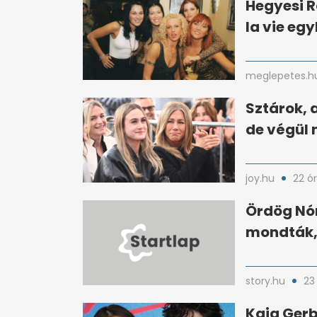
Hegyesi R
la vie eg
meglepetes.h
Sztárok, 
de végül 
joy.hu
22 ó
Ördög Nór
mondták, 
story.hu
23
Kaia Gerb