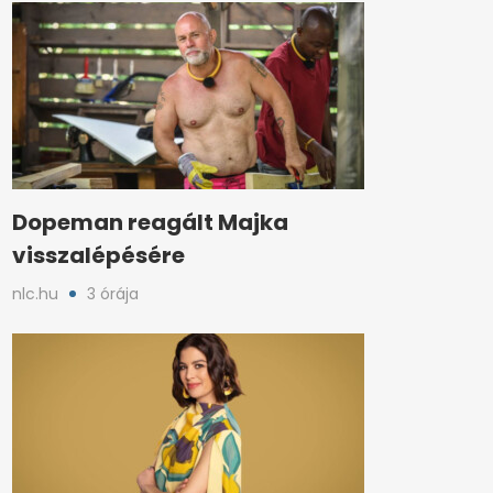
Dopeman reagált Majka
visszalépésére
nlc.hu
3 órája