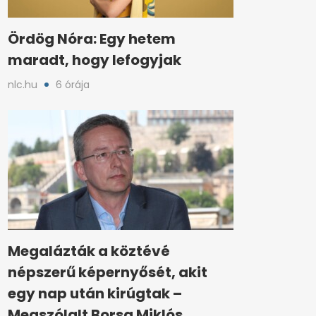
Ördög Nóra: Egy hetem
maradt, hogy lefogyjak
nlc.hu
6 órája
Megalázták a köztévé
népszerű képernyősét, akit
egy nap után kirúgtak –
Megszólalt Borsa Miklós