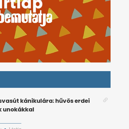
isvasút kánikulára: hűvös erdei
k unokákkal