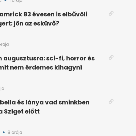
u
1 órája
amrick 83 évesen is elbűvöli
ert: jön az esküvő?
órája
 augusztusra: sci-fi, horror és
 amit nem érdemes kihagyni
ája
bella és lánya vad sminkben
 Sziget előtt
8 órája