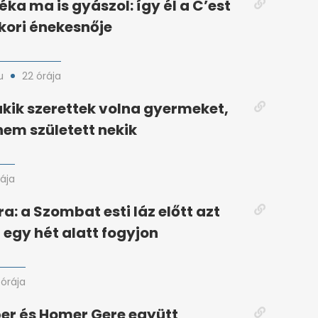
éka ma is gyászol: így él a C’est
ykori énekesnője
u
22 órája
akik szerettek volna gyermeket,
nem született nekik
rája
a: a Szombat esti láz előtt azt
egy hét alatt fogyjon
 órája
er és Homer Gere együtt