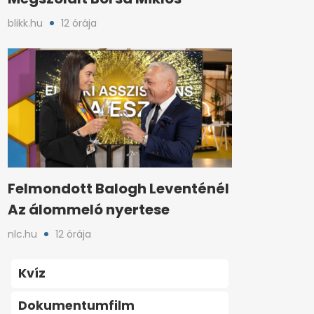
blikk.hu
12 órája
Felmondott Balogh Leventénél
Az álommeló nyertese
nlc.hu
12 órája
Kvíz
Dokumentumfilm