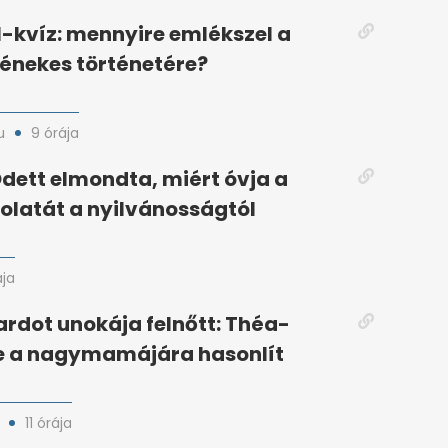
l-kvíz: mennyire emlékszel a
énekes történetére?
u
9 órája
dett elmondta, miért óvja a
latát a nyilvánosságtól
ája
Bardot unokája felnőtt: Théa-
e a nagymamájára hasonlít
11 órája