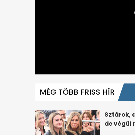
0
seconds
of
MÉG TÖBB FRISS HÍR
56
seconds
Volume
0%
Sztárok, 
de végül 