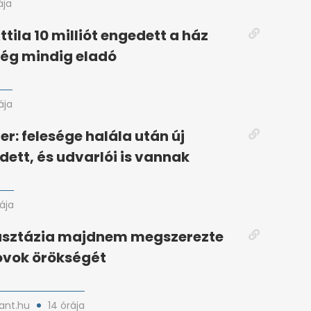
ája
tila 10 milliót engedett a ház
ég mindig eladó
ája
er: felesége halála után új
zdett, és udvarlói is vannak
rája
asztázia majdnem megszerezte
vok örökségét
nt.hu
14 órája