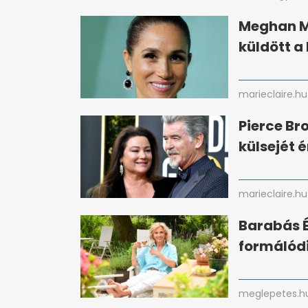
Meghan Ma
küldött a 
marieclaire.hu
Pierce Bro
külsejét 
marieclaire.hu
Barabás É
formálódi
meglepetes.h