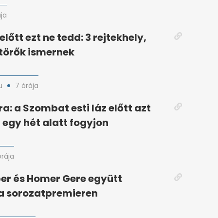
ája
lőtt ezt ne tedd: 3 rejtekhely,
törők ismernek
u
7 órája
a: a Szombat esti láz előtt azt
egy hét alatt fogyjon
órája
er és Homer Gere együtt
a sorozatpremieren