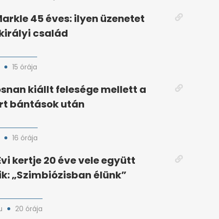
rkle 45 éves: ilyen üzenetet
királyi család
15 órája
snan kiállt felesége mellett a
ért bántások után
16 órája
vi kertje 20 éve vele együtt
k: „Szimbiózisban élünk”
u
20 órája