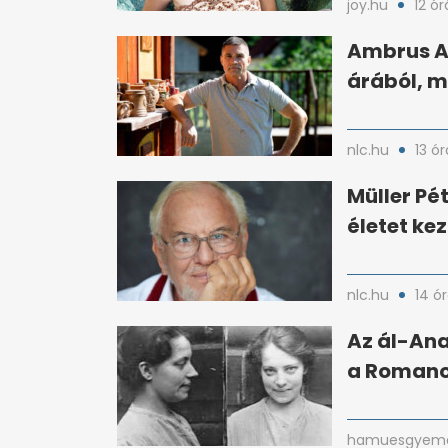
joy.hu
12 ór
Ambrus At
árából, m
nlc.hu
13 ór
Müller Pét
életet ke
nlc.hu
14 ó
Az ál-An
a Romano
hamuesgyema