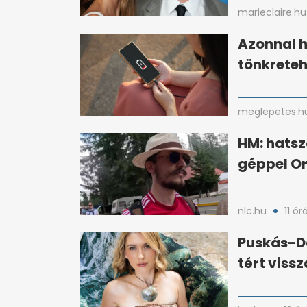
marieclaire.hu
Azonnal h
tönkreteh
meglepetes.h
HM: hatsz
géppel O
nlc.hu
11 ór
Puskás-Da
tért viss