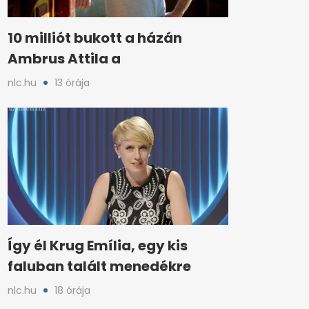
10 milliót bukott a házán
Ambrus Attila a
nlc.hu
13 órája
Így él Krug Emília, egy kis
faluban talált menedékre
nlc.hu
18 órája