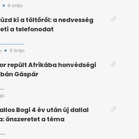
8 órája
úzd ki a töltőről: a nedvesség
eti a telefonodat
u
9 órája
or repült Afrikába honvédségi
rbán Gáspár
ája
llos Bogi 4 év után új dallal
za: önszeretet a téma