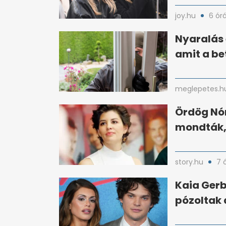
joy.hu
6 ór
Nyaralás e
amit a be
meglepetes.h
Ördög Nór
mondták, 
story.hu
7 
Kaia Gerb
pózoltak 