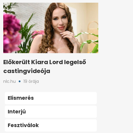
Előkerült Kiara Lord legelső
castingvideója
nlc.hu
19 órája
Elismerés
Interjú
Fesztiválok