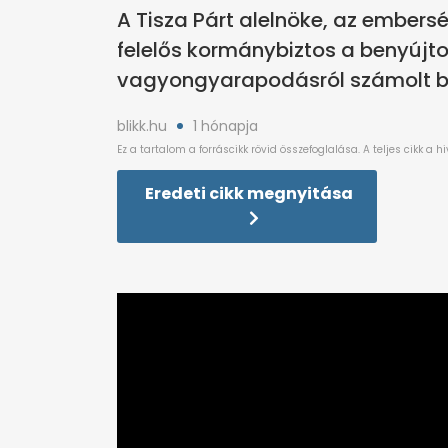
A Tisza Párt alelnöke, az embe
felelős kormánybiztos a benyújto
vagyongyarapodásról számolt be
blikk.hu
1 hónapja
Eredeti cikk megnyitása