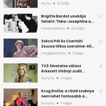
a nyilvánosságtól
nlc.hu
21 órája
Brigitte Bardot unokája
felnőtt: Théa-Josephine a
nagymamájára hasonlít
marieclaire.hu
23 órája
Szécsi Pál és Cserháti
Zsuzsa titkos szerelme: 40
év után derült ki
meglepetes.hu
1 napja
TV2: hivatalos válasz
érkezett Vitányi Judit
további szerepéről
story.hu
1 napja
Krug Emília: a rövid szoknya
nem lehet fontosabb a
kérdéseimnél
story.hu
1 napja