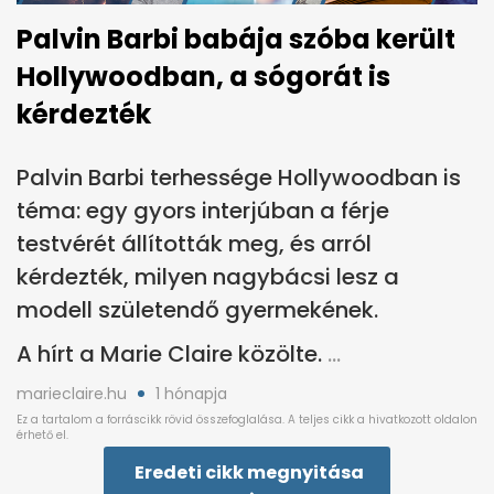
Palvin Barbi babája szóba került
Hollywoodban, a sógorát is
kérdezték
Palvin Barbi terhessége Hollywoodban is
téma: egy gyors interjúban a férje
testvérét állították meg, és arról
kérdezték, milyen nagybácsi lesz a
modell születendő gyermekének.
A hírt a Marie Claire közölte.
marieclaire.hu
1 hónapja
Eredeti cikk megnyitása