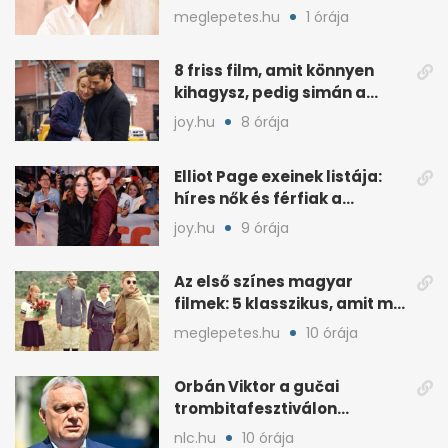
meglepetes.hu
1 órája
8 friss film, amit könnyen
kihagysz, pedig simán a
kedvenced lehet
joy.hu
8 órája
Elliot Page exeinek listája:
híres nők és férfiak a
múltjából
joy.hu
9 órája
Az első színes magyar
filmek: 5 klasszikus, amit ma
is jó újranézni
meglepetes.hu
10 órája
Orbán Viktor a gučai
trombitafesztiválon
sörözött a Hotel Nordiknál
nlc.hu
10 órája