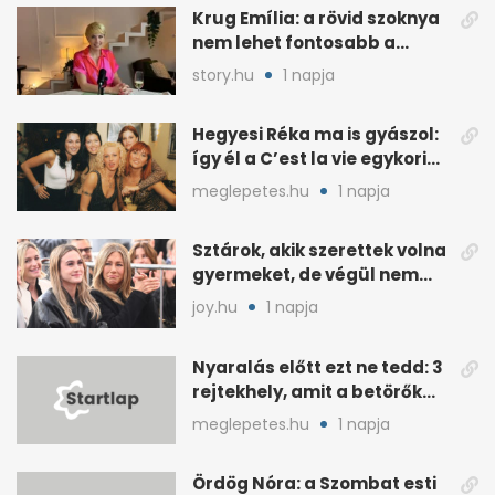
Krug Emília: a rövid szoknya
nem lehet fontosabb a
kérdéseimnél
story.hu
1 napja
Hegyesi Réka ma is gyászol:
így él a C’est la vie egykori
énekesnője
meglepetes.hu
1 napja
Sztárok, akik szerettek volna
gyermeket, de végül nem
született nekik
joy.hu
1 napja
Nyaralás előtt ezt ne tedd: 3
rejtekhely, amit a betörők
ismernek
meglepetes.hu
1 napja
Ördög Nóra: a Szombat esti