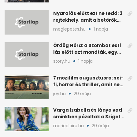
Nyaralás előtt ezt ne tedd: 3
rejtekhely, amit a betörők
ismernek
meglepetes.hu
1 napja
Ördög Nóra: a Szombat esti
láz előtt azt mondták, egy
hét alatt fogyjon
story.hu
1 napja
7 mozifilm augusztusra: sci-
fi, horror és thriller, amit nem
érdemes kihagyni
joy.hu
20 órája
Varga Izabella és lánya vad
sminkben pózoltak a Sziget
előtt
marieclaire.hu
20 órája