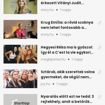
érkezett Vitányi Judit
további szerepéről
story.hu
1 napja
Krug Emília: a rövid szoknya
nem lehet fontosabb a
kérdéseimnél
story.hu
1 napja
Hegyesi Réka ma is gyászol:
így él a C’est la vie egykori
énekesnője
meglepetes.hu
1 napja
Sztárok, akik szerettek volna
gyermeket, de végül nem
született nekik
joy.hu
1 napja
Nyaralás előtt ezt ne tedd: 3
rejtekhely, amit a betörők