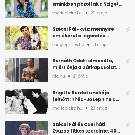
sminkben pózoltak a Sziget
előtt
marieclaire.hu
20 órája
Szécsi Pál-kvíz: mennyire
emlékszel a legendás
énekes történetére?
meglepetes.hu
21 órája
Bernáth Odett elmondta,
miért óvja a párkapcsolatát
a nyilvánosságtól
nlc.hu
21 órája
Brigitte Bardot unokája
felnőtt: Théa-Josephine a
nagymamájára hasonlít
marieclaire.hu
23 órája
Szécsi Pál és Cserháti
Zsuzsa titkos szerelme: 40