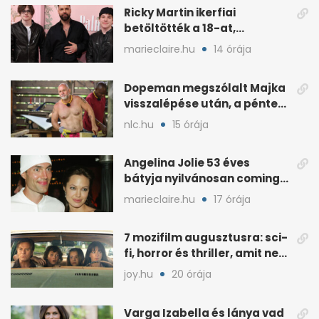
Ricky Martin ikerfiai
betöltötték a 18-at,
megható üzenet jött tőle
marieclaire.hu
14 órája
Dopeman megszólalt Majka
visszalépése után, a pénteki
koncert marad
nlc.hu
15 órája
Angelina Jolie 53 éves
bátyja nyilvánosan coming
outolt, volt felesége
marieclaire.hu
17 órája
mellette ült
7 mozifilm augusztusra: sci-
fi, horror és thriller, amit nem
érdemes kihagyni
joy.hu
20 órája
Varga Izabella és lánya vad