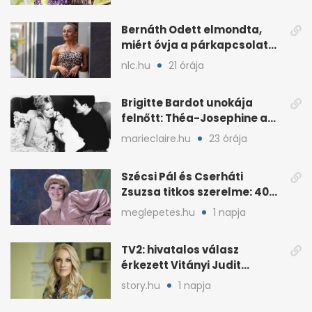
Bernáth Odett elmondta,
miért óvja a párkapcsolatát
a nyilvánosságtól
nlc.hu
21 órája
Brigitte Bardot unokája
felnőtt: Théa-Josephine a
nagymamájára hasonlít
marieclaire.hu
23 órája
Szécsi Pál és Cserháti
Zsuzsa titkos szerelme: 40
év után derült ki
meglepetes.hu
1 napja
TV2: hivatalos válasz
érkezett Vitányi Judit
további szerepéről
story.hu
1 napja