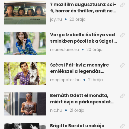
7 mozifilm augusztusra: sci-
fi, horror és thriller, amit nem
érdemes kihagyni
joy.hu
20 órája
Varga Izabella és lánya vad
sminkben pózoltak a Sziget
előtt
marieclaire.hu
20 órája
Szécsi Pál-kvíz: mennyire
emlékszel a legendás
énekes történetére?
meglepetes.hu
21 órája
Bernáth Odett elmondta,
miért óvja a párkapcsolatát
a nyilvánosságtól
nlc.hu
21 órája
Brigitte Bardot unokája