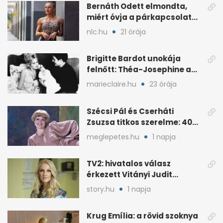
Bernáth Odett elmondta,
miért óvja a párkapcsolatát
a nyilvánosságtól
nlc.hu
21 órája
Brigitte Bardot unokája
felnőtt: Théa-Josephine a
nagymamájára hasonlít
marieclaire.hu
23 órája
Szécsi Pál és Cserháti
Zsuzsa titkos szerelme: 40
év után derült ki
meglepetes.hu
1 napja
TV2: hivatalos válasz
érkezett Vitányi Judit
további szerepéről
story.hu
1 napja
Krug Emília: a rövid szoknya