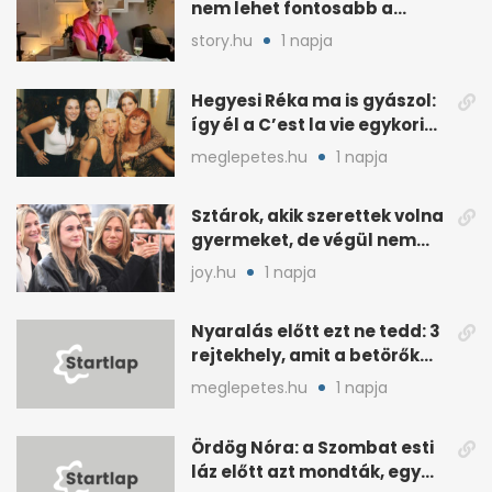
nem lehet fontosabb a
kérdéseimnél
story.hu
1 napja
Hegyesi Réka ma is gyászol:
így él a C’est la vie egykori
énekesnője
meglepetes.hu
1 napja
Sztárok, akik szerettek volna
gyermeket, de végül nem
született nekik
joy.hu
1 napja
Nyaralás előtt ezt ne tedd: 3
rejtekhely, amit a betörők
ismernek
meglepetes.hu
1 napja
Ördög Nóra: a Szombat esti
láz előtt azt mondták, egy