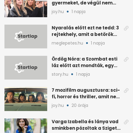
gyermeket, de végül nem
született nekik
joy.hu
1 napja
Nyaralás előtt ezt ne tedd: 3
rejtekhely, amit a betörők
ismernek
meglepetes.hu
1 napja
Ördög Nóra: a Szombat esti
láz előtt azt mondták, egy
hét alatt fogyjon
story.hu
1 napja
7 mozifilm augusztusra: sci-
fi, horror és thriller, amit nem
érdemes kihagyni
joy.hu
20 órája
Varga Izabella és lánya vad
sminkben pózoltak a Sziget