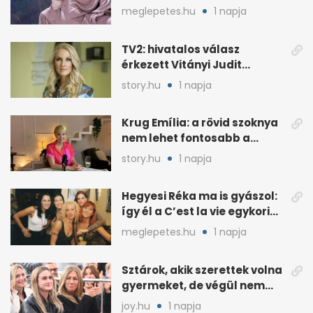
év után derült ki
meglepetes.hu
1 napja
TV2: hivatalos válasz
érkezett Vitányi Judit
további szerepéről
story.hu
1 napja
Krug Emília: a rövid szoknya
nem lehet fontosabb a
kérdéseimnél
story.hu
1 napja
Hegyesi Réka ma is gyászol:
így él a C’est la vie egykori
énekesnője
meglepetes.hu
1 napja
Sztárok, akik szerettek volna
gyermeket, de végül nem
született nekik
joy.hu
1 napja