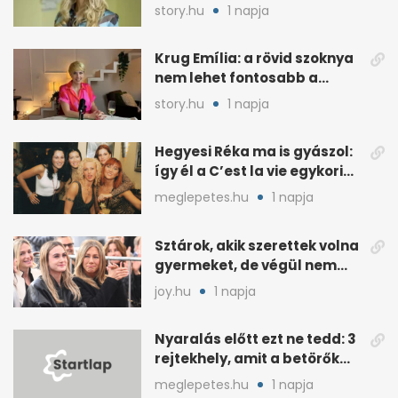
további szerepéről
story.hu
1 napja
Krug Emília: a rövid szoknya
nem lehet fontosabb a
kérdéseimnél
story.hu
1 napja
Hegyesi Réka ma is gyászol:
így él a C’est la vie egykori
énekesnője
meglepetes.hu
1 napja
Sztárok, akik szerettek volna
gyermeket, de végül nem
született nekik
joy.hu
1 napja
Nyaralás előtt ezt ne tedd: 3
rejtekhely, amit a betörők
ismernek
meglepetes.hu
1 napja