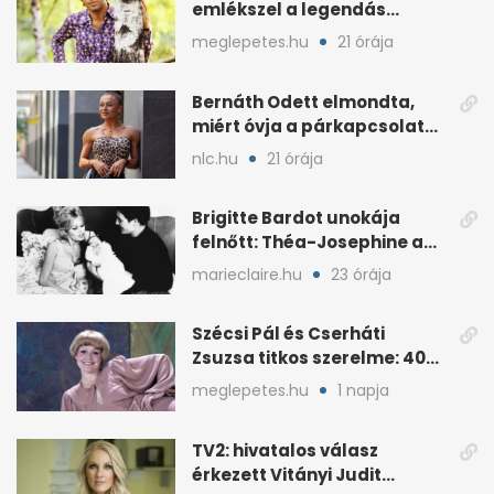
emlékszel a legendás
énekes történetére?
meglepetes.hu
21 órája
Bernáth Odett elmondta,
miért óvja a párkapcsolatát
a nyilvánosságtól
nlc.hu
21 órája
Brigitte Bardot unokája
felnőtt: Théa-Josephine a
nagymamájára hasonlít
marieclaire.hu
23 órája
Szécsi Pál és Cserháti
Zsuzsa titkos szerelme: 40
év után derült ki
meglepetes.hu
1 napja
TV2: hivatalos válasz
érkezett Vitányi Judit