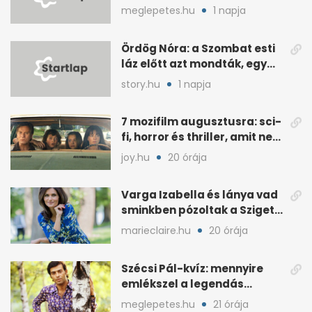
ismernek
meglepetes.hu
1 napja
Ördög Nóra: a Szombat esti
láz előtt azt mondták, egy
hét alatt fogyjon
story.hu
1 napja
7 mozifilm augusztusra: sci-
fi, horror és thriller, amit nem
érdemes kihagyni
joy.hu
20 órája
Varga Izabella és lánya vad
sminkben pózoltak a Sziget
előtt
marieclaire.hu
20 órája
Szécsi Pál-kvíz: mennyire
emlékszel a legendás
énekes történetére?
meglepetes.hu
21 órája