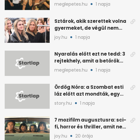
énekesnője
meglepetes.hu
1 napja
Sztárok, akik szerettek volna
gyermeket, de végül nem
született nekik
joy.hu
1 napja
Nyaralás előtt ezt ne tedd: 3
rejtekhely, amit a betörők
ismernek
meglepetes.hu
1 napja
Ördög Nóra: a Szombat esti
láz előtt azt mondták, egy
hét alatt fogyjon
story.hu
1 napja
7 mozifilm augusztusra: sci-
fi, horror és thriller, amit nem
érdemes kihagyni
joy.hu
20 órája