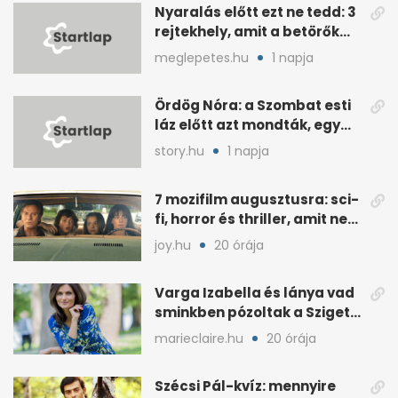
Nyaralás előtt ezt ne tedd: 3
rejtekhely, amit a betörők
ismernek
meglepetes.hu
1 napja
Ördög Nóra: a Szombat esti
láz előtt azt mondták, egy
hét alatt fogyjon
story.hu
1 napja
7 mozifilm augusztusra: sci-
fi, horror és thriller, amit nem
érdemes kihagyni
joy.hu
20 órája
Varga Izabella és lánya vad
sminkben pózoltak a Sziget
előtt
marieclaire.hu
20 órája
Szécsi Pál-kvíz: mennyire