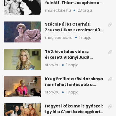
felnőtt: Théa-Josephine a
nagymamájára hasonlít
marieclaire.hu
23 órája
Szécsi Pál és Cserháti
Zsuzsa titkos szerelme: 40
év után derült ki
meglepetes.hu
1 napja
TV2: hivatalos válasz
érkezett Vitányi Judit
további szerepéről
story.hu
1 napja
Krug Emília: a rövid szoknya
nem lehet fontosabb a
kérdéseimnél
story.hu
1 napja
Hegyesi Réka ma is gyászol:
így él a C’est la vie egykori