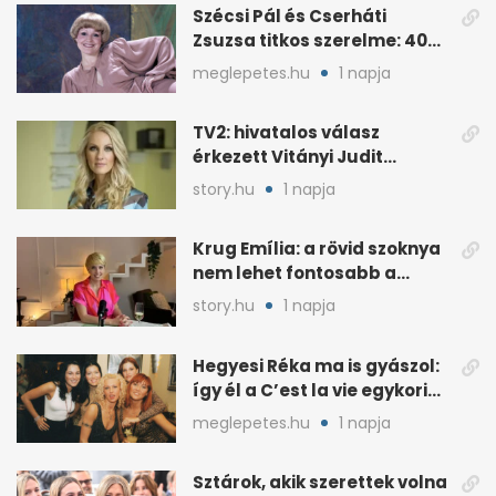
Szécsi Pál és Cserháti
Zsuzsa titkos szerelme: 40
év után derült ki
meglepetes.hu
1 napja
TV2: hivatalos válasz
érkezett Vitányi Judit
további szerepéről
story.hu
1 napja
Krug Emília: a rövid szoknya
nem lehet fontosabb a
kérdéseimnél
story.hu
1 napja
Hegyesi Réka ma is gyászol:
így él a C’est la vie egykori
énekesnője
meglepetes.hu
1 napja
Sztárok, akik szerettek volna