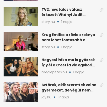
TV2: hivatalos válasz
érkezett Vitányi Judit
további szerepéről
story.hu
1 napja
Krug Emília: a rövid szoknya
nem lehet fontosabb a
kérdéseimnél
story.hu
1 napja
Hegyesi Réka ma is gyászol:
így él a C’est la vie egykori
énekesnője
meglepetes.hu
1 napja
Sztárok, akik szerettek volna
gyermeket, de végül nem
született nekik
joy.hu
1 napja