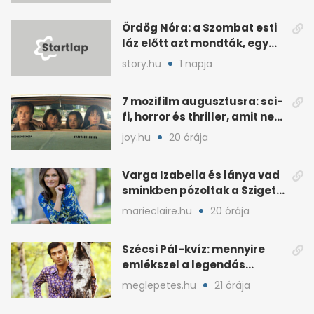
Ördög Nóra: a Szombat esti
láz előtt azt mondták, egy
hét alatt fogyjon
story.hu
1 napja
7 mozifilm augusztusra: sci-
fi, horror és thriller, amit nem
érdemes kihagyni
joy.hu
20 órája
Varga Izabella és lánya vad
sminkben pózoltak a Sziget
előtt
marieclaire.hu
20 órája
Szécsi Pál-kvíz: mennyire
emlékszel a legendás
énekes történetére?
meglepetes.hu
21 órája