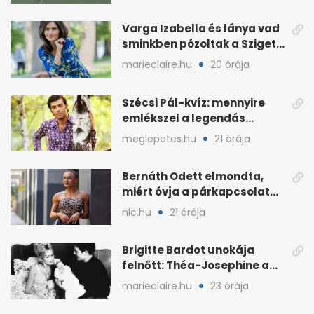
Varga Izabella és lánya vad
sminkben pózoltak a Sziget
előtt
marieclaire.hu
20 órája
Szécsi Pál-kvíz: mennyire
emlékszel a legendás
énekes történetére?
meglepetes.hu
21 órája
Bernáth Odett elmondta,
miért óvja a párkapcsolatát
a nyilvánosságtól
nlc.hu
21 órája
Brigitte Bardot unokája
felnőtt: Théa-Josephine a
nagymamájára hasonlít
marieclaire.hu
23 órája