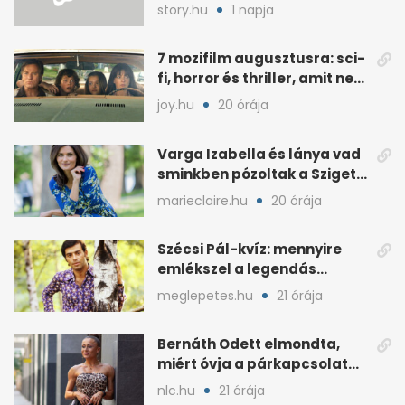
hét alatt fogyjon
story.hu
1 napja
7 mozifilm augusztusra: sci-
fi, horror és thriller, amit nem
érdemes kihagyni
joy.hu
20 órája
Varga Izabella és lánya vad
sminkben pózoltak a Sziget
előtt
marieclaire.hu
20 órája
Szécsi Pál-kvíz: mennyire
emlékszel a legendás
énekes történetére?
meglepetes.hu
21 órája
Bernáth Odett elmondta,
miért óvja a párkapcsolatát
a nyilvánosságtól
nlc.hu
21 órája