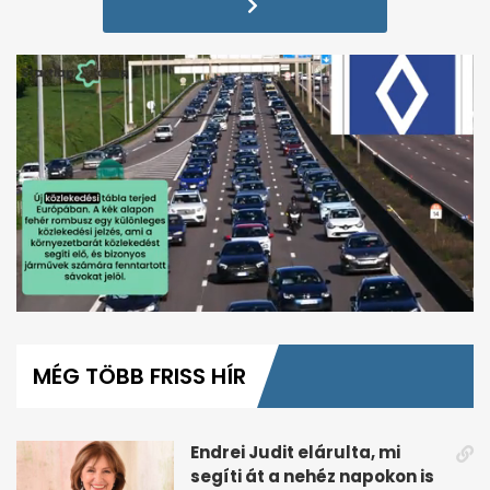
0
seconds
of
MÉG TÖBB FRISS HÍR
1
minute,
50
seconds
Endrei Judit elárulta, mi
segíti át a nehéz napokon is