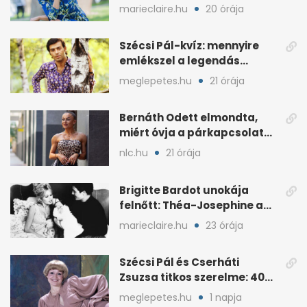
előtt
marieclaire.hu
20 órája
Szécsi Pál-kvíz: mennyire
emlékszel a legendás
énekes történetére?
meglepetes.hu
21 órája
Bernáth Odett elmondta,
miért óvja a párkapcsolatát
a nyilvánosságtól
nlc.hu
21 órája
Brigitte Bardot unokája
felnőtt: Théa-Josephine a
nagymamájára hasonlít
marieclaire.hu
23 órája
Szécsi Pál és Cserháti
Zsuzsa titkos szerelme: 40
év után derült ki
meglepetes.hu
1 napja