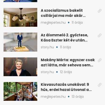
A szocializmus bakelit
csillárjai ma már akár
százezreket is érhetnek
meglepetes.hu
11 órája
Az álommeló 2. győztese,
Kása Eszter két év után
felmondott Balogh
story.hu
11 órája
Leventénél
Makány Márta: egyszer csak
azt látta, már sehova sem
hívják
story.hu
12 órája
Kisvasutazás unokával: 9
hűs, erdei hazai útvonal a
kánikulára
meglepetes.hu
13 órája