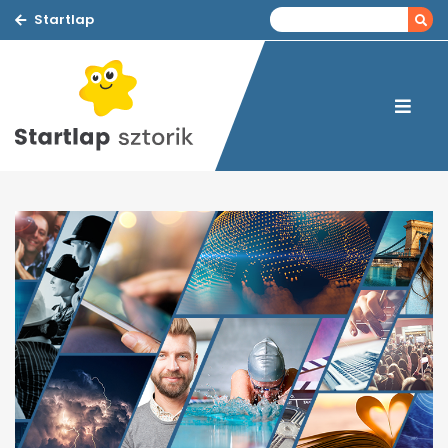
Startlap