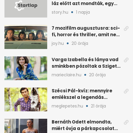
láz előtt azt mondták, egy
hét alatt fogyjon
story.hu
1 napja
7 mozifilm augusztusra: sci-
fi, horror és thriller, amit nem
érdemes kihagyni
joy.hu
20 órája
Varga Izabella és lánya vad
sminkben pózoltak a Sziget
előtt
marieclaire.hu
20 órája
Szécsi Pál-kvíz: mennyire
emlékszel a legendás
énekes történetére?
meglepetes.hu
21 órája
Bernáth Odett elmondta,
miért óvja a párkapcsolatát