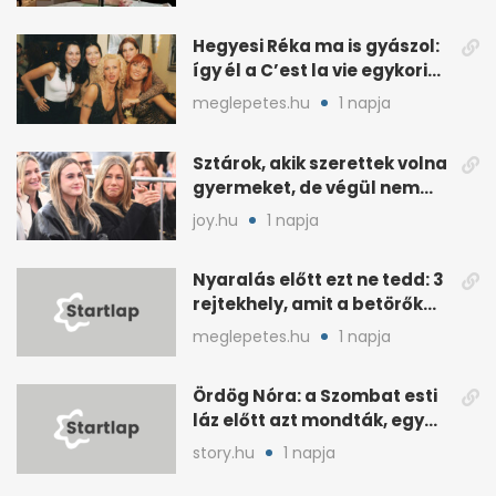
Hegyesi Réka ma is gyászol:
így él a C’est la vie egykori
énekesnője
meglepetes.hu
1 napja
Sztárok, akik szerettek volna
gyermeket, de végül nem
született nekik
joy.hu
1 napja
Nyaralás előtt ezt ne tedd: 3
rejtekhely, amit a betörők
ismernek
meglepetes.hu
1 napja
Ördög Nóra: a Szombat esti
láz előtt azt mondták, egy
hét alatt fogyjon
story.hu
1 napja