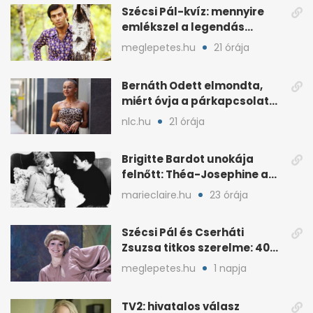
Szécsi Pál-kvíz: mennyire
emlékszel a legendás
énekes történetére?
meglepetes.hu
21 órája
Bernáth Odett elmondta,
miért óvja a párkapcsolatát
a nyilvánosságtól
nlc.hu
21 órája
Brigitte Bardot unokája
felnőtt: Théa-Josephine a
nagymamájára hasonlít
marieclaire.hu
23 órája
Szécsi Pál és Cserháti
Zsuzsa titkos szerelme: 40
év után derült ki
meglepetes.hu
1 napja
TV2: hivatalos válasz