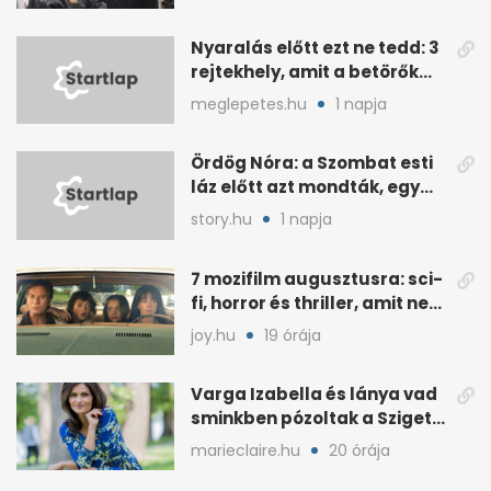
Nyaralás előtt ezt ne tedd: 3
rejtekhely, amit a betörők
ismernek
meglepetes.hu
1 napja
Ördög Nóra: a Szombat esti
láz előtt azt mondták, egy
hét alatt fogyjon
story.hu
1 napja
7 mozifilm augusztusra: sci-
fi, horror és thriller, amit nem
érdemes kihagyni
joy.hu
19 órája
Varga Izabella és lánya vad
sminkben pózoltak a Sziget
előtt
marieclaire.hu
20 órája