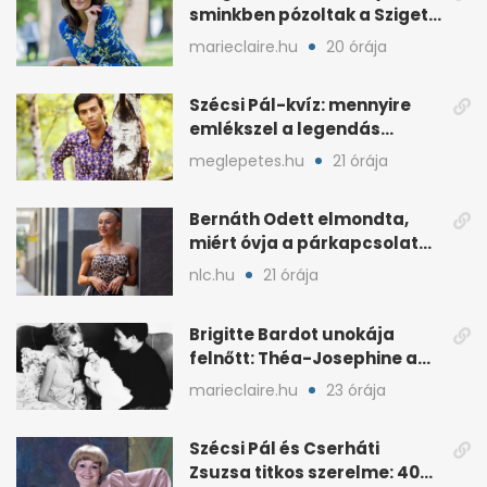
sminkben pózoltak a Sziget
előtt
marieclaire.hu
20 órája
Szécsi Pál-kvíz: mennyire
emlékszel a legendás
énekes történetére?
meglepetes.hu
21 órája
Bernáth Odett elmondta,
miért óvja a párkapcsolatát
a nyilvánosságtól
nlc.hu
21 órája
Brigitte Bardot unokája
felnőtt: Théa-Josephine a
nagymamájára hasonlít
marieclaire.hu
23 órája
Szécsi Pál és Cserháti
Zsuzsa titkos szerelme: 40