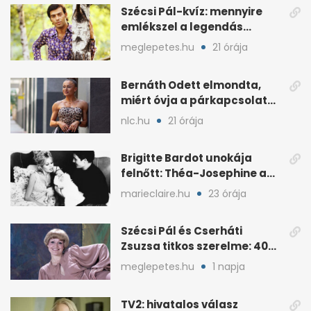
Szécsi Pál-kvíz: mennyire
emlékszel a legendás
énekes történetére?
meglepetes.hu
21 órája
Bernáth Odett elmondta,
miért óvja a párkapcsolatát
a nyilvánosságtól
nlc.hu
21 órája
Brigitte Bardot unokája
felnőtt: Théa-Josephine a
nagymamájára hasonlít
marieclaire.hu
23 órája
Szécsi Pál és Cserháti
Zsuzsa titkos szerelme: 40
év után derült ki
meglepetes.hu
1 napja
TV2: hivatalos válasz