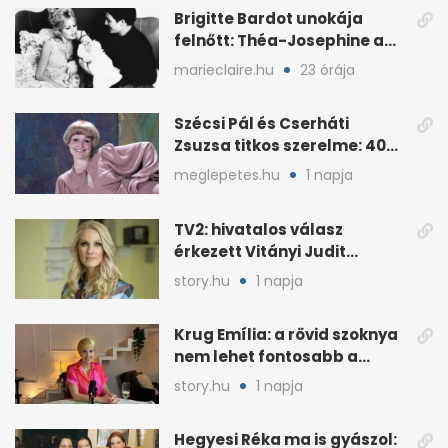
Brigitte Bardot unokája
felnőtt: Théa-Josephine a
nagymamájára hasonlít
marieclaire.hu
23 órája
Szécsi Pál és Cserháti
Zsuzsa titkos szerelme: 40
év után derült ki
meglepetes.hu
1 napja
TV2: hivatalos válasz
érkezett Vitányi Judit
további szerepéről
story.hu
1 napja
Krug Emília: a rövid szoknya
nem lehet fontosabb a
kérdéseimnél
story.hu
1 napja
Hegyesi Réka ma is gyászol: