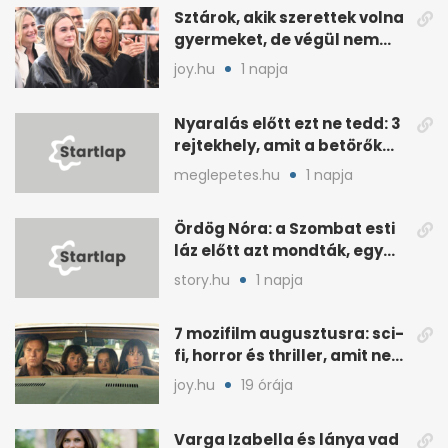
Sztárok, akik szerettek volna
gyermeket, de végül nem
született nekik
joy.hu
1 napja
Nyaralás előtt ezt ne tedd: 3
rejtekhely, amit a betörők
ismernek
meglepetes.hu
1 napja
Ördög Nóra: a Szombat esti
láz előtt azt mondták, egy
hét alatt fogyjon
story.hu
1 napja
7 mozifilm augusztusra: sci-
fi, horror és thriller, amit nem
érdemes kihagyni
joy.hu
19 órája
Varga Izabella és lánya vad