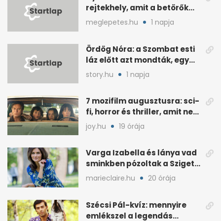
rejtekhely, amit a betörők
ismernek
meglepetes.hu
1 napja
Ördög Nóra: a Szombat esti
láz előtt azt mondták, egy
hét alatt fogyjon
story.hu
1 napja
7 mozifilm augusztusra: sci-
fi, horror és thriller, amit nem
érdemes kihagyni
joy.hu
19 órája
Varga Izabella és lánya vad
sminkben pózoltak a Sziget
előtt
marieclaire.hu
20 órája
Szécsi Pál-kvíz: mennyire
emlékszel a legendás