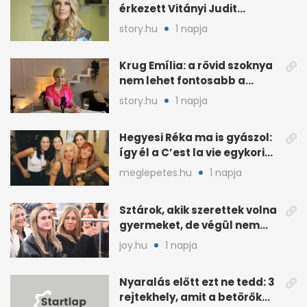
érkezett Vitányi Judit
további szerepéről
story.hu
1 napja
Krug Emília: a rövid szoknya
nem lehet fontosabb a
kérdéseimnél
story.hu
1 napja
Hegyesi Réka ma is gyászol:
így él a C’est la vie egykori
énekesnője
meglepetes.hu
1 napja
Sztárok, akik szerettek volna
gyermeket, de végül nem
született nekik
joy.hu
1 napja
Nyaralás előtt ezt ne tedd: 3
rejtekhely, amit a betörők