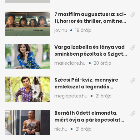
7 mozifilm augusztusra: sci-
fi, horror és thriller, amit nem
érdemes kihagyni
joy.hu
19 órája
Varga Izabella és lánya vad
sminkben pózoltak a Sziget
előtt
marieclaire.hu
20 órája
Szécsi Pál-kvíz: mennyire
emlékszel a legendás
énekes történetére?
meglepetes.hu
21 órája
Bernáth Odett elmondta,
miért óvja a párkapcsolatát
a nyilvánosságtól
nlc.hu
21 órája