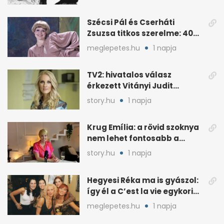
Szécsi Pál és Cserháti
Zsuzsa titkos szerelme: 40
év után derült ki
meglepetes.hu
1 napja
TV2: hivatalos válasz
érkezett Vitányi Judit
további szerepéről
story.hu
1 napja
Krug Emília: a rövid szoknya
nem lehet fontosabb a
kérdéseimnél
story.hu
1 napja
Hegyesi Réka ma is gyászol:
így él a C’est la vie egykori
énekesnője
meglepetes.hu
1 napja