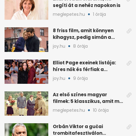
segíti át a nehéz napokon is
meglepetes.hu
1 órája
8 friss film, amit könnyen
kihagysz, pedig simán a
kedvenced lehet
joy.hu
8 órája
Elliot Page exeinek listája:
híres nők és férfiak a
múltjából
joy.hu
9 órája
Az első színes magyar
filmek: 5 klasszikus, amit ma
is jó újranézni
meglepetes.hu
10 órája
Orbán Viktor a gučai
trombitafesztiválon