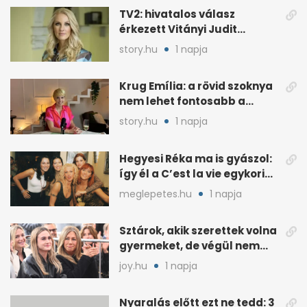
TV2: hivatalos válasz
érkezett Vitányi Judit
további szerepéről
story.hu
1 napja
Krug Emília: a rövid szoknya
nem lehet fontosabb a
kérdéseimnél
story.hu
1 napja
Hegyesi Réka ma is gyászol:
így él a C’est la vie egykori
énekesnője
meglepetes.hu
1 napja
Sztárok, akik szerettek volna
gyermeket, de végül nem
született nekik
joy.hu
1 napja
Nyaralás előtt ezt ne tedd: 3