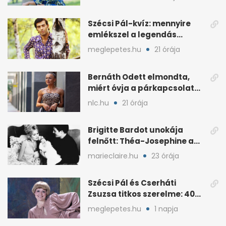
Szécsi Pál-kvíz: mennyire
emlékszel a legendás
énekes történetére?
meglepetes.hu
21 órája
Bernáth Odett elmondta,
miért óvja a párkapcsolatát
a nyilvánosságtól
nlc.hu
21 órája
Brigitte Bardot unokája
felnőtt: Théa-Josephine a
nagymamájára hasonlít
marieclaire.hu
23 órája
Szécsi Pál és Cserháti
Zsuzsa titkos szerelme: 40
év után derült ki
meglepetes.hu
1 napja