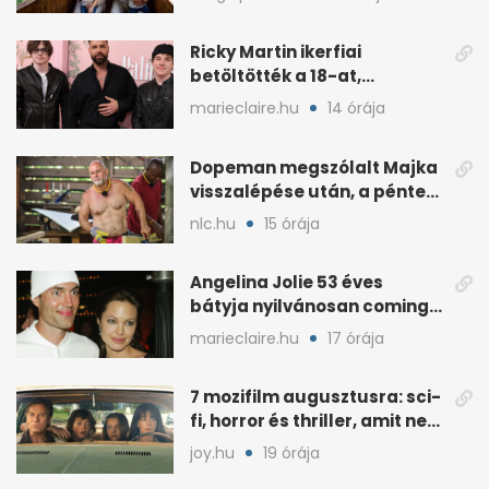
Ricky Martin ikerfiai
betöltötték a 18-at,
megható üzenet jött tőle
marieclaire.hu
14 órája
Dopeman megszólalt Majka
visszalépése után, a pénteki
koncert marad
nlc.hu
15 órája
Angelina Jolie 53 éves
bátyja nyilvánosan coming
outolt, volt felesége
marieclaire.hu
17 órája
mellette ült
7 mozifilm augusztusra: sci-
fi, horror és thriller, amit nem
érdemes kihagyni
joy.hu
19 órája