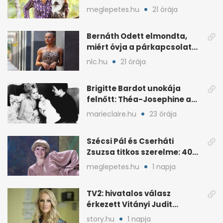
énekes történetére?
meglepetes.hu
21 órája
Bernáth Odett elmondta,
miért óvja a párkapcsolatát
a nyilvánosságtól
nlc.hu
21 órája
Brigitte Bardot unokája
felnőtt: Théa-Josephine a
nagymamájára hasonlít
marieclaire.hu
23 órája
Szécsi Pál és Cserháti
Zsuzsa titkos szerelme: 40
év után derült ki
meglepetes.hu
1 napja
TV2: hivatalos válasz
érkezett Vitányi Judit
további szerepéről
story.hu
1 napja