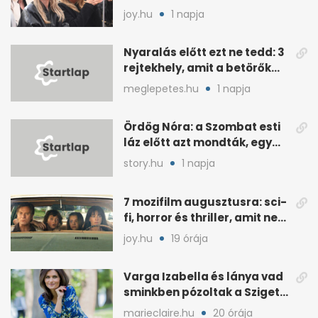
született nekik
joy.hu
1 napja
Nyaralás előtt ezt ne tedd: 3
rejtekhely, amit a betörők
ismernek
meglepetes.hu
1 napja
Ördög Nóra: a Szombat esti
láz előtt azt mondták, egy
hét alatt fogyjon
story.hu
1 napja
7 mozifilm augusztusra: sci-
fi, horror és thriller, amit nem
érdemes kihagyni
joy.hu
19 órája
Varga Izabella és lánya vad
sminkben pózoltak a Sziget
előtt
marieclaire.hu
20 órája