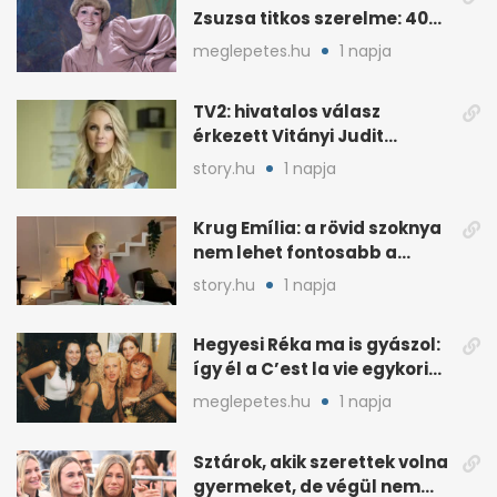
Zsuzsa titkos szerelme: 40
év után derült ki
meglepetes.hu
1 napja
TV2: hivatalos válasz
érkezett Vitányi Judit
további szerepéről
story.hu
1 napja
Krug Emília: a rövid szoknya
nem lehet fontosabb a
kérdéseimnél
story.hu
1 napja
Hegyesi Réka ma is gyászol:
így él a C’est la vie egykori
énekesnője
meglepetes.hu
1 napja
Sztárok, akik szerettek volna
gyermeket, de végül nem