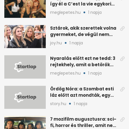
így él a C’est la vie egykori
énekesnője
meglepetes.hu
1 napja
Sztárok, akik szerettek volna
gyermeket, de végül nem
született nekik
joy.hu
1 napja
Nyaralás előtt ezt ne tedd: 3
rejtekhely, amit a betörők
ismernek
meglepetes.hu
1 napja
Ördög Nóra: a Szombat esti
láz előtt azt mondták, egy
hét alatt fogyjon
story.hu
1 napja
7 mozifilm augusztusra: sci-
fi, horror és thriller, amit nem