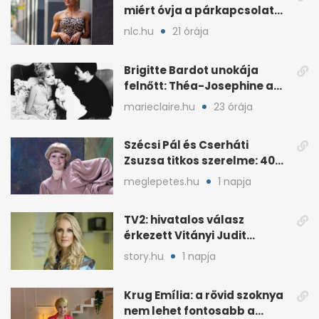
miért óvja a párkapcsolatát
a nyilvánosságtól
nlc.hu
21 órája
Brigitte Bardot unokája
felnőtt: Théa-Josephine a
nagymamájára hasonlít
marieclaire.hu
23 órája
Szécsi Pál és Cserháti
Zsuzsa titkos szerelme: 40
év után derült ki
meglepetes.hu
1 napja
TV2: hivatalos válasz
érkezett Vitányi Judit
további szerepéről
story.hu
1 napja
Krug Emília: a rövid szoknya
nem lehet fontosabb a