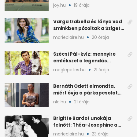
érdemes kihagyni
joy.hu
19 órája
Varga Izabella és lánya vad
sminkben pózoltak a Sziget
előtt
marieclaire.hu
20 órája
Szécsi Pál-kvíz: mennyire
emlékszel a legendás
énekes történetére?
meglepetes.hu
21 órája
Bernáth Odett elmondta,
miért óvja a párkapcsolatát
a nyilvánosságtól
nlc.hu
21 órája
Brigitte Bardot unokája
felnőtt: Théa-Josephine a
nagymamájára hasonlít
marieclaire.hu
23 órája