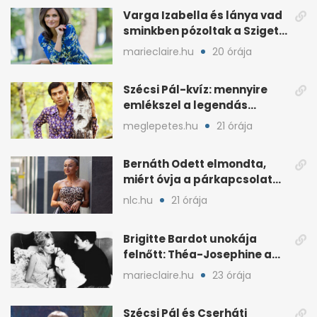
Varga Izabella és lánya vad
sminkben pózoltak a Sziget
előtt
marieclaire.hu
20 órája
Szécsi Pál-kvíz: mennyire
emlékszel a legendás
énekes történetére?
meglepetes.hu
21 órája
Bernáth Odett elmondta,
miért óvja a párkapcsolatát
a nyilvánosságtól
nlc.hu
21 órája
Brigitte Bardot unokája
felnőtt: Théa-Josephine a
nagymamájára hasonlít
marieclaire.hu
23 órája
Szécsi Pál és Cserháti