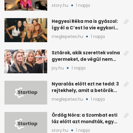
kérdéseimnél
story.hu
1 napja
Hegyesi Réka ma is gyászol:
így él a C’est la vie egykori
énekesnője
meglepetes.hu
1 napja
Sztárok, akik szerettek volna
gyermeket, de végül nem
született nekik
joy.hu
1 napja
Nyaralás előtt ezt ne tedd: 3
rejtekhely, amit a betörők
ismernek
meglepetes.hu
1 napja
Ördög Nóra: a Szombat esti
láz előtt azt mondták, egy
hét alatt fogyjon
story.hu
1 napja