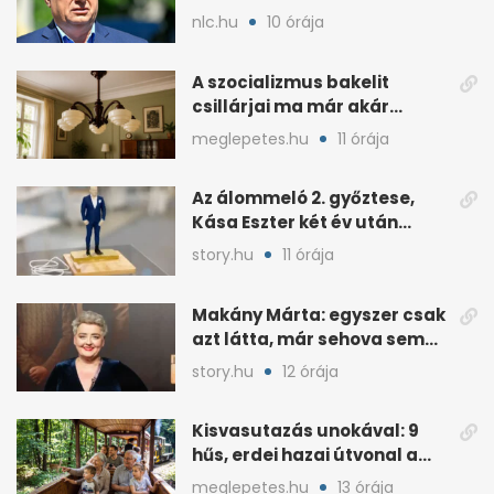
sörözött a Hotel Nordiknál
nlc.hu
10 órája
A szocializmus bakelit
csillárjai ma már akár
százezreket is érhetnek
meglepetes.hu
11 órája
Az álommeló 2. győztese,
Kása Eszter két év után
felmondott Balogh
story.hu
11 órája
Leventénél
Makány Márta: egyszer csak
azt látta, már sehova sem
hívják
story.hu
12 órája
Kisvasutazás unokával: 9
hűs, erdei hazai útvonal a
kánikulára
meglepetes.hu
13 órája