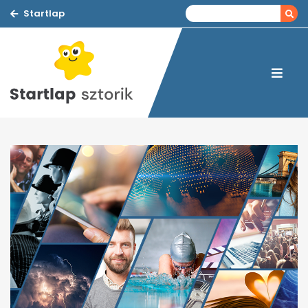
Startlap