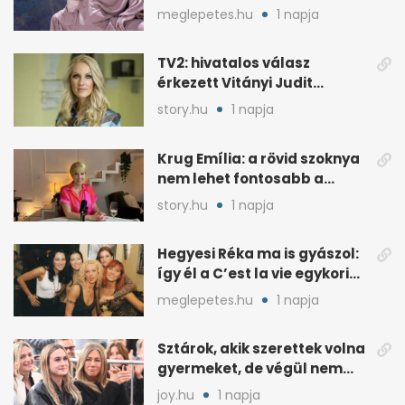
év után derült ki
meglepetes.hu
1 napja
TV2: hivatalos válasz
érkezett Vitányi Judit
további szerepéről
story.hu
1 napja
Krug Emília: a rövid szoknya
nem lehet fontosabb a
kérdéseimnél
story.hu
1 napja
Hegyesi Réka ma is gyászol:
így él a C’est la vie egykori
énekesnője
meglepetes.hu
1 napja
Sztárok, akik szerettek volna
gyermeket, de végül nem
született nekik
joy.hu
1 napja