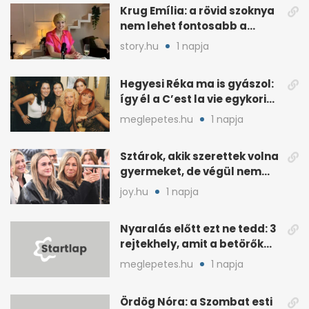
Krug Emília: a rövid szoknya
nem lehet fontosabb a
kérdéseimnél
story.hu
1 napja
Hegyesi Réka ma is gyászol:
így él a C’est la vie egykori
énekesnője
meglepetes.hu
1 napja
Sztárok, akik szerettek volna
gyermeket, de végül nem
született nekik
joy.hu
1 napja
Nyaralás előtt ezt ne tedd: 3
rejtekhely, amit a betörők
ismernek
meglepetes.hu
1 napja
Ördög Nóra: a Szombat esti