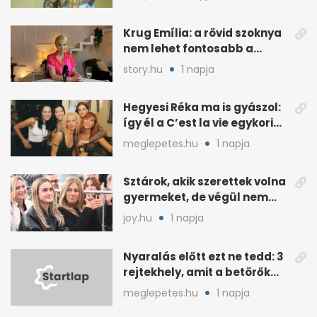
Krug Emília: a rövid szoknya
nem lehet fontosabb a
kérdéseimnél
story.hu
1 napja
Hegyesi Réka ma is gyászol:
így él a C’est la vie egykori
énekesnője
meglepetes.hu
1 napja
Sztárok, akik szerettek volna
gyermeket, de végül nem
született nekik
joy.hu
1 napja
Nyaralás előtt ezt ne tedd: 3
rejtekhely, amit a betörők
ismernek
meglepetes.hu
1 napja