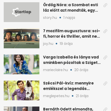
Ördög Nóra: a Szombat esti
láz előtt azt mondták, egy
hét alatt fogyjon
story.hu
1 napja
7 mozifilm augusztusra: sci-
fi, horror és thriller, amit nem
érdemes kihagyni
joy.hu
19 órája
Varga Izabella és lánya vad
sminkben pózoltak a Sziget
előtt
marieclaire.hu
20 órája
Szécsi Pál-kvíz: mennyire
emlékszel a legendás
énekes történetére?
meglepetes.hu
21 órája
Bernáth Odett elmondta,