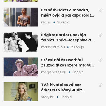
Bernáth Odett elmondta,
miért óvja a párkapcsolatát
a nyilvánosságtól
nlc.hu
21 órája
Brigitte Bardot unokája
felnőtt: Théa-Josephine a
nagymamájára hasonlít
marieclaire.hu
23 órája
Szécsi Pál és Cserháti
Zsuzsa titkos szerelme: 40
év után derült ki
meglepetes.hu
1 napja
TV2: hivatalos válasz
érkezett Vitányi Judit
további szerepéről
story.hu
1 napja