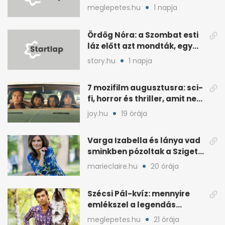
ismernek
meglepetes.hu
1 napja
Ördög Nóra: a Szombat esti
láz előtt azt mondták, egy
hét alatt fogyjon
story.hu
1 napja
7 mozifilm augusztusra: sci-
fi, horror és thriller, amit nem
érdemes kihagyni
joy.hu
19 órája
Varga Izabella és lánya vad
sminkben pózoltak a Sziget
előtt
marieclaire.hu
20 órája
Szécsi Pál-kvíz: mennyire
emlékszel a legendás
énekes történetére?
meglepetes.hu
21 órája