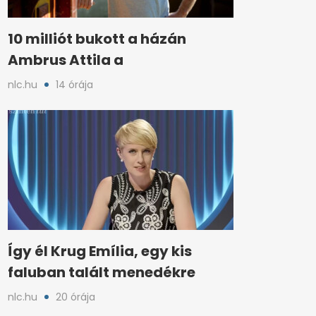
10 milliót bukott a házán
Ambrus Attila a
nlc.hu
14 órája
Így él Krug Emília, egy kis
faluban talált menedékre
nlc.hu
20 órája