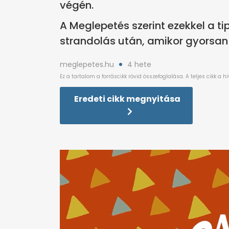
végén.
A Meglepetés szerint ezekkel a ti
strandolás után, amikor gyorsan 
meglepetes.hu
4 hete
Eredeti cikk megnyitása