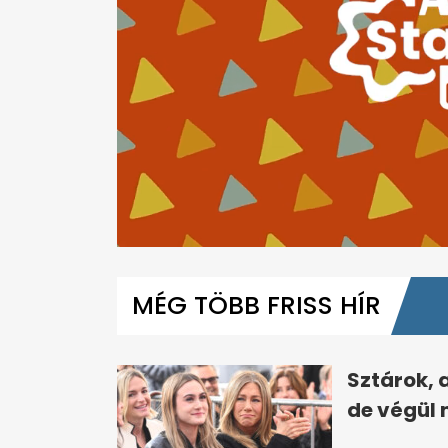
0
seconds
of
MÉG TÖBB FRISS HÍR
6
minutes,
45
seconds
Volume
0%
Sztárok, 
de végül 