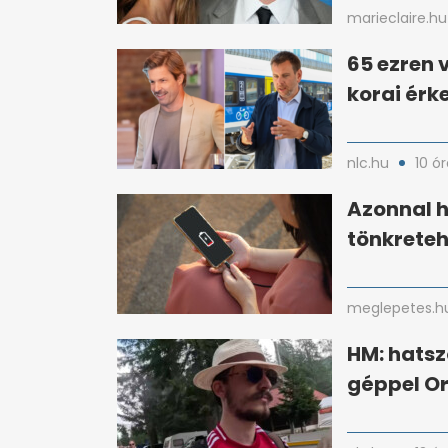
marieclaire.hu
65 ezren v
korai érk
nlc.hu
10 ór
Azonnal h
tönkreteh
meglepetes.h
HM: hatsz
géppel O