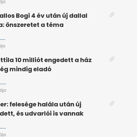
ája
llos Bogi 4 év után új dallal
za: önszeretet a téma
ája
tila 10 milliót engedett a ház
ég mindig eladó
rája
er: felesége halála után új
zdett, és udvarlói is vannak
ája