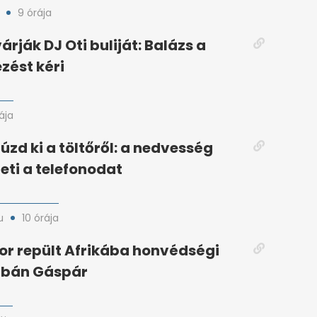
9 órája
árják DJ Oti buliját: Balázs a
ezést kéri
ája
úzd ki a töltőről: a nedvesség
eti a telefonodat
u
10 órája
or repült Afrikába honvédségi
rbán Gáspár