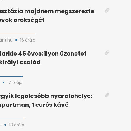
asztázia majdnem megszerezte
vok örökségét
nt.hu
16 órája
rkle 45 éves: ilyen üzenetet
királyi család
17 órája
egyik legolcsóbb nyaralóhelye:
apartman, 1 eurós kávé
u
18 órája