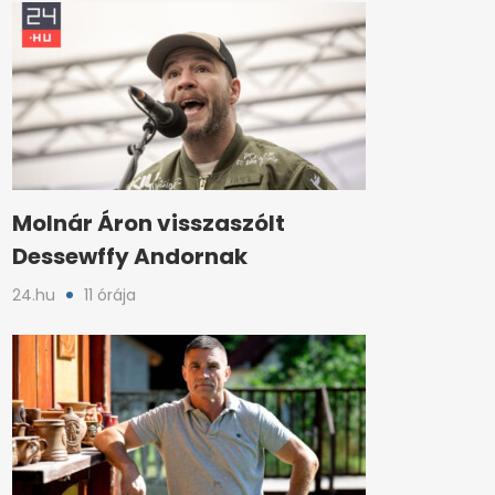
Molnár Áron visszaszólt
Dessewffy Andornak
24.hu
11 órája