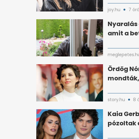
joy.hu
7 ór
Nyaralás e
amit a be
meglepetes.h
Ördög Nór
mondták, 
story.hu
8 
Kaia Gerb
pózoltak 