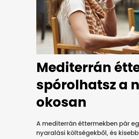
Mediterrán étt
spórolhatsz a 
okosan
A mediterrán éttermekben pár eg
nyaralási költségekből, és kisebb