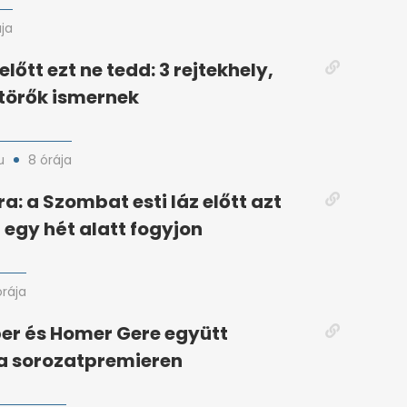
ája
lőtt ezt ne tedd: 3 rejtekhely,
törők ismernek
u
8 órája
a: a Szombat esti láz előtt azt
egy hét alatt fogyjon
órája
er és Homer Gere együtt
a sorozatpremieren