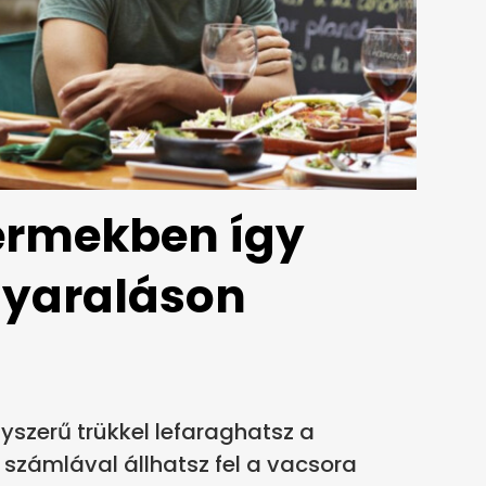
ermekben így
nyaraláson
yszerű trükkel lefaraghatsz a
 számlával állhatsz fel a vacsora