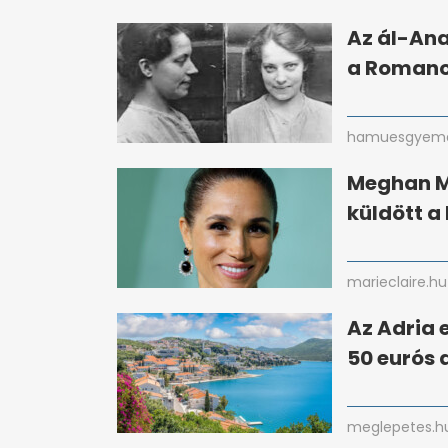
Az ál-An
a Romano
hamuesgyema
Meghan Ma
küldött a 
marieclaire.hu
Az Adria 
50 eurós 
meglepetes.h