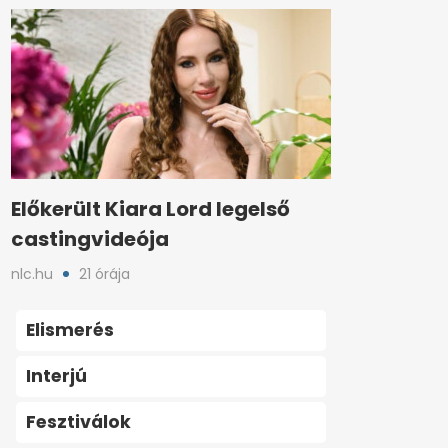
Előkerült Kiara Lord legelső
castingvideója
nlc.hu
21 órája
Elismerés
Interjú
Fesztiválok