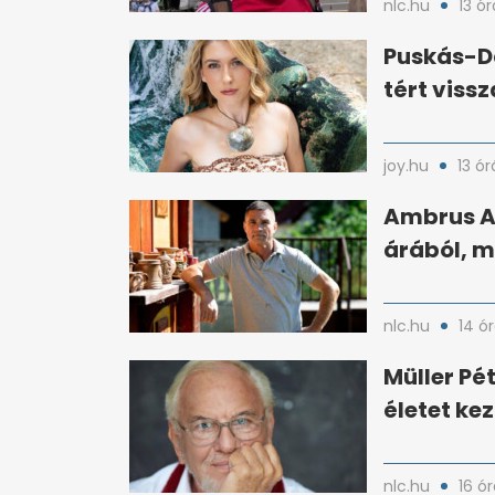
nlc.hu
13 ór
Puskás-Da
tért viss
joy.hu
13 ór
Ambrus At
árából, m
nlc.hu
14 ó
Müller Pét
életet ke
nlc.hu
16 ór