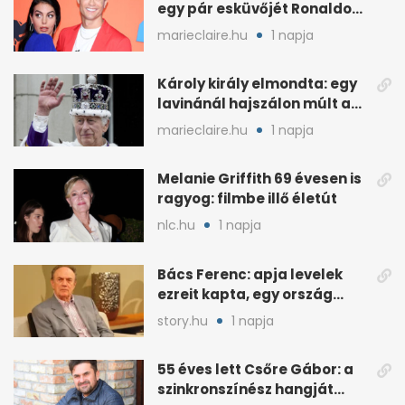
egy pár esküvőjét Ronaldo
miatt
marieclaire.hu
1 napja
Károly király elmondta: egy
lavinánál hajszálon múlt az
élete
marieclaire.hu
1 napja
Melanie Griffith 69 évesen is
ragyog: filmbe illő életút
nlc.hu
1 napja
Bács Ferenc: apja levelek
ezreit kapta, egy ország
rajongott érte
story.hu
1 napja
55 éves lett Csőre Gábor: a
szinkronszínész hangját