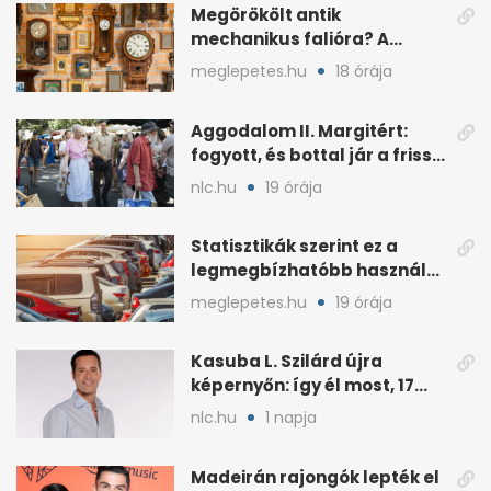
Megörökölt antik
mechanikus falióra? A
padláson is komoly érték
meglepetes.hu
18 órája
lehet
Aggodalom II. Margitért:
fogyott, és bottal jár a friss
fotókon
nlc.hu
19 órája
Statisztikák szerint ez a
legmegbízhatóbb használt
autó 20 év felett is
meglepetes.hu
19 órája
Kasuba L. Szilárd újra
képernyőn: így él most, 17
éves a lánya
nlc.hu
1 napja
Madeirán rajongók lepték el