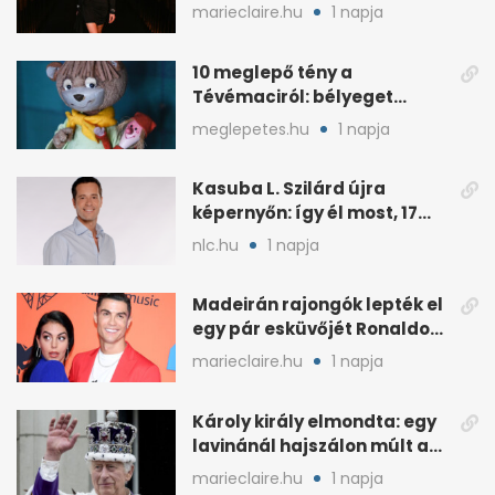
reflektorfénybe
marieclaire.hu
1 napja
10 meglepő tény a
Tévémaciról: bélyeget
kapott, és az űrben is járt
meglepetes.hu
1 napja
Kasuba L. Szilárd újra
képernyőn: így él most, 17
éves a lánya
nlc.hu
1 napja
Madeirán rajongók lepték el
egy pár esküvőjét Ronaldo
miatt
marieclaire.hu
1 napja
Károly király elmondta: egy
lavinánál hajszálon múlt az
élete
marieclaire.hu
1 napja