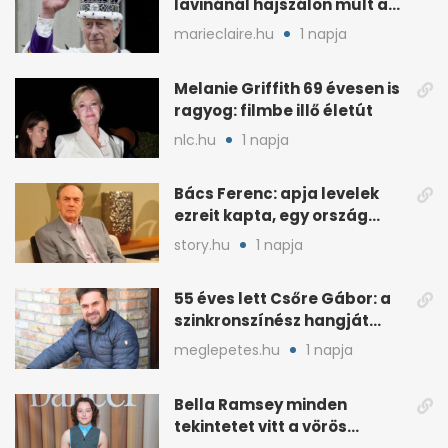
lavinánál hajszálon múlt az
élete
marieclaire.hu
1 napja
Melanie Griffith 69 évesen is
ragyog: filmbe illő életút
nlc.hu
1 napja
Bács Ferenc: apja levelek
ezreit kapta, egy ország
rajongott érte
story.hu
1 napja
55 éves lett Csőre Gábor: a
szinkronszínész hangját
mindenki ismeri
meglepetes.hu
1 napja
Bella Ramsey minden
tekintetet vitt a vörös