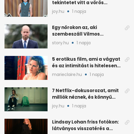
tekintetet vitt a vörös
szőnyegen, a kritikák
joy.hu
1 napja
ellenére
Egy nőrokon az, aki
szembeszáll Vilmos
herceggel, ha elszáll
story.hu
1 napja
5 erotikus film, ami a vágyat
és az intimitást is hitelesen
mutatja
marieclaire.hu
1 napja
7 Netflix-dokusorozat, amit
milliók néznek, és könnyű
rákattanni
joy.hu
1 napja
Lindsay Lohan friss fotókon:
látványos visszatérés a