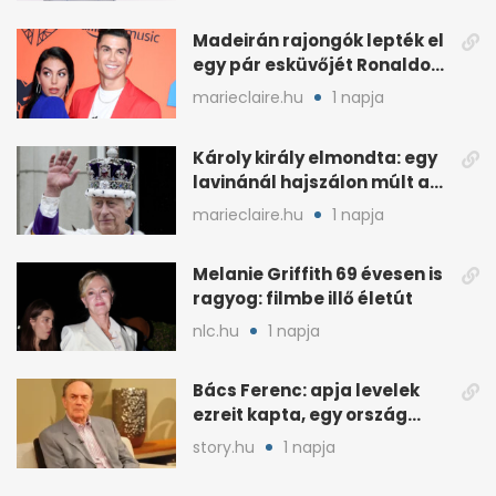
Madeirán rajongók lepték el
egy pár esküvőjét Ronaldo
miatt
marieclaire.hu
1 napja
Károly király elmondta: egy
lavinánál hajszálon múlt az
élete
marieclaire.hu
1 napja
Melanie Griffith 69 évesen is
ragyog: filmbe illő életút
nlc.hu
1 napja
Bács Ferenc: apja levelek
ezreit kapta, egy ország
rajongott érte
story.hu
1 napja