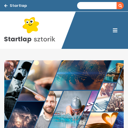
Startlap