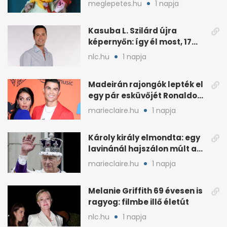
meglepetes.hu
1 napja
Kasuba L. Szilárd újra
képernyőn: így él most, 17
éves a lánya
nlc.hu
1 napja
Madeirán rajongók lepték el
egy pár esküvőjét Ronaldo
miatt
marieclaire.hu
1 napja
Károly király elmondta: egy
lavinánál hajszálon múlt az
élete
marieclaire.hu
1 napja
Melanie Griffith 69 évesen is
ragyog: filmbe illő életút
nlc.hu
1 napja