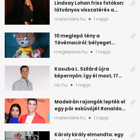
Lindsay Lohan friss fotókon:
látványos visszatérés a
reflektorfénybe
marieclaire.hu
1 napja
10 meglepő tény a
Tévémaciról: bélyeget
kapott, és az űrben is járt
meglepetes.hu
1 napja
Kasuba L. Szilárd újra
képernyőn: így él most, 17
éves a lánya
nlc.hu
1 napja
Madeirán rajongók lepték el
egy pár esküvőjét Ronaldo
miatt
marieclaire.hu
1 napja
Károly király elmondta: egy