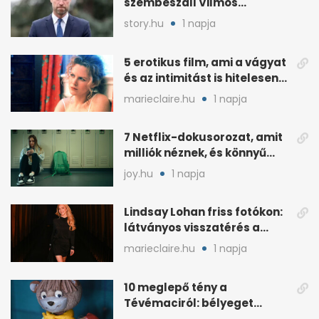
szembeszáll Vilmos
herceggel, ha elszáll
story.hu
1 napja
5 erotikus film, ami a vágyat
és az intimitást is hitelesen
mutatja
marieclaire.hu
1 napja
7 Netflix-dokusorozat, amit
milliók néznek, és könnyű
rákattanni
joy.hu
1 napja
Lindsay Lohan friss fotókon:
látványos visszatérés a
reflektorfénybe
marieclaire.hu
1 napja
10 meglepő tény a
Tévémaciról: bélyeget
kapott, és az űrben is járt