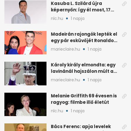
Kasuba L. Szilárd újra
képernyőn: így él most, 17
éves a lánya
nlc.hu
1 napja
Madeirán rajongók lepték el
egy pár esküvőjét Ronaldo
miatt
marieclaire.hu
1 napja
Károly király elmondta: egy
lavinánál hajszálon múlt az
élete
marieclaire.hu
1 napja
Melanie Griffith 69 évesen is
ragyog: filmbe illő életút
nlc.hu
1 napja
Bács Ferenc: apja levelek