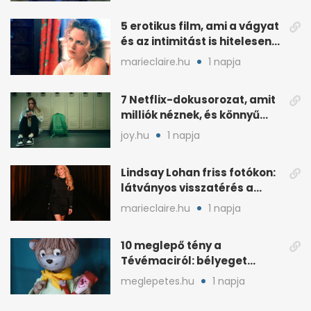
5 erotikus film, ami a vágyat
és az intimitást is hitelesen
mutatja
marieclaire.hu
1 napja
7 Netflix-dokusorozat, amit
milliók néznek, és könnyű
rákattanni
joy.hu
1 napja
Lindsay Lohan friss fotókon:
látványos visszatérés a
reflektorfénybe
marieclaire.hu
1 napja
10 meglepő tény a
Tévémaciról: bélyeget
kapott, és az űrben is járt
meglepetes.hu
1 napja