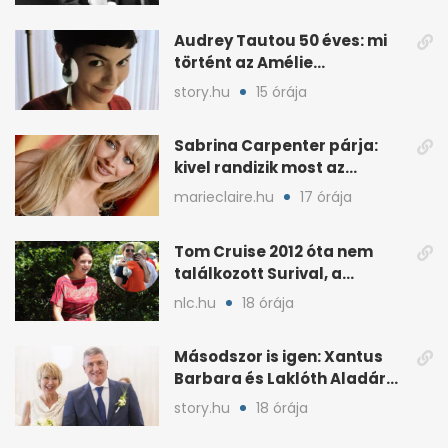
Audrey Tautou 50 éves: mi
történt az Amélie
sztárjával?
story.hu
15 órája
Sabrina Carpenter párja:
kivel randizik most az
énekesnő?
marieclaire.hu
17 órája
Tom Cruise 2012 óta nem
találkozott Surival, a
kapcsolat is megromlott
nlc.hu
18 órája
Másodszor is igen: Xantus
Barbara és Laklóth Aladár
templomi esküvője
story.hu
18 órája