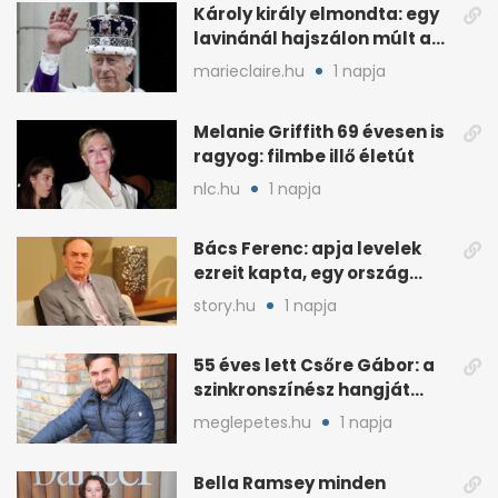
Károly király elmondta: egy
lavinánál hajszálon múlt az
élete
marieclaire.hu
1 napja
Melanie Griffith 69 évesen is
ragyog: filmbe illő életút
nlc.hu
1 napja
Bács Ferenc: apja levelek
ezreit kapta, egy ország
rajongott érte
story.hu
1 napja
55 éves lett Csőre Gábor: a
szinkronszínész hangját
mindenki ismeri
meglepetes.hu
1 napja
Bella Ramsey minden