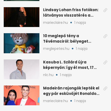
Lindsay Lohan friss fotókon:
látványos visszatérés a
reflektorfénybe
marieclaire.hu
1 napja
10 meglepő tény a
Tévémaciról: bélyeget
kapott, és az űrben is járt
meglepetes.hu
1 napja
Kasuba L. Szilárd újra
képernyőn: így él most, 17
éves a lánya
nlc.hu
1 napja
Madeirán rajongók lepték el
egy pár esküvőjét Ronaldo
miatt
marieclaire.hu
1 napja