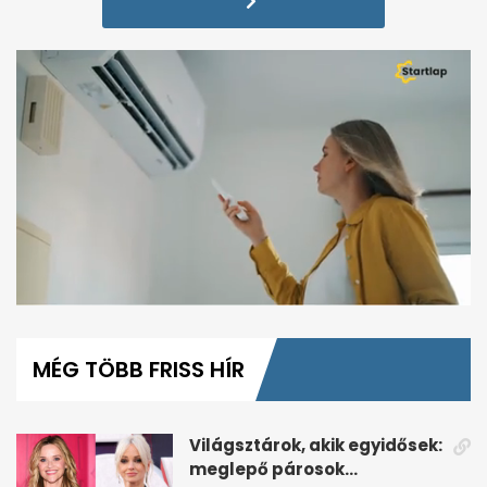
0
seconds
of
MÉG TÖBB FRISS HÍR
1
minute,
7
seconds
Világsztárok, akik egyidősek:
meglepő párosok