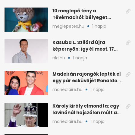
10 meglepő tény a
Tévémaciról: bélyeget
kapott, és az űrben is járt
meglepetes.hu
1 napja
Kasuba L. Szilárd újra
képernyőn: így él most, 17
éves a lánya
nlc.hu
1 napja
Madeirán rajongók lepték el
egy pár esküvőjét Ronaldo
miatt
marieclaire.hu
1 napja
Károly király elmondta: egy
lavinánál hajszálon múlt az
élete
marieclaire.hu
1 napja