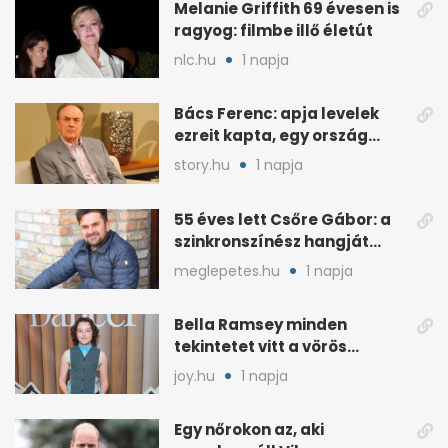
Melanie Griffith 69 évesen is
ragyog: filmbe illő életút
nlc.hu
1 napja
Bács Ferenc: apja levelek
ezreit kapta, egy ország
rajongott érte
story.hu
1 napja
55 éves lett Csőre Gábor: a
szinkronszínész hangját
mindenki ismeri
meglepetes.hu
1 napja
Bella Ramsey minden
tekintetet vitt a vörös
szőnyegen, a kritikák
joy.hu
1 napja
ellenére
Egy nőrokon az, aki