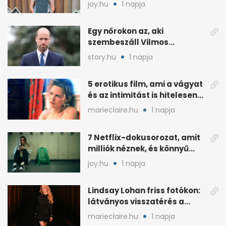
szőnyegen, a kritikák
joy.hu
1 napja
ellenére
Egy nőrokon az, aki
szembeszáll Vilmos
herceggel, ha elszáll
story.hu
1 napja
5 erotikus film, ami a vágyat
és az intimitást is hitelesen
mutatja
marieclaire.hu
1 napja
7 Netflix-dokusorozat, amit
milliók néznek, és könnyű
rákattanni
joy.hu
1 napja
Lindsay Lohan friss fotókon:
látványos visszatérés a
reflektorfénybe
marieclaire.hu
1 napja