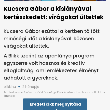
Kucsera Gábor a kislányával
kertészkedett: virágokat ültettek
Kucsera Gábor ezúttal a kertben töltött
minőségi időt a kislányával: közösen
virágokat ültettek.
A Blikk szerint az apa-lánya program
egyszerre volt hasznos és kreatív
elfoglaltság, ami emlékezetes élményt
adhatott a gyereknek.
blikk.hu
2 hónapja
Eredeti cikk megnyitása