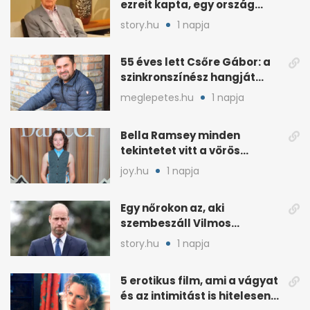
ezreit kapta, egy ország
rajongott érte
story.hu
1 napja
55 éves lett Csőre Gábor: a
szinkronszínész hangját
mindenki ismeri
meglepetes.hu
1 napja
Bella Ramsey minden
tekintetet vitt a vörös
szőnyegen, a kritikák
joy.hu
1 napja
ellenére
Egy nőrokon az, aki
szembeszáll Vilmos
herceggel, ha elszáll
story.hu
1 napja
5 erotikus film, ami a vágyat
és az intimitást is hitelesen