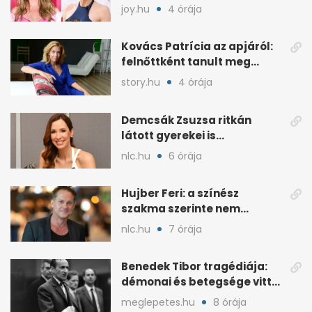
ugyanabból az évből
joy.hu
4 órája
Kovács Patrícia az apjáról:
felnőttként tanult meg
empatikus lenni
story.hu
4 órája
Demcsák Zsuzsa ritkán
látott gyerekei is
szerepelnek az új fotókon
nlc.hu
6 órája
Hujber Feri: a színész
szakma szerinte nem
bocsátja meg a régi
nlc.hu
7 órája
botrányt
Benedek Tibor tragédiája:
démonai és betegsége vitte
az öngyilkosságig
meglepetes.hu
8 órája