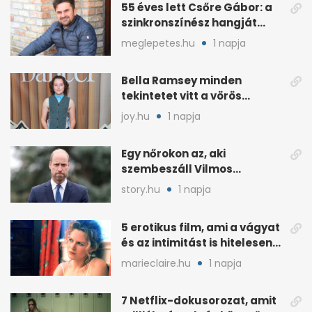
55 éves lett Csőre Gábor: a
szinkronszínész hangját
mindenki ismeri
meglepetes.hu
1 napja
Bella Ramsey minden
tekintetet vitt a vörös
szőnyegen, a kritikák
joy.hu
1 napja
ellenére
Egy nőrokon az, aki
szembeszáll Vilmos
herceggel, ha elszáll
story.hu
1 napja
5 erotikus film, ami a vágyat
és az intimitást is hitelesen
mutatja
marieclaire.hu
1 napja
7 Netflix-dokusorozat, amit