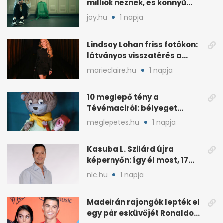
milliók néznek, és könnyű
rákattanni
joy.hu
1 napja
Lindsay Lohan friss fotókon:
látványos visszatérés a
reflektorfénybe
marieclaire.hu
1 napja
10 meglepő tény a
Tévémaciról: bélyeget
kapott, és az űrben is járt
meglepetes.hu
1 napja
Kasuba L. Szilárd újra
képernyőn: így él most, 17
éves a lánya
nlc.hu
1 napja
Madeirán rajongók lepték el
egy pár esküvőjét Ronaldo