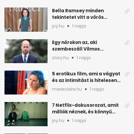
Bella Ramsey minden
tekintetet vitt a vörös
szőnyegen, a kritikák
joy.hu
1 napja
ellenére
Egy nőrokon az, aki
szembeszáll Vilmos
herceggel, ha elszáll
story.hu
1 napja
5 erotikus film, ami a vágyat
és az intimitást is hitelesen
mutatja
marieclaire.hu
1 napja
7 Netflix-dokusorozat, amit
milliók néznek, és könnyű
rákattanni
joy.hu
1 napja