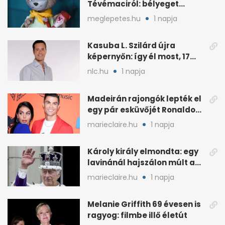
Tévémaciról: bélyeget
kapott, és az űrben is járt
meglepetes.hu
1 napja
Kasuba L. Szilárd újra
képernyőn: így él most, 17
éves a lánya
nlc.hu
1 napja
Madeirán rajongók lepték el
egy pár esküvőjét Ronaldo
miatt
marieclaire.hu
1 napja
Károly király elmondta: egy
lavinánál hajszálon múlt az
élete
marieclaire.hu
1 napja
Melanie Griffith 69 évesen is
ragyog: filmbe illő életút