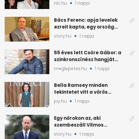
nlc.hu
1 napja
Bács Ferenc: apja levelek
ezreit kapta, egy ország
rajongott érte
story.hu
1 napja
55 éves lett Csőre Gábor: a
szinkronszínész hangját
mindenki ismeri
meglepetes.hu
1 napja
Bella Ramsey minden
tekintetet vitt a vörös
szőnyegen, a kritikák
joy.hu
1 napja
ellenére
Egy nőrokon az, aki
szembeszáll Vilmos
herceggel, ha elszáll
story.hu
1 napja