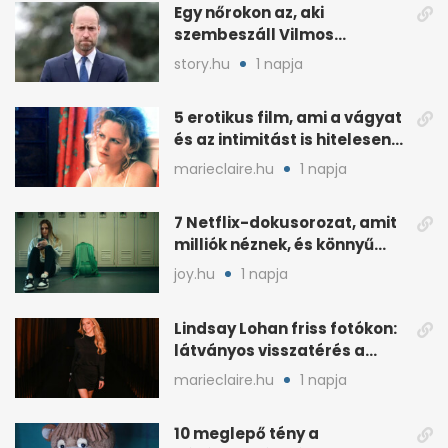
Egy nőrokon az, aki
szembeszáll Vilmos
herceggel, ha elszáll
story.hu
1 napja
5 erotikus film, ami a vágyat
és az intimitást is hitelesen
mutatja
marieclaire.hu
1 napja
7 Netflix-dokusorozat, amit
milliók néznek, és könnyű
rákattanni
joy.hu
1 napja
Lindsay Lohan friss fotókon:
látványos visszatérés a
reflektorfénybe
marieclaire.hu
1 napja
10 meglepő tény a