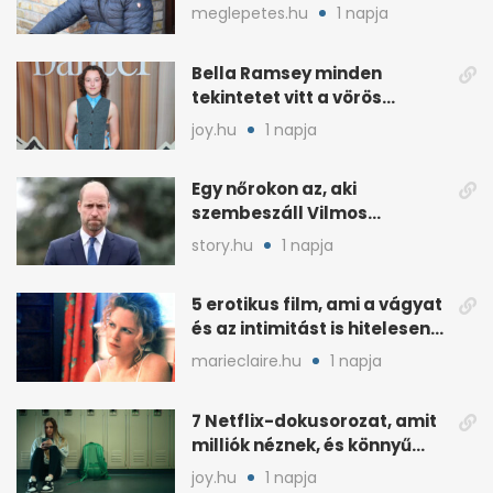
mindenki ismeri
meglepetes.hu
1 napja
Bella Ramsey minden
tekintetet vitt a vörös
szőnyegen, a kritikák
joy.hu
1 napja
ellenére
Egy nőrokon az, aki
szembeszáll Vilmos
herceggel, ha elszáll
story.hu
1 napja
5 erotikus film, ami a vágyat
és az intimitást is hitelesen
mutatja
marieclaire.hu
1 napja
7 Netflix-dokusorozat, amit
milliók néznek, és könnyű
rákattanni
joy.hu
1 napja