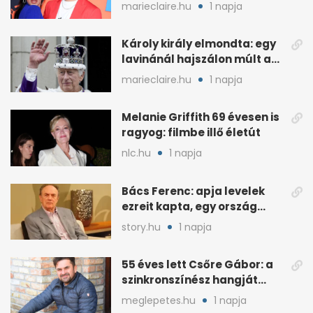
miatt
marieclaire.hu
1 napja
Károly király elmondta: egy
lavinánál hajszálon múlt az
élete
marieclaire.hu
1 napja
Melanie Griffith 69 évesen is
ragyog: filmbe illő életút
nlc.hu
1 napja
Bács Ferenc: apja levelek
ezreit kapta, egy ország
rajongott érte
story.hu
1 napja
55 éves lett Csőre Gábor: a
szinkronszínész hangját
mindenki ismeri
meglepetes.hu
1 napja