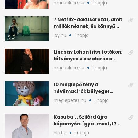
mutatja
marieclaire.hu
1 napja
7 Netflix-dokusorozat, amit
milliók néznek, és könnyű
rákattanni
joy.hu
1 napja
Lindsay Lohan friss fotókon:
látványos visszatérés a
reflektorfénybe
marieclaire.hu
1 napja
10 meglepő tény a
Tévémaciról: bélyeget
kapott, és az űrben is járt
meglepetes.hu
1 napja
Kasuba L. Szilárd újra
képernyőn: így él most, 17
éves a lánya
nlc.hu
1 napja