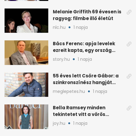
Melanie Griffith 69 évesen is
ragyog: filmbe illő életút
nlc.hu
1 napja
Bács Ferenc: apja levelek
ezreit kapta, egy ország
rajongott érte
story.hu
1 napja
55 éves lett Csőre Gábor: a
szinkronszínész hangját
mindenki ismeri
meglepetes.hu
1 napja
Bella Ramsey minden
tekintetet vitt a vörös
szőnyegen, a kritikák
joy.hu
1 napja
ellenére