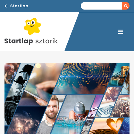
Startlap