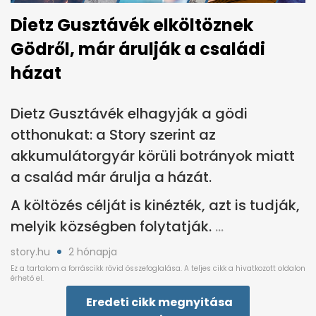
Dietz Gusztávék elköltöznek
Gödről, már árulják a családi
házat
Dietz Gusztávék elhagyják a gödi
otthonukat: a Story szerint az
akkumulátorgyár körüli botrányok miatt
a család már árulja a házát.
A költözés célját is kinézték, azt is tudják,
melyik községben folytatják.
story.hu
2 hónapja
Eredeti cikk megnyitása