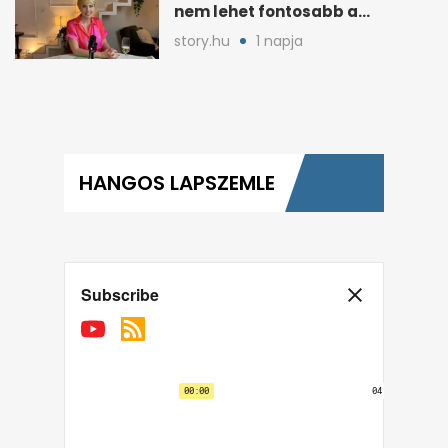
nem lehet fontosabb a
kérdéseimnél
story.hu
1 napja
HANGOS LAPSZEMLE