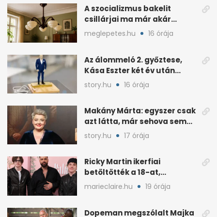
A szocializmus bakelit
csillárjai ma már akár
százezreket is érhetnek
meglepetes.hu
16 órája
Az álommeló 2. győztese,
Kása Eszter két év után
felmondott Balogh
story.hu
16 órája
Leventénél
Makány Márta: egyszer csak
azt látta, már sehova sem
hívják
story.hu
17 órája
Ricky Martin ikerfiai
betöltötték a 18-at,
megható üzenet jött tőle
marieclaire.hu
19 órája
Dopeman megszólalt Majka