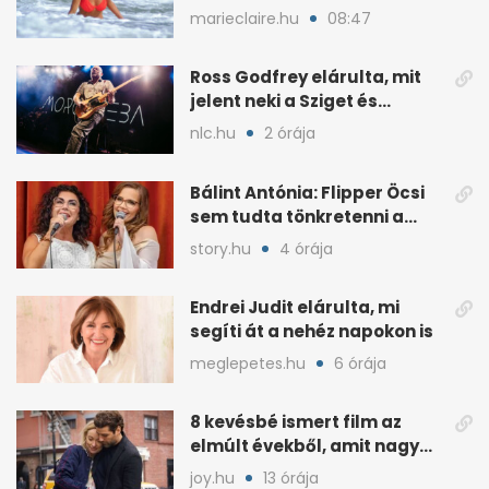
narancssárgában tündökölt
marieclaire.hu
08:47
Ross Godfrey elárulta, mit
jelent neki a Sziget és
Budapest
nlc.hu
2 órája
Bálint Antónia: Flipper Öcsi
sem tudta tönkretenni a
barátságunkat
story.hu
4 órája
Endrei Judit elárulta, mi
segíti át a nehéz napokon is
meglepetes.hu
6 órája
8 kevésbé ismert film az
elmúlt évekből, amit nagy
eséllyel imádni fogsz
joy.hu
13 órája