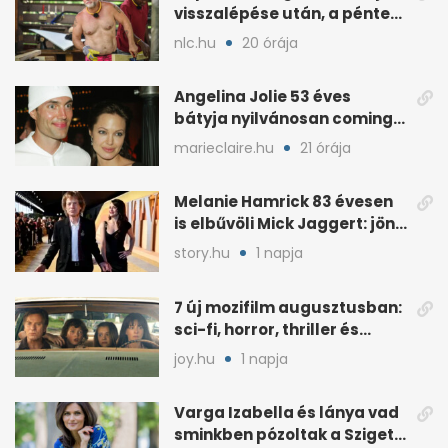
visszalépése után, a pénteki
koncert marad
nlc.hu
20 órája
Angelina Jolie 53 éves
bátyja nyilvánosan coming
outolt, volt felesége
marieclaire.hu
21 órája
mellette ült
Melanie Hamrick 83 évesen
is elbűvöli Mick Jaggert: jön
az esküvő?
story.hu
1 napja
7 új mozifilm augusztusban:
sci-fi, horror, thriller és
könnyedebb címek
joy.hu
1 napja
Varga Izabella és lánya vad
sminkben pózoltak a Sziget