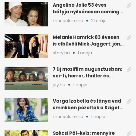
Angelina Jolie 53 éves
bátyja nyilvánosan coming
outolt, volt felesége
marieclaire.hu
21 órája
mellette ült
Melanie Hamrick 83 évesen
is elbűvöli Mick Jaggert: jön
az esküvő?
story.hu
1 napja
7 új mozifilm augusztusban:
sci-fi, horror, thriller és
könnyedebb címek
joy.hu
1 napja
Varga Izabella és lánya vad
sminkben pózoltak a Sziget
előtt
marieclaire.hu
1 napja
Szécsi Pál-kvíz: mennyire