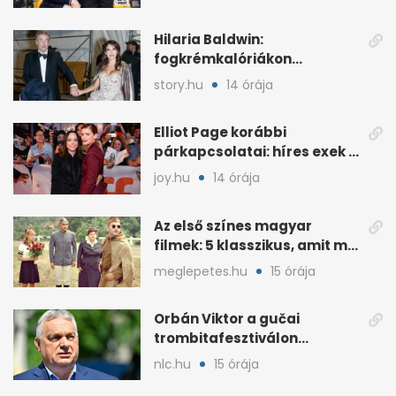
Hilaria Baldwin:
fogkrémkalóriákon
aggódott, evészavaráról
story.hu
14 órája
vallott
Elliot Page korábbi
párkapcsolatai: híres exek a
színész életében
joy.hu
14 órája
Az első színes magyar
filmek: 5 klasszikus, amit ma
is jó újranézni
meglepetes.hu
15 órája
Orbán Viktor a gučai
trombitafesztiválon
sörözött a Hotel Nordiknál
nlc.hu
15 órája