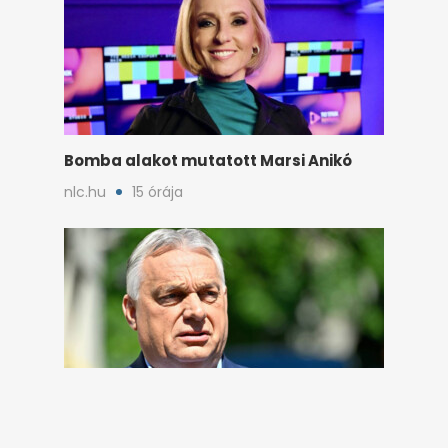
Bomba alakot mutatott Marsi Anikó
nlc.hu
15 órája
Orbán Viktor Szerbiában került elő:
sörözött