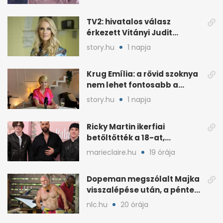
TV2: hivatalos válasz
érkezett Vitányi Judit
további szerepéről
story.hu
1 napja
Krug Emília: a rövid szoknya
nem lehet fontosabb a
kérdéseimnél
story.hu
1 napja
Ricky Martin ikerfiai
betöltötték a 18-at,
megható üzenet jött tőle
marieclaire.hu
19 órája
Dopeman megszólalt Majka
visszalépése után, a pénteki
koncert marad
nlc.hu
20 órája