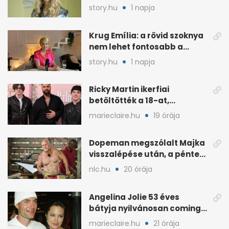
további szerepéről
story.hu
1 napja
Krug Emília: a rövid szoknya
nem lehet fontosabb a
kérdéseimnél
story.hu
1 napja
Ricky Martin ikerfiai
betöltötték a 18-at,
megható üzenet jött tőle
marieclaire.hu
19 órája
Dopeman megszólalt Majka
visszalépése után, a pénteki
koncert marad
nlc.hu
20 órája
Angelina Jolie 53 éves
bátyja nyilvánosan coming
outolt, volt felesége
marieclaire.hu
21 órája