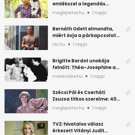
emlékszel a legendás
énekes történetére?
meglepetes.hu
1 napja
Bernáth Odett elmondta,
miért óvja a párkapcsolatát
a nyilvánosságtól
nlc.hu
1 napja
Brigitte Bardot unokája
felnőtt: Théa-Josephine a
nagymamájára hasonlít
marieclaire.hu
1 napja
Szécsi Pál és Cserháti
Zsuzsa titkos szerelme: 40
év után derült ki
meglepetes.hu
1 napja
TV2: hivatalos válasz
érkezett Vitányi Judit