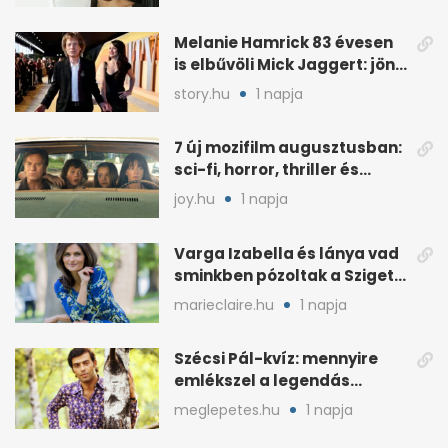
mellette ült
Melanie Hamrick 83 évesen
is elbűvöli Mick Jaggert: jön
az esküvő?
story.hu
1 napja
7 új mozifilm augusztusban:
sci-fi, horror, thriller és
könnyedebb címek
joy.hu
1 napja
Varga Izabella és lánya vad
sminkben pózoltak a Sziget
előtt
marieclaire.hu
1 napja
Szécsi Pál-kvíz: mennyire
emlékszel a legendás
énekes történetére?
meglepetes.hu
1 napja