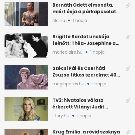
Bernáth Odett elmondta,
miért óvja a párkapcsolatát
a nyilvánosságtól
nlc.hu
1 napja
Brigitte Bardot unokája
felnőtt: Théa-Josephine a
nagymamájára hasonlít
marieclaire.hu
1 napja
Szécsi Pál és Cserháti
Zsuzsa titkos szerelme: 40
év után derült ki
meglepetes.hu
1 napja
TV2: hivatalos válasz
érkezett Vitányi Judit
további szerepéről
story.hu
1 napja
Krug Emília: a rövid szoknya