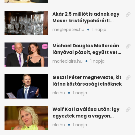
Akár 2,5 milliót is adnak egy
Moser kristálypohárért:
otthon is lapulhat
meglepetes.hu
1 napja
Michael Douglas Mallorcán
lányával pózolt, együtt vette
át az elismerést
marieclaire.hu
1 napja
Geszti Péter megnevezte, kit
látna köztársasági elnöknek
nlc.hu
1 napja
Wolf Kati a válása után: így
egyeztek meg a vagyon
megosztásáról
nlc.hu
1 napja