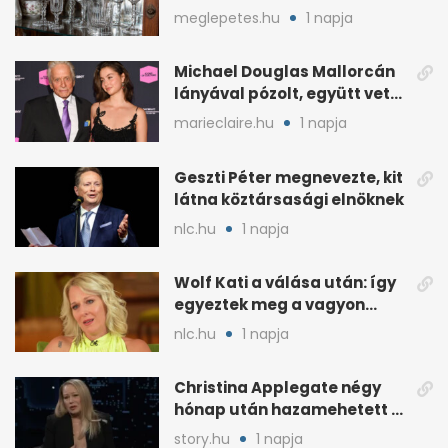
otthon is lapulhat
meglepetes.hu
1 napja
Michael Douglas Mallorcán
lányával pózolt, együtt vette
át az elismerést
marieclaire.hu
1 napja
Geszti Péter megnevezte, kit
látna köztársasági elnöknek
nlc.hu
1 napja
Wolf Kati a válása után: így
egyeztek meg a vagyon
megosztásáról
nlc.hu
1 napja
Christina Applegate négy
hónap után hazamehetett a
kórházból, de hallgatnak az
story.hu
1 napja