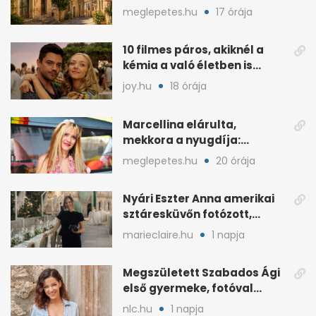
de vannak feltételek
meglepetes.hu
17 órája
10 filmes páros, akiknél a
kémia a való életben is
féltékenységet szült
joy.hu
18 órája
Marcellina elárulta,
mekkora a nyugdíja:
„Ötvenezer forint”
meglepetes.hu
20 órája
Nyári Eszter Anna amerikai
sztáresküvőn fotózott,
kisbabája után pár
marieclaire.hu
1 napja
hónappal
Megszületett Szabados Ági
első gyermeke, fotóval
jelentette be
nlc.hu
1 napja