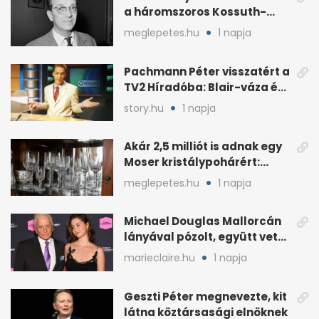
a háromszoros Kossuth-
díjas rendező
meglepetes.hu
1 napja
Pachmann Péter visszatért a
TV2 Híradóba: Blair-váza és
császári kézfogás
story.hu
1 napja
Akár 2,5 milliót is adnak egy
Moser kristálypohárért:
otthon is lapulhat
meglepetes.hu
1 napja
Michael Douglas Mallorcán
lányával pózolt, együtt vette
át az elismerést
marieclaire.hu
1 napja
Geszti Péter megnevezte, kit
látna köztársasági elnöknek