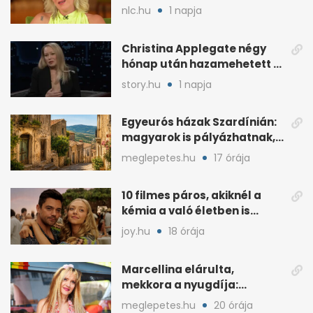
megosztásáról
nlc.hu
1 napja
Christina Applegate négy
hónap után hazamehetett a
kórházból, de hallgatnak az
story.hu
1 napja
okokról
Egyeurós házak Szardínián:
magyarok is pályázhatnak,
de vannak feltételek
meglepetes.hu
17 órája
10 filmes páros, akiknél a
kémia a való életben is
féltékenységet szült
joy.hu
18 órája
Marcellina elárulta,
mekkora a nyugdíja:
„Ötvenezer forint”
meglepetes.hu
20 órája