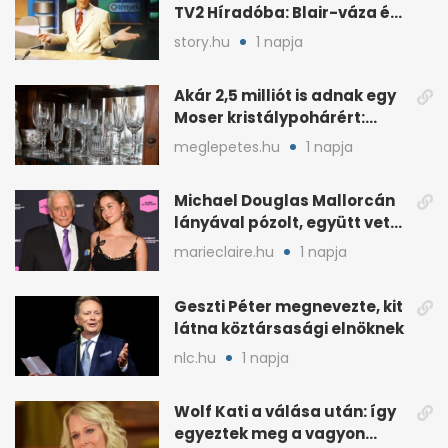
TV2 Híradóba: Blair-váza és
császári kézfogás
story.hu
1 napja
Akár 2,5 milliót is adnak egy
Moser kristálypohárért:
otthon is lapulhat
meglepetes.hu
1 napja
Michael Douglas Mallorcán
lányával pózolt, együtt vette
át az elismerést
marieclaire.hu
1 napja
Geszti Péter megnevezte, kit
látna köztársasági elnöknek
nlc.hu
1 napja
Wolf Kati a válása után: így
egyeztek meg a vagyon