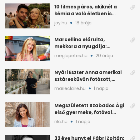
10 filmes páros, akiknél a
kémia a való életben is
féltékenységet szült
joy.hu
18 órája
Marcellina elárulta,
mekkora a nyugdíja:
„Ötvenezer forint”
meglepetes.hu
20 órája
Nyári Eszter Anna amerikai
sztáresküvőn fotózott,
kisbabája után pár
marieclaire.hu
1 napja
hónappal
Megszületett Szabados Ági
első gyermeke, fotóval
jelentette be
nlc.hu
1 napja
32 éve hunyt el Fábri Zoltán: