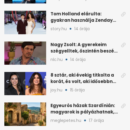
Tom Holland elárulta:
gyakran használja Zendaya
drága arckrémeit
story.hu
14 órája
Nagy Zsolt: A gyerekeim
szégyelltek, őszintén beszélt
a múltról
nlc.hu
14 órája
8 sztár, aki évekig titkolta a
korát, és volt, aki idősebbnek
mondta
joy.hu
15 órája
Egyeurós házak Szardínián:
magyarok is pályázhatnak,
de vannak feltételek
meglepetes.hu
17 órája