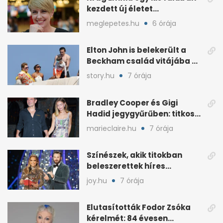
kezdett új életet
szakemberrel
meglepetes.hu
6 órája
Elton John is belekerült a
Beckham család vitájába a
francia Riviérán
story.hu
7 órája
Bradley Cooper és Gigi
Hadid jegygyűrűben: titkos
esküvő jöhet szóba
marieclaire.hu
7 órája
Színészek, akik titokban
beleszerettek híres
kollégájukba
joy.hu
7 órája
Elutasították Fodor Zsóka
kérelmét: 84 évesen