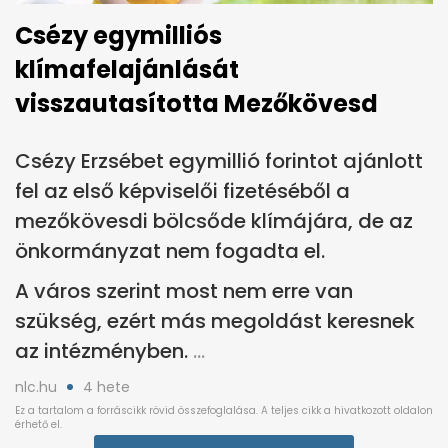
Csézy egymilliós
klímafelajánlását
visszautasította Mezőkövesd
Csézy Erzsébet egymillió forintot ajánlott
fel az első képviselői fizetéséből a
mezőkövesdi bölcsőde klímájára, de az
önkormányzat nem fogadta el.
A város szerint most nem erre van
szükség, ezért más megoldást keresnek
az intézményben.
nlc.hu
4 hete