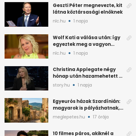
Geszti Péter megnevezte, kit
látna köztársasági elnöknek
nlc.hu
1 napja
Wolf Kati a válása után: így
egyeztek meg a vagyon
megosztásáról
nlc.hu
1 napja
Christina Applegate négy
hónap után hazamehetett a
kórházból, de hallgatnak az
story.hu
1 napja
okokról
Egyeurós házak Szardínián:
magyarok is pályázhatnak,
de vannak feltételek
meglepetes.hu
17 órája
10 filmes páros, akiknél a