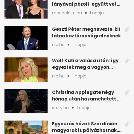
lányával pózolt, együtt vette
át az elismerést
marieclaire.hu
1 napja
Geszti Péter megnevezte, kit
látna köztársasági elnöknek
nlc.hu
1 napja
Wolf Kati a válása után: így
egyeztek meg a vagyon
megosztásáról
nlc.hu
1 napja
Christina Applegate négy
hónap után hazamehetett a
kórházból, de hallgatnak az
story.hu
1 napja
okokról
Egyeurós házak Szardínián:
magyarok is pályázhatnak,