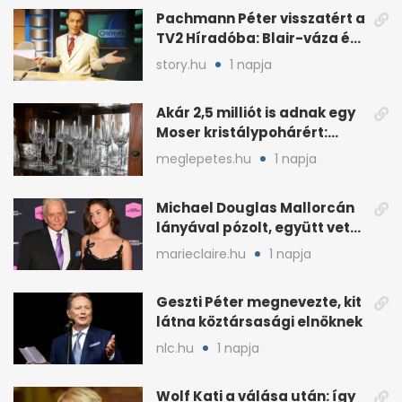
Pachmann Péter visszatért a
TV2 Híradóba: Blair-váza és
császári kézfogás
story.hu
1 napja
Akár 2,5 milliót is adnak egy
Moser kristálypohárért:
otthon is lapulhat
meglepetes.hu
1 napja
Michael Douglas Mallorcán
lányával pózolt, együtt vette
át az elismerést
marieclaire.hu
1 napja
Geszti Péter megnevezte, kit
látna köztársasági elnöknek
nlc.hu
1 napja
Wolf Kati a válása után: így