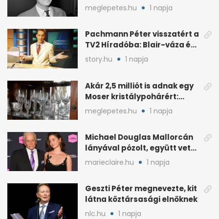
díjas rendező
meglepetes.hu
1 napja
Pachmann Péter visszatért a
TV2 Híradóba: Blair-váza és
császári kézfogás
story.hu
1 napja
Akár 2,5 milliót is adnak egy
Moser kristálypohárért:
otthon is lapulhat
meglepetes.hu
1 napja
Michael Douglas Mallorcán
lányával pózolt, együtt vette
át az elismerést
marieclaire.hu
1 napja
Geszti Péter megnevezte, kit
látna köztársasági elnöknek
nlc.hu
1 napja