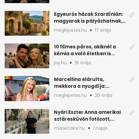
okokról
Egyeurós házak Szardínián:
magyarok is pályázhatnak,
de vannak feltételek
meglepetes.hu
17 órája
10 filmes páros, akiknél a
kémia a való életben is
féltékenységet szült
joy.hu
18 órája
Marcellina elárulta,
mekkora a nyugdíja:
„Ötvenezer forint”
meglepetes.hu
20 órája
Nyári Eszter Anna amerikai
sztáresküvőn fotózott,
kisbabája után pár
marieclaire.hu
1 napja
hónappal