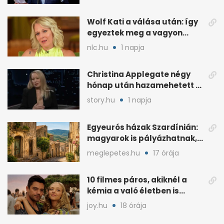
Wolf Kati a válása után: így
egyeztek meg a vagyon
megosztásáról
nlc.hu
1 napja
Christina Applegate négy
hónap után hazamehetett a
kórházból, de hallgatnak az
story.hu
1 napja
okokról
Egyeurós házak Szardínián:
magyarok is pályázhatnak,
de vannak feltételek
meglepetes.hu
17 órája
10 filmes páros, akiknél a
kémia a való életben is
féltékenységet szült
joy.hu
18 órája