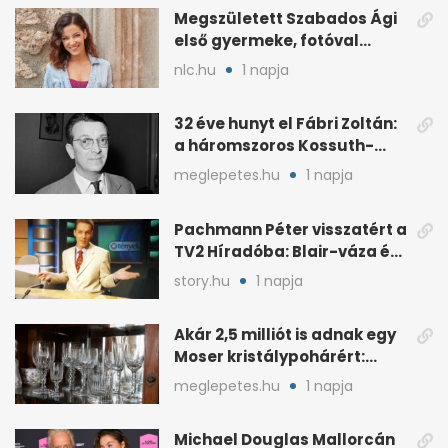
Megszületett Szabados Ági
első gyermeke, fotóval
jelentette be
nlc.hu
1 napja
32 éve hunyt el Fábri Zoltán:
a háromszoros Kossuth-
díjas rendező
meglepetes.hu
1 napja
Pachmann Péter visszatért a
TV2 Híradóba: Blair-váza és
császári kézfogás
story.hu
1 napja
Akár 2,5 milliót is adnak egy
Moser kristálypohárért:
otthon is lapulhat
meglepetes.hu
1 napja
Michael Douglas Mallorcán