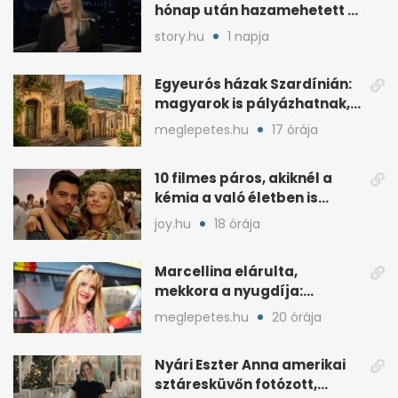
hónap után hazamehetett a
kórházból, de hallgatnak az
story.hu
1 napja
okokról
Egyeurós házak Szardínián:
magyarok is pályázhatnak,
de vannak feltételek
meglepetes.hu
17 órája
10 filmes páros, akiknél a
kémia a való életben is
féltékenységet szült
joy.hu
18 órája
Marcellina elárulta,
mekkora a nyugdíja:
„Ötvenezer forint”
meglepetes.hu
20 órája
Nyári Eszter Anna amerikai
sztáresküvőn fotózott,