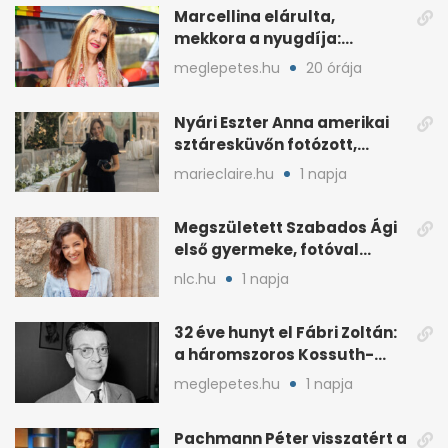
Marcellina elárulta,
mekkora a nyugdíja:
„Ötvenezer forint”
meglepetes.hu
20 órája
Nyári Eszter Anna amerikai
sztáresküvőn fotózott,
kisbabája után pár
marieclaire.hu
1 napja
hónappal
Megszületett Szabados Ági
első gyermeke, fotóval
jelentette be
nlc.hu
1 napja
32 éve hunyt el Fábri Zoltán:
a háromszoros Kossuth-
díjas rendező
meglepetes.hu
1 napja
Pachmann Péter visszatért a