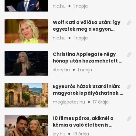
nlc.hu
1 napja
Wolf Kati a válása után: így
egyeztek meg a vagyon
megosztásáról
nlc.hu
1 napja
Christina Applegate négy
hónap után hazamehetett a
kórházból, de hallgatnak az
story.hu
1 napja
okokról
Egyeurós házak Szardínián:
magyarok is pályázhatnak,
de vannak feltételek
meglepetes.hu
17 órája
10 filmes páros, akiknél a
kémia a való életben is
féltékenységet szült
joy.hu
18 órája