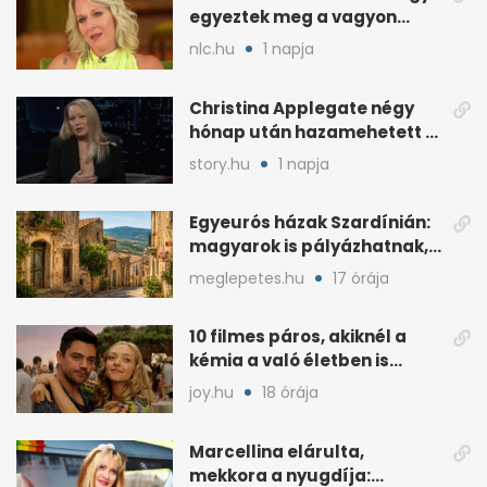
egyeztek meg a vagyon
megosztásáról
nlc.hu
1 napja
Christina Applegate négy
hónap után hazamehetett a
kórházból, de hallgatnak az
story.hu
1 napja
okokról
Egyeurós házak Szardínián:
magyarok is pályázhatnak,
de vannak feltételek
meglepetes.hu
17 órája
10 filmes páros, akiknél a
kémia a való életben is
féltékenységet szült
joy.hu
18 órája
Marcellina elárulta,
mekkora a nyugdíja: