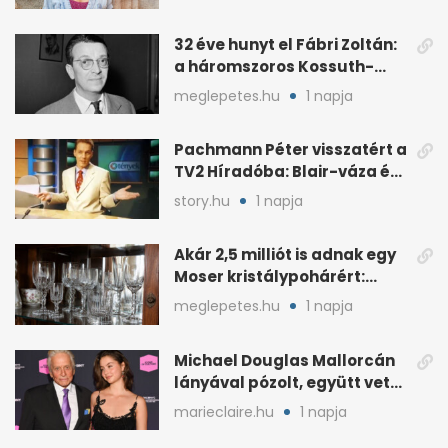
32 éve hunyt el Fábri Zoltán:
a háromszoros Kossuth-
díjas rendező
meglepetes.hu
1 napja
Pachmann Péter visszatért a
TV2 Híradóba: Blair-váza és
császári kézfogás
story.hu
1 napja
Akár 2,5 milliót is adnak egy
Moser kristálypohárért:
otthon is lapulhat
meglepetes.hu
1 napja
Michael Douglas Mallorcán
lányával pózolt, együtt vette
át az elismerést
marieclaire.hu
1 napja