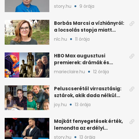
költöznie kell
story.hu
9 órája
Borbás Marcsi a vízhiányról:
a locsolás stopja miatt
támadják
nlc.hu
11 órája
HBO Max augusztusi
premierek: drámák és
családi filmek egy helyen
marieclaire.hu
12 órája
Peluscserétől virrasztásig:
sztárok, akik dada nélkül
nevelnek
joy.hu
13 órája
Majkát fenyegetések érték,
lemondta az erdélyi
koncertjét
story.hu
13 órája