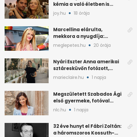
kémia a való életben is
féltékenységet szült
joy.hu
18 órája
Marcellina elárulta,
mekkora a nyugdíja:
„Ötvenezer forint”
meglepetes.hu
20 órája
Nyári Eszter Anna amerikai
sztáresküvőn fotózott,
kisbabája után pár
marieclaire.hu
1 napja
hónappal
Megszületett Szabados Ági
első gyermeke, fotóval
jelentette be
nlc.hu
1 napja
32 éve hunyt el Fábri Zoltán:
a háromszoros Kossuth-