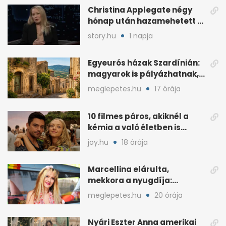
Christina Applegate négy
hónap után hazamehetett a
kórházból, de hallgatnak az
story.hu
1 napja
okokról
Egyeurós házak Szardínián:
magyarok is pályázhatnak,
de vannak feltételek
meglepetes.hu
17 órája
10 filmes páros, akiknél a
kémia a való életben is
féltékenységet szült
joy.hu
18 órája
Marcellina elárulta,
mekkora a nyugdíja:
„Ötvenezer forint”
meglepetes.hu
20 órája
Nyári Eszter Anna amerikai