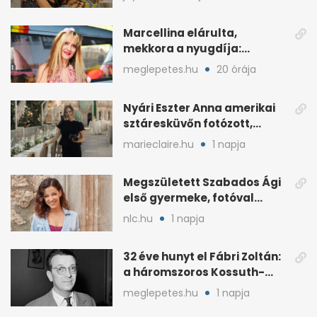
Marcellina elárulta,
mekkora a nyugdíja:
„Ötvenezer forint”
meglepetes.hu
20 órája
Nyári Eszter Anna amerikai
sztáresküvőn fotózott,
kisbabája után pár
marieclaire.hu
1 napja
hónappal
Megszületett Szabados Ági
első gyermeke, fotóval
jelentette be
nlc.hu
1 napja
32 éve hunyt el Fábri Zoltán:
a háromszoros Kossuth-
díjas rendező
meglepetes.hu
1 napja