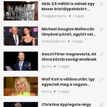
Akár 2,5 milliót is adnak egy
Moser kristálypohárért:
otthon is lapulhat
meglepetes.hu
1 napja
Michael Douglas Mallorcán
lányával pózolt, együtt vette
át az elismerést
marieclaire.hu
1 napja
Geszti Péter megnevezte, kit
látna köztársasági elnöknek
nlc.hu
1 napja
Wolf Kati a válása után: így
egyeztek meg a vagyon
megosztásáról
nlc.hu
1 napja
Christina Applegate négy