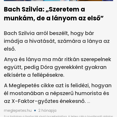
Bach Szilvia: „Szeretem a
munkám, de a lányom az első”
Bach Szilvia arról beszélt, hogy bár
imádja a hivatását, számára a lánya az
első.
Anya és lánya ma már ritkán szerepelnek
együtt, pedig Dóra gyerekként gyakran
elkísérte a fellépésekre.
A Meglepetés cikke azt is felidézi, hogyan
él mostanában a népszerű humorista és
az X-Faktor-győztes énekesnő.
meglepetes.hu
2 hónapja