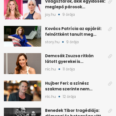
Világsztárok, akik egyidősek:
meglepő párosok
ugyanabból az évből
joy.hu
9 órája
Kovács Patrícia az apjáról:
felnőttként tanult meg
empatikus lenni
story.hu
9 órája
Demcsák Zsuzsa ritkán
látott gyerekei is
szerepelnek az új fotókon
nlc.hu
11 órája
Hujber Feri: a színész
szakma szerinte nem
bocsátja meg a régi
nlc.hu
12 órája
botrányt
Benedek Tibor tragédiája: