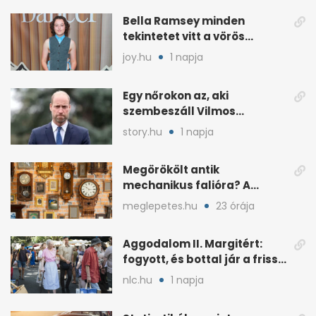
Bella Ramsey minden
tekintetet vitt a vörös
szőnyegen, a kritikák
joy.hu
1 napja
ellenére
Egy nőrokon az, aki
szembeszáll Vilmos
herceggel, ha elszáll
story.hu
1 napja
Megörökölt antik
mechanikus falióra? A
padláson is komoly érték
meglepetes.hu
23 órája
lehet
Aggodalom II. Margitért:
fogyott, és bottal jár a friss
fotókon
nlc.hu
1 napja