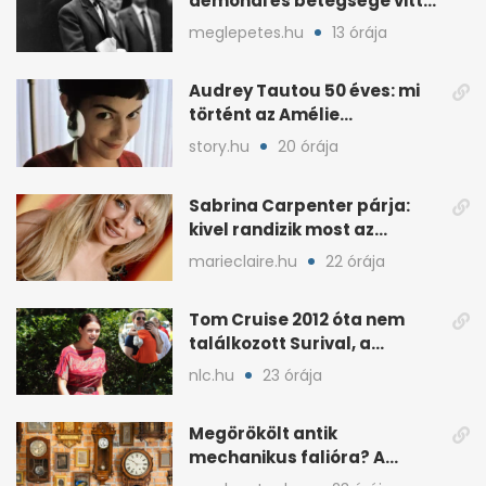
démonai és betegsége vitte
az öngyilkosságig
meglepetes.hu
13 órája
Audrey Tautou 50 éves: mi
történt az Amélie
sztárjával?
story.hu
20 órája
Sabrina Carpenter párja:
kivel randizik most az
énekesnő?
marieclaire.hu
22 órája
Tom Cruise 2012 óta nem
találkozott Surival, a
kapcsolat is megromlott
nlc.hu
23 órája
Megörökölt antik
mechanikus falióra? A
padláson is komoly érték