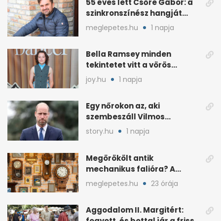
55 éves lett Csőre Gábor: a
szinkronszínész hangját
mindenki ismeri
meglepetes.hu
1 napja
Bella Ramsey minden
tekintetet vitt a vörös
szőnyegen, a kritikák
joy.hu
1 napja
ellenére
Egy nőrokon az, aki
szembeszáll Vilmos
herceggel, ha elszáll
story.hu
1 napja
Megörökölt antik
mechanikus falióra? A
padláson is komoly érték
meglepetes.hu
23 órája
lehet
Aggodalom II. Margitért:
fogyott, és bottal jár a friss