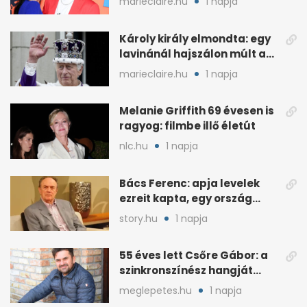
marieclaire.hu
1 napja
Károly király elmondta: egy
lavinánál hajszálon múlt az
élete
marieclaire.hu
1 napja
Melanie Griffith 69 évesen is
ragyog: filmbe illő életút
nlc.hu
1 napja
Bács Ferenc: apja levelek
ezreit kapta, egy ország
rajongott érte
story.hu
1 napja
55 éves lett Csőre Gábor: a
szinkronszínész hangját
mindenki ismeri
meglepetes.hu
1 napja