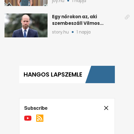
joy.hu
1 napja
ellenére
Egy nőrokon az, aki
szembeszáll Vilmos
herceggel, ha elszáll
story.hu
1 napja
HANGOS LAPSZEMLE