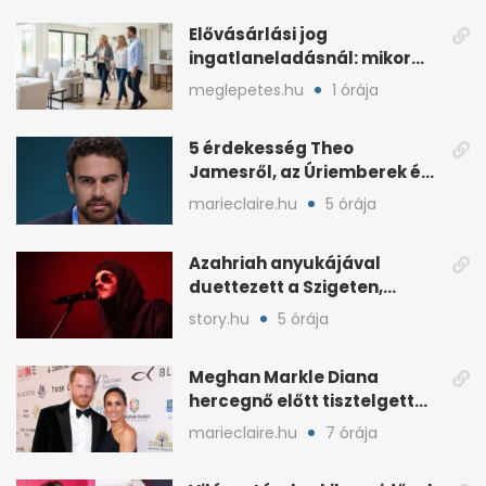
seconds
Elővásárlási jog
ingatlaneladásnál: mikor
lép életbe valójában?
meglepetes.hu
1 órája
5 érdekesség Theo
Jamesről, az Úriemberek és
A Fehér Lótusz sztárjáról
marieclaire.hu
5 órája
Azahriah anyukájával
duettezett a Szigeten,
sokakat meghatott
story.hu
5 órája
Meghan Markle Diana
hercegnő előtt tisztelgett
egy kanadai gálán
marieclaire.hu
7 órája