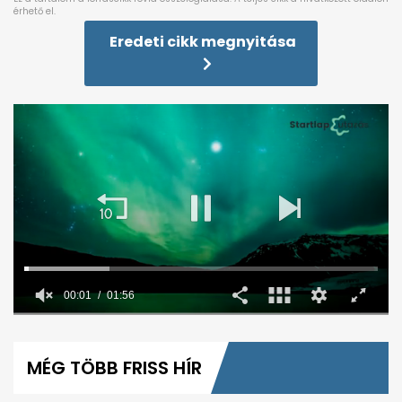
Eredeti cikk megnyitása
0
seconds
of
MÉG TÖBB FRISS HÍR
1
minute,
56