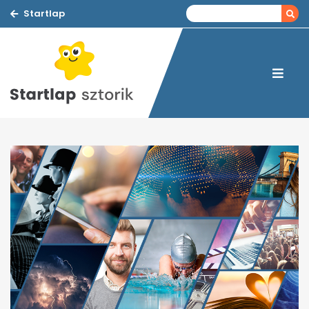
Startlap