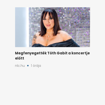
Megfenyegették Tóth Gabit a koncertje
előtt
nlc.hu
1 órája