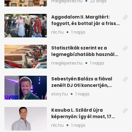
meglepetes.hu
23 órája
lehet
Aggodalom II. Margitért:
fogyott, és bottal jár a friss
fotókon
nlc.hu
1 napja
Statisztikák szerint ez a
legmegbízhatóbb használt
autó 20 év felett is
meglepetes.hu
1 napja
Sebestyén Balázs a fiával
zenélt DJ Oti koncertjén,
videó is van
story.hu
1 napja
Kasuba L. Szilárd újra
képernyőn: így él most, 17
éves a lánya
nlc.hu
1 napja