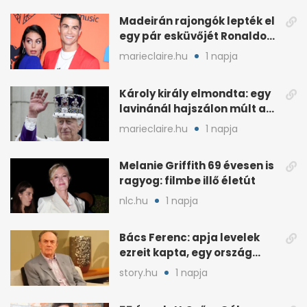
Madeirán rajongók lepték el
egy pár esküvőjét Ronaldo
miatt
marieclaire.hu
1 napja
Károly király elmondta: egy
lavinánál hajszálon múlt az
élete
marieclaire.hu
1 napja
Melanie Griffith 69 évesen is
ragyog: filmbe illő életút
nlc.hu
1 napja
Bács Ferenc: apja levelek
ezreit kapta, egy ország
rajongott érte
story.hu
1 napja