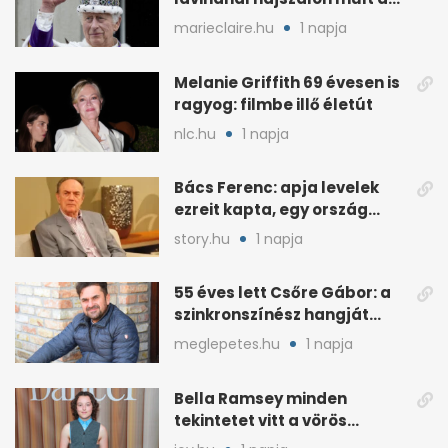
élete
marieclaire.hu
1 napja
Melanie Griffith 69 évesen is
ragyog: filmbe illő életút
nlc.hu
1 napja
Bács Ferenc: apja levelek
ezreit kapta, egy ország
rajongott érte
story.hu
1 napja
55 éves lett Csőre Gábor: a
szinkronszínész hangját
mindenki ismeri
meglepetes.hu
1 napja
Bella Ramsey minden
tekintetet vitt a vörös
szőnyegen, a kritikák