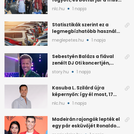
fotókon
nlc.hu
1 napja
Statisztikák szerint ez a
legmegbízhatóbb használt
autó 20 év felett is
meglepetes.hu
1 napja
Sebestyén Balázs a fiával
zenélt DJ Oti koncertjén,
videó is van
story.hu
1 napja
Kasuba L. Szilárd újra
képernyőn: így él most, 17
éves a lánya
nlc.hu
1 napja
Madeirán rajongók lepték el
egy pár esküvőjét Ronaldo
miatt