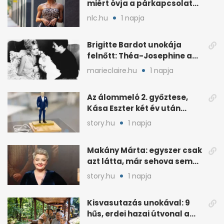
miért óvja a párkapcsolatát
a nyilvánosságtól
nlc.hu
1 napja
Brigitte Bardot unokája
felnőtt: Théa-Josephine a
nagymamájára hasonlít
marieclaire.hu
1 napja
Az álommeló 2. győztese,
Kása Eszter két év után
felmondott Balogh
story.hu
1 napja
Leventénél
Makány Márta: egyszer csak
azt látta, már sehova sem
hívják
story.hu
1 napja
Kisvasutazás unokával: 9
hűs, erdei hazai útvonal a