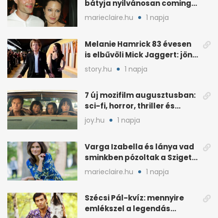
bátyja nyilvánosan coming
outolt, volt felesége
marieclaire.hu
1 napja
mellette ült
Melanie Hamrick 83 évesen
is elbűvöli Mick Jaggert: jön
az esküvő?
story.hu
1 napja
7 új mozifilm augusztusban:
sci-fi, horror, thriller és
könnyedebb címek
joy.hu
1 napja
Varga Izabella és lánya vad
sminkben pózoltak a Sziget
előtt
marieclaire.hu
1 napja
Szécsi Pál-kvíz: mennyire
emlékszel a legendás