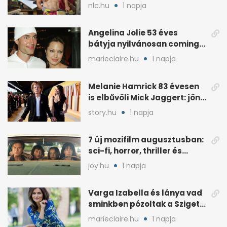
koncert marad
nlc.hu
1 napja
Angelina Jolie 53 éves
bátyja nyilvánosan coming
outolt, volt felesége
marieclaire.hu
1 napja
mellette ült
Melanie Hamrick 83 évesen
is elbűvöli Mick Jaggert: jön
az esküvő?
story.hu
1 napja
7 új mozifilm augusztusban:
sci-fi, horror, thriller és
könnyedebb címek
joy.hu
1 napja
Varga Izabella és lánya vad
sminkben pózoltak a Sziget
előtt
marieclaire.hu
1 napja