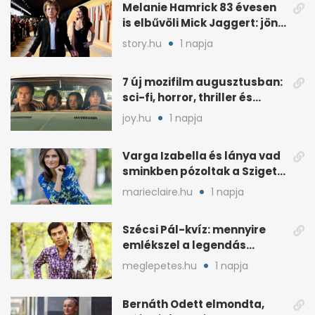
Melanie Hamrick 83 évesen
is elbűvöli Mick Jaggert: jön
az esküvő?
story.hu
1 napja
7 új mozifilm augusztusban:
sci-fi, horror, thriller és
könnyedebb címek
joy.hu
1 napja
Varga Izabella és lánya vad
sminkben pózoltak a Sziget
előtt
marieclaire.hu
1 napja
Szécsi Pál-kvíz: mennyire
emlékszel a legendás
énekes történetére?
meglepetes.hu
1 napja
Bernáth Odett elmondta,