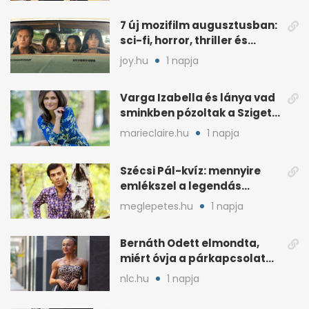
7 új mozifilm augusztusban:
sci-fi, horror, thriller és
könnyedebb címek
joy.hu
1 napja
Varga Izabella és lánya vad
sminkben pózoltak a Sziget
előtt
marieclaire.hu
1 napja
Szécsi Pál-kvíz: mennyire
emlékszel a legendás
énekes történetére?
meglepetes.hu
1 napja
Bernáth Odett elmondta,
miért óvja a párkapcsolatát
a nyilvánosságtól
nlc.hu
1 napja