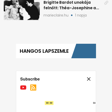
Brigitte Bardot unokája
felnőtt: Théa-Josephine a
nagymamájára hasonlít
marieclaire.hu
1 napja
HANGOS LAPSZEMLE