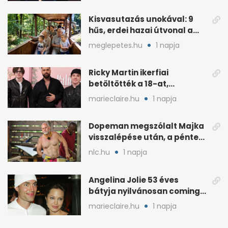
Kisvasutazás unokával: 9
hűs, erdei hazai útvonal a
kánikulára
meglepetes.hu
1 napja
Ricky Martin ikerfiai
betöltötték a 18-at,
megható üzenet jött tőle
marieclaire.hu
1 napja
Dopeman megszólalt Majka
visszalépése után, a pénteki
koncert marad
nlc.hu
1 napja
Angelina Jolie 53 éves
bátyja nyilvánosan coming
outolt, volt felesége
marieclaire.hu
1 napja
mellette ült