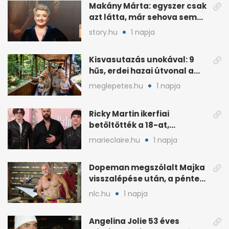
Makány Márta: egyszer csak
azt látta, már sehova sem
hívják
story.hu
1 napja
Kisvasutazás unokával: 9
hűs, erdei hazai útvonal a
kánikulára
meglepetes.hu
1 napja
Ricky Martin ikerfiai
betöltötték a 18-at,
megható üzenet jött tőle
marieclaire.hu
1 napja
Dopeman megszólalt Majka
visszalépése után, a pénteki
koncert marad
nlc.hu
1 napja
Angelina Jolie 53 éves