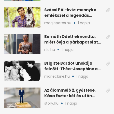
Szécsi Pál-kvíz: mennyire
emlékszel a legendás
énekes történetére?
meglepetes.hu
1 napja
Bernáth Odett elmondta,
miért óvja a párkapcsolatát
a nyilvánosságtól
nlc.hu
1 napja
Brigitte Bardot unokája
felnőtt: Théa-Josephine a
nagymamájára hasonlít
marieclaire.hu
1 napja
Az álommeló 2. győztese,
Kása Eszter két év után
felmondott Balogh
story.hu
1 napja
Leventénél