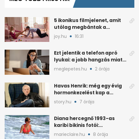
minutes,
41
seconds
5 ikonikus filmjelenet, amit
utólag megbántak a
színészek
joy.hu
16:31
Ezt jelentik a telefon apró
lyukai: a jobb hangzás miatt
is kellenek
meglepetes.hu
2 órája
Havas Henrik: még egy évig
hormonkezelést kap a
prosztatarák után
story.hu
7 órája
Diana hercegnő 1993-as
karibi bikinis fotói:
narancssárgában tündökölt
marieclaire.hu
8 órája