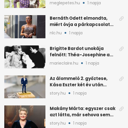
énekes történetére?
meglepetes.hu
1 napja
Bernáth Odett elmondta,
miért óvja a párkapcsolatát
a nyilvánosságtól
nlc.hu
1 napja
Brigitte Bardot unokája
felnőtt: Théa-Josephine a
nagymamájára hasonlít
marieclaire.hu
1 napja
Az álommeló 2. győztese,
Kása Eszter két év után
felmondott Balogh
story.hu
1 napja
Leventénél
Makány Márta: egyszer csak
azt látta, már sehova sem
hívják
story.hu
1 napja