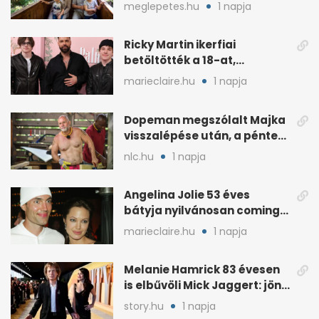
kánikulára
meglepetes.hu
1 napja
Ricky Martin ikerfiai
betöltötték a 18-at,
megható üzenet jött tőle
marieclaire.hu
1 napja
Dopeman megszólalt Majka
visszalépése után, a pénteki
koncert marad
nlc.hu
1 napja
Angelina Jolie 53 éves
bátyja nyilvánosan coming
outolt, volt felesége
marieclaire.hu
1 napja
mellette ült
Melanie Hamrick 83 évesen
is elbűvöli Mick Jaggert: jön
az esküvő?
story.hu
1 napja