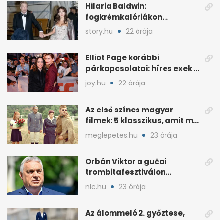
Hilaria Baldwin:
fogkrémkalóriákon
aggódott, evészavaráról
story.hu
22 órája
vallott
Elliot Page korábbi
párkapcsolatai: híres exek a
színész életében
joy.hu
22 órája
Az első színes magyar
filmek: 5 klasszikus, amit ma
is jó újranézni
meglepetes.hu
23 órája
Orbán Viktor a gučai
trombitafesztiválon
sörözött a Hotel Nordiknál
nlc.hu
23 órája
Az álommeló 2. győztese,