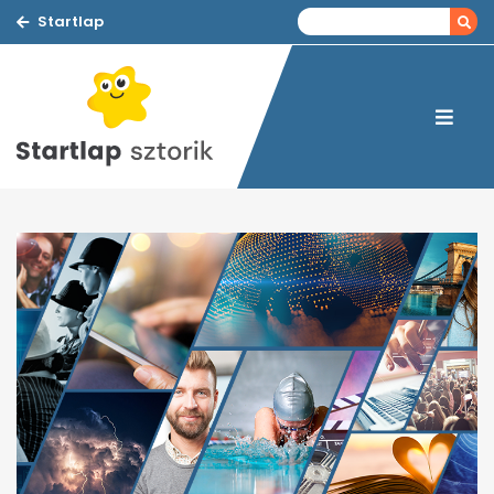
Startlap