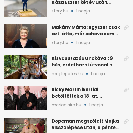
Kása Eszter két év után
felmondott Balogh
story.hu
1 napja
Leventénél
Makány Márta: egyszer csak
azt látta, már sehova sem
hívják
story.hu
1 napja
Kisvasutazás unokával: 9
hűs, erdei hazai útvonal a
kánikulára
meglepetes.hu
1 napja
Ricky Martin ikerfiai
betöltötték a 18-at,
megható üzenet jött tőle
marieclaire.hu
1 napja
Dopeman megszólalt Majka
visszalépése után, a pénteki