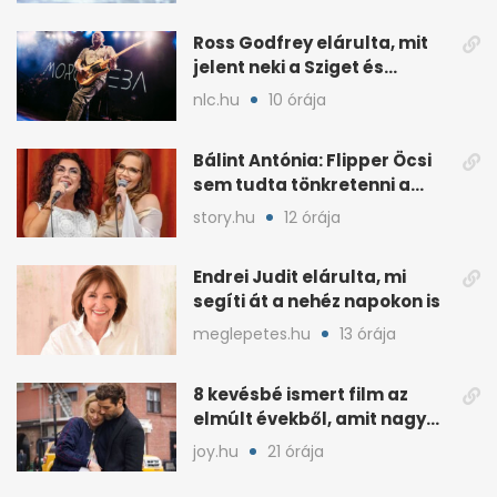
Ross Godfrey elárulta, mit
jelent neki a Sziget és
Budapest
nlc.hu
10 órája
Bálint Antónia: Flipper Öcsi
sem tudta tönkretenni a
barátságunkat
story.hu
12 órája
Endrei Judit elárulta, mi
segíti át a nehéz napokon is
meglepetes.hu
13 órája
8 kevésbé ismert film az
elmúlt évekből, amit nagy
eséllyel imádni fogsz
joy.hu
21 órája