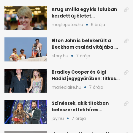
seconds
Krug Emília egy kis faluban
kezdett új életet
szakemberrel
meglepetes.hu
6 órája
Elton John is belekerült a
Beckham család vitájába a
francia Riviérán
story.hu
7 órája
Bradley Cooper és Gigi
Hadid jegygyűrűben: titkos
esküvő jöhet szóba
marieclaire.hu
7 órája
Színészek, akik titokban
beleszerettek híres
kollégájukba
joy.hu
7 órája