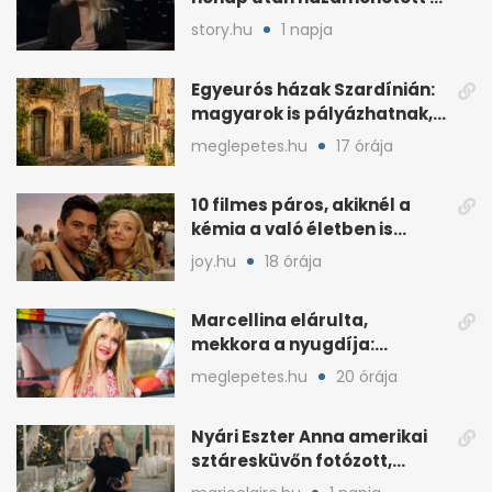
kórházból, de hallgatnak az
story.hu
1 napja
okokról
Egyeurós házak Szardínián:
magyarok is pályázhatnak,
de vannak feltételek
meglepetes.hu
17 órája
10 filmes páros, akiknél a
kémia a való életben is
féltékenységet szült
joy.hu
18 órája
Marcellina elárulta,
mekkora a nyugdíja:
„Ötvenezer forint”
meglepetes.hu
20 órája
Nyári Eszter Anna amerikai
sztáresküvőn fotózott,
kisbabája után pár