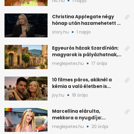
nlc.hu
1 napja
Christina Applegate négy
hónap után hazamehetett a
kórházból, de hallgatnak az
story.hu
1 napja
okokról
Egyeurós házak Szardínián:
magyarok is pályázhatnak,
de vannak feltételek
meglepetes.hu
17 órája
10 filmes páros, akiknél a
kémia a való életben is
féltékenységet szült
joy.hu
18 órája
Marcellina elárulta,
mekkora a nyugdíja:
„Ötvenezer forint”
meglepetes.hu
20 órája