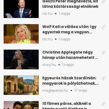
Geszti Péter megnevezte, kit
látna köztársasági elnöknek
nlc.hu
1 napja
Wolf Kati a válása után: így
egyeztek meg a vagyon
megosztásáról
nlc.hu
1 napja
Christina Applegate négy
hónap után hazamehetett a
kórházból, de hallgatnak az
story.hu
1 napja
okokról
Egyeurós házak Szardínián:
magyarok is pályázhatnak,
de vannak feltételek
meglepetes.hu
17 órája
10 filmes páros, akiknél a
kémia a való életben is