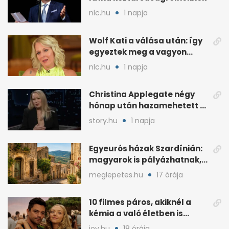
nlc.hu
1 napja
Wolf Kati a válása után: így
egyeztek meg a vagyon
megosztásáról
nlc.hu
1 napja
Christina Applegate négy
hónap után hazamehetett a
kórházból, de hallgatnak az
story.hu
1 napja
okokról
Egyeurós házak Szardínián:
magyarok is pályázhatnak,
de vannak feltételek
meglepetes.hu
17 órája
10 filmes páros, akiknél a
kémia a való életben is
féltékenységet szült
joy.hu
18 órája