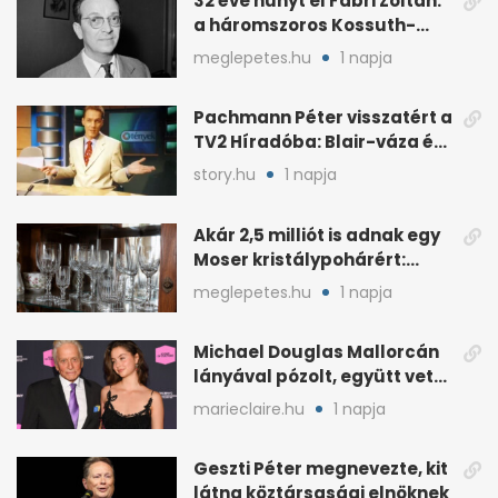
32 éve hunyt el Fábri Zoltán:
a háromszoros Kossuth-
díjas rendező
meglepetes.hu
1 napja
Pachmann Péter visszatért a
TV2 Híradóba: Blair-váza és
császári kézfogás
story.hu
1 napja
Akár 2,5 milliót is adnak egy
Moser kristálypohárért:
otthon is lapulhat
meglepetes.hu
1 napja
Michael Douglas Mallorcán
lányával pózolt, együtt vette
át az elismerést
marieclaire.hu
1 napja
Geszti Péter megnevezte, kit
látna köztársasági elnöknek