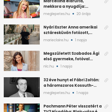
Marcellina elárulta,
mekkora a nyugdíja:
„Ötvenezer forint”
meglepetes.hu
20 órája
Nyári Eszter Anna amerikai
sztáresküvőn fotózott,
kisbabája után pár
marieclaire.hu
1 napja
hónappal
Megszületett Szabados Ági
első gyermeke, fotóval
jelentette be
nlc.hu
1 napja
32 éve hunyt el Fábri Zoltán:
a háromszoros Kossuth-
díjas rendező
meglepetes.hu
1 napja
Pachmann Péter visszatért a
TV2 Híradóba: Blair-váza és