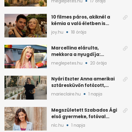
meglepetes.hu
17 órája
10 filmes páros, akiknél a
kémia a való életben is
féltékenységet szült
joy.hu
18 órája
Marcellina elárulta,
mekkora a nyugdíja:
„Ötvenezer forint”
meglepetes.hu
20 órája
Nyári Eszter Anna amerikai
sztáresküvőn fotózott,
kisbabája után pár
marieclaire.hu
1 napja
hónappal
Megszületett Szabados Ági
első gyermeke, fotóval
jelentette be
nlc.hu
1 napja