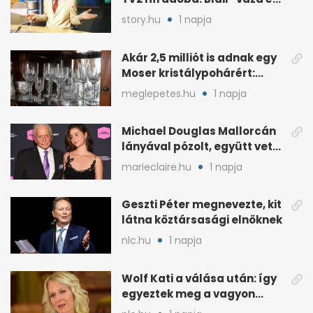
császári kézfogás
story.hu
1 napja
Akár 2,5 milliót is adnak egy
Moser kristálypohárért:
otthon is lapulhat
meglepetes.hu
1 napja
Michael Douglas Mallorcán
lányával pózolt, együtt vette
át az elismerést
marieclaire.hu
1 napja
Geszti Péter megnevezte, kit
látna köztársasági elnöknek
nlc.hu
1 napja
Wolf Kati a válása után: így
egyeztek meg a vagyon
megosztásáról