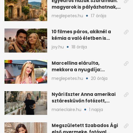
Egyeurós házak Szardínián:
magyarok is pályázhatnak,
de vannak feltételek
meglepetes.hu
17 órája
10 filmes páros, akiknél a
kémia a való életben is
féltékenységet szült
joy.hu
18 órája
Marcellina elárulta,
mekkora a nyugdíja:
„Ötvenezer forint”
meglepetes.hu
20 órája
Nyári Eszter Anna amerikai
sztáresküvőn fotózott,
kisbabája után pár
marieclaire.hu
1 napja
hónappal
Megszületett Szabados Ági
első gyermeke, fotóval