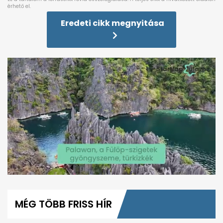
Eredeti cikk megnyitása
0
seconds
of
MÉG TÖBB FRISS HÍR
1
minute,
39