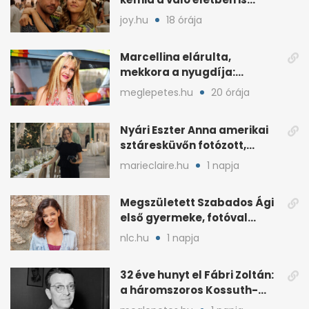
féltékenységet szült
joy.hu
18 órája
Marcellina elárulta,
mekkora a nyugdíja:
„Ötvenezer forint”
meglepetes.hu
20 órája
Nyári Eszter Anna amerikai
sztáresküvőn fotózott,
kisbabája után pár
marieclaire.hu
1 napja
hónappal
Megszületett Szabados Ági
első gyermeke, fotóval
jelentette be
nlc.hu
1 napja
32 éve hunyt el Fábri Zoltán:
a háromszoros Kossuth-
díjas rendező