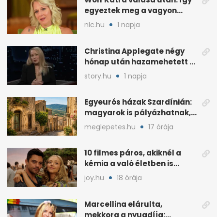
egyeztek meg a vagyon
megosztásáról
nlc.hu
1 napja
Christina Applegate négy
hónap után hazamehetett a
kórházból, de hallgatnak az
story.hu
1 napja
okokról
Egyeurós házak Szardínián:
magyarok is pályázhatnak,
de vannak feltételek
meglepetes.hu
17 órája
10 filmes páros, akiknél a
kémia a való életben is
féltékenységet szült
joy.hu
18 órája
Marcellina elárulta,
mekkora a nyugdíja: