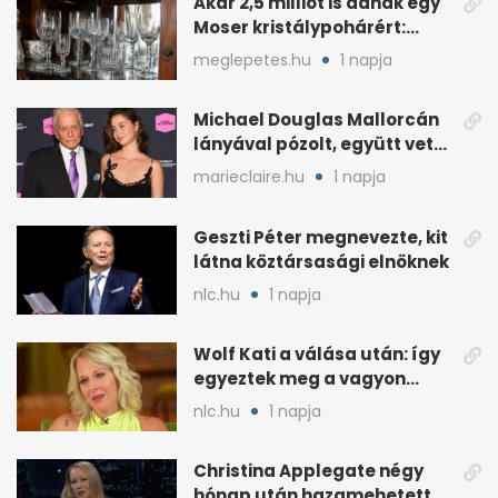
Akár 2,5 milliót is adnak egy
Moser kristálypohárért:
otthon is lapulhat
meglepetes.hu
1 napja
Michael Douglas Mallorcán
lányával pózolt, együtt vette
át az elismerést
marieclaire.hu
1 napja
Geszti Péter megnevezte, kit
látna köztársasági elnöknek
nlc.hu
1 napja
Wolf Kati a válása után: így
egyeztek meg a vagyon
megosztásáról
nlc.hu
1 napja
Christina Applegate négy
hónap után hazamehetett a