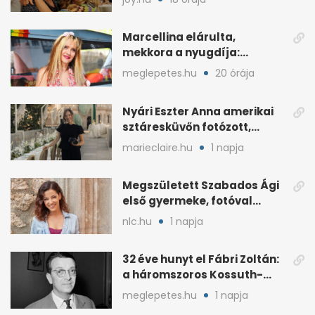
Marcellina elárulta,
mekkora a nyugdíja:
„Ötvenezer forint”
meglepetes.hu
20 órája
Nyári Eszter Anna amerikai
sztáresküvőn fotózott,
kisbabája után pár
marieclaire.hu
1 napja
hónappal
Megszületett Szabados Ági
első gyermeke, fotóval
jelentette be
nlc.hu
1 napja
32 éve hunyt el Fábri Zoltán:
a háromszoros Kossuth-
díjas rendező
meglepetes.hu
1 napja