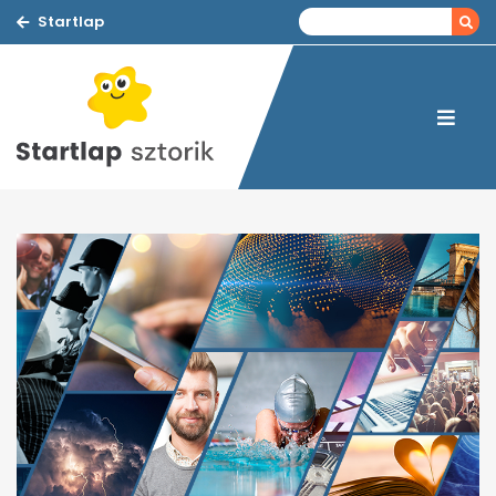
Startlap