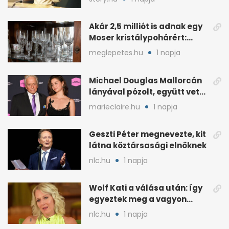
Akár 2,5 milliót is adnak egy
Moser kristálypohárért:
otthon is lapulhat
meglepetes.hu
1 napja
Michael Douglas Mallorcán
lányával pózolt, együtt vette
át az elismerést
marieclaire.hu
1 napja
Geszti Péter megnevezte, kit
látna köztársasági elnöknek
nlc.hu
1 napja
Wolf Kati a válása után: így
egyeztek meg a vagyon
megosztásáról
nlc.hu
1 napja