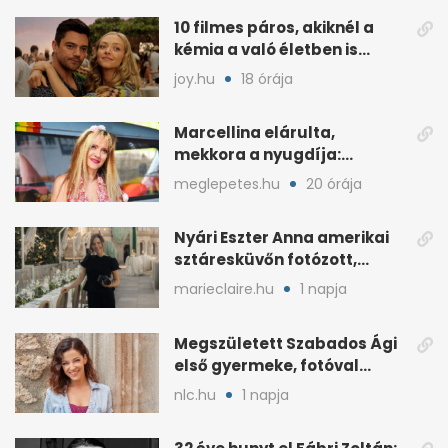
10 filmes páros, akiknél a
kémia a való életben is
féltékenységet szült
joy.hu
18 órája
Marcellina elárulta,
mekkora a nyugdíja:
„Ötvenezer forint”
meglepetes.hu
20 órája
Nyári Eszter Anna amerikai
sztáresküvőn fotózott,
kisbabája után pár
marieclaire.hu
1 napja
hónappal
Megszületett Szabados Ági
első gyermeke, fotóval
jelentette be
nlc.hu
1 napja