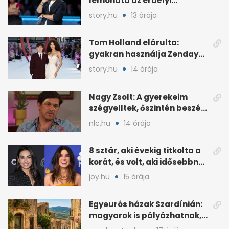
lemondta az erdélyi
koncertjét
story.hu
13 órája
Tom Holland elárulta:
gyakran használja Zendaya
drága arckrémeit
story.hu
14 órája
Nagy Zsolt: A gyerekeim
szégyelltek, őszintén beszélt
a múltról
nlc.hu
14 órája
8 sztár, aki évekig titkolta a
korát, és volt, aki idősebbnek
mondta
joy.hu
15 órája
Egyeurós házak Szardínián:
magyarok is pályázhatnak,
de vannak feltételek