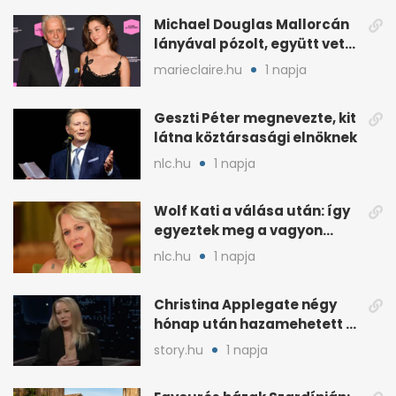
Michael Douglas Mallorcán
lányával pózolt, együtt vette
át az elismerést
marieclaire.hu
1 napja
Geszti Péter megnevezte, kit
látna köztársasági elnöknek
nlc.hu
1 napja
Wolf Kati a válása után: így
egyeztek meg a vagyon
megosztásáról
nlc.hu
1 napja
Christina Applegate négy
hónap után hazamehetett a
kórházból, de hallgatnak az
story.hu
1 napja
okokról