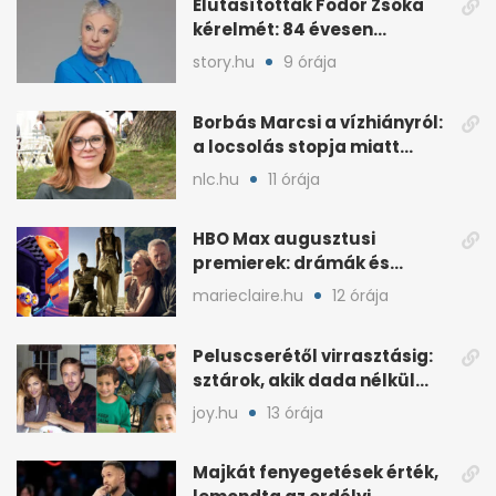
Elutasították Fodor Zsóka
kérelmét: 84 évesen
költöznie kell
story.hu
9 órája
Borbás Marcsi a vízhiányról:
a locsolás stopja miatt
támadják
nlc.hu
11 órája
HBO Max augusztusi
premierek: drámák és
családi filmek egy helyen
marieclaire.hu
12 órája
Peluscserétől virrasztásig:
sztárok, akik dada nélkül
nevelnek
joy.hu
13 órája
Majkát fenyegetések érték,