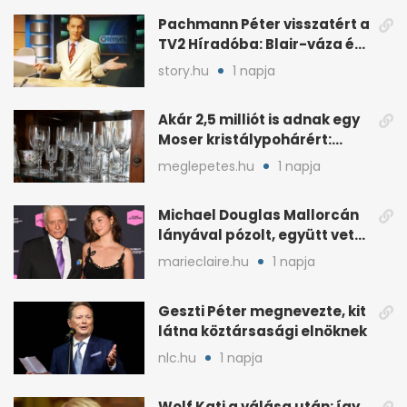
Pachmann Péter visszatért a
TV2 Híradóba: Blair-váza és
császári kézfogás
story.hu
1 napja
Akár 2,5 milliót is adnak egy
Moser kristálypohárért:
otthon is lapulhat
meglepetes.hu
1 napja
Michael Douglas Mallorcán
lányával pózolt, együtt vette
át az elismerést
marieclaire.hu
1 napja
Geszti Péter megnevezte, kit
látna köztársasági elnöknek
nlc.hu
1 napja
Wolf Kati a válása után: így