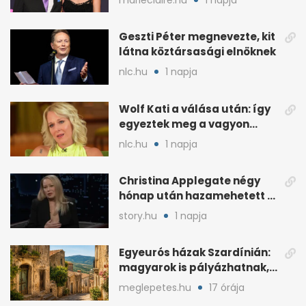
Geszti Péter megnevezte, kit
látna köztársasági elnöknek
nlc.hu
1 napja
Wolf Kati a válása után: így
egyeztek meg a vagyon
megosztásáról
nlc.hu
1 napja
Christina Applegate négy
hónap után hazamehetett a
kórházból, de hallgatnak az
story.hu
1 napja
okokról
Egyeurós házak Szardínián:
magyarok is pályázhatnak,
de vannak feltételek
meglepetes.hu
17 órája