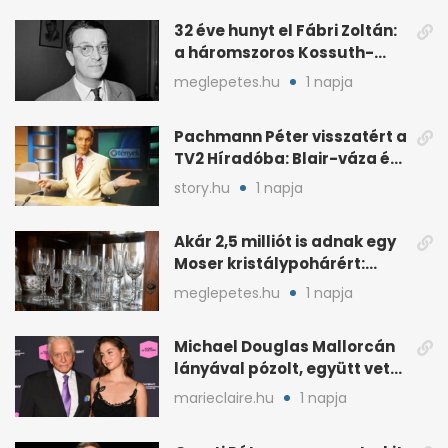
32 éve hunyt el Fábri Zoltán:
a háromszoros Kossuth-
díjas rendező
meglepetes.hu
1 napja
Pachmann Péter visszatért a
TV2 Híradóba: Blair-váza és
császári kézfogás
story.hu
1 napja
Akár 2,5 milliót is adnak egy
Moser kristálypohárért:
otthon is lapulhat
meglepetes.hu
1 napja
Michael Douglas Mallorcán
lányával pózolt, együtt vette
át az elismerést
marieclaire.hu
1 napja