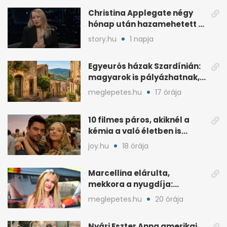
Christina Applegate négy
hónap után hazamehetett a
kórházból, de hallgatnak az
story.hu
1 napja
okokról
Egyeurós házak Szardínián:
magyarok is pályázhatnak,
de vannak feltételek
meglepetes.hu
17 órája
10 filmes páros, akiknél a
kémia a való életben is
féltékenységet szült
joy.hu
18 órája
Marcellina elárulta,
mekkora a nyugdíja:
„Ötvenezer forint”
meglepetes.hu
20 órája
Nyári Eszter Anna amerikai