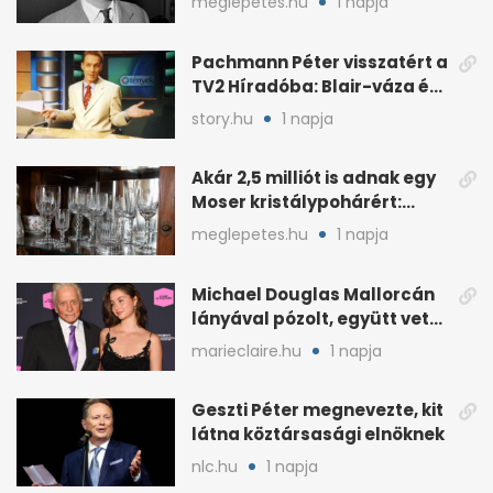
meglepetes.hu
1 napja
Pachmann Péter visszatért a
TV2 Híradóba: Blair-váza és
császári kézfogás
story.hu
1 napja
Akár 2,5 milliót is adnak egy
Moser kristálypohárért:
otthon is lapulhat
meglepetes.hu
1 napja
Michael Douglas Mallorcán
lányával pózolt, együtt vette
át az elismerést
marieclaire.hu
1 napja
Geszti Péter megnevezte, kit
látna köztársasági elnöknek
nlc.hu
1 napja