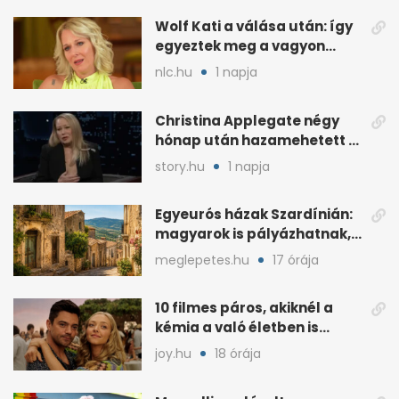
Wolf Kati a válása után: így
egyeztek meg a vagyon
megosztásáról
nlc.hu
1 napja
Christina Applegate négy
hónap után hazamehetett a
kórházból, de hallgatnak az
story.hu
1 napja
okokról
Egyeurós házak Szardínián:
magyarok is pályázhatnak,
de vannak feltételek
meglepetes.hu
17 órája
10 filmes páros, akiknél a
kémia a való életben is
féltékenységet szült
joy.hu
18 órája