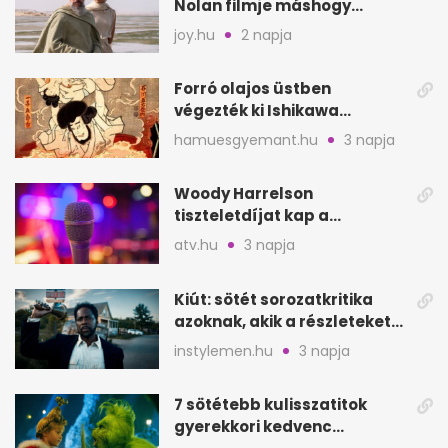
Nolan filmje máshogy
mutat, mint Homérosz
joy.hu
2 napja
Forró olajos üstben
végezték ki Ishikawa
Goemont, Japán Robin
hamuesgyemant.hu
3 napja
Hoodját
Woody Harrelson
tiszteletdíjat kap a
Szarajevói Filmfesztiválon
atv.hu
3 napja
Kiút: sötét sorozatkritika
azoknak, akik a részleteket
keresik
instylemen.hu
3 napja
7 sötétebb kulisszatitok
gyerekkori kedvenc