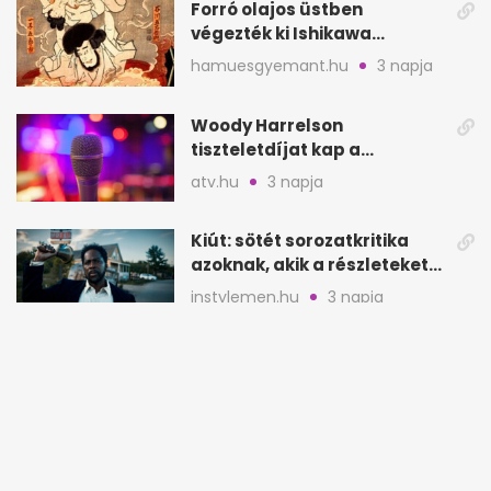
Forró olajos üstben
végezték ki Ishikawa
Goemont, Japán Robin
hamuesgyemant.hu
3 napja
Hoodját
Woody Harrelson
tiszteletdíjat kap a
Szarajevói Filmfesztiválon
atv.hu
3 napja
Kiút: sötét sorozatkritika
azoknak, akik a részleteket
keresik
instylemen.hu
3 napja
7 sötétebb kulisszatitok
gyerekkori kedvenc
filmjeinkről a Joy szerint
joy.hu
3 napja
Tömegturizmus csúcsra jár: