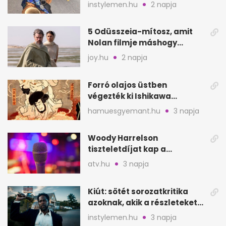
lett Ausztráliából
instylemen.hu
2 napja
5 Odüsszeia-mítosz, amit
Nolan filmje máshogy
mutat, mint Homérosz
joy.hu
2 napja
Forró olajos üstben
végezték ki Ishikawa
Goemont, Japán Robin
hamuesgyemant.hu
3 napja
Hoodját
Woody Harrelson
tiszteletdíjat kap a
Szarajevói Filmfesztiválon
atv.hu
3 napja
Kiút: sötét sorozatkritika
azoknak, akik a részleteket
keresik
instylemen.hu
3 napja