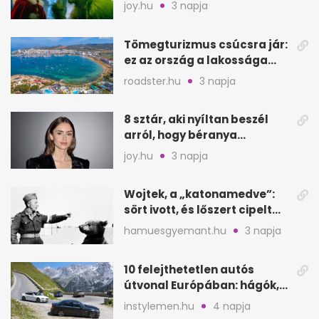
filmjeinkről a Joy szerint
joy.hu
3 napja
Tömegturizmus csúcsra jár:
ez az ország a lakossága
kétszeresét fogadja
roadster.hu
3 napja
8 sztár, aki nyíltan beszél
arról, hogy béranya
segítette a családalapítást
joy.hu
3 napja
Wojtek, a „katonamedve”:
sört ivott, és lőszert cipelt
Monte Cassinónál
hamuesgyemant.hu
3 napja
10 felejthetetlen autós
útvonal Európában: hágók,
partok, fjordok
instylemen.hu
4 napja