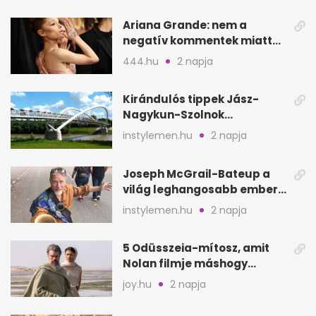
Ariana Grande: nem a
negatív kommentek miatt
vonul vissza
444.hu
2 napja
Kirándulós tippek Jász-
Nagykun-Szolnok
megyében: 6 kihagyhatatlan
instylemen.hu
2 napja
hely
Joseph McGrail-Bateup a
világ leghangosabb embere
lett Ausztráliából
instylemen.hu
2 napja
5 Odüsszeia-mítosz, amit
Nolan filmje máshogy
mutat, mint Homérosz
joy.hu
2 napja