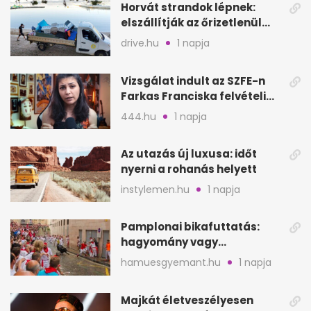
Horvát strandok lépnek:
elszállítják az őrizetlenül
hagyott törölközőket
drive.hu
1 napja
Vizsgálat indult az SZFE-n
Farkas Franciska felvételi
videója után
444.hu
1 napja
Az utazás új luxusa: időt
nyerni a rohanás helyett
instylemen.hu
1 napja
Pamplonai bikafuttatás:
hagyomány vagy
értelmetlen vérontás?
hamuesgyemant.hu
1 napja
Majkát életveszélyesen