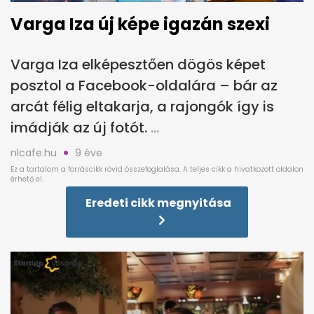
Varga Iza új képe igazán szexi
Varga Iza elképesztően dögös képet
posztol a Facebook-oldalára – bár az
arcát félig eltakarja, a rajongók így is
imádják az új fotót.
nlcafe.hu
9 éve
Eredeti cikk megnyitása