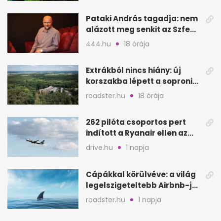
Pataki András tagadja: nem
alázott meg senkit az Szfe
felvételijén
444.hu
18 órája
Extrákból nincs hiány: új
korszakba lépett a soproni
Fagus Hotel
roadster.hu
18 órája
262 pilóta csoportos pert
indított a Ryanair ellen az
Egyesült Királyságban
drive.hu
1 napja
Cápákkal körülvéve: a világ
legelszigeteltebb Airbnb-je
a nyílt tengeren
roadster.hu
1 napja