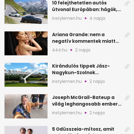
10 felejthetetlen autós
útvonal Európában: hágók,
partok, fjordok
instylemen.hu
4 napja
Ariana Grande: nem a
negatív kommentek miatt
vonul vissza
444.hu
2 napja
Kirándulós tippek Jász-
Nagykun-Szolnok
megyében: 6 kihagyhatatlan
instylemen.hu
2 napja
hely
Joseph McGrail-Bateup a
világ leghangosabb embere
lett Ausztráliából
instylemen.hu
2 napja
5 Odüsszeia-mítosz, amit