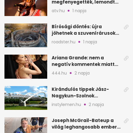
megfenyegették, lemondta
a sepsiszentgyörgyi
atv.hu
1 napja
koncertet
Bírósági döntés: újra
jöhetnek a szuvenírárusok
Európa ikonikus helyére
roadster.hu
1 napja
Ariana Grande: nem a
negatív kommentek miatt
vonul vissza
444.hu
2 napja
Kirándulós tippek Jász-
Nagykun-Szolnok
megyében: 6 kihagyhatatlan
instylemen.hu
2 napja
hely
Joseph McGrail-Bateup a
világ leghangosabb embere