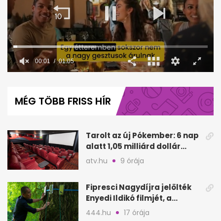
00:02
01:05
0
seconds
of
MÉG TÖBB FRISS HÍR
1
minute,
5
seconds
Tarolt az új Pókember: 6 nap
alatt 1,05 milliárd dollár
bevétel
atv.hu
9 órája
Fipresci Nagydíjra jelölték
Enyedi Ildikó filmjét, a
Csendes barátot
444.hu
17 órája