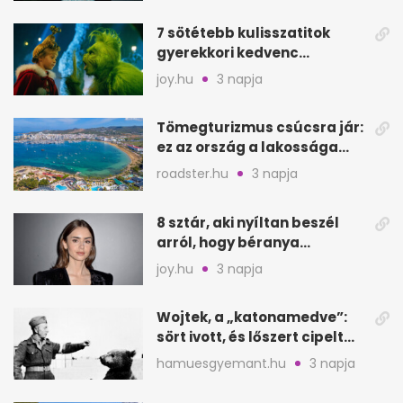
7 sötétebb kulisszatitok
gyerekkori kedvenc
filmjeinkről a Joy szerint
joy.hu
3 napja
Tömegturizmus csúcsra jár:
ez az ország a lakossága
kétszeresét fogadja
roadster.hu
3 napja
8 sztár, aki nyíltan beszél
arról, hogy béranya
segítette a családalapítást
joy.hu
3 napja
Wojtek, a „katonamedve”:
sört ivott, és lőszert cipelt
Monte Cassinónál
hamuesgyemant.hu
3 napja