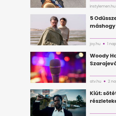
instylemen.hu
5 Odüssze
máshogy 
joy.hu
1 nap
Woody Har
Szarajevó
atv.hu
2 na
Kiút: söté
részletek