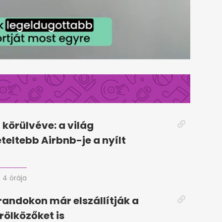
körülvéve: a világ
eteltebb Airbnb-je a nyílt
4 órája
randokon már elszállítják a
rölközőket is