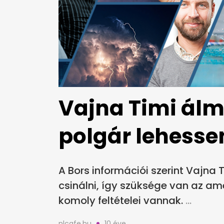
Vajna Timi álm
polgár lehesse
A Bors információi szerint Vajna 
csinálni, így szüksége van az a
komoly feltételei vannak.
nlcafe.hu
10 éve