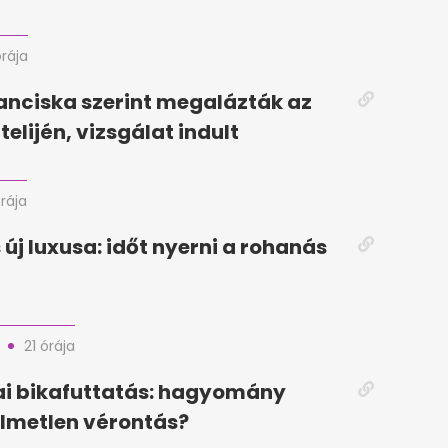
órája
anciska szerint megalázták az
telijén, vizsgálat indult
órája
 új luxusa: időt nyerni a rohanás
21 órája
i bikafuttatás: hagyomány
lmetlen vérontás?