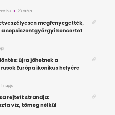
nt.hu
23 órája
letveszélyesen megfenyegették,
a sepsiszentgyörgyi koncertet
pja
döntés: újra jöhetnek a
rusok Európa ikonikus helyére
1 napja
sa rejtett strandja:
szta víz, tömeg nélkül