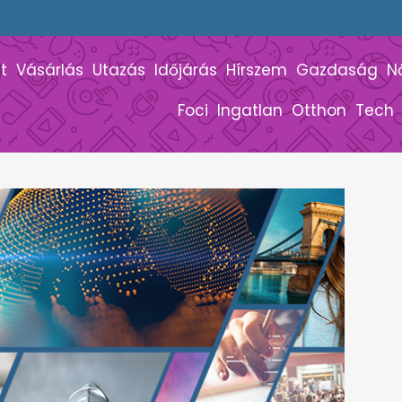
t
Vásárlás
Utazás
Időjárás
Hírszem
Gazdaság
N
Foci
Ingatlan
Otthon
Tech