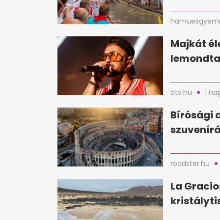
hamuesgyema
Majkát é
lemondta 
atv.hu
1 na
Bírósági 
szuvenírá
roadster.hu
La Gracio
kristályti