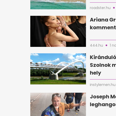
roadster.hu
Ariana Gr
kommente
444.hu
1 n
Kirándul
Szolnok 
hely
instylemen.hu
Joseph Mc
leghangos