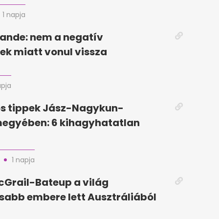
1 napja
ande: nem a negatív
k miatt vonul vissza
apja
ós tippek Jász-Nagykun-
megyében: 6 kihagyhatatlan
1 napja
Grail-Bateup a világ
abb embere lett Ausztráliából