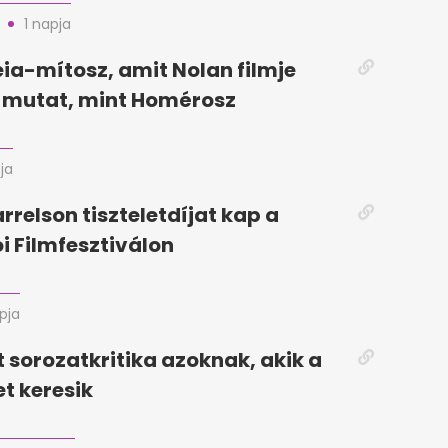
1 napja
ia-mítosz, amit Nolan filmje
mutat, mint Homérosz
ja
relson tiszteletdíjat kap a
i Filmfesztiválon
pja
t sorozatkritika azoknak, akik a
et keresik