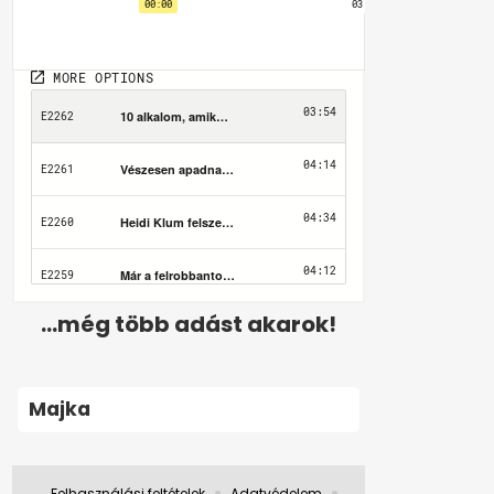
...még több adást akarok!
Majka
Felhasználási feltételek
Adatvédelem