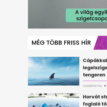
0
seconds
of
MÉG TÖBB FRISS HÍR
1
minute,
10
seconds
Volume
0%
Cápákkal 
legelszig
tengeren
roadster.hu
Horvát st
foglaló tö