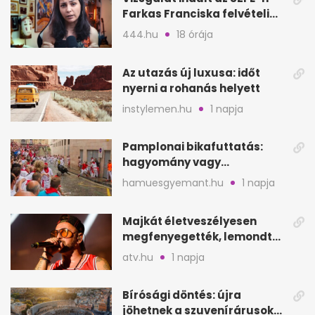
Farkas Franciska felvételi
videója után
444.hu
18 órája
Az utazás új luxusa: időt
nyerni a rohanás helyett
instylemen.hu
1 napja
Pamplonai bikafuttatás:
hagyomány vagy
értelmetlen vérontás?
hamuesgyemant.hu
1 napja
Majkát életveszélyesen
megfenyegették, lemondta
a sepsiszentgyörgyi
atv.hu
1 napja
koncertet
Bírósági döntés: újra
jöhetnek a szuvenírárusok