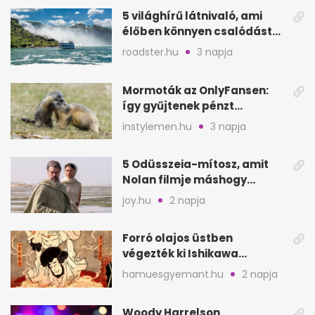
5 világhírű látnivaló, ami
élőben könnyen csalódást
okozhat
roadster.hu
3 napja
Mormoták az OnlyFansen:
így gyűjtenek pénzt
amerikai kutatók
instylemen.hu
3 napja
5 Odüsszeia-mítosz, amit
Nolan filmje máshogy
mutat, mint Homérosz
joy.hu
2 napja
Forró olajos üstben
végezték ki Ishikawa
Goemont, Japán Robin
hamuesgyemant.hu
2 napja
Hoodját
Woody Harrelson