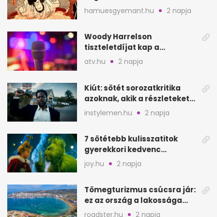
Goemont, Japán Robin
hamuesgyemant.hu
2 napja
Hoodját
Woody Harrelson
tiszteletdíjat kap a
Szarajevói Filmfesztiválon
atv.hu
2 napja
Kiút: sötét sorozatkritika
azoknak, akik a részleteket
keresik
instylemen.hu
2 napja
7 sötétebb kulisszatitok
gyerekkori kedvenc
filmjeinkről a Joy szerint
joy.hu
2 napja
Tömegturizmus csúcsra jár:
ez az ország a lakossága
kétszeresét fogadja
roadster.hu
2 napja