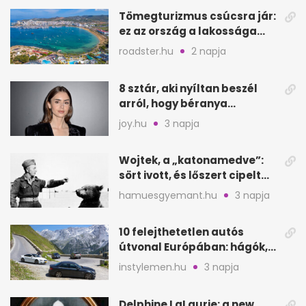
Tömegturizmus csúcsra jár:
ez az ország a lakossága
kétszeresét fogadja
roadster.hu
2 napja
8 sztár, aki nyíltan beszél
arról, hogy béranya
segítette a családalapítást
joy.hu
3 napja
Wojtek, a „katonamedve”:
sört ivott, és lőszert cipelt
Monte Cassinónál
hamuesgyemant.hu
3 napja
10 felejthetetlen autós
útvonal Európában: hágók,
partok, fjordok
instylemen.hu
3 napja
Delphine LaLaurie: a new