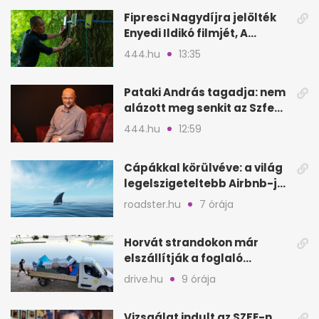
Fipresci Nagydíjra jelölték
Enyedi Ildikó filmjét, A
Csendes barátot
444.hu
13:35
Pataki András tagadja: nem
alázott meg senkit az Szfe
felvételijén
444.hu
12:59
Cápákkal körülvéve: a világ
legelszigeteltebb Airbnb-je
a nyílt tengeren
roadster.hu
7 órája
Horvát strandokon már
elszállítják a foglaló
törölközőket is
drive.hu
9 órája
Vizsgálat indult az SZFE-n