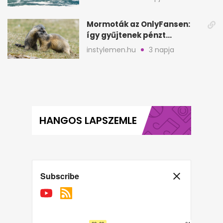
Mormoták az OnlyFansen:
így gyűjtenek pénzt
amerikai kutatók
instylemen.hu
3 napja
HANGOS LAPSZEMLE