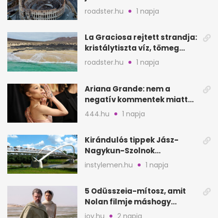
Európa ikonikus helyére
roadster.hu
1 napja
La Graciosa rejtett strandja:
kristálytiszta víz, tömeg
nélkül
roadster.hu
1 napja
Ariana Grande: nem a
negatív kommentek miatt
vonul vissza
444.hu
1 napja
Kirándulós tippek Jász-
Nagykun-Szolnok
megyében: 6 kihagyhatatlan
instylemen.hu
1 napja
hely
5 Odüsszeia-mítosz, amit
Nolan filmje máshogy
mutat, mint Homérosz
joy.hu
2 napja