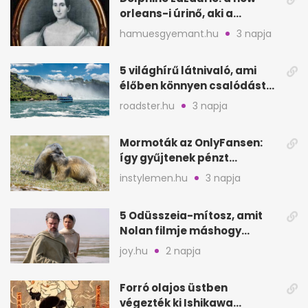
orleans-i úrinő, aki a
padláson kínzott
hamuesgyemant.hu
3 napja
5 világhírű látnivaló, ami
élőben könnyen csalódást
okozhat
roadster.hu
3 napja
Mormoták az OnlyFansen:
így gyűjtenek pénzt
amerikai kutatók
instylemen.hu
3 napja
5 Odüsszeia-mítosz, amit
Nolan filmje máshogy
mutat, mint Homérosz
joy.hu
2 napja
Forró olajos üstben
végezték ki Ishikawa