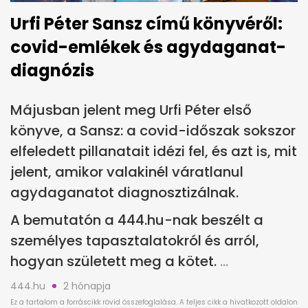
Urfi Péter Sansz című könyvéről:
covid-emlékek és agydaganat-
diagnózis
Májusban jelent meg Urfi Péter első
könyve, a Sansz: a covid-időszak sokszor
elfeledett pillanatait idézi fel, és azt is, mit
jelent, amikor valakinél váratlanul
agydaganatot diagnosztizálnak.
A bemutatón a 444.hu-nak beszélt a
személyes tapasztalatokról és arról,
hogyan született meg a kötet.
444.hu
2 hónapja