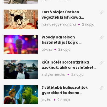
Forró olajos üstben
végezték ki Ishikawa
Goemont, Japán Robin
hamuesgyemant.hu
2 napja
Hoodját
Woody Harrelson
tiszteletdíjat kap a
Szarajevói Filmfesztiválon
atv.hu
2 napja
Kiút: sötét sorozatkritika
azoknak, akik a részleteket
keresik
instylemen.hu
2 napja
7 sötétebb kulisszatitok
gyerekkori kedvenc
filmjeinkről a Joy szerint
joy.hu
2 napja