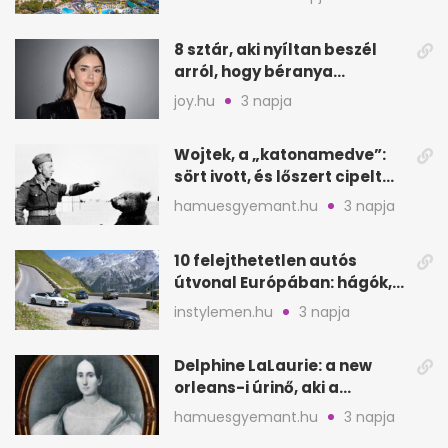
8 sztár, aki nyíltan beszél
arról, hogy béranya
segítette a családalapítást
joy.hu
3 napja
Wojtek, a „katonamedve”:
sört ivott, és lőszert cipelt
Monte Cassinónál
hamuesgyemant.hu
3 napja
10 felejthetetlen autós
útvonal Európában: hágók,
partok, fjordok
instylemen.hu
3 napja
Delphine LaLaurie: a new
orleans-i úrinő, aki a
padláson kínzott
hamuesgyemant.hu
3 napja