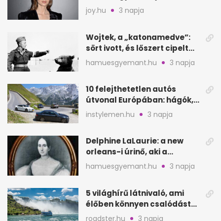
segítette a családalapítást
joy.hu
3 napja
Wojtek, a „katonamedve”:
sört ivott, és lőszert cipelt
Monte Cassinónál
hamuesgyemant.hu
3 napja
10 felejthetetlen autós
útvonal Európában: hágók,
partok, fjordok
instylemen.hu
3 napja
Delphine LaLaurie: a new
orleans-i úrinő, aki a
padláson kínzott
hamuesgyemant.hu
3 napja
5 világhírű látnivaló, ami
élőben könnyen csalódást
okozhat
roadster.hu
3 napja