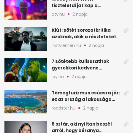
tiszteletdíjat kap a
Szarajevói Filmfesztiválon
atv.hu
2 napja
Kiút: sötét sorozatkritika
azoknak, akik a részleteket
keresik
instylemen.hu
2 napja
7 sötétebb kulisszatitok
gyerekkori kedvenc
filmjeinkről a Joy szerint
joy.hu
2 napja
Tömegturizmus csúcsra jár:
ez az ország a lakossága
kétszeresét fogadja
roadster.hu
2 napja
8 sztár, aki nyíltan beszél
arról, hogy béranya