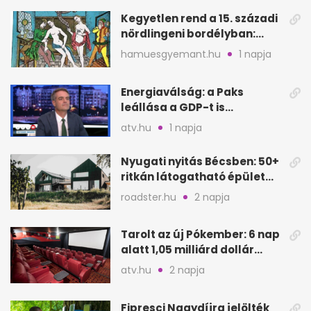
Kegyetlen rend a 15. századi
nördlingeni bordélyban:
verés, éheztetés
hamuesgyemant.hu
1 napja
Energiaválság: a Paks
leállása a GDP-t is
megütheti, int az
atv.hu
1 napja
Oeconomus
Nyugati nyitás Bécsben: 50+
ritkán látogatható épület
nyílik meg
roadster.hu
2 napja
Tarolt az új Pókember: 6 nap
alatt 1,05 milliárd dollár
bevétel
atv.hu
2 napja
Fipresci Nagydíjra jelölték