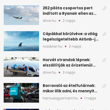
262 pilóta csoportos pert
indított a Ryanair ellen az
Egyesült Királyságban
drive.hu
2 napja
Cápákkal körülvéve: a világ
legelszigeteltebb Airbnb-je
a nyílt tengeren
roadster.hu
3 napja
Horvát strandok lépnek:
elszállítják az őrizetlenül
hagyott törölközőket
drive.hu
3 napja
Borravaló az ételfutárnak:
mikor illik adni, és mennyit
rendeléskor?
hamuesgyemant.hu
1 napja