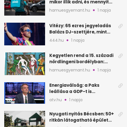
mikor illik adni, és mennyit
rendeléskor?
hamuesgyemant.hu
1 napja
Vitézy: 65 ezres jegyeladás
Balázs DJ-szettjére, mint
metró nélküli Puskás-meccs
444.hu
1 napja
Kegyetlen rend a 15. századi
nördlingeni bordélyban:
verés, éheztetés
hamuesgyemant.hu
1 napja
Energiaválság: a Paks
leállása a GDP-t is
megütheti, int az
atv.hu
1 napja
Oeconomus
Nyugati nyitás Bécsben: 50+
ritkán látogatható épület
nyílik meg