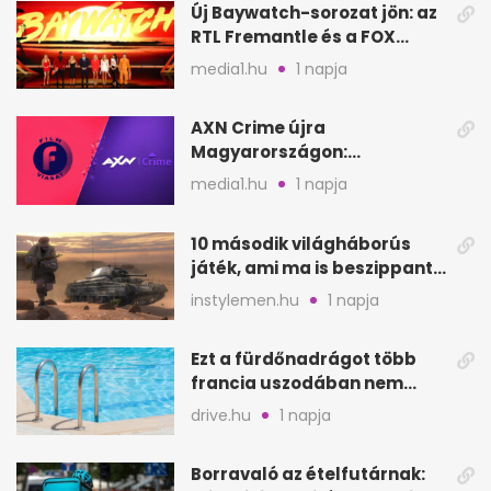
Új Baywatch-sorozat jön: az
RTL Fremantle és a FOX
készíti
media1.hu
1 napja
AXN Crime újra
Magyarországon:
szeptembertől a Viasat Film
media1.hu
1 napja
helyén
10 második világháborús
játék, ami ma is beszippant
a képernyő elé
instylemen.hu
1 napja
Ezt a fürdőnadrágot több
francia uszodában nem
fogadják el
drive.hu
1 napja
Borravaló az ételfutárnak: