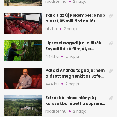
roadster.hu
2 napja
Tarolt az új Pókember: 6 nap
alatt 1,05 milliárd dollár
bevétel
atv.hu
2 napja
Fipresci Nagydíjra jelölték
Enyedi Ildikó filmjét, a
Csendes barátot
444.hu
2 napja
Pataki András tagadja: nem
alázott meg senkit az Szfe
felvételijén
444.hu
2 napja
Extrákból nincs hiány: új
korszakba lépett a soproni
Fagus Hotel
roadster.hu
2 napja