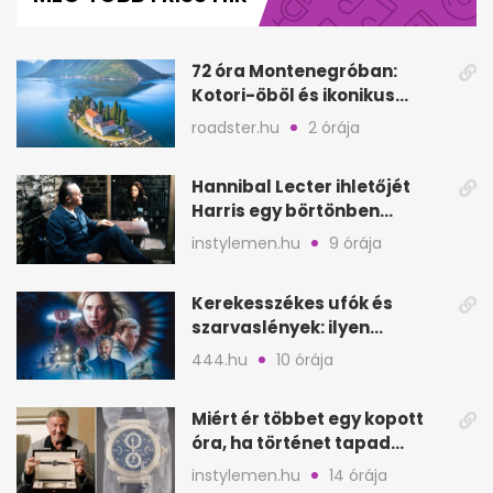
minute,
5
seconds
72 óra Montenegróban:
Kotori-öböl és ikonikus
tengerpart 3 nap alatt
roadster.hu
2 órája
Hannibal Lecter ihletőjét
Harris egy börtönben
ismerte meg
instylemen.hu
9 órája
Kerekesszékes ufók és
szarvaslények: ilyen
Spielberg új filmje
444.hu
10 órája
Miért ér többet egy kopott
óra, ha történet tapad
hozzá?
instylemen.hu
14 órája