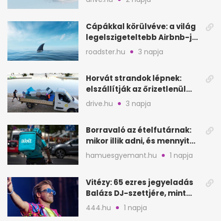
Cápákkal körülvéve: a világ
legelszigeteltebb Airbnb-je
a nyílt tengeren
roadster.hu
3 napja
Horvát strandok lépnek:
elszállítják az őrizetlenül
hagyott törölközőket
drive.hu
3 napja
Borravaló az ételfutárnak:
mikor illik adni, és mennyit
rendeléskor?
hamuesgyemant.hu
1 napja
Vitézy: 65 ezres jegyeladás
Balázs DJ-szettjére, mint
metró nélküli Puskás-meccs
444.hu
1 napja