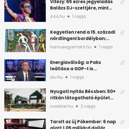
Vitézy: 65 ezres jegyeladás
Balázs DJ-szettjére, mint
metró nélküli Puskás-meccs
444.hu
1 napja
Kegyetlen rend a 15. századi
nördlingeni bordélyban:
verés, éheztetés
hamuesgyemant.hu
1 napja
Energiaválság: a Paks
leállása a GDP-t is
megütheti, int az
atv.hu
1 napja
Oeconomus
Nyugati nyitás Bécsben: 50+
ritkán látogatható épület
nyílik meg
roadster.hu
2 napja
Tarolt az új Pókember: 6 nap
alatt 1,05 milliárd dollár