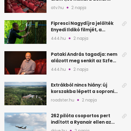
bevétel
atv.hu
2 napja
Fipresci Nagydíjra jelölték
Enyedi Ildikó filmjét, a
Csendes barátot
444.hu
2 napja
Pataki András tagadja: nem
alázott meg senkit az Szfe
felvételijén
444.hu
2 napja
Extrákból nincs hiány: új
korszakba lépett a soproni
Fagus Hotel
roadster.hu
2 napja
262 pilóta csoportos pert
indított a Ryanair ellen az
Egyesült Királyságban
drive.hu
2 napja