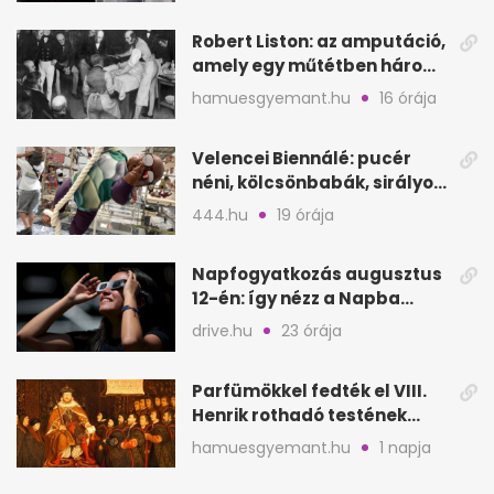
Robert Liston: az amputáció,
amely egy műtétben három
életet követelt
hamuesgyemant.hu
16 órája
Velencei Biennálé: pucér
néni, kölcsönbabák, sirályok,
és kész a családi program
444.hu
19 órája
Napfogyatkozás augusztus
12-én: így nézz a Napba
biztonságosan
drive.hu
23 órája
Parfümökkel fedték el VIII.
Henrik rothadó testének
szagát
hamuesgyemant.hu
1 napja