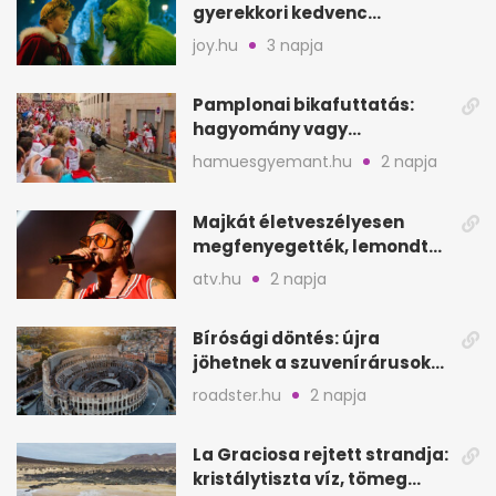
gyerekkori kedvenc
filmjeinkről a Joy szerint
joy.hu
3 napja
Pamplonai bikafuttatás:
hagyomány vagy
értelmetlen vérontás?
hamuesgyemant.hu
2 napja
Majkát életveszélyesen
megfenyegették, lemondta
a sepsiszentgyörgyi
atv.hu
2 napja
koncertet
Bírósági döntés: újra
jöhetnek a szuvenírárusok
Európa ikonikus helyére
roadster.hu
2 napja
La Graciosa rejtett strandja:
kristálytiszta víz, tömeg