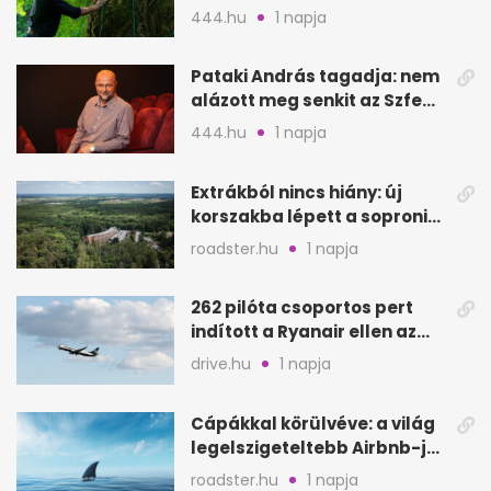
Csendes barátot
444.hu
1 napja
Pataki András tagadja: nem
alázott meg senkit az Szfe
felvételijén
444.hu
1 napja
Extrákból nincs hiány: új
korszakba lépett a soproni
Fagus Hotel
roadster.hu
1 napja
262 pilóta csoportos pert
indított a Ryanair ellen az
Egyesült Királyságban
drive.hu
1 napja
Cápákkal körülvéve: a világ
legelszigeteltebb Airbnb-je
a nyílt tengeren
roadster.hu
1 napja