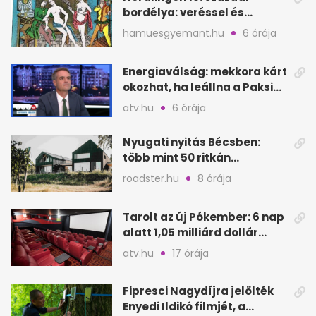
bordélya: veréssel és
éheztetéssel tartották
hamuesgyemant.hu
6 órája
fogva a nőket
Energiaválság: mekkora kárt
okozhat, ha leállna a Paksi
Atomerőmű?
atv.hu
6 órája
Nyugati nyitás Bécsben:
több mint 50 ritkán
látogatható épület
roadster.hu
8 órája
megnyílik
Tarolt az új Pókember: 6 nap
alatt 1,05 milliárd dollár
bevétel
atv.hu
17 órája
Fipresci Nagydíjra jelölték
Enyedi Ildikó filmjét, a