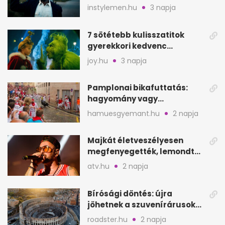
keresik
instylemen.hu
3 napja
7 sötétebb kulisszatitok
gyerekkori kedvenc
filmjeinkről a Joy szerint
joy.hu
3 napja
Pamplonai bikafuttatás:
hagyomány vagy
értelmetlen vérontás?
hamuesgyemant.hu
2 napja
Majkát életveszélyesen
megfenyegették, lemondta
a sepsiszentgyörgyi
atv.hu
2 napja
koncertet
Bírósági döntés: újra
jöhetnek a szuvenírárusok
Európa ikonikus helyére
roadster.hu
2 napja