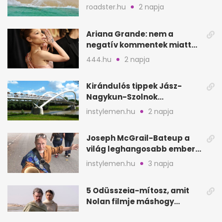
nélkül
roadster.hu
2 napja
Ariana Grande: nem a
negatív kommentek miatt
vonul vissza
444.hu
2 napja
Kirándulós tippek Jász-
Nagykun-Szolnok
megyében: 6 kihagyhatatlan
instylemen.hu
2 napja
hely
Joseph McGrail-Bateup a
világ leghangosabb embere
lett Ausztráliából
instylemen.hu
3 napja
5 Odüsszeia-mítosz, amit
Nolan filmje máshogy
mutat, mint Homérosz
joy.hu
3 napja