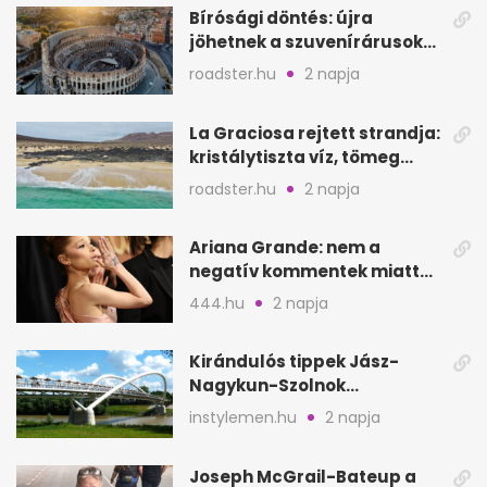
Bírósági döntés: újra
jöhetnek a szuvenírárusok
Európa ikonikus helyére
roadster.hu
2 napja
La Graciosa rejtett strandja:
kristálytiszta víz, tömeg
nélkül
roadster.hu
2 napja
Ariana Grande: nem a
negatív kommentek miatt
vonul vissza
444.hu
2 napja
Kirándulós tippek Jász-
Nagykun-Szolnok
megyében: 6 kihagyhatatlan
instylemen.hu
2 napja
hely
Joseph McGrail-Bateup a