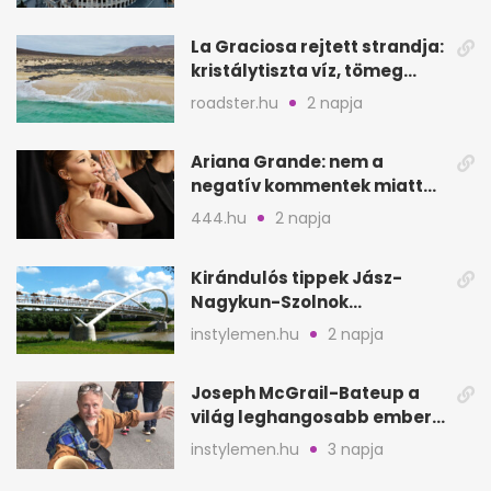
La Graciosa rejtett strandja:
kristálytiszta víz, tömeg
nélkül
roadster.hu
2 napja
Ariana Grande: nem a
negatív kommentek miatt
vonul vissza
444.hu
2 napja
Kirándulós tippek Jász-
Nagykun-Szolnok
megyében: 6 kihagyhatatlan
instylemen.hu
2 napja
hely
Joseph McGrail-Bateup a
világ leghangosabb embere
lett Ausztráliából
instylemen.hu
3 napja