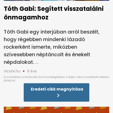
Tóth Gabi: Segített visszatalálni
önmagamhoz
Tóth Gabi egy interjúban arról beszélt,
hogy régebben mindenki lázadó
rockerként ismerte, miközben
szívesebben néptáncolt és énekelt
népdalokat.
nlcafe.hu
9 éve
Eredeti cikk megnyitása