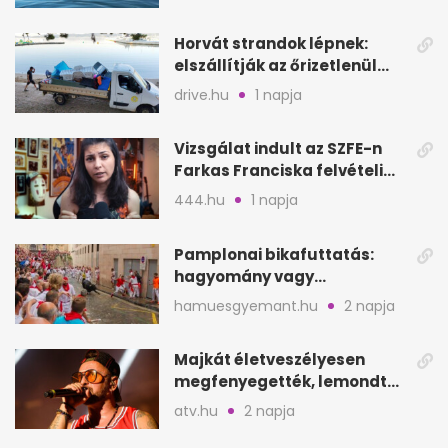
Horvát strandok lépnek:
elszállítják az őrizetlenül
hagyott törölközőket
drive.hu
1 napja
Vizsgálat indult az SZFE-n
Farkas Franciska felvételi
videója után
444.hu
1 napja
Pamplonai bikafuttatás:
hagyomány vagy
értelmetlen vérontás?
hamuesgyemant.hu
2 napja
Majkát életveszélyesen
megfenyegették, lemondta
a sepsiszentgyörgyi
atv.hu
2 napja
koncertet