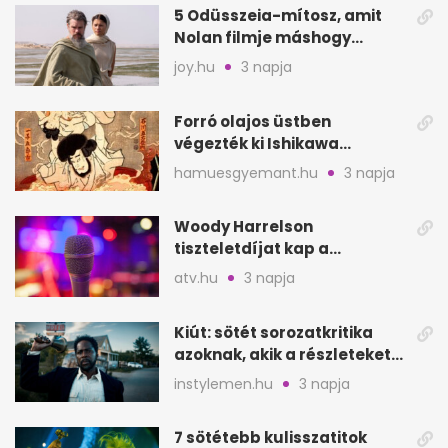
5 Odüsszeia-mítosz, amit
Nolan filmje máshogy
mutat, mint Homérosz
joy.hu
3 napja
Forró olajos üstben
végezték ki Ishikawa
Goemont, Japán Robin
hamuesgyemant.hu
3 napja
Hoodját
Woody Harrelson
tiszteletdíjat kap a
Szarajevói Filmfesztiválon
atv.hu
3 napja
Kiút: sötét sorozatkritika
azoknak, akik a részleteket
keresik
instylemen.hu
3 napja
7 sötétebb kulisszatitok