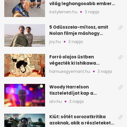
világ leghangosabb embere
lett Ausztráliából
instylemen.hu
3 napja
5 Odüsszeia-mítosz, amit
Nolan filmje máshogy
mutat, mint Homérosz
joy.hu
3 napja
Forró olajos üstben
végezték ki Ishikawa
Goemont, Japán Robin
hamuesgyemant.hu
3 napja
Hoodját
Woody Harrelson
tiszteletdíjat kap a
Szarajevói Filmfesztiválon
atv.hu
3 napja
Kiút: sötét sorozatkritika
azoknak, akik a részleteket