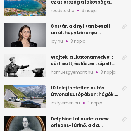
ez az ország a lakossága
kétszeresét fogadja
roadster.hu
3 napja
8 sztár, aki nyíltan beszél
arról, hogy béranya
segítette a családalapítást
joy.hu
3 napja
Wojtek, a „katonamedve”:
sört ivott, és lőszert cipelt
Monte Cassinónál
hamuesgyemant.hu
3 napja
10 felejthetetlen autós
útvonal Európában: hágók,
partok, fjordok
instylemen.hu
3 napja
Delphine LaLaurie: a new
orleans-i úrinő, aki a