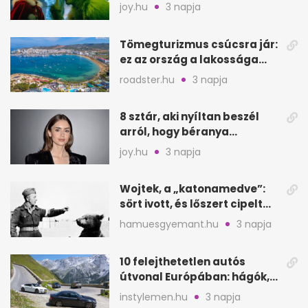
filmjeinkről a Joy szerint
joy.hu
3 napja
Tömegturizmus csúcsra jár:
ez az ország a lakossága
kétszeresét fogadja
roadster.hu
3 napja
8 sztár, aki nyíltan beszél
arról, hogy béranya
segítette a családalapítást
joy.hu
3 napja
Wojtek, a „katonamedve”:
sört ivott, és lőszert cipelt
Monte Cassinónál
hamuesgyemant.hu
3 napja
10 felejthetetlen autós
útvonal Európában: hágók,
partok, fjordok
instylemen.hu
3 napja