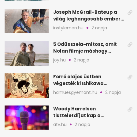
Joseph McGrail-Bateup a
világ leghangosabb embere
lett Ausztráliából
instylemen.hu
2 napja
5 Odüsszeia-mítosz, amit
Nolan filmje máshogy
mutat, mint Homérosz
joy.hu
2 napja
Forró olajos üstben
végezték ki Ishikawa
Goemont, Japán Robin
hamuesgyemant.hu
2 napja
Hoodját
Woody Harrelson
tiszteletdíjat kap a
Szarajevói Filmfesztiválon
atv.hu
2 napja