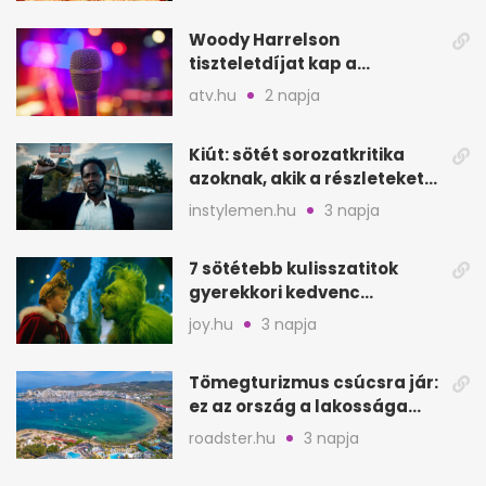
Woody Harrelson
tiszteletdíjat kap a
Szarajevói Filmfesztiválon
atv.hu
2 napja
Kiút: sötét sorozatkritika
azoknak, akik a részleteket
keresik
instylemen.hu
3 napja
7 sötétebb kulisszatitok
gyerekkori kedvenc
filmjeinkről a Joy szerint
joy.hu
3 napja
Tömegturizmus csúcsra jár:
ez az ország a lakossága
kétszeresét fogadja
roadster.hu
3 napja