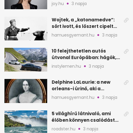
segítette a családalapítást
joy.hu
3 napja
Wojtek, a „katonamedve”:
sört ivott, és lőszert cipelt
Monte Cassinónál
hamuesgyemant.hu
3 napja
10 felejthetetlen autós
útvonal Európában: hágók,
partok, fjordok
instylemen.hu
3 napja
Delphine LaLaurie: a new
orleans-i úrinő, aki a
padláson kínzott
hamuesgyemant.hu
3 napja
5 világhírű látnivaló, ami
élőben könnyen csalódást
okozhat
roadster.hu
3 napja