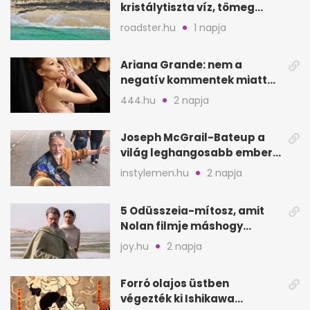
kristálytiszta víz, tömeg
nélkül
roadster.hu
1 napja
Ariana Grande: nem a
negatív kommentek miatt
vonul vissza
444.hu
2 napja
Joseph McGrail-Bateup a
világ leghangosabb embere
lett Ausztráliából
instylemen.hu
2 napja
5 Odüsszeia-mítosz, amit
Nolan filmje máshogy
mutat, mint Homérosz
joy.hu
2 napja
Forró olajos üstben
végezték ki Ishikawa