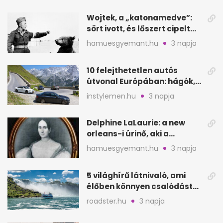
Wojtek, a „katonamedve”:
sört ivott, és lőszert cipelt
Monte Cassinónál
hamuesgyemant.hu
3 napja
10 felejthetetlen autós
útvonal Európában: hágók,
partok, fjordok
instylemen.hu
3 napja
Delphine LaLaurie: a new
orleans-i úrinő, aki a
padláson kínzott
hamuesgyemant.hu
3 napja
5 világhírű látnivaló, ami
élőben könnyen csalódást
okozhat
roadster.hu
3 napja