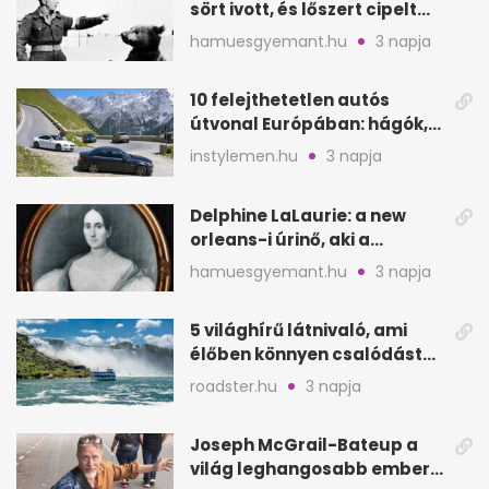
sört ivott, és lőszert cipelt
Monte Cassinónál
hamuesgyemant.hu
3 napja
10 felejthetetlen autós
útvonal Európában: hágók,
partok, fjordok
instylemen.hu
3 napja
Delphine LaLaurie: a new
orleans-i úrinő, aki a
padláson kínzott
hamuesgyemant.hu
3 napja
5 világhírű látnivaló, ami
élőben könnyen csalódást
okozhat
roadster.hu
3 napja
Joseph McGrail-Bateup a
világ leghangosabb embere