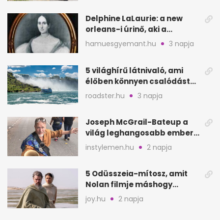
Delphine LaLaurie: a new
orleans-i úrinő, aki a
padláson kínzott
hamuesgyemant.hu
3 napja
5 világhírű látnivaló, ami
élőben könnyen csalódást
okozhat
roadster.hu
3 napja
Joseph McGrail-Bateup a
világ leghangosabb embere
lett Ausztráliából
instylemen.hu
2 napja
5 Odüsszeia-mítosz, amit
Nolan filmje máshogy
mutat, mint Homérosz
joy.hu
2 napja