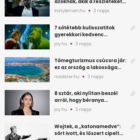
azoknak, akik a részleteket
keresik
instylemen.hu
3 napja
7 sötétebb kulisszatitok
gyerekkori kedvenc
filmjeinkről a Joy szerint
joy.hu
3 napja
Tömegturizmus csúcsra jár:
ez az ország a lakossága
kétszeresét fogadja
roadster.hu
3 napja
8 sztár, aki nyíltan beszél
arról, hogy béranya
segítette a családalapítást
joy.hu
3 napja
Wojtek, a „katonamedve”:
sört ivott, és lőszert cipelt