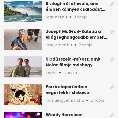
5 világhírű látnivaló, ami
élőben könnyen csalódást
okozhat
roadster.hu
3 napja
Joseph McGrail-Bateup a
világ leghangosabb embere
lett Ausztráliából
instylemen.hu
2 napja
5 Odüsszeia-mítosz, amit
Nolan filmje máshogy
mutat, mint Homérosz
joy.hu
2 napja
Forró olajos üstben
végezték ki Ishikawa
Goemont, Japán Robin
hamuesgyemant.hu
2 napja
Hoodját
Woody Harrelson