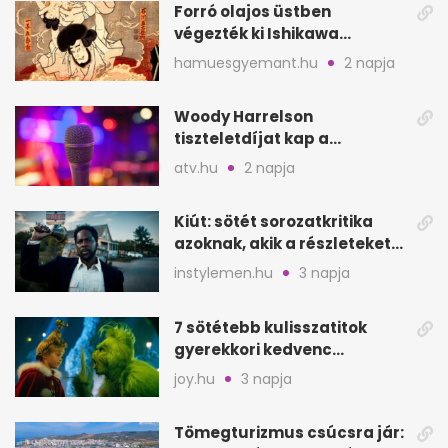
Forró olajos üstben
végezték ki Ishikawa
Goemont, Japán Robin
hamuesgyemant.hu
2 napja
Hoodját
Woody Harrelson
tiszteletdíjat kap a
Szarajevói Filmfesztiválon
atv.hu
2 napja
Kiút: sötét sorozatkritika
azoknak, akik a részleteket
keresik
instylemen.hu
3 napja
7 sötétebb kulisszatitok
gyerekkori kedvenc
filmjeinkről a Joy szerint
joy.hu
3 napja
Tömegturizmus csúcsra jár: