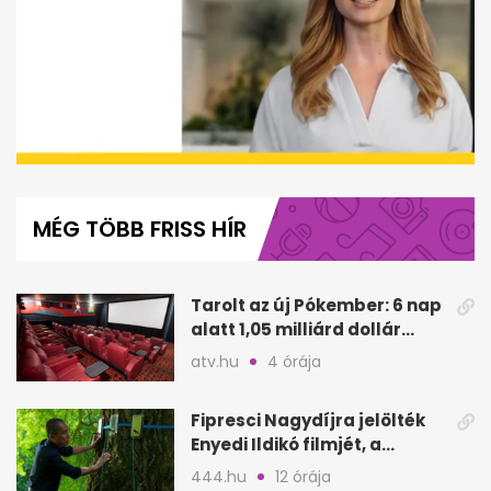
0
seconds
of
MÉG TÖBB FRISS HÍR
1
minute,
13
seconds
Tarolt az új Pókember: 6 nap
alatt 1,05 milliárd dollár
bevétel
atv.hu
4 órája
Fipresci Nagydíjra jelölték
Enyedi Ildikó filmjét, a
Csendes barátot
444.hu
12 órája