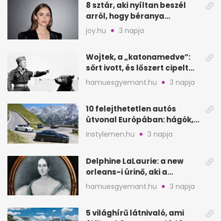
8 sztár, aki nyíltan beszél
arról, hogy béranya
segítette a családalapítást
joy.hu
3 napja
Wojtek, a „katonamedve”:
sört ivott, és lőszert cipelt
Monte Cassinónál
hamuesgyemant.hu
3 napja
10 felejthetetlen autós
útvonal Európában: hágók,
partok, fjordok
instylemen.hu
3 napja
Delphine LaLaurie: a new
orleans-i úrinő, aki a
padláson kínzott
hamuesgyemant.hu
3 napja
5 világhírű látnivaló, ami