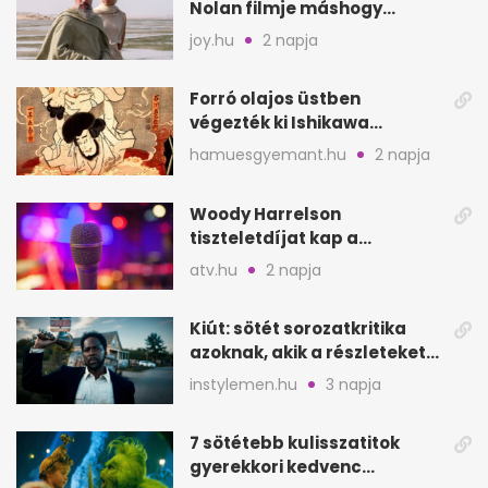
Nolan filmje máshogy
mutat, mint Homérosz
joy.hu
2 napja
Forró olajos üstben
végezték ki Ishikawa
Goemont, Japán Robin
hamuesgyemant.hu
2 napja
Hoodját
Woody Harrelson
tiszteletdíjat kap a
Szarajevói Filmfesztiválon
atv.hu
2 napja
Kiút: sötét sorozatkritika
azoknak, akik a részleteket
keresik
instylemen.hu
3 napja
7 sötétebb kulisszatitok
gyerekkori kedvenc