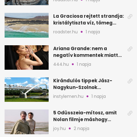
La Graciosa rejtett strandja:
kristálytiszta víz, tömeg
nélkül
roadster.hu
1 napja
Ariana Grande: nem a
negatív kommentek miatt
vonul vissza
444.hu
1 napja
Kirándulós tippek Jász-
Nagykun-Szolnok
megyében: 6 kihagyhatatlan
instylemen.hu
1 napja
hely
5 Odüsszeia-mítosz, amit
Nolan filmje máshogy
mutat, mint Homérosz
joy.hu
2 napja