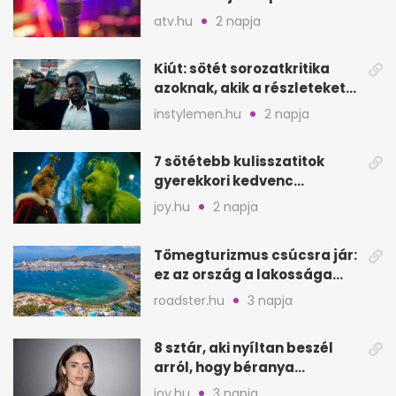
Szarajevói Filmfesztiválon
atv.hu
2 napja
Kiút: sötét sorozatkritika
azoknak, akik a részleteket
keresik
instylemen.hu
2 napja
7 sötétebb kulisszatitok
gyerekkori kedvenc
filmjeinkről a Joy szerint
joy.hu
2 napja
Tömegturizmus csúcsra jár:
ez az ország a lakossága
kétszeresét fogadja
roadster.hu
3 napja
8 sztár, aki nyíltan beszél
arról, hogy béranya
segítette a családalapítást
joy.hu
3 napja