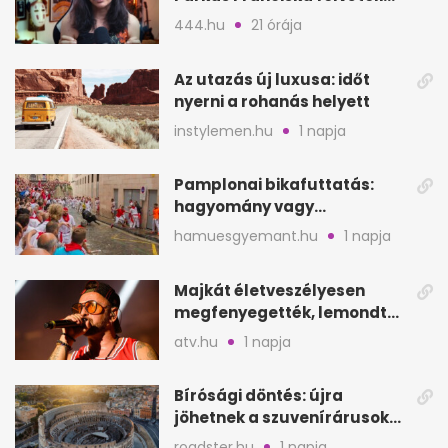
videója után
444.hu
21 órája
Az utazás új luxusa: időt
nyerni a rohanás helyett
instylemen.hu
1 napja
Pamplonai bikafuttatás:
hagyomány vagy
értelmetlen vérontás?
hamuesgyemant.hu
1 napja
Majkát életveszélyesen
megfenyegették, lemondta
a sepsiszentgyörgyi
atv.hu
1 napja
koncertet
Bírósági döntés: újra
jöhetnek a szuvenírárusok
Európa ikonikus helyére
roadster.hu
1 napja