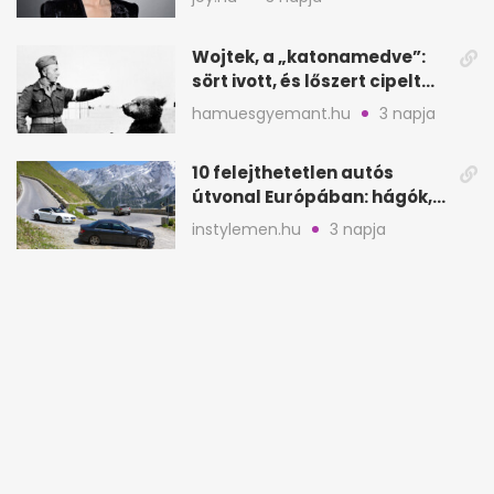
Wojtek, a „katonamedve”:
sört ivott, és lőszert cipelt
Monte Cassinónál
hamuesgyemant.hu
3 napja
10 felejthetetlen autós
útvonal Európában: hágók,
partok, fjordok
instylemen.hu
3 napja
Delphine LaLaurie: a new
orleans-i úrinő, aki a
padláson kínzott
hamuesgyemant.hu
3 napja
5 világhírű látnivaló, ami
élőben könnyen csalódást
okozhat
roadster.hu
3 napja