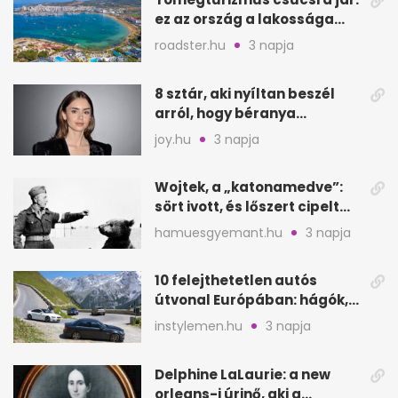
ez az ország a lakossága
kétszeresét fogadja
roadster.hu
3 napja
8 sztár, aki nyíltan beszél
arról, hogy béranya
segítette a családalapítást
joy.hu
3 napja
Wojtek, a „katonamedve”:
sört ivott, és lőszert cipelt
Monte Cassinónál
hamuesgyemant.hu
3 napja
10 felejthetetlen autós
útvonal Európában: hágók,
partok, fjordok
instylemen.hu
3 napja
Delphine LaLaurie: a new
orleans-i úrinő, aki a