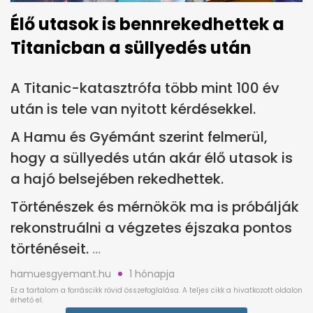
Élő utasok is bennrekedhettek a
Titanicban a süllyedés után
A Titanic-katasztrófa több mint 100 év
után is tele van nyitott kérdésekkel.
A Hamu és Gyémánt szerint felmerül,
hogy a süllyedés után akár élő utasok is
a hajó belsejében rekedhettek.
Történészek és mérnökök ma is próbálják
rekonstruálni a végzetes éjszaka pontos
történéseit.
hamuesgyemant.hu
1 hónapja