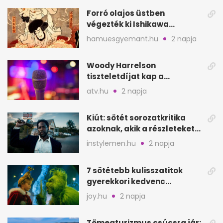
Forró olajos üstben
végezték ki Ishikawa
Goemont, Japán Robin
hamuesgyemant.hu
2 napja
Hoodját
Woody Harrelson
tiszteletdíjat kap a
Szarajevói Filmfesztiválon
atv.hu
2 napja
Kiút: sötét sorozatkritika
azoknak, akik a részleteket
keresik
instylemen.hu
2 napja
7 sötétebb kulisszatitok
gyerekkori kedvenc
filmjeinkről a Joy szerint
joy.hu
2 napja
Tömegturizmus csúcsra jár: