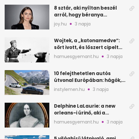
8 sztár, aki nyíltan beszél
arról, hogy béranya
segítette a családalapítást
joy.hu
3 napja
Wojtek, a „katonamedve”:
sört ivott, és lőszert cipelt
Monte Cassinónál
hamuesgyemant.hu
3 napja
10 felejthetetlen autós
útvonal Európában: hágók,
partok, fjordok
instylemen.hu
3 napja
Delphine LaLaurie: a new
orleans-i úrinő, aki a
padláson kínzott
hamuesgyemant.hu
3 napja
5 világhírű látnivaló, ami