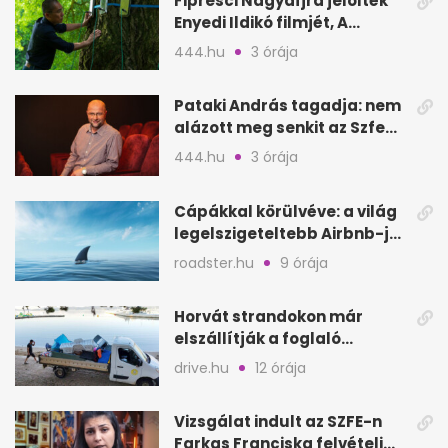
Fipresci Nagydíjra jelölték
Enyedi Ildikó filmjét, A
Csendes barátot
444.hu
3 órája
Pataki András tagadja: nem
alázott meg senkit az Szfe
felvételijén
444.hu
3 órája
Cápákkal körülvéve: a világ
legelszigeteltebb Airbnb-je
a nyílt tengeren
roadster.hu
9 órája
Horvát strandokon már
elszállítják a foglaló
törölközőket is
drive.hu
12 órája
Vizsgálat indult az SZFE-n
Farkas Franciska felvételi