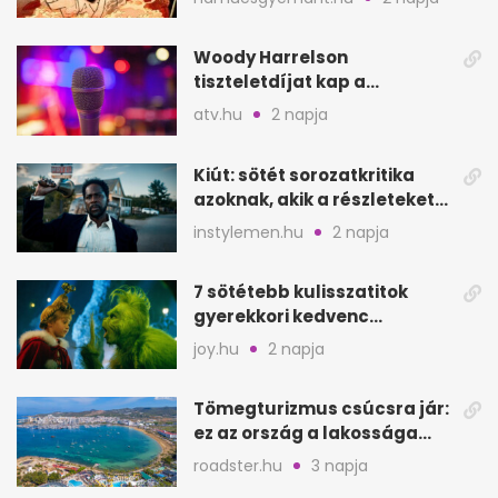
Hoodját
Woody Harrelson
tiszteletdíjat kap a
Szarajevói Filmfesztiválon
atv.hu
2 napja
Kiút: sötét sorozatkritika
azoknak, akik a részleteket
keresik
instylemen.hu
2 napja
7 sötétebb kulisszatitok
gyerekkori kedvenc
filmjeinkről a Joy szerint
joy.hu
2 napja
Tömegturizmus csúcsra jár:
ez az ország a lakossága
kétszeresét fogadja
roadster.hu
3 napja