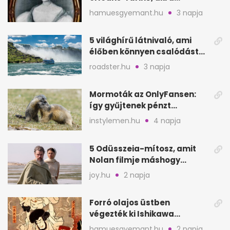
padláson kínzott
hamuesgyemant.hu
3 napja
5 világhírű látnivaló, ami
élőben könnyen csalódást
okozhat
roadster.hu
3 napja
Mormoták az OnlyFansen:
így gyűjtenek pénzt
amerikai kutatók
instylemen.hu
4 napja
5 Odüsszeia-mítosz, amit
Nolan filmje máshogy
mutat, mint Homérosz
joy.hu
2 napja
Forró olajos üstben
végezték ki Ishikawa
Goemont, Japán Robin
hamuesgyemant.hu
2 napja