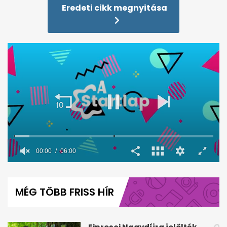
Eredeti cikk megnyitása
00:01
06:00
0
seconds
of
MÉG TÖBB FRISS HÍR
6
minutes,
0