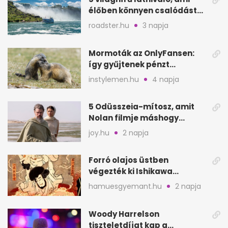
élőben könnyen csalódást
okozhat
roadster.hu
3 napja
Mormoták az OnlyFansen:
így gyűjtenek pénzt
amerikai kutatók
instylemen.hu
4 napja
5 Odüsszeia-mítosz, amit
Nolan filmje máshogy
mutat, mint Homérosz
joy.hu
2 napja
Forró olajos üstben
végezték ki Ishikawa
Goemont, Japán Robin
hamuesgyemant.hu
2 napja
Hoodját
Woody Harrelson
tiszteletdíjat kap a