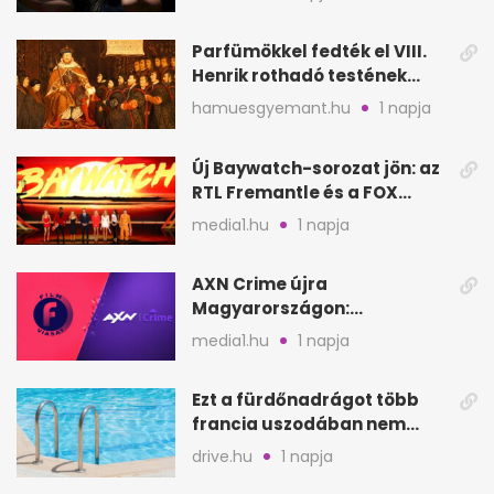
Parfümökkel fedték el VIII.
Henrik rothadó testének
szagát
hamuesgyemant.hu
1 napja
Új Baywatch-sorozat jön: az
RTL Fremantle és a FOX
készíti
media1.hu
1 napja
AXN Crime újra
Magyarországon:
szeptembertől a Viasat Film
media1.hu
1 napja
helyén
Ezt a fürdőnadrágot több
francia uszodában nem
fogadják el
drive.hu
1 napja