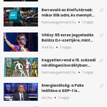
lépése
Borravaló az ételfutárnak:
mikor illik adni, és mennyit
rendeléskor?
hamuesgyemant.hu
1 napja
Vitézy: 65 ezres jegyeladás
Balázs DJ-szettjére, mint
metró nélküli Puskás-meccs
444.hu
1 napja
Kegyetlen rend a 15. századi
nördlingeni bordélyban:
verés, éheztetés
hamuesgyemant.hu
1 napja
Energiaválság: a Paks
leállása a GDP-t is
megütheti, int az
atv.hu
1 napja
Oeconomus