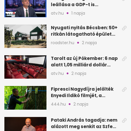
leállása a GDP-t is
megütheti, int az
atv.hu
1 napja
Oeconomus
Nyugati nyitás Bécsben: 50+
ritkán látogatható épület
nyílik meg
roadster.hu
2 napja
Tarolt az új Pókember: 6 nap
alatt 1,05 milliárd dollár
bevétel
atv.hu
2 napja
Fipresci Nagydíjra jelölték
Enyedi Ildikó filmjét, a
Csendes barátot
444.hu
2 napja
Pataki András tagadja: nem
alázott meg senkit az Szfe