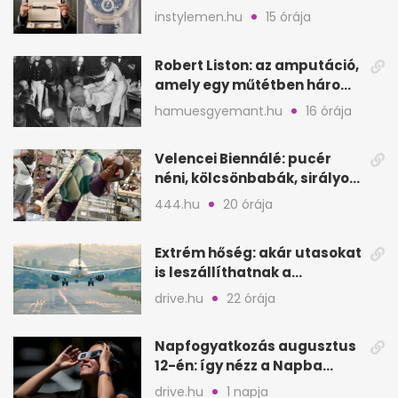
hozzá?
instylemen.hu
15 órája
Robert Liston: az amputáció,
amely egy műtétben három
életet követelt
hamuesgyemant.hu
16 órája
Velencei Biennálé: pucér
néni, kölcsönbabák, sirályok,
és kész a családi program
444.hu
20 órája
Extrém hőség: akár utasokat
is leszállíthatnak a
repülőgépről
drive.hu
22 órája
Napfogyatkozás augusztus
12-én: így nézz a Napba
biztonságosan
drive.hu
1 napja