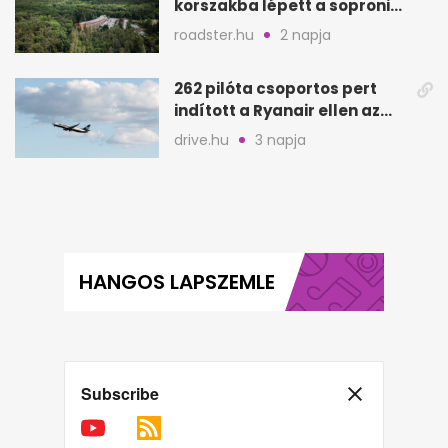
korszakba lépett a soproni
Fagus Hotel
roadster.hu
2 napja
262 pilóta csoportos pert
indított a Ryanair ellen az
Egyesült Királyságban
drive.hu
3 napja
HANGOS LAPSZEMLE