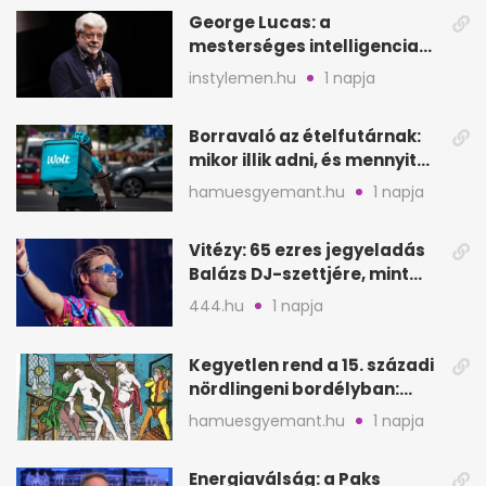
George Lucas: a
mesterséges intelligencia
lehet Hollywood következő
instylemen.hu
1 napja
lépése
Borravaló az ételfutárnak:
mikor illik adni, és mennyit
rendeléskor?
hamuesgyemant.hu
1 napja
Vitézy: 65 ezres jegyeladás
Balázs DJ-szettjére, mint
metró nélküli Puskás-meccs
444.hu
1 napja
Kegyetlen rend a 15. századi
nördlingeni bordélyban:
verés, éheztetés
hamuesgyemant.hu
1 napja
Energiaválság: a Paks