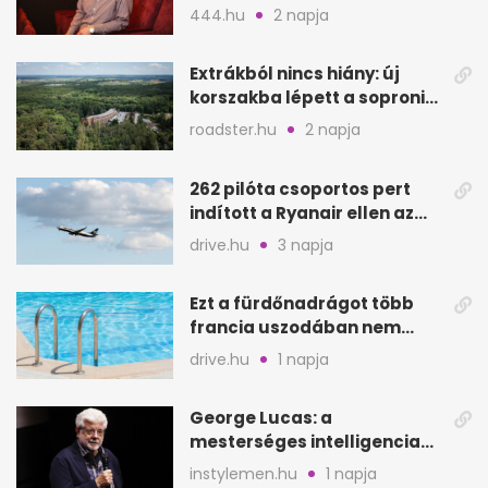
felvételijén
444.hu
2 napja
Extrákból nincs hiány: új
korszakba lépett a soproni
Fagus Hotel
roadster.hu
2 napja
262 pilóta csoportos pert
indított a Ryanair ellen az
Egyesült Királyságban
drive.hu
3 napja
Ezt a fürdőnadrágot több
francia uszodában nem
fogadják el
drive.hu
1 napja
George Lucas: a
mesterséges intelligencia
lehet Hollywood következő
instylemen.hu
1 napja