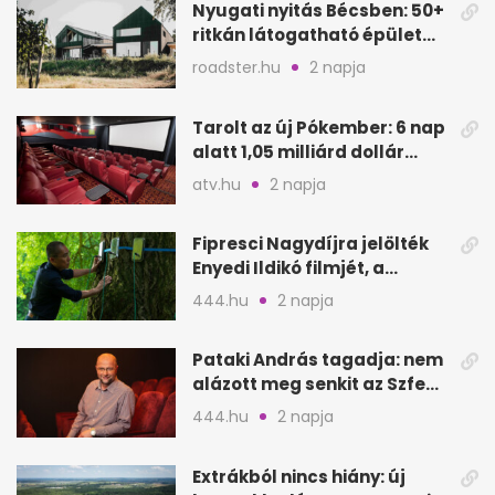
Nyugati nyitás Bécsben: 50+
ritkán látogatható épület
nyílik meg
roadster.hu
2 napja
Tarolt az új Pókember: 6 nap
alatt 1,05 milliárd dollár
bevétel
atv.hu
2 napja
Fipresci Nagydíjra jelölték
Enyedi Ildikó filmjét, a
Csendes barátot
444.hu
2 napja
Pataki András tagadja: nem
alázott meg senkit az Szfe
felvételijén
444.hu
2 napja
Extrákból nincs hiány: új