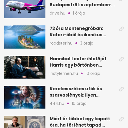
Budapestről: szeptemberre
kész, gyors kiruccanások
drive.hu
1 órája
72 óra Montenegróban:
Kotori-öböl és ikonikus
tengerpart 3 nap alatt
roadster.hu
3 órája
Hannibal Lecter ihletőjét
Harris egy börtönben
ismerte meg
instylemen.hu
10 órája
Kerekesszékes ufók és
szarvaslények: ilyen
Spielberg új filmje
444.hu
10 órája
Miért ér többet egy kopott
óra, ha történet tapad