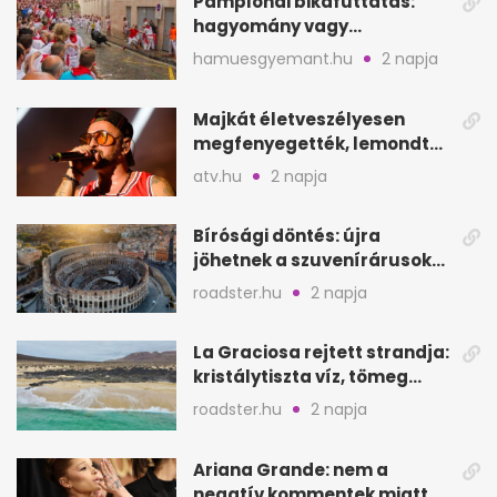
Pamplonai bikafuttatás:
hagyomány vagy
értelmetlen vérontás?
hamuesgyemant.hu
2 napja
Majkát életveszélyesen
megfenyegették, lemondta
a sepsiszentgyörgyi
atv.hu
2 napja
koncertet
Bírósági döntés: újra
jöhetnek a szuvenírárusok
Európa ikonikus helyére
roadster.hu
2 napja
La Graciosa rejtett strandja:
kristálytiszta víz, tömeg
nélkül
roadster.hu
2 napja
Ariana Grande: nem a
negatív kommentek miatt