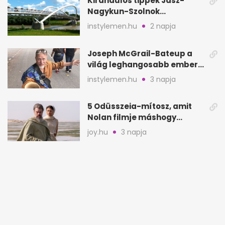
Kirándulós tippek Jász-
Nagykun-Szolnok
megyében: 6 kihagyhatatlan
instylemen.hu
2 napja
hely
Joseph McGrail-Bateup a
világ leghangosabb embere
lett Ausztráliából
instylemen.hu
3 napja
5 Odüsszeia-mítosz, amit
Nolan filmje máshogy
mutat, mint Homérosz
joy.hu
3 napja
Forró olajos üstben
végezték ki Ishikawa
Goemont, Japán Robin
hamuesgyemant.hu
3 napja
Hoodját
Woody Harrelson
tiszteletdíjat kap a