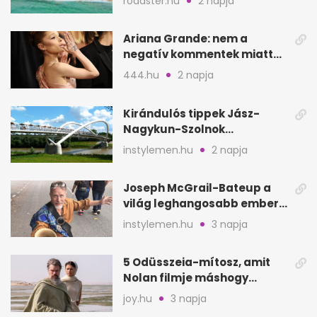
roadster.hu
2 napja
Ariana Grande: nem a
negatív kommentek miatt
vonul vissza
444.hu
2 napja
Kirándulós tippek Jász-
Nagykun-Szolnok
megyében: 6 kihagyhatatlan
instylemen.hu
2 napja
hely
Joseph McGrail-Bateup a
világ leghangosabb embere
lett Ausztráliából
instylemen.hu
3 napja
5 Odüsszeia-mítosz, amit
Nolan filmje máshogy
mutat, mint Homérosz
joy.hu
3 napja