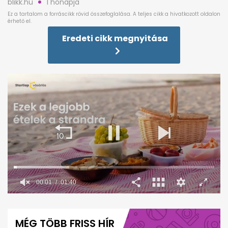
blikk.hu
1 hónapja
Eredeti cikk megnyitása
00:02
01:40
0
seconds
of
MÉG TÖBB FRISS HÍR
1