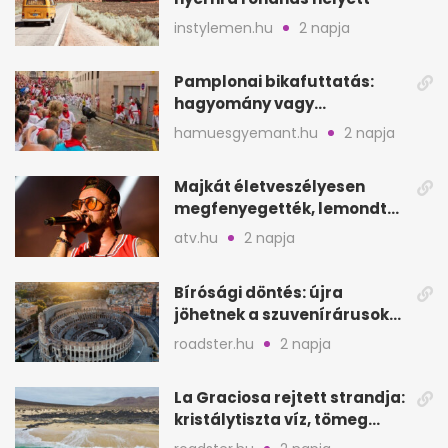
instylemen.hu
2 napja
Pamplonai bikafuttatás:
hagyomány vagy
értelmetlen vérontás?
hamuesgyemant.hu
2 napja
Majkát életveszélyesen
megfenyegették, lemondta
a sepsiszentgyörgyi
atv.hu
2 napja
koncertet
Bírósági döntés: újra
jöhetnek a szuvenírárusok
Európa ikonikus helyére
roadster.hu
2 napja
La Graciosa rejtett strandja:
kristálytiszta víz, tömeg
nélkül