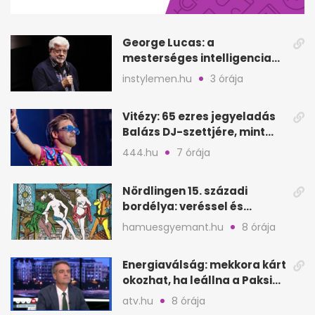
minute,
40
seconds
George Lucas: a
mesterséges intelligencia
lehet Hollywood következő
instylemen.hu
3 órája
lépése
Vitézy: 65 ezres jegyeladás
Balázs DJ-szettjére, mint
Puskás teltház metró nélkül
444.hu
7 órája
Nördlingen 15. századi
bordélya: veréssel és
éheztetéssel tartották
hamuesgyemant.hu
8 órája
fogva a nőket
Energiaválság: mekkora kárt
okozhat, ha leállna a Paksi
Atomerőmű?
atv.hu
8 órája