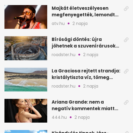
Majkát életveszélyesen
megfenyegették, lemondta
a sepsiszentgyörgyi
atv.hu
2 napja
koncertet
Bírósági döntés: újra
jöhetnek a szuvenírárusok
Európa ikonikus helyére
roadster.hu
2 napja
La Graciosa rejtett strandja:
kristálytiszta víz, tömeg
nélkül
roadster.hu
2 napja
Ariana Grande: nem a
negatív kommentek miatt
vonul vissza
444.hu
2 napja