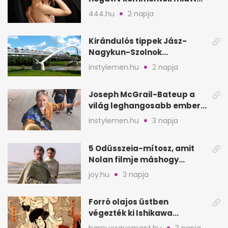
vonul vissza
444.hu
2 napja
Kirándulós tippek Jász-
Nagykun-Szolnok
megyében: 6 kihagyhatatlan
instylemen.hu
2 napja
hely
Joseph McGrail-Bateup a
világ leghangosabb embere
lett Ausztráliából
instylemen.hu
3 napja
5 Odüsszeia-mítosz, amit
Nolan filmje máshogy
mutat, mint Homérosz
joy.hu
3 napja
Forró olajos üstben
végezték ki Ishikawa
Goemont, Japán Robin