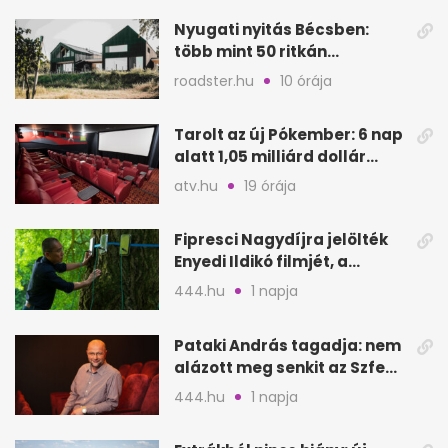
Nyugati nyitás Bécsben:
több mint 50 ritkán
látogatható épület
roadster.hu
10 órája
megnyílik
Tarolt az új Pókember: 6 nap
alatt 1,05 milliárd dollár
bevétel
atv.hu
19 órája
Fipresci Nagydíjra jelölték
Enyedi Ildikó filmjét, a
Csendes barátot
444.hu
1 napja
Pataki András tagadja: nem
alázott meg senkit az Szfe
felvételijén
444.hu
1 napja