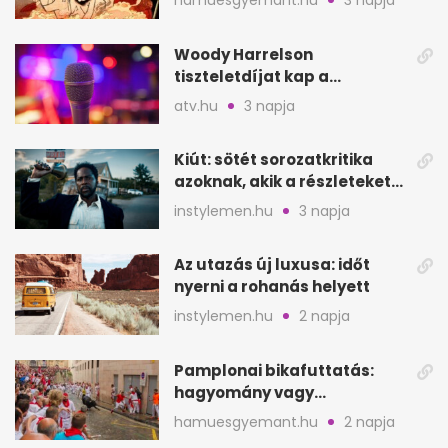
hamuesgyemant.hu
3 napja
Hoodját
Woody Harrelson
tiszteletdíjat kap a
Szarajevói Filmfesztiválon
atv.hu
3 napja
Kiút: sötét sorozatkritika
azoknak, akik a részleteket
keresik
instylemen.hu
3 napja
Az utazás új luxusa: időt
nyerni a rohanás helyett
instylemen.hu
2 napja
Pamplonai bikafuttatás:
hagyomány vagy
értelmetlen vérontás?
hamuesgyemant.hu
2 napja