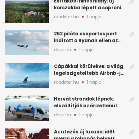
Extrákból nincs hiány: új
korszakba lépett a soproni
Fagus Hotel
roadster.hu
1 napja
262 pilóta csoportos pert
indított a Ryanair ellen az
Egyesült Királyságban
drive.hu
1 napja
Cápákkal körülvéve: a világ
legelszigeteltebb Airbnb-je
a nyílt tengeren
roadster.hu
1 napja
Horvát strandok lépnek:
elszállítják az őrizetlenül
hagyott törölközőket
drive.hu
1 napja
Az utazás új luxusa: időt
nyerni a rohanás helyett