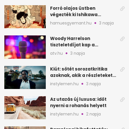
Forró olajos üstben
végezték ki Ishikawa
Goemont, Japán Robin
hamuesgyemant.hu
3 napja
Hoodját
Woody Harrelson
tiszteletdíjat kap a
Szarajevói Filmfesztiválon
atv.hu
3 napja
Kiút: sötét sorozatkritika
azoknak, akik a részleteket
keresik
instylemen.hu
3 napja
Az utazás új luxusa: időt
nyerni a rohanás helyett
instylemen.hu
2 napja