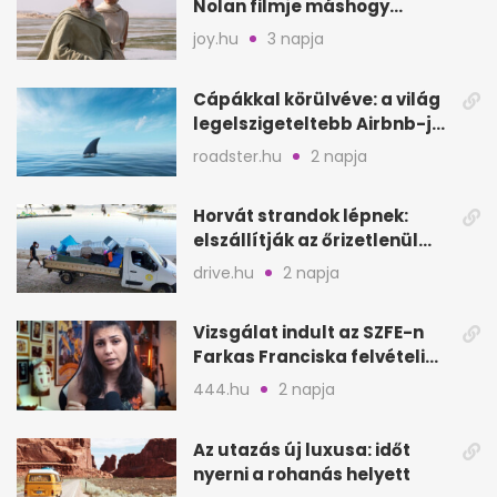
Nolan filmje máshogy
mutat, mint Homérosz
joy.hu
3 napja
Cápákkal körülvéve: a világ
legelszigeteltebb Airbnb-je
a nyílt tengeren
roadster.hu
2 napja
Horvát strandok lépnek:
elszállítják az őrizetlenül
hagyott törölközőket
drive.hu
2 napja
Vizsgálat indult az SZFE-n
Farkas Franciska felvételi
videója után
444.hu
2 napja
Az utazás új luxusa: időt
nyerni a rohanás helyett