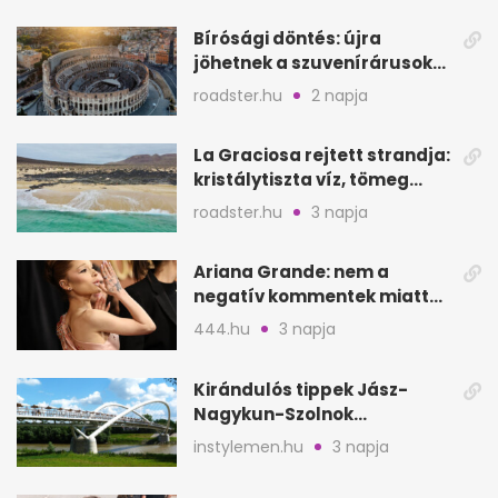
Bírósági döntés: újra
jöhetnek a szuvenírárusok
Európa ikonikus helyére
roadster.hu
2 napja
La Graciosa rejtett strandja:
kristálytiszta víz, tömeg
nélkül
roadster.hu
3 napja
Ariana Grande: nem a
negatív kommentek miatt
vonul vissza
444.hu
3 napja
Kirándulós tippek Jász-
Nagykun-Szolnok
megyében: 6 kihagyhatatlan
instylemen.hu
3 napja
hely