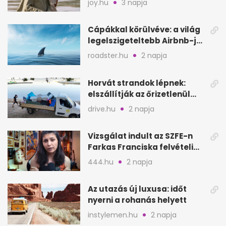
joy.hu
3 napja
Cápákkal körülvéve: a világ
legelszigeteltebb Airbnb-je
a nyílt tengeren
roadster.hu
2 napja
Horvát strandok lépnek:
elszállítják az őrizetlenül
hagyott törölközőket
drive.hu
2 napja
Vizsgálat indult az SZFE-n
Farkas Franciska felvételi
videója után
444.hu
2 napja
Az utazás új luxusa: időt
nyerni a rohanás helyett
instylemen.hu
2 napja