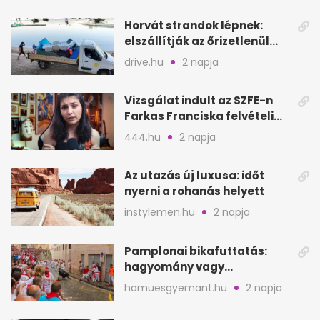
Horvát strandok lépnek:
elszállítják az őrizetlenül
hagyott törölközőket
drive.hu
2 napja
Vizsgálat indult az SZFE-n
Farkas Franciska felvételi
videója után
444.hu
2 napja
Az utazás új luxusa: időt
nyerni a rohanás helyett
instylemen.hu
2 napja
Pamplonai bikafuttatás:
hagyomány vagy
értelmetlen vérontás?
hamuesgyemant.hu
2 napja