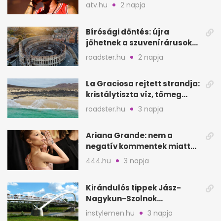
a sepsiszentgyörgyi
atv.hu
2 napja
koncertet
Bírósági döntés: újra
jöhetnek a szuvenírárusok
Európa ikonikus helyére
roadster.hu
2 napja
La Graciosa rejtett strandja:
kristálytiszta víz, tömeg
nélkül
roadster.hu
3 napja
Ariana Grande: nem a
negatív kommentek miatt
vonul vissza
444.hu
3 napja
Kirándulós tippek Jász-
Nagykun-Szolnok
megyében: 6 kihagyhatatlan
instylemen.hu
3 napja
hely