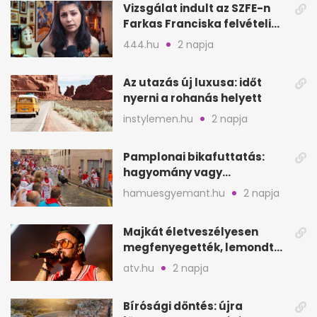
Vizsgálat indult az SZFE-n
Farkas Franciska felvételi
videója után
444.hu
2 napja
Az utazás új luxusa: időt
nyerni a rohanás helyett
instylemen.hu
2 napja
Pamplonai bikafuttatás:
hagyomány vagy
értelmetlen vérontás?
hamuesgyemant.hu
2 napja
Majkát életveszélyesen
megfenyegették, lemondta
a sepsiszentgyörgyi
atv.hu
2 napja
koncertet
Bírósági döntés: újra