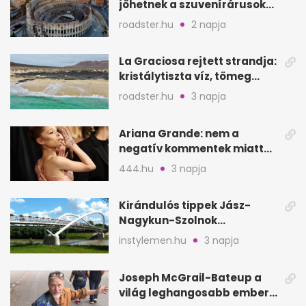
jöhetnek a szuvenírárusok
Európa ikonikus helyére
roadster.hu
2 napja
La Graciosa rejtett strandja:
kristálytiszta víz, tömeg
nélkül
roadster.hu
3 napja
Ariana Grande: nem a
negatív kommentek miatt
vonul vissza
444.hu
3 napja
Kirándulós tippek Jász-
Nagykun-Szolnok
megyében: 6 kihagyhatatlan
instylemen.hu
3 napja
hely
Joseph McGrail-Bateup a
világ leghangosabb embere