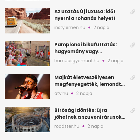
Az utazás új luxusa: időt
nyerni a rohanás helyett
instylemen.hu
2 napja
Pamplonai bikafuttatás:
hagyomány vagy
értelmetlen vérontás?
hamuesgyemant.hu
2 napja
Majkát életveszélyesen
megfenyegették, lemondta
a sepsiszentgyörgyi
atv.hu
2 napja
koncertet
Bírósági döntés: újra
jöhetnek a szuvenírárusok
Európa ikonikus helyére
roadster.hu
2 napja