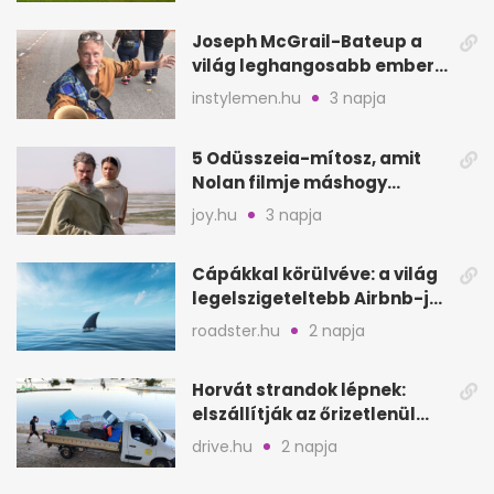
Joseph McGrail-Bateup a
világ leghangosabb embere
lett Ausztráliából
instylemen.hu
3 napja
5 Odüsszeia-mítosz, amit
Nolan filmje máshogy
mutat, mint Homérosz
joy.hu
3 napja
Cápákkal körülvéve: a világ
legelszigeteltebb Airbnb-je
a nyílt tengeren
roadster.hu
2 napja
Horvát strandok lépnek:
elszállítják az őrizetlenül
hagyott törölközőket
drive.hu
2 napja