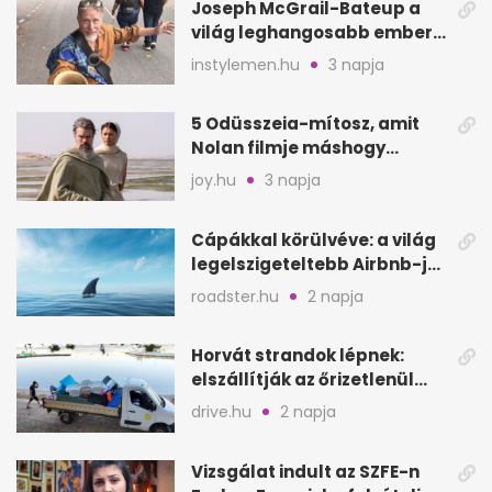
Joseph McGrail-Bateup a
világ leghangosabb embere
lett Ausztráliából
instylemen.hu
3 napja
5 Odüsszeia-mítosz, amit
Nolan filmje máshogy
mutat, mint Homérosz
joy.hu
3 napja
Cápákkal körülvéve: a világ
legelszigeteltebb Airbnb-je
a nyílt tengeren
roadster.hu
2 napja
Horvát strandok lépnek:
elszállítják az őrizetlenül
hagyott törölközőket
drive.hu
2 napja
Vizsgálat indult az SZFE-n