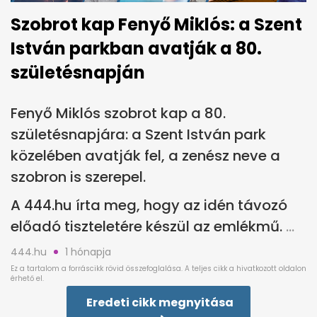
Szobrot kap Fenyő Miklós: a Szent
István parkban avatják a 80.
születésnapján
Fenyő Miklós szobrot kap a 80.
születésnapjára: a Szent István park
közelében avatják fel, a zenész neve a
szobron is szerepel.
A 444.hu írta meg, hogy az idén távozó
előadó tiszteletére készül az emlékmű.
444.hu
1 hónapja
Eredeti cikk megnyitása