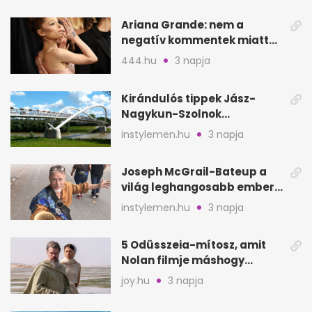
Ariana Grande: nem a
negatív kommentek miatt
vonul vissza
444.hu
3 napja
Kirándulós tippek Jász-
Nagykun-Szolnok
megyében: 6 kihagyhatatlan
instylemen.hu
3 napja
hely
Joseph McGrail-Bateup a
világ leghangosabb embere
lett Ausztráliából
instylemen.hu
3 napja
5 Odüsszeia-mítosz, amit
Nolan filmje máshogy
mutat, mint Homérosz
joy.hu
3 napja