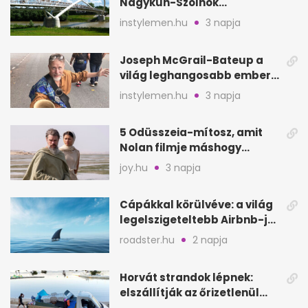
Nagykun-Szolnok
megyében: 6 kihagyhatatlan
instylemen.hu
3 napja
hely
Joseph McGrail-Bateup a
világ leghangosabb embere
lett Ausztráliából
instylemen.hu
3 napja
5 Odüsszeia-mítosz, amit
Nolan filmje máshogy
mutat, mint Homérosz
joy.hu
3 napja
Cápákkal körülvéve: a világ
legelszigeteltebb Airbnb-je
a nyílt tengeren
roadster.hu
2 napja
Horvát strandok lépnek:
elszállítják az őrizetlenül
hagyott törölközőket