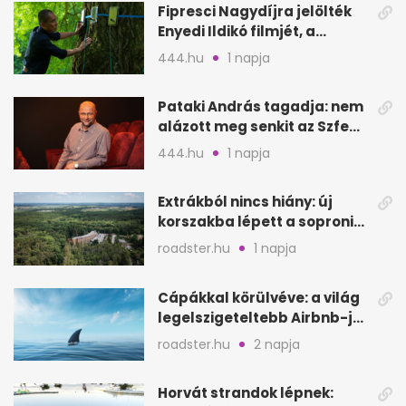
Fipresci Nagydíjra jelölték
Enyedi Ildikó filmjét, a
Csendes barátot
444.hu
1 napja
Pataki András tagadja: nem
alázott meg senkit az Szfe
felvételijén
444.hu
1 napja
Extrákból nincs hiány: új
korszakba lépett a soproni
Fagus Hotel
roadster.hu
1 napja
Cápákkal körülvéve: a világ
legelszigeteltebb Airbnb-je
a nyílt tengeren
roadster.hu
2 napja
Horvát strandok lépnek: