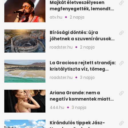
Majkát életveszélyesen
megfenyegették, lemondta
a sepsiszentgyörgyi
atv.hu
2 napja
koncertet
Bírósági döntés: újra
jöhetnek a szuvenírárusok
Európa ikonikus helyére
roadster.hu
2 napja
La Graciosa rejtett strandja:
kristálytiszta víz, tömeg
nélkül
roadster.hu
3 napja
Ariana Grande: nem a
negatív kommentek miatt
vonul vissza
444.hu
3 napja
Kirándulós tippek Jász-