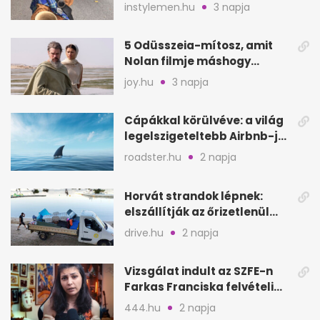
lett Ausztráliából
instylemen.hu
3 napja
5 Odüsszeia-mítosz, amit
Nolan filmje máshogy
mutat, mint Homérosz
joy.hu
3 napja
Cápákkal körülvéve: a világ
legelszigeteltebb Airbnb-je
a nyílt tengeren
roadster.hu
2 napja
Horvát strandok lépnek:
elszállítják az őrizetlenül
hagyott törölközőket
drive.hu
2 napja
Vizsgálat indult az SZFE-n
Farkas Franciska felvételi
videója után
444.hu
2 napja