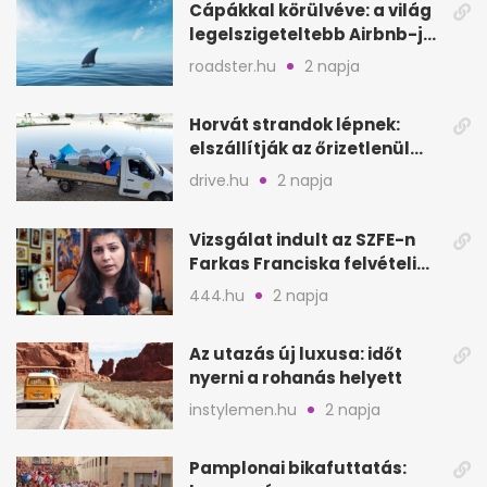
Cápákkal körülvéve: a világ
legelszigeteltebb Airbnb-je
a nyílt tengeren
roadster.hu
2 napja
Horvát strandok lépnek:
elszállítják az őrizetlenül
hagyott törölközőket
drive.hu
2 napja
Vizsgálat indult az SZFE-n
Farkas Franciska felvételi
videója után
444.hu
2 napja
Az utazás új luxusa: időt
nyerni a rohanás helyett
instylemen.hu
2 napja
Pamplonai bikafuttatás: