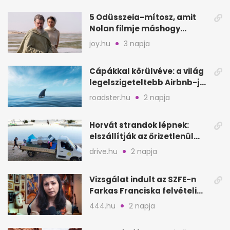
5 Odüsszeia-mítosz, amit
Nolan filmje máshogy
mutat, mint Homérosz
joy.hu
3 napja
Cápákkal körülvéve: a világ
legelszigeteltebb Airbnb-je
a nyílt tengeren
roadster.hu
2 napja
Horvát strandok lépnek:
elszállítják az őrizetlenül
hagyott törölközőket
drive.hu
2 napja
Vizsgálat indult az SZFE-n
Farkas Franciska felvételi
videója után
444.hu
2 napja