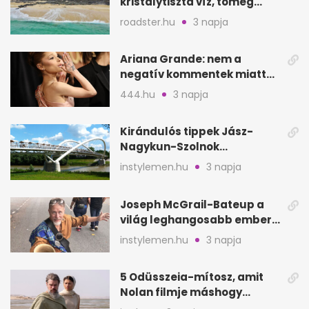
kristálytiszta víz, tömeg
nélkül
roadster.hu
3 napja
Ariana Grande: nem a
negatív kommentek miatt
vonul vissza
444.hu
3 napja
Kirándulós tippek Jász-
Nagykun-Szolnok
megyében: 6 kihagyhatatlan
instylemen.hu
3 napja
hely
Joseph McGrail-Bateup a
világ leghangosabb embere
lett Ausztráliából
instylemen.hu
3 napja
5 Odüsszeia-mítosz, amit
Nolan filmje máshogy
mutat, mint Homérosz