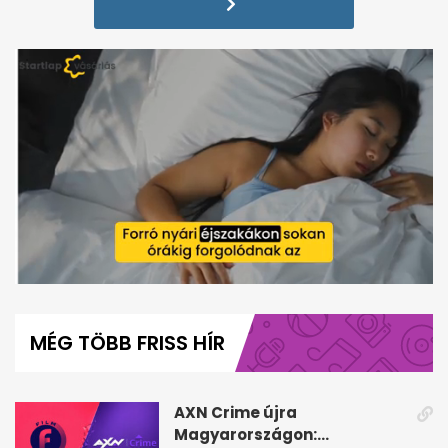
0
seconds
of
MÉG TÖBB FRISS HÍR
1
minute,
12
seconds
AXN Crime újra
Magyarországon: