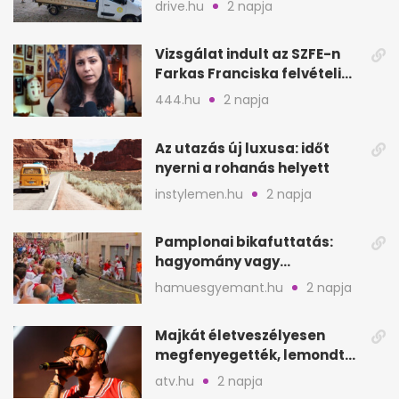
drive.hu
2 napja
Vizsgálat indult az SZFE-n
Farkas Franciska felvételi
videója után
444.hu
2 napja
Az utazás új luxusa: időt
nyerni a rohanás helyett
instylemen.hu
2 napja
Pamplonai bikafuttatás:
hagyomány vagy
értelmetlen vérontás?
hamuesgyemant.hu
2 napja
Majkát életveszélyesen
megfenyegették, lemondta
a sepsiszentgyörgyi
atv.hu
2 napja
koncertet