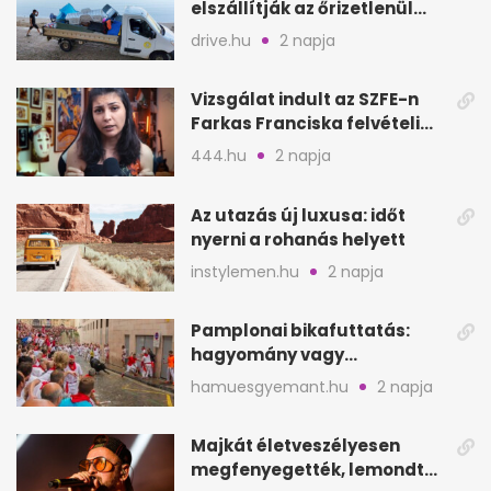
elszállítják az őrizetlenül
hagyott törölközőket
drive.hu
2 napja
Vizsgálat indult az SZFE-n
Farkas Franciska felvételi
videója után
444.hu
2 napja
Az utazás új luxusa: időt
nyerni a rohanás helyett
instylemen.hu
2 napja
Pamplonai bikafuttatás:
hagyomány vagy
értelmetlen vérontás?
hamuesgyemant.hu
2 napja
Majkát életveszélyesen
megfenyegették, lemondta