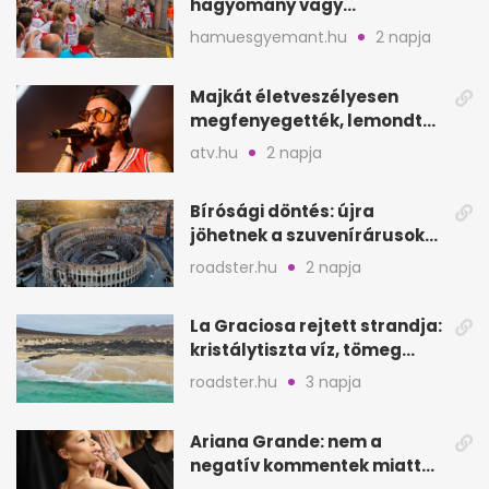
hagyomány vagy
értelmetlen vérontás?
hamuesgyemant.hu
2 napja
Majkát életveszélyesen
megfenyegették, lemondta
a sepsiszentgyörgyi
atv.hu
2 napja
koncertet
Bírósági döntés: újra
jöhetnek a szuvenírárusok
Európa ikonikus helyére
roadster.hu
2 napja
La Graciosa rejtett strandja:
kristálytiszta víz, tömeg
nélkül
roadster.hu
3 napja
Ariana Grande: nem a
negatív kommentek miatt