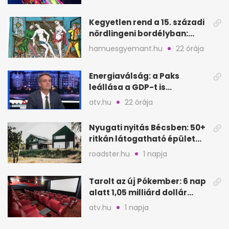
Kegyetlen rend a 15. századi
nördlingeni bordélyban:
verés, éheztetés
hamuesgyemant.hu
22 órája
Energiaválság: a Paks
leállása a GDP-t is
megütheti, int az
atv.hu
22 órája
Oeconomus
Nyugati nyitás Bécsben: 50+
ritkán látogatható épület
nyílik meg
roadster.hu
1 napja
Tarolt az új Pókember: 6 nap
alatt 1,05 milliárd dollár
bevétel
atv.hu
1 napja