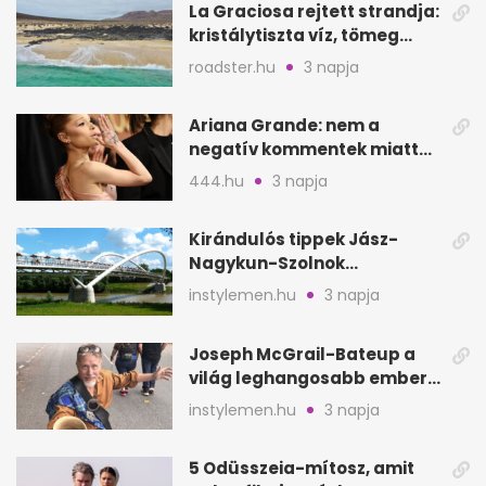
La Graciosa rejtett strandja:
kristálytiszta víz, tömeg
nélkül
roadster.hu
3 napja
Ariana Grande: nem a
negatív kommentek miatt
vonul vissza
444.hu
3 napja
Kirándulós tippek Jász-
Nagykun-Szolnok
megyében: 6 kihagyhatatlan
instylemen.hu
3 napja
hely
Joseph McGrail-Bateup a
világ leghangosabb embere
lett Ausztráliából
instylemen.hu
3 napja
5 Odüsszeia-mítosz, amit