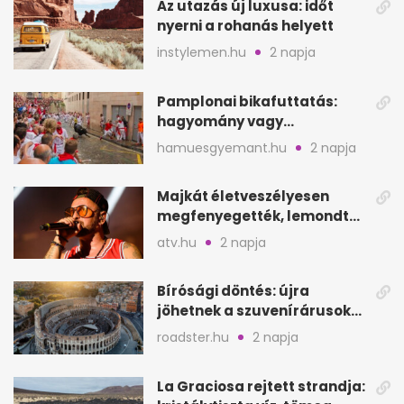
Az utazás új luxusa: időt
nyerni a rohanás helyett
instylemen.hu
2 napja
Pamplonai bikafuttatás:
hagyomány vagy
értelmetlen vérontás?
hamuesgyemant.hu
2 napja
Majkát életveszélyesen
megfenyegették, lemondta
a sepsiszentgyörgyi
atv.hu
2 napja
koncertet
Bírósági döntés: újra
jöhetnek a szuvenírárusok
Európa ikonikus helyére
roadster.hu
2 napja
La Graciosa rejtett strandja: