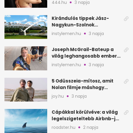
vonul vissza
444.hu
3 napja
Kirándulós tippek Jász-
Nagykun-Szolnok
megyében: 6 kihagyhatatlan
instylemen.hu
3 napja
hely
Joseph McGrail-Bateup a
világ leghangosabb embere
lett Ausztráliából
instylemen.hu
3 napja
5 Odüsszeia-mítosz, amit
Nolan filmje máshogy
mutat, mint Homérosz
joy.hu
3 napja
Cápákkal körülvéve: a világ
legelszigeteltebb Airbnb-je
a nyílt tengeren
roadster.hu
2 napja