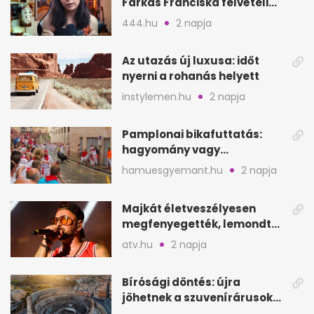
Farkas Franciska felvételi
videója után
444.hu
2 napja
Az utazás új luxusa: időt
nyerni a rohanás helyett
instylemen.hu
2 napja
Pamplonai bikafuttatás:
hagyomány vagy
értelmetlen vérontás?
hamuesgyemant.hu
2 napja
Majkát életveszélyesen
megfenyegették, lemondta
a sepsiszentgyörgyi
atv.hu
2 napja
koncertet
Bírósági döntés: újra
jöhetnek a szuvenírárusok
Európa ikonikus helyére