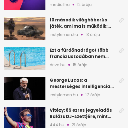
szeptembertől a Viasat Film
media1.hu
12 órája
helyén
10 második világháborús
játék, ami ma is működik:
hangulat és játékmenet
instylemen.hu
13 órája
Ezt a fürdőnadrágot több
francia uszodában nem
fogadják el
drive.hu
15 órája
George Lucas: a
mesterséges intelligencia
lehet Hollywood következő
instylemen.hu
17 órája
lépése
Vitézy: 65 ezres jegyeladás
Balázs DJ-szettjére, mint
metró nélküli Puskás-meccs
444.hu
21 órája