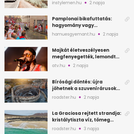
instylemen.hu
2 napja
Pamplonai bikafuttatás:
hagyomány vagy
értelmetlen vérontás?
hamuesgyemant.hu
2 napja
Majkát életveszélyesen
megfenyegették, lemondta
a sepsiszentgyörgyi
atv.hu
2 napja
koncertet
Bírósági döntés: újra
jöhetnek a szuvenírárusok
Európa ikonikus helyére
roadster.hu
2 napja
La Graciosa rejtett strandja:
kristálytiszta víz, tömeg
nélkül
roadster.hu
3 napja