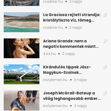
roadster.hu
2 napja
La Graciosa rejtett strandja:
kristálytiszta víz, tömeg
nélkül
roadster.hu
3 napja
Ariana Grande: nem a
negatív kommentek miatt
vonul vissza
444.hu
3 napja
Kirándulós tippek Jász-
Nagykun-Szolnok
megyében: 6 kihagyhatatlan
instylemen.hu
3 napja
hely
Joseph McGrail-Bateup a
világ leghangosabb embere
lett Ausztráliából
instylemen.hu
3 napja