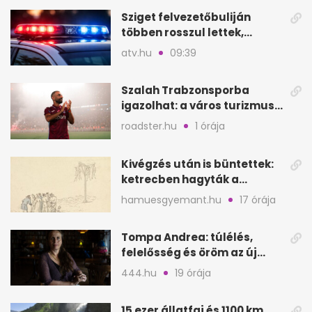
Sziget felvezetőbuliján
többen rosszul lettek,
reagáltak a szervezők
atv.hu
09:39
Szalah Trabzonsporba
igazolhat: a város turizmusa
is rákapcsolhat
roadster.hu
1 órája
Kivégzés után is büntettek:
ketrecben hagyták a
holttesteket
hamuesgyemant.hu
17 órája
Tompa Andrea: túlélés,
felelősség és öröm az új
regény tükrében
444.hu
19 órája
15 ezer állatfaj és 1100 km