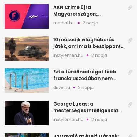
AXN Crime újra
Magyarországon:
szeptembertől a Viasat Film
media1.hu
2 napja
helyén
10 második világháborús
játék, ami ma is beszippant
a képernyő elé
instylemen.hu
2 napja
Ezt a fürdőnadrágot több
francia uszodában nem
fogadják el
drive.hu
2 napja
George Lucas: a
mesterséges intelligencia
lehet Hollywood következő
instylemen.hu
2 napja
lépése
Borravaló az ételfutárnak: