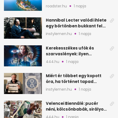
tengerpart 3 nap alatt
roadster.hu
1 napja
Hannibal Lecter valódi ihlete
egy börtönben bukkant fel
Thomas Harrisnek
instylemen.hu
1 napja
Kerekesszékes ufók és
szarvaslények: ilyen
Spielberg új filmje
444.hu
1 napja
Miért ér többet egy kopott
óra, ha történet tapad
hozzá?
instylemen.hu
1 napja
Velencei Biennálé: pucér
néni, kölcsönbabák, sirályok,
és kész a családi program
444.hu
1 napja