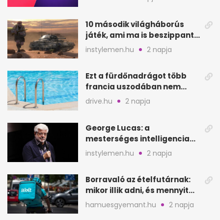
helyén
10 második világháborús
játék, ami ma is beszippant
a képernyő elé
instylemen.hu
2 napja
Ezt a fürdőnadrágot több
francia uszodában nem
fogadják el
drive.hu
2 napja
George Lucas: a
mesterséges intelligencia
lehet Hollywood következő
instylemen.hu
2 napja
lépése
Borravaló az ételfutárnak:
mikor illik adni, és mennyit
rendeléskor?
hamuesgyemant.hu
2 napja