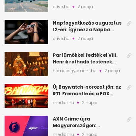
repülőgépről
drive.hu
2 napja
Napfogyatkozás augusztus
12-én: így nézz a Napba
biztonságosan
drive.hu
2 napja
Parfümökkel fedték el VIII.
Henrik rothadó testének
szagát
hamuesgyemant.hu
2 napja
Új Baywatch-sorozat jön: az
RTL Fremantle és a FOX
készíti
media1.hu
2 napja
AXN Crime újra
Magyarországon:
szeptembertől a Viasat Film
media1.hu
2 napja