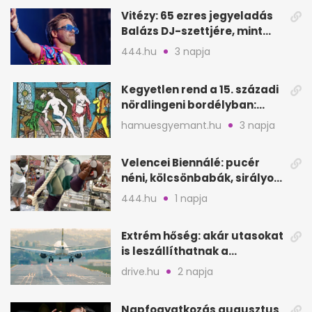
Vitézy: 65 ezres jegyeladás
Balázs DJ-szettjére, mint
metró nélküli Puskás-meccs
444.hu
3 napja
Kegyetlen rend a 15. századi
nördlingeni bordélyban:
verés, éheztetés
hamuesgyemant.hu
3 napja
Velencei Biennálé: pucér
néni, kölcsönbabák, sirályok,
és kész a családi program
444.hu
1 napja
Extrém hőség: akár utasokat
is leszállíthatnak a
repülőgépről
drive.hu
2 napja
Napfogyatkozás augusztus