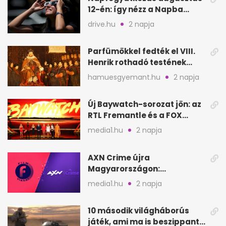
12-én: így nézz a Napba
biztonságosan
drive.hu
2 napja
Parfümökkel fedték el VIII.
Henrik rothadó testének
szagát
hamuesgyemant.hu
2 napja
Új Baywatch-sorozat jön: az
RTL Fremantle és a FOX
készíti
media1.hu
2 napja
AXN Crime újra
Magyarországon:
szeptembertől a Viasat Film
media1.hu
2 napja
helyén
10 második világháborús
játék, ami ma is beszippant