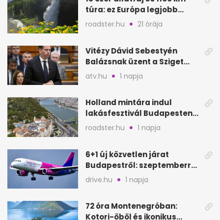
túra: ez Európa legjobb
nemzeti parkja
roadster.hu
21 órája
Vitézy Dávid Sebestyén
Balázsnak üzent a Sziget
után: Dj Oti megmozgatta a
atv.hu
1 napja
BKK-t
Holland mintára indul
lakásfesztivál Budapesten:
koncertek egy napig
roadster.hu
1 napja
6+1 új közvetlen járat
Budapestről: szeptemberre
is jó úti célok
drive.hu
1 napja
72 óra Montenegróban:
Kotori-öböl és ikonikus