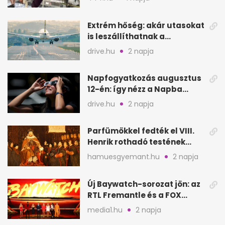
Extrém hőség: akár utasokat
is leszállíthatnak a
repülőgépről
drive.hu
2 napja
Napfogyatkozás augusztus
12-én: így nézz a Napba
biztonságosan
drive.hu
2 napja
Parfümökkel fedték el VIII.
Henrik rothadó testének
szagát
hamuesgyemant.hu
2 napja
Új Baywatch-sorozat jön: az
RTL Fremantle és a FOX
készíti
media1.hu
2 napja