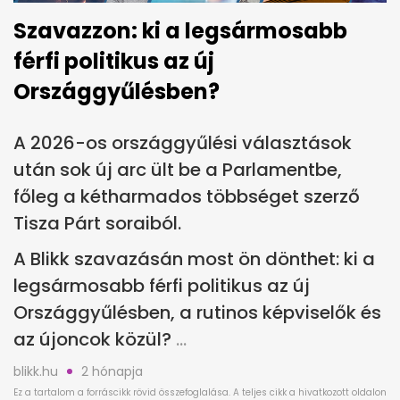
Szavazzon: ki a legsármosabb
férfi politikus az új
Országgyűlésben?
A 2026-os országgyűlési választások
után sok új arc ült be a Parlamentbe,
főleg a kétharmados többséget szerző
Tisza Párt soraiból.
A Blikk szavazásán most ön dönthet: ki a
legsármosabb férfi politikus az új
Országgyűlésben, a rutinos képviselők és
az újoncok közül?
blikk.hu
2 hónapja