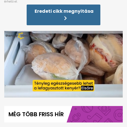
Eredeti cikk megnyitása
0
seconds
of
MÉG TÖBB FRISS HÍR
56
seconds