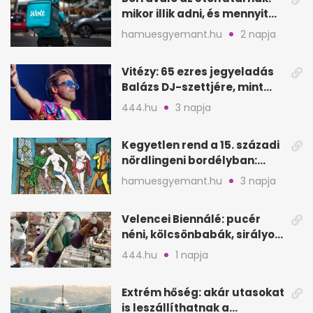
mikor illik adni, és mennyit
rendeléskor?
hamuesgyemant.hu
2 napja
Vitézy: 65 ezres jegyeladás
Balázs DJ-szettjére, mint
metró nélküli Puskás-meccs
444.hu
3 napja
Kegyetlen rend a 15. századi
nördlingeni bordélyban:
verés, éheztetés
hamuesgyemant.hu
3 napja
Velencei Biennálé: pucér
néni, kölcsönbabák, sirályok,
és kész a családi program
444.hu
1 napja
Extrém hőség: akár utasokat
is leszállíthatnak a