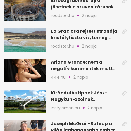
Bírósági döntés: újra
jöhetnek a szuvenírárusok
Európa ikonikus helyére
roadster.hu
2 napja
La Graciosa rejtett strandja:
kristálytiszta víz, tömeg
nélkül
roadster.hu
2 napja
Ariana Grande: nem a
negatív kommentek miatt
vonul vissza
444.hu
2 napja
Kirándulós tippek Jász-
Nagykun-Szolnok
megyében: 6 kihagyhatatlan
instylemen.hu
2 napja
hely
Joseph McGrail-Bateup a
világ leghangosabb embere