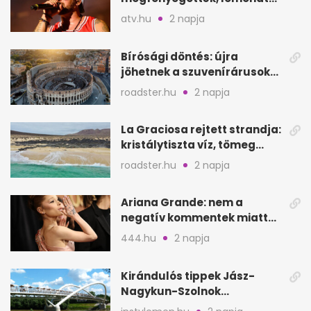
a sepsiszentgyörgyi
atv.hu
2 napja
koncertet
Bírósági döntés: újra
jöhetnek a szuvenírárusok
Európa ikonikus helyére
roadster.hu
2 napja
La Graciosa rejtett strandja:
kristálytiszta víz, tömeg
nélkül
roadster.hu
2 napja
Ariana Grande: nem a
negatív kommentek miatt
vonul vissza
444.hu
2 napja
Kirándulós tippek Jász-
Nagykun-Szolnok
megyében: 6 kihagyhatatlan