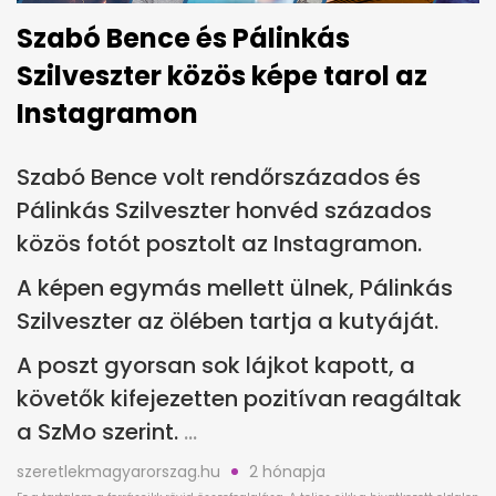
Szabó Bence és Pálinkás
Szilveszter közös képe tarol az
Instagramon
Szabó Bence volt rendőrszázados és
Pálinkás Szilveszter honvéd százados
közös fotót posztolt az Instagramon.
A képen egymás mellett ülnek, Pálinkás
Szilveszter az ölében tartja a kutyáját.
A poszt gyorsan sok lájkot kapott, a
követők kifejezetten pozitívan reagáltak
a SzMo szerint.
szeretlekmagyarorszag.hu
2 hónapja