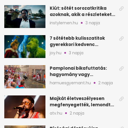
Kiút: sötét sorozatkritika
azoknak, akik a részleteket
keresik
instylemen.hu
3 napja
7 sötétebb kulisszatitok
gyerekkori kedvenc
filmjeinkről a Joy szerint
joy.hu
3 napja
Pamplonai bikafuttatás:
hagyomány vagy
értelmetlen vérontás?
hamuesgyemant.hu
2 napja
Majkát életveszélyesen
megfenyegették, lemondta
a sepsiszentgyörgyi
atv.hu
2 napja
koncertet