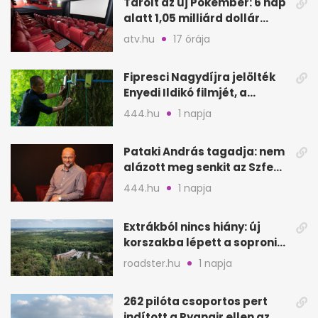
Tarolt az új Pókember: 6 nap
alatt 1,05 milliárd dollár
bevétel
atv.hu
17 órája
Fipresci Nagydíjra jelölték
Enyedi Ildikó filmjét, a
Csendes barátot
444.hu
1 napja
Pataki András tagadja: nem
alázott meg senkit az Szfe
felvételijén
444.hu
1 napja
Extrákból nincs hiány: új
korszakba lépett a soproni
Fagus Hotel
roadster.hu
1 napja
262 pilóta csoportos pert
indított a Ryanair ellen az