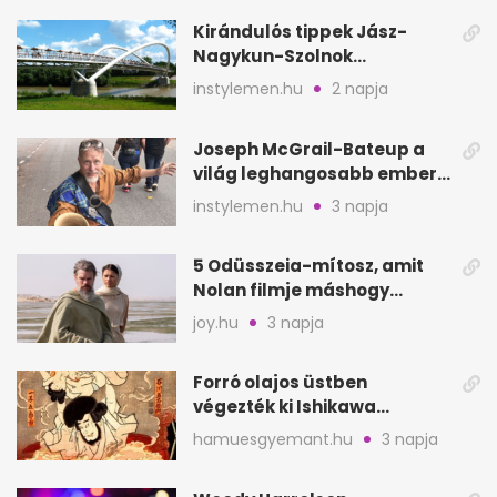
Kirándulós tippek Jász-
Nagykun-Szolnok
megyében: 6 kihagyhatatlan
instylemen.hu
2 napja
hely
Joseph McGrail-Bateup a
világ leghangosabb embere
lett Ausztráliából
instylemen.hu
3 napja
5 Odüsszeia-mítosz, amit
Nolan filmje máshogy
mutat, mint Homérosz
joy.hu
3 napja
Forró olajos üstben
végezték ki Ishikawa
Goemont, Japán Robin
hamuesgyemant.hu
3 napja
Hoodját