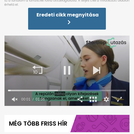
Eredeti cikk megnyitása
00:02
01:06
0
seconds
of
MÉG TÖBB FRISS HÍR
1
minute,
6