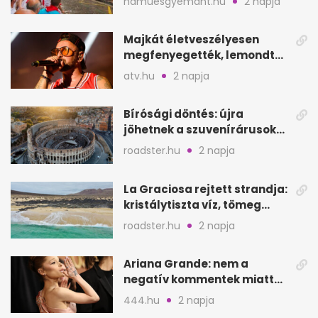
hamuesgyemant.hu
2 napja
Majkát életveszélyesen
megfenyegették, lemondta
a sepsiszentgyörgyi
atv.hu
2 napja
koncertet
Bírósági döntés: újra
jöhetnek a szuvenírárusok
Európa ikonikus helyére
roadster.hu
2 napja
La Graciosa rejtett strandja:
kristálytiszta víz, tömeg
nélkül
roadster.hu
2 napja
Ariana Grande: nem a
negatív kommentek miatt
vonul vissza
444.hu
2 napja