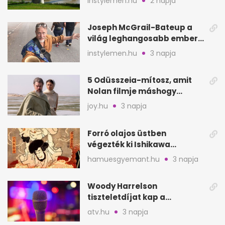
instylemen.hu
2 napja
hely
Joseph McGrail-Bateup a
világ leghangosabb embere
lett Ausztráliából
instylemen.hu
3 napja
5 Odüsszeia-mítosz, amit
Nolan filmje máshogy
mutat, mint Homérosz
joy.hu
3 napja
Forró olajos üstben
végezték ki Ishikawa
Goemont, Japán Robin
hamuesgyemant.hu
3 napja
Hoodját
Woody Harrelson
tiszteletdíjat kap a
Szarajevói Filmfesztiválon
atv.hu
3 napja