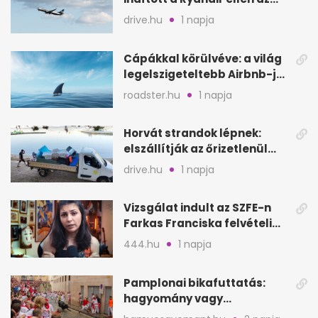
Egyesült Királyságban
drive.hu
1 napja
Cápákkal körülvéve: a világ
legelszigeteltebb Airbnb-je
a nyílt tengeren
roadster.hu
1 napja
Horvát strandok lépnek:
elszállítják az őrizetlenül
hagyott törölközőket
drive.hu
1 napja
Vizsgálat indult az SZFE-n
Farkas Franciska felvételi
videója után
444.hu
1 napja
Pamplonai bikafuttatás:
hagyomány vagy
értelmetlen vérontás?