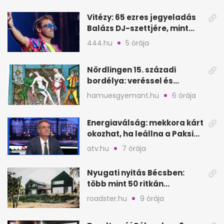
seconds
Vitézy: 65 ezres jegyeladás
Balázs DJ-szettjére, mint
Puskás teltház metró nélkül
444.hu
5 órája
Nördlingen 15. századi
bordélya: veréssel és
éheztetéssel tartották
hamuesgyemant.hu
6 órája
fogva a nőket
Energiaválság: mekkora kárt
okozhat, ha leállna a Paksi
Atomerőmű?
atv.hu
7 órája
Nyugati nyitás Bécsben:
több mint 50 ritkán
látogatható épület
roadster.hu
9 órája
megnyílik