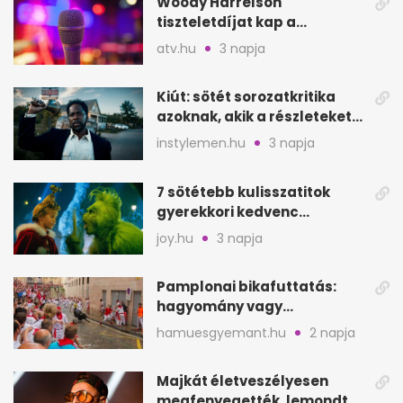
Woody Harrelson
tiszteletdíjat kap a
Szarajevói Filmfesztiválon
atv.hu
3 napja
Kiút: sötét sorozatkritika
azoknak, akik a részleteket
keresik
instylemen.hu
3 napja
7 sötétebb kulisszatitok
gyerekkori kedvenc
filmjeinkről a Joy szerint
joy.hu
3 napja
Pamplonai bikafuttatás:
hagyomány vagy
értelmetlen vérontás?
hamuesgyemant.hu
2 napja
Majkát életveszélyesen
megfenyegették, lemondta