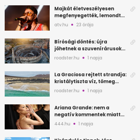
Majkát életveszélyesen
megfenyegették, lemondta
a sepsiszentgyörgyi
atv.hu
23 órája
koncertet
Bírósági döntés: újra
jöhetnek a szuvenírárusok
Európa ikonikus helyére
roadster.hu
1 napja
La Graciosa rejtett strandja:
kristálytiszta víz, tömeg
nélkül
roadster.hu
1 napja
Ariana Grande: nem a
negatív kommentek miatt
vonul vissza
444.hu
1 napja