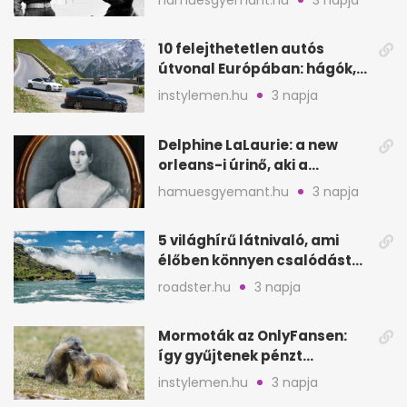
10 felejthetetlen autós
útvonal Európában: hágók,
partok, fjordok
instylemen.hu
3 napja
Delphine LaLaurie: a new
orleans-i úrinő, aki a
padláson kínzott
hamuesgyemant.hu
3 napja
5 világhírű látnivaló, ami
élőben könnyen csalódást
okozhat
roadster.hu
3 napja
Mormoták az OnlyFansen:
így gyűjtenek pénzt
amerikai kutatók
instylemen.hu
3 napja