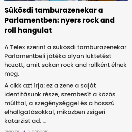
Sükösdi tamburazenekar a
Parlamentben: nyers rock and
roll hangulat
A Telex szerint a sükösdi tamburazenekar
Parlamentbeli játéka olyan lüktetést
hozott, amit sokan rock and rollként élnek
meg.
A cikk azt írja: ez a zene a saját
identitásunk része, szembesít a közös
múlttal, a szegénységgel és a hosszú
elhallgatásokkal, miközben zsigeri
katarzist ad.
telex.hu
2 hónapja