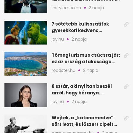
keresik
instylemen.hu
2 napja
7 sötétebb kulisszatitok
gyerekkori kedvenc
filmjeinkről a Joy szerint
joy.hu
2 napja
Tömegturizmus csúcsra jár:
ez az ország a lakossága
kétszeresét fogadja
roadster.hu
2 napja
8 sztár, aki nyíltan beszél
arról, hogy béranya
segítette a családalapítást
joy.hu
2 napja
Wojtek, a „katonamedve”:
sört ivott, és lőszert cipelt
Monte Cassinónál
hamuesgyemant.hu
3 napja