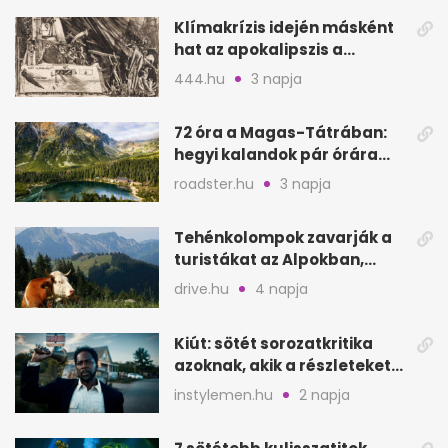
Klímakrízis idején másként
hat az apokalipszis a
Szépművészetiben
444.hu
3 napja
72 óra a Magas-Tátrában:
hegyi kalandok pár órára
Magyarországtól
roadster.hu
3 napja
Tehénkolompok zavarják a
turistákat az Alpokban,
Serinában is panasz van
drive.hu
4 napja
Kiút: sötét sorozatkritika
azoknak, akik a részleteket
keresik
instylemen.hu
2 napja