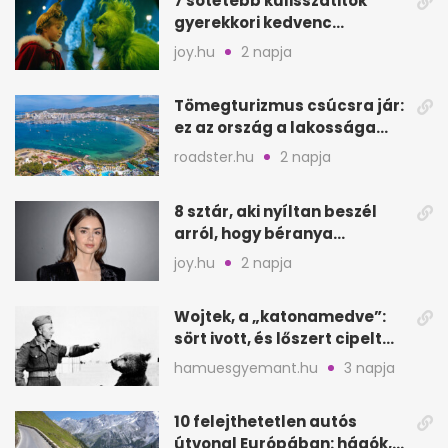
7 sötétebb kulisszatitok
gyerekkori kedvenc
filmjeinkről a Joy szerint
joy.hu
2 napja
Tömegturizmus csúcsra jár:
ez az ország a lakossága
kétszeresét fogadja
roadster.hu
2 napja
8 sztár, aki nyíltan beszél
arról, hogy béranya
segítette a családalapítást
joy.hu
2 napja
Wojtek, a „katonamedve”:
sört ivott, és lőszert cipelt
Monte Cassinónál
hamuesgyemant.hu
3 napja
10 felejthetetlen autós
útvonal Európában: hágók,