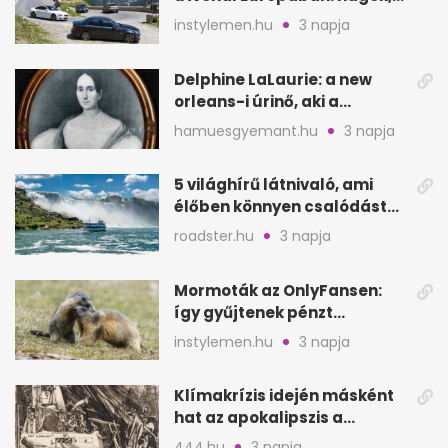
partok, fjordok
instylemen.hu
3 napja
Delphine LaLaurie: a new
orleans-i úrinő, aki a
padláson kínzott
hamuesgyemant.hu
3 napja
5 világhírű látnivaló, ami
élőben könnyen csalódást
okozhat
roadster.hu
3 napja
Mormoták az OnlyFansen:
így gyűjtenek pénzt
amerikai kutatók
instylemen.hu
3 napja
Klímakrízis idején másként
hat az apokalipszis a
Szépművészetiben
444.hu
3 napja