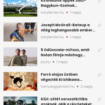
Kirándulós tippek Jász-
Nagykun-Szolnok
megyében: 6 kihagyhatatlan
instylemen.hu
1 napja
hely
Joseph McGrail-Bateup a
világ leghangosabb embere
lett Ausztráliából
instylemen.hu
1 napja
5 Odüsszeia-mítosz, amit
Nolan filmje máshogy
mutat, mint Homérosz
joy.hu
1 napja
Forró olajos üstben
végezték ki Ishikawa
Goemont, Japán Robin
hamuesgyemant.hu
2 napja
Hoodját
Kiút: sötét sorozatkritika
azoknak, akik a részleteket