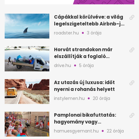
25
seconds
Cápákkal körülvéve: a világ
legelszigeteltebb Airbnb-je
a nyílt tengeren
roadster.hu
3 órája
Horvát strandokon már
elszállítják a foglaló
törölközőket is
drive.hu
5 órája
Az utazás új luxusa: időt
nyerni a rohanás helyett
instylemen.hu
20 órája
Pamplonai bikafuttatás:
hagyomány vagy
értelmetlen vérontás?
hamuesgyemant.hu
22 órája