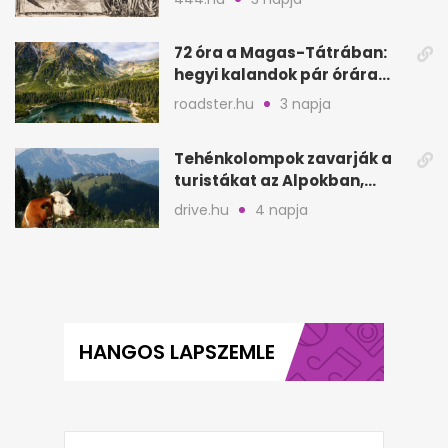
72 óra a Magas-Tátrában:
hegyi kalandok pár órára
Magyarországtól
roadster.hu
3 napja
Tehénkolompok zavarják a
turistákat az Alpokban,
Serinában is panasz van
drive.hu
4 napja
HANGOS LAPSZEMLE