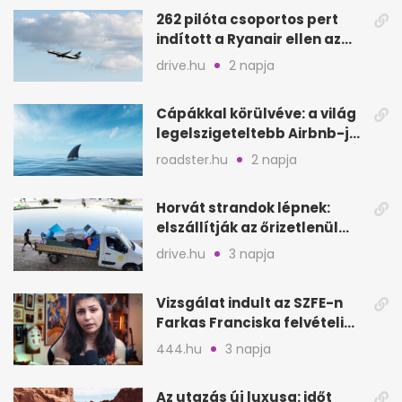
262 pilóta csoportos pert
indított a Ryanair ellen az
Egyesült Királyságban
drive.hu
2 napja
Cápákkal körülvéve: a világ
legelszigeteltebb Airbnb-je
a nyílt tengeren
roadster.hu
2 napja
Horvát strandok lépnek:
elszállítják az őrizetlenül
hagyott törölközőket
drive.hu
3 napja
Vizsgálat indult az SZFE-n
Farkas Franciska felvételi
videója után
444.hu
3 napja
Az utazás új luxusa: időt