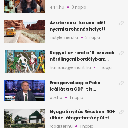
videója után
444.hu
3 napja
Az utazás új luxusa: időt
nyerni a rohanás helyett
instylemen.hu
3 napja
Kegyetlen rend a 15. századi
nördlingeni bordélyban:
verés, éheztetés
hamuesgyemant.hu
1 napja
Energiaválság: a Paks
leállása a GDP-t is
megütheti, int az
atv.hu
1 napja
Oeconomus
Nyugati nyitás Bécsben: 50+
ritkán látogatható épület
nyílik meg
roadster.hu
1 napja