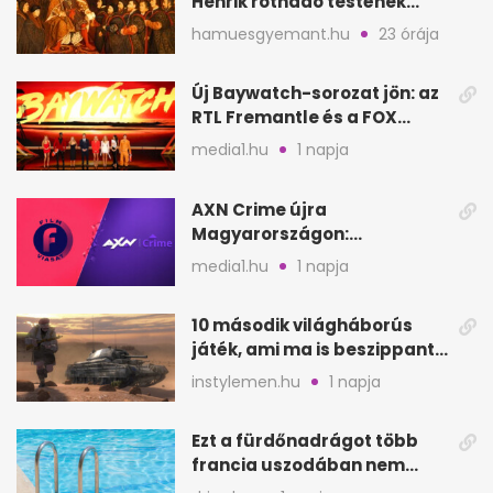
Henrik rothadó testének
szagát
hamuesgyemant.hu
23 órája
Új Baywatch-sorozat jön: az
RTL Fremantle és a FOX
készíti
media1.hu
1 napja
AXN Crime újra
Magyarországon:
szeptembertől a Viasat Film
media1.hu
1 napja
helyén
10 második világháborús
játék, ami ma is beszippant
a képernyő elé
instylemen.hu
1 napja
Ezt a fürdőnadrágot több
francia uszodában nem
fogadják el