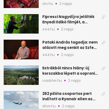
bevétel
atv.hu
2 napja
Fipresci Nagydíjra jelölték
Enyedi Ildikó filmjét, a
Csendes barátot
444.hu
2 napja
Pataki András tagadja: nem
alázott meg senkit az Szfe
felvételijén
444.hu
2 napja
Extrákból nincs hiány: új
korszakba lépett a soproni
Fagus Hotel
roadster.hu
2 napja
262 pilóta csoportos pert
indított a Ryanair ellen az
Egyesült Királyságban
drive.hu
2 napja