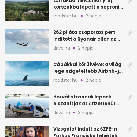
Extrákból nincs hiány: új
korszakba lépett a soproni
Fagus Hotel
roadster.hu
2 napja
262 pilóta csoportos pert
indított a Ryanair ellen az
Egyesült Királyságban
drive.hu
2 napja
Cápákkal körülvéve: a világ
legelszigeteltebb Airbnb-je
a nyílt tengeren
roadster.hu
2 napja
Horvát strandok lépnek:
elszállítják az őrizetlenül
hagyott törölközőket
drive.hu
3 napja
Vizsgálat indult az SZFE-n
Farkas Franciska felvételi