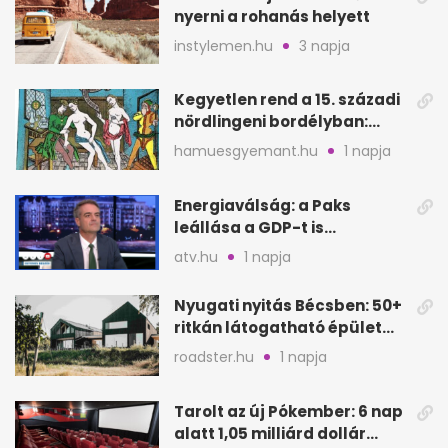
nyerni a rohanás helyett
instylemen.hu
3 napja
Kegyetlen rend a 15. századi
nördlingeni bordélyban:
verés, éheztetés
hamuesgyemant.hu
1 napja
Energiaválság: a Paks
leállása a GDP-t is
megütheti, int az
atv.hu
1 napja
Oeconomus
Nyugati nyitás Bécsben: 50+
ritkán látogatható épület
nyílik meg
roadster.hu
1 napja
Tarolt az új Pókember: 6 nap
alatt 1,05 milliárd dollár