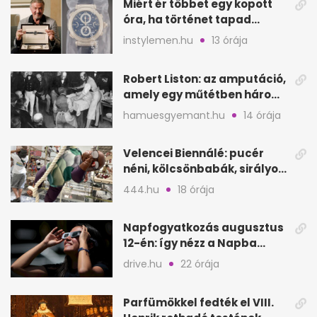
Miért ér többet egy kopott
óra, ha történet tapad
hozzá?
instylemen.hu
13 órája
Robert Liston: az amputáció,
amely egy műtétben három
életet követelt
hamuesgyemant.hu
14 órája
Velencei Biennálé: pucér
néni, kölcsönbabák, sirályok,
és kész a családi program
444.hu
18 órája
Napfogyatkozás augusztus
12-én: így nézz a Napba
biztonságosan
drive.hu
22 órája
Parfümökkel fedték el VIII.