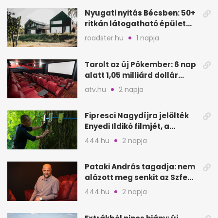
Nyugati nyitás Bécsben: 50+
ritkán látogatható épület
nyílik meg
roadster.hu
1 napja
Tarolt az új Pókember: 6 nap
alatt 1,05 milliárd dollár
bevétel
atv.hu
2 napja
Fipresci Nagydíjra jelölték
Enyedi Ildikó filmjét, a
Csendes barátot
444.hu
2 napja
Pataki András tagadja: nem
alázott meg senkit az Szfe
felvételijén
444.hu
2 napja