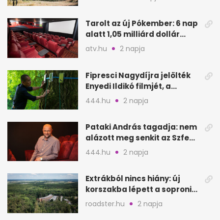
Tarolt az új Pókember: 6 nap
alatt 1,05 milliárd dollár
bevétel
atv.hu
2 napja
Fipresci Nagydíjra jelölték
Enyedi Ildikó filmjét, a
Csendes barátot
444.hu
2 napja
Pataki András tagadja: nem
alázott meg senkit az Szfe
felvételijén
444.hu
2 napja
Extrákból nincs hiány: új
korszakba lépett a soproni
Fagus Hotel
roadster.hu
2 napja