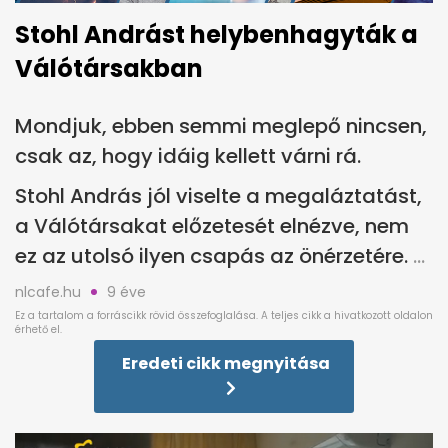
Stohl Andrást helybenhagyták a
Válótársakban
Mondjuk, ebben semmi meglepő nincsen,
csak az, hogy idáig kellett várni rá.
Stohl András jól viselte a megaláztatást,
a Válótársakat előzetesét elnézve, nem
ez az utolsó ilyen csapás az önérzetére.
nlcafe.hu
9 éve
Eredeti cikk megnyitása