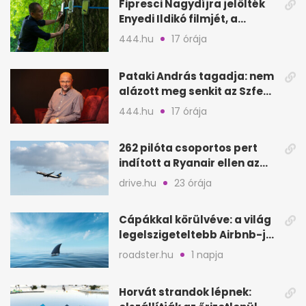
Fipresci Nagydíjra jelölték
Enyedi Ildikó filmjét, a
Csendes barátot
444.hu
17 órája
Pataki András tagadja: nem
alázott meg senkit az Szfe
felvételijén
444.hu
17 órája
262 pilóta csoportos pert
indított a Ryanair ellen az
Egyesült Királyságban
drive.hu
23 órája
Cápákkal körülvéve: a világ
legelszigeteltebb Airbnb-je
a nyílt tengeren
roadster.hu
1 napja
Horvát strandok lépnek: