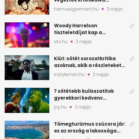
Goemont, Japán Robin
hamuesgyemant.hu
3 napja
Hoodját
Woody Harrelson
tiszteletdíjat kap a
Szarajevói Filmfesztiválon
atv.hu
3 napja
Kiút: sötét sorozatkritika
azoknak, akik a részleteket
keresik
instylemen.hu
3 napja
7 sötétebb kulisszatitok
gyerekkori kedvenc
filmjeinkről a Joy szerint
joy.hu
3 napja
Tömegturizmus csúcsra jár:
ez az ország a lakossága
kétszeresét fogadja