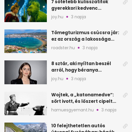
7 sötétebb kulisszatitok
gyerekkori kedvenc
filmjeinkről a Joy szerint
joy.hu
3 napja
Tömegturizmus csúcsra jár:
ez az ország a lakossága
kétszeresét fogadja
roadster.hu
3 napja
8 sztár, aki nyíltan beszél
arról, hogy béranya
segítette a családalapítást
joy.hu
3 napja
Wojtek, a „katonamedve”:
sört ivott, és lőszert cipelt
Monte Cassinónál
hamuesgyemant.hu
3 napja
10 felejthetetlen autós