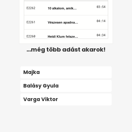
...még több adást akarok!
Majka
Balásy Gyula
Varga Viktor
Felhasználási feltételek
Adatvédelem
Kapcsolat
Impresszum
Médiaajánlat