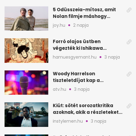
5 Odüsszeia-mítosz, amit
Nolan filmje máshogy
mutat, mint Homérosz
joy.hu
2 napja
Forró olajos üstben
végezték ki Ishikawa
Goemont, Japán Robin
hamuesgyemant.hu
3 napja
Hoodját
Woody Harrelson
tiszteletdíjat kap a
Szarajevói Filmfesztiválon
atv.hu
3 napja
Kiút: sötét sorozatkritika
azoknak, akik a részleteket
keresik
instylemen.hu
3 napja