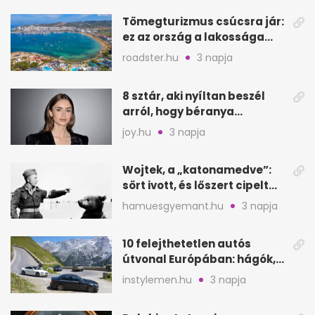
Tömegturizmus csúcsra jár:
ez az ország a lakossága
kétszeresét fogadja
roadster.hu
3 napja
8 sztár, aki nyíltan beszél
arról, hogy béranya
segítette a családalapítást
joy.hu
3 napja
Wojtek, a „katonamedve”:
sört ivott, és lőszert cipelt
Monte Cassinónál
hamuesgyemant.hu
3 napja
10 felejthetetlen autós
útvonal Európában: hágók,
partok, fjordok
instylemen.hu
3 napja