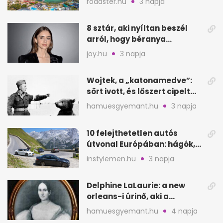
roadster.hu
3 napja
8 sztár, aki nyíltan beszél
arról, hogy béranya
segítette a családalapítást
joy.hu
3 napja
Wojtek, a „katonamedve”:
sört ivott, és lőszert cipelt
Monte Cassinónál
hamuesgyemant.hu
3 napja
10 felejthetetlen autós
útvonal Európában: hágók,
partok, fjordok
instylemen.hu
3 napja
Delphine LaLaurie: a new
orleans-i úrinő, aki a
padláson kínzott
hamuesgyemant.hu
4 napja