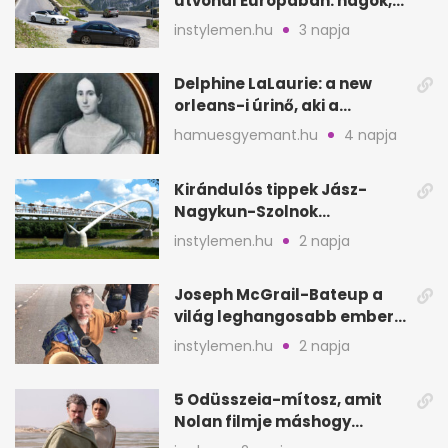
útvonal Európában: hágók,
partok, fjordok
instylemen.hu
3 napja
Delphine LaLaurie: a new
orleans-i úrinő, aki a
padláson kínzott
hamuesgyemant.hu
4 napja
Kirándulós tippek Jász-
Nagykun-Szolnok
megyében: 6 kihagyhatatlan
instylemen.hu
2 napja
hely
Joseph McGrail-Bateup a
világ leghangosabb embere
lett Ausztráliából
instylemen.hu
2 napja
5 Odüsszeia-mítosz, amit
Nolan filmje máshogy
mutat, mint Homérosz