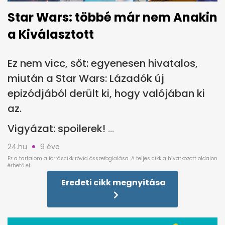
Star Wars: többé már nem Anakin
a Kiválasztott
Ez nem vicc, sőt: egyenesen hivatalos,
miután a Star Wars: Lázadók új
epizódjából derült ki, hogy valójában ki
az.
Vigyázat: spoilerek!
24.hu
9 éve
Eredeti cikk megnyitása