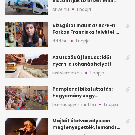
elszállítják az őrizetlenül
hagyott törölközőket
drive.hu
1 napja
Vizsgálat indult az SZFE-n
Farkas Franciska felvételi
videója után
444.hu
1 napja
Az utazás új luxusa: időt
nyerni a rohanás helyett
instylemen.hu
1 napja
Pamplonai bikafuttatás:
hagyomány vagy
értelmetlen vérontás?
hamuesgyemant.hu
1 napja
Majkát életveszélyesen
megfenyegették, lemondta
a sepsiszentgyörgyi