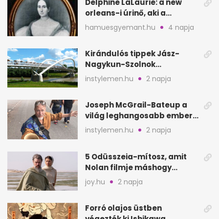
Delphine LaLaurie: a new
orleans-i úrinő, aki a
padláson kínzott
hamuesgyemant.hu
4 napja
Kirándulós tippek Jász-
Nagykun-Szolnok
megyében: 6 kihagyhatatlan
instylemen.hu
2 napja
hely
Joseph McGrail-Bateup a
világ leghangosabb embere
lett Ausztráliából
instylemen.hu
2 napja
5 Odüsszeia-mítosz, amit
Nolan filmje máshogy
mutat, mint Homérosz
joy.hu
2 napja
Forró olajos üstben
végezték ki Ishikawa