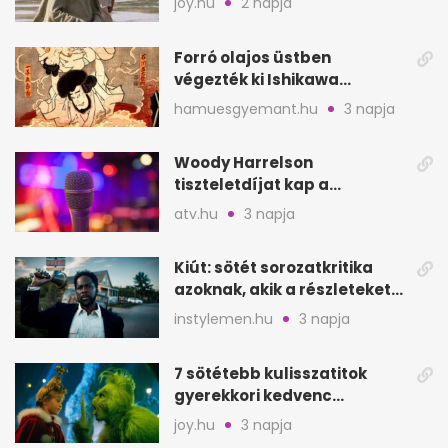
joy.hu
2 napja
Forró olajos üstben
végezték ki Ishikawa
Goemont, Japán Robin
hamuesgyemant.hu
3 napja
Hoodját
Woody Harrelson
tiszteletdíjat kap a
Szarajevói Filmfesztiválon
atv.hu
3 napja
Kiút: sötét sorozatkritika
azoknak, akik a részleteket
keresik
instylemen.hu
3 napja
7 sötétebb kulisszatitok
gyerekkori kedvenc
filmjeinkről a Joy szerint
joy.hu
3 napja