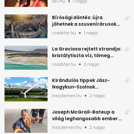
atv.hu
1 napja
koncertet
Bírósági döntés: újra
jöhetnek a szuvenírárusok
Európa ikonikus helyére
roadster.hu
1 napja
La Graciosa rejtett strandja:
kristálytiszta víz, tömeg
nélkül
roadster.hu
2 napja
Kirándulós tippek Jász-
Nagykun-Szolnok
megyében: 6 kihagyhatatlan
instylemen.hu
2 napja
hely
Joseph McGrail-Bateup a
világ leghangosabb embere
lett Ausztráliából
instylemen.hu
2 napja