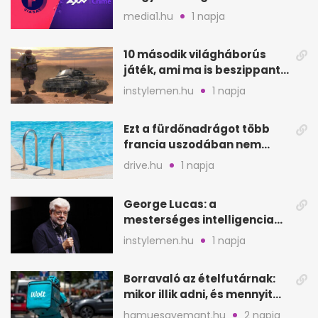
szeptembertől a Viasat Film
media1.hu
1 napja
helyén
10 második világháborús
játék, ami ma is beszippant
a képernyő elé
instylemen.hu
1 napja
Ezt a fürdőnadrágot több
francia uszodában nem
fogadják el
drive.hu
1 napja
George Lucas: a
mesterséges intelligencia
lehet Hollywood következő
instylemen.hu
1 napja
lépése
Borravaló az ételfutárnak:
mikor illik adni, és mennyit
rendeléskor?
hamuesgyemant.hu
2 napja