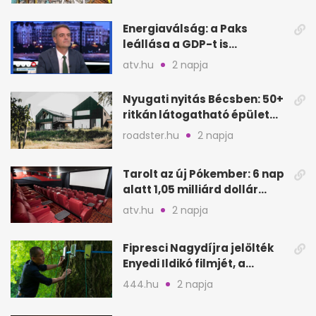
Energiaválság: a Paks
leállása a GDP-t is
megütheti, int az
atv.hu
2 napja
Oeconomus
Nyugati nyitás Bécsben: 50+
ritkán látogatható épület
nyílik meg
roadster.hu
2 napja
Tarolt az új Pókember: 6 nap
alatt 1,05 milliárd dollár
bevétel
atv.hu
2 napja
Fipresci Nagydíjra jelölték
Enyedi Ildikó filmjét, a
Csendes barátot
444.hu
2 napja