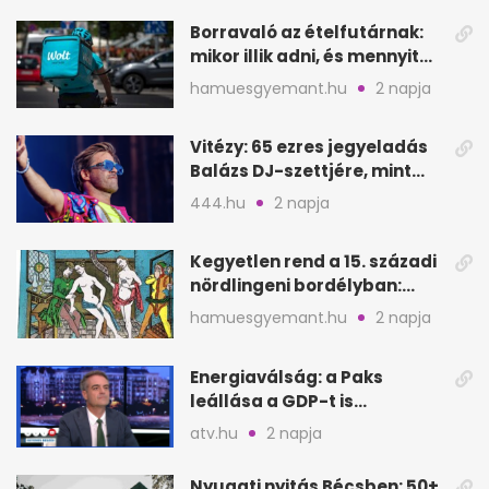
Borravaló az ételfutárnak:
mikor illik adni, és mennyit
rendeléskor?
hamuesgyemant.hu
2 napja
Vitézy: 65 ezres jegyeladás
Balázs DJ-szettjére, mint
metró nélküli Puskás-meccs
444.hu
2 napja
Kegyetlen rend a 15. századi
nördlingeni bordélyban:
verés, éheztetés
hamuesgyemant.hu
2 napja
Energiaválság: a Paks
leállása a GDP-t is
megütheti, int az
atv.hu
2 napja
Oeconomus
Nyugati nyitás Bécsben: 50+