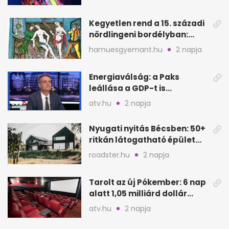
Kegyetlen rend a 15. századi
nördlingeni bordélyban:
verés, éheztetés
hamuesgyemant.hu
2 napja
Energiaválság: a Paks
leállása a GDP-t is
megütheti, int az
atv.hu
2 napja
Oeconomus
Nyugati nyitás Bécsben: 50+
ritkán látogatható épület
nyílik meg
roadster.hu
2 napja
Tarolt az új Pókember: 6 nap
alatt 1,05 milliárd dollár
bevétel
atv.hu
2 napja