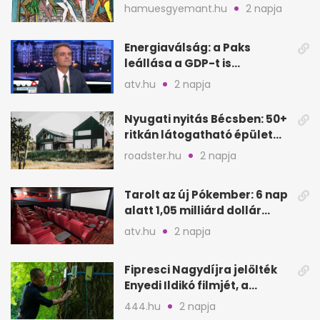
verés, éheztetés
hamuesgyemant.hu
2 napja
Energiaválság: a Paks
leállása a GDP-t is
megütheti, int az
atv.hu
2 napja
Oeconomus
Nyugati nyitás Bécsben: 50+
ritkán látogatható épület
nyílik meg
roadster.hu
2 napja
Tarolt az új Pókember: 6 nap
alatt 1,05 milliárd dollár
bevétel
atv.hu
2 napja
Fipresci Nagydíjra jelölték
Enyedi Ildikó filmjét, a
Csendes barátot
444.hu
2 napja