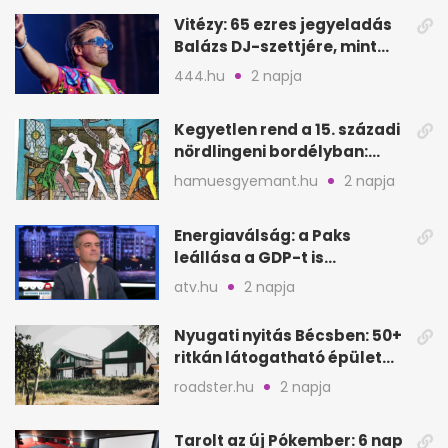
Vitézy: 65 ezres jegyeladás
Balázs DJ-szettjére, mint
metró nélküli Puskás-meccs
444.hu
2 napja
Kegyetlen rend a 15. századi
nördlingeni bordélyban:
verés, éheztetés
hamuesgyemant.hu
2 napja
Energiaválság: a Paks
leállása a GDP-t is
megütheti, int az
atv.hu
2 napja
Oeconomus
Nyugati nyitás Bécsben: 50+
ritkán látogatható épület
nyílik meg
roadster.hu
2 napja
Tarolt az új Pókember: 6 nap