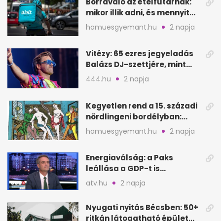
Borravaló az ételfutárnak:
mikor illik adni, és mennyit
rendeléskor?
hamuesgyemant.hu
2 napja
Vitézy: 65 ezres jegyeladás
Balázs DJ-szettjére, mint
metró nélküli Puskás-meccs
444.hu
2 napja
Kegyetlen rend a 15. századi
nördlingeni bordélyban:
verés, éheztetés
hamuesgyemant.hu
2 napja
Energiaválság: a Paks
leállása a GDP-t is
megütheti, int az
atv.hu
2 napja
Oeconomus
Nyugati nyitás Bécsben: 50+
ritkán látogatható épület