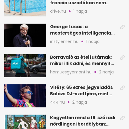
francia uszodában nem
fogadják el
drive.hu
1 napja
George Lucas: a
mesterséges intelligencia
lehet Hollywood következő
instylemen.hu
1 napja
lépése
Borravaló az ételfutárnak:
mikor illik adni, és mennyit
rendeléskor?
hamuesgyemant.hu
2 napja
Vitézy: 65 ezres jegyeladás
Balázs DJ-szettjére, mint
metró nélküli Puskás-meccs
444.hu
2 napja
Kegyetlen rend a 15. századi
nördlingeni bordélyban: