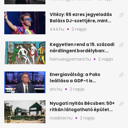
Vitézy: 65 ezres jegyeladás
Balázs DJ-szettjére, mint
metró nélküli Puskás-meccs
444.hu
2 napja
Kegyetlen rend a 15. századi
nördlingeni bordélyban:
verés, éheztetés
hamuesgyemant.hu
2 napja
Energiaválság: a Paks
leállása a GDP-t is
megütheti, int az
atv.hu
2 napja
Oeconomus
Nyugati nyitás Bécsben: 50+
ritkán látogatható épület
nyílik meg
roadster.hu
2 napja