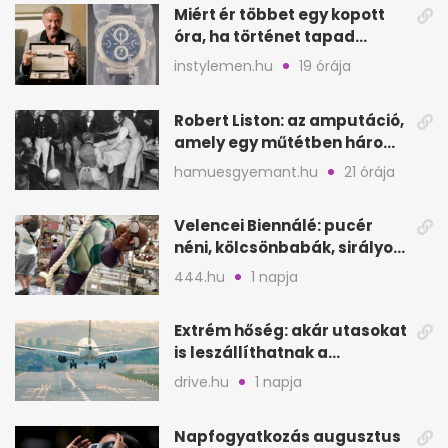
Miért ér többet egy kopott
óra, ha történet tapad
hozzá?
instylemen.hu
19 órája
Robert Liston: az amputáció,
amely egy műtétben három
életet követelt
hamuesgyemant.hu
21 órája
Velencei Biennálé: pucér
néni, kölcsönbabák, sirályok,
és kész a családi program
444.hu
1 napja
Extrém hőség: akár utasokat
is leszállíthatnak a
repülőgépről
drive.hu
1 napja
Napfogyatkozás augusztus