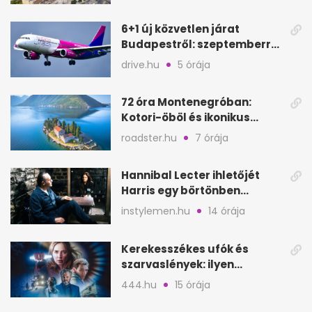
6+1 új közvetlen járat
Budapestről: szeptemberre
kész, gyors kiruccanások
drive.hu
5 órája
72 óra Montenegróban:
Kotori-öböl és ikonikus
tengerpart 3 nap alatt
roadster.hu
7 órája
Hannibal Lecter ihletőjét
Harris egy börtönben
ismerte meg
instylemen.hu
14 órája
Kerekesszékes ufók és
szarvaslények: ilyen
Spielberg új filmje
444.hu
15 órája