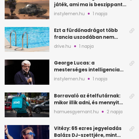
játék, ami ma is beszippant
a képernyő elé
instylemen.hu
1 napja
Ezt a fürdőnadrágot több
francia uszodában nem
fogadják el
drive.hu
1 napja
George Lucas: a
mesterséges intelligencia
lehet Hollywood következő
instylemen.hu
1 napja
lépése
Borravaló az ételfutárnak:
mikor illik adni, és mennyit
rendeléskor?
hamuesgyemant.hu
2 napja
Vitézy: 65 ezres jegyeladás
Balázs DJ-szettjére, mint