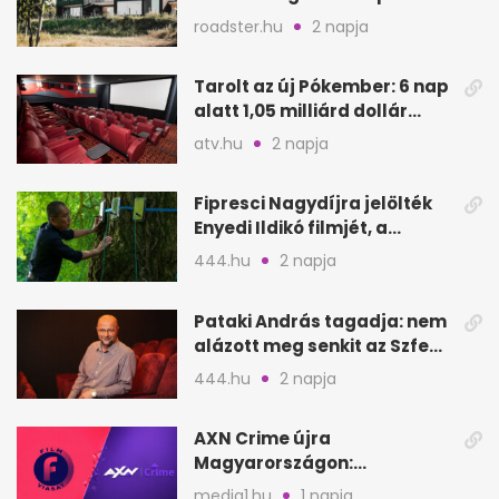
nyílik meg
roadster.hu
2 napja
Tarolt az új Pókember: 6 nap
alatt 1,05 milliárd dollár
bevétel
atv.hu
2 napja
Fipresci Nagydíjra jelölték
Enyedi Ildikó filmjét, a
Csendes barátot
444.hu
2 napja
Pataki András tagadja: nem
alázott meg senkit az Szfe
felvételijén
444.hu
2 napja
AXN Crime újra
Magyarországon:
szeptembertől a Viasat Film
media1.hu
1 napja