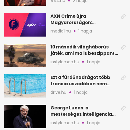
444.hu
2 napja
AXN Crime újra
Magyarországon:
szeptembertől a Viasat Film
media1.hu
1 napja
helyén
10 második világháborús
játék, ami ma is beszippant
a képernyő elé
instylemen.hu
1 napja
Ezt a fürdőnadrágot több
francia uszodában nem
fogadják el
drive.hu
1 napja
George Lucas: a
mesterséges intelligencia
lehet Hollywood következő
instylemen.hu
1 napja
lépése