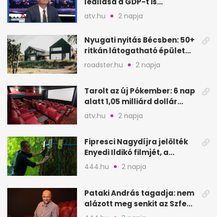
leállása a GDP-t is
megütheti, int az
atv.hu
2 napja
Oeconomus
Nyugati nyitás Bécsben: 50+
ritkán látogatható épület
nyílik meg
roadster.hu
2 napja
Tarolt az új Pókember: 6 nap
alatt 1,05 milliárd dollár
bevétel
atv.hu
2 napja
Fipresci Nagydíjra jelölték
Enyedi Ildikó filmjét, a
Csendes barátot
444.hu
2 napja
Pataki András tagadja: nem
alázott meg senkit az Szfe
felvételijén