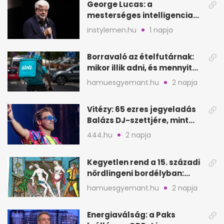
George Lucas: a
mesterséges intelligencia
lehet Hollywood következő
instylemen.hu
1 napja
lépése
Borravaló az ételfutárnak:
mikor illik adni, és mennyit
rendeléskor?
hamuesgyemant.hu
2 napja
Vitézy: 65 ezres jegyeladás
Balázs DJ-szettjére, mint
metró nélküli Puskás-meccs
444.hu
2 napja
Kegyetlen rend a 15. századi
nördlingeni bordélyban:
verés, éheztetés
hamuesgyemant.hu
2 napja
Energiaválság: a Paks