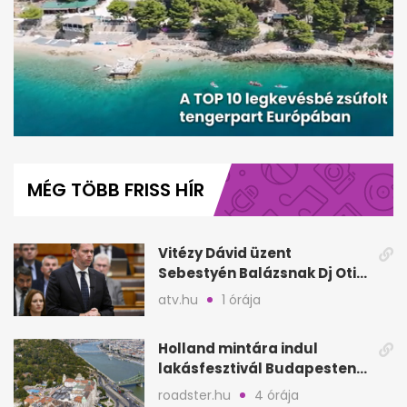
0
seconds
of
MÉG TÖBB FRISS HÍR
2
minutes,
14
seconds
Vitézy Dávid üzent
Sebestyén Balázsnak Dj Oti
Sziget-bulija után
atv.hu
1 órája
Holland mintára indul
lakásfesztivál Budapesten:
koncertek egy napig
roadster.hu
4 órája