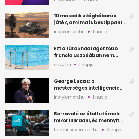
helyén
10 második világháborús
játék, ami ma is beszippant
a képernyő elé
instylemen.hu
1 napja
Ezt a fürdőnadrágot több
francia uszodában nem
fogadják el
drive.hu
1 napja
George Lucas: a
mesterséges intelligencia
lehet Hollywood következő
instylemen.hu
1 napja
lépése
Borravaló az ételfutárnak:
mikor illik adni, és mennyit
rendeléskor?
hamuesgyemant.hu
2 napja