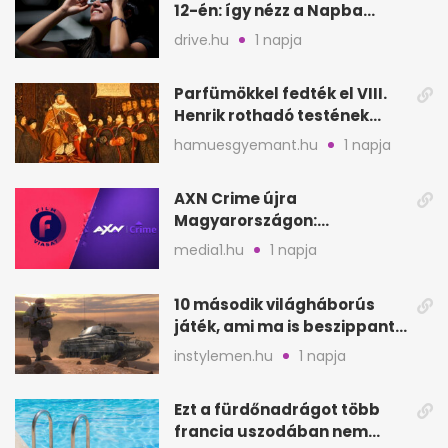
12-én: így nézz a Napba
biztonságosan
drive.hu
1 napja
Parfümökkel fedték el VIII.
Henrik rothadó testének
szagát
hamuesgyemant.hu
1 napja
AXN Crime újra
Magyarországon:
szeptembertől a Viasat Film
media1.hu
1 napja
helyén
10 második világháborús
játék, ami ma is beszippant
a képernyő elé
instylemen.hu
1 napja
Ezt a fürdőnadrágot több
francia uszodában nem