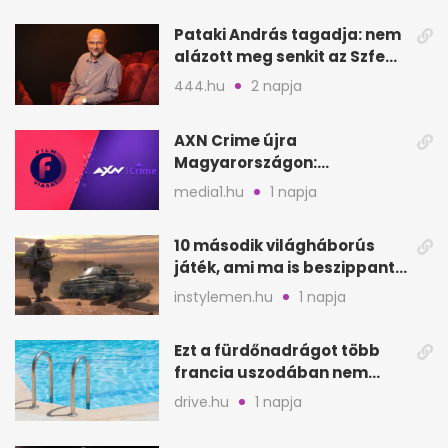
Pataki András tagadja: nem
alázott meg senkit az Szfe
felvételijén
444.hu
2 napja
AXN Crime újra
Magyarországon:
szeptembertől a Viasat Film
media1.hu
1 napja
helyén
10 második világháborús
játék, ami ma is beszippant
a képernyő elé
instylemen.hu
1 napja
Ezt a fürdőnadrágot több
francia uszodában nem
fogadják el
drive.hu
1 napja