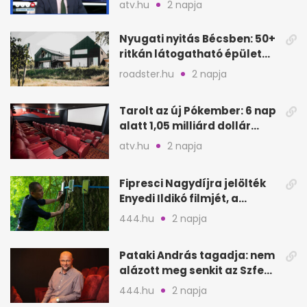
atv.hu
2 napja
Oeconomus
Nyugati nyitás Bécsben: 50+
ritkán látogatható épület
nyílik meg
roadster.hu
2 napja
Tarolt az új Pókember: 6 nap
alatt 1,05 milliárd dollár
bevétel
atv.hu
2 napja
Fipresci Nagydíjra jelölték
Enyedi Ildikó filmjét, a
Csendes barátot
444.hu
2 napja
Pataki András tagadja: nem
alázott meg senkit az Szfe
felvételijén
444.hu
2 napja