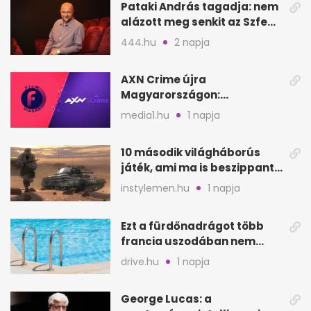
Pataki András tagadja: nem
alázott meg senkit az Szfe
felvételijén
444.hu
2 napja
AXN Crime újra
Magyarországon:
szeptembertől a Viasat Film
media1.hu
1 napja
helyén
10 második világháborús
játék, ami ma is beszippant
a képernyő elé
instylemen.hu
1 napja
Ezt a fürdőnadrágot több
francia uszodában nem
fogadják el
drive.hu
1 napja
George Lucas: a