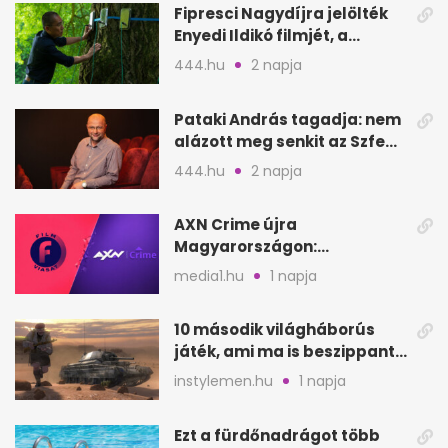
Fipresci Nagydíjra jelölték
Enyedi Ildikó filmjét, a
Csendes barátot
444.hu
2 napja
Pataki András tagadja: nem
alázott meg senkit az Szfe
felvételijén
444.hu
2 napja
AXN Crime újra
Magyarországon:
szeptembertől a Viasat Film
media1.hu
1 napja
helyén
10 második világháborús
játék, ami ma is beszippant
a képernyő elé
instylemen.hu
1 napja
Ezt a fürdőnadrágot több