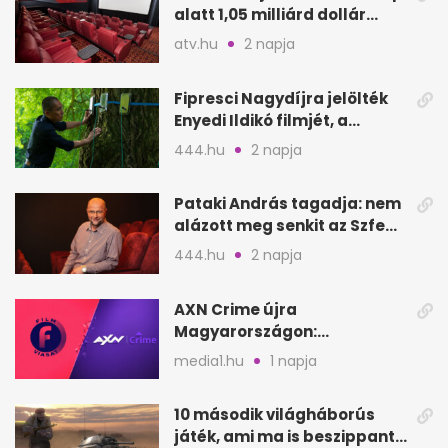
alatt 1,05 milliárd dollár
bevétel
atv.hu
2 napja
Fipresci Nagydíjra jelölték
Enyedi Ildikó filmjét, a
Csendes barátot
444.hu
2 napja
Pataki András tagadja: nem
alázott meg senkit az Szfe
felvételijén
444.hu
2 napja
AXN Crime újra
Magyarországon:
szeptembertől a Viasat Film
media1.hu
1 napja
helyén
10 második világháborús
játék, ami ma is beszippant