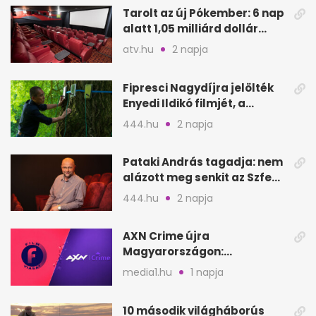
Tarolt az új Pókember: 6 nap
alatt 1,05 milliárd dollár
bevétel
atv.hu
2 napja
Fipresci Nagydíjra jelölték
Enyedi Ildikó filmjét, a
Csendes barátot
444.hu
2 napja
Pataki András tagadja: nem
alázott meg senkit az Szfe
felvételijén
444.hu
2 napja
AXN Crime újra
Magyarországon:
szeptembertől a Viasat Film
media1.hu
1 napja
helyén
10 második világháborús