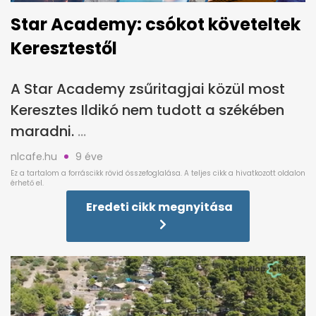
Star Academy: csókot követeltek
Keresztestől
A Star Academy zsűritagjai közül most
Keresztes Ildikó nem tudott a székében
maradni.
nlcafe.hu
9 éve
Eredeti cikk megnyitása