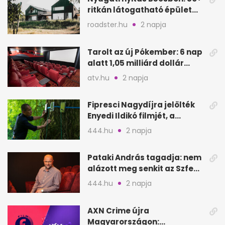
ritkán látogatható épület
nyílik meg
roadster.hu
2 napja
Tarolt az új Pókember: 6 nap
alatt 1,05 milliárd dollár
bevétel
atv.hu
2 napja
Fipresci Nagydíjra jelölték
Enyedi Ildikó filmjét, a
Csendes barátot
444.hu
2 napja
Pataki András tagadja: nem
alázott meg senkit az Szfe
felvételijén
444.hu
2 napja
AXN Crime újra
Magyarországon: