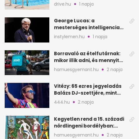
fogadják el
drive.hu
1 napja
George Lucas: a
mesterséges intelligencia
lehet Hollywood következő
instylemen.hu
1 napja
lépése
Borravaló az ételfutárnak:
mikor illik adni, és mennyit
rendeléskor?
hamuesgyemant.hu
2 napja
Vitézy: 65 ezres jegyeladás
Balázs DJ-szettjére, mint
metró nélküli Puskás-meccs
444.hu
2 napja
Kegyetlen rend a 15. századi
nördlingeni bordélyban:
verés, éheztetés
hamuesgyemant.hu
2 napja