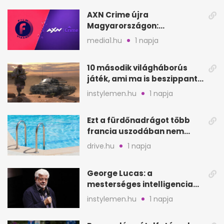
AXN Crime újra
Magyarországon:
szeptembertől a Viasat Film
media1.hu
1 napja
helyén
10 második világháborús
játék, ami ma is beszippant
a képernyő elé
instylemen.hu
1 napja
Ezt a fürdőnadrágot több
francia uszodában nem
fogadják el
drive.hu
1 napja
George Lucas: a
mesterséges intelligencia
lehet Hollywood következő
instylemen.hu
1 napja
lépése