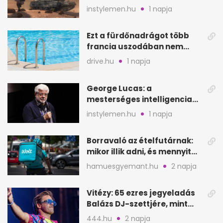
a képernyő elé
instylemen.hu
1 napja
Ezt a fürdőnadrágot több
francia uszodában nem
fogadják el
drive.hu
1 napja
George Lucas: a
mesterséges intelligencia
lehet Hollywood következő
instylemen.hu
1 napja
lépése
Borravaló az ételfutárnak:
mikor illik adni, és mennyit
rendeléskor?
hamuesgyemant.hu
2 napja
Vitézy: 65 ezres jegyeladás
Balázs DJ-szettjére, mint
metró nélküli Puskás-meccs
444.hu
2 napja