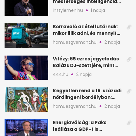
mesterséges intelligencia
lehet Hollywood következő
instylemen.hu
1 napja
lépése
Borravaló az ételfutárnak:
mikor illik adni, és mennyit
rendeléskor?
hamuesgyemant.hu
2 napja
Vitézy: 65 ezres jegyeladás
Balázs DJ-szettjére, mint
metró nélküli Puskás-meccs
444.hu
2 napja
Kegyetlen rend a 15. századi
nördlingeni bordélyban:
verés, éheztetés
hamuesgyemant.hu
2 napja
Energiaválság: a Paks
leállása a GDP-t is
megütheti, int az