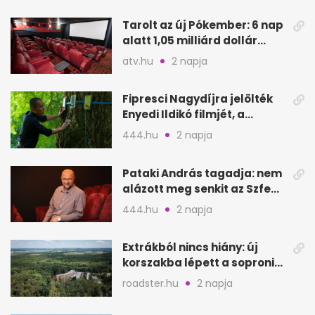
Tarolt az új Pókember: 6 nap
alatt 1,05 milliárd dollár
bevétel
atv.hu
2 napja
Fipresci Nagydíjra jelölték
Enyedi Ildikó filmjét, a
Csendes barátot
444.hu
2 napja
Pataki András tagadja: nem
alázott meg senkit az Szfe
felvételijén
444.hu
2 napja
Extrákból nincs hiány: új
korszakba lépett a soproni
Fagus Hotel
roadster.hu
2 napja