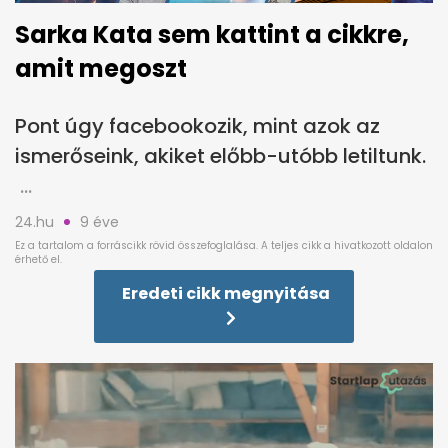
Sarka Kata sem kattint a cikkre,
amit megoszt
Pont úgy facebookozik, mint azok az
ismerőseink, akiket előbb-utóbb letiltunk.
24.hu
9 éve
Eredeti cikk megnyitása