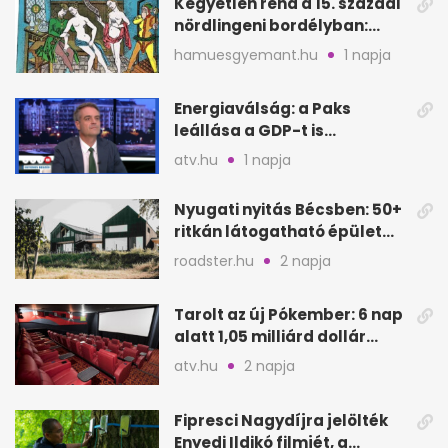
Kegyetlen rend a 15. századi
nördlingeni bordélyban:
verés, éheztetés
hamuesgyemant.hu
1 napja
Energiaválság: a Paks
leállása a GDP-t is
megütheti, int az
atv.hu
1 napja
Oeconomus
Nyugati nyitás Bécsben: 50+
ritkán látogatható épület
nyílik meg
roadster.hu
2 napja
Tarolt az új Pókember: 6 nap
alatt 1,05 milliárd dollár
bevétel
atv.hu
2 napja
Fipresci Nagydíjra jelölték
Enyedi Ildikó filmjét, a