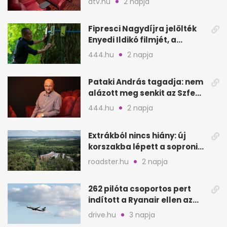
atv.hu
2 napja
Fipresci Nagydíjra jelölték
Enyedi Ildikó filmjét, a
Csendes barátot
444.hu
2 napja
Pataki András tagadja: nem
alázott meg senkit az Szfe
felvételijén
444.hu
2 napja
Extrákból nincs hiány: új
korszakba lépett a soproni
Fagus Hotel
roadster.hu
2 napja
262 pilóta csoportos pert
indított a Ryanair ellen az
Egyesült Királyságban
drive.hu
3 napja