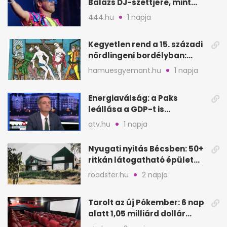
Balázs DJ-szettjére, mint
metró nélküli Puskás-meccs
444.hu
1 napja
Kegyetlen rend a 15. századi
nördlingeni bordélyban:
verés, éheztetés
hamuesgyemant.hu
1 napja
Energiaválság: a Paks
leállása a GDP-t is
megütheti, int az
atv.hu
1 napja
Oeconomus
Nyugati nyitás Bécsben: 50+
ritkán látogatható épület
nyílik meg
roadster.hu
2 napja
Tarolt az új Pókember: 6 nap
alatt 1,05 milliárd dollár
bevétel