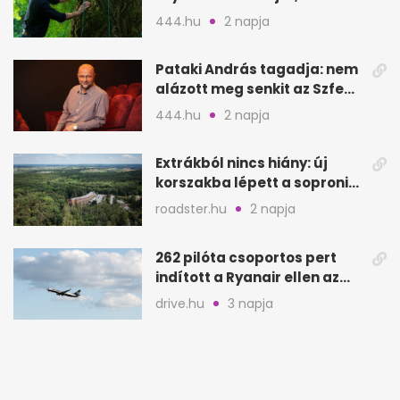
Csendes barátot
444.hu
2 napja
Pataki András tagadja: nem
alázott meg senkit az Szfe
felvételijén
444.hu
2 napja
Extrákból nincs hiány: új
korszakba lépett a soproni
Fagus Hotel
roadster.hu
2 napja
262 pilóta csoportos pert
indított a Ryanair ellen az
Egyesült Királyságban
drive.hu
3 napja