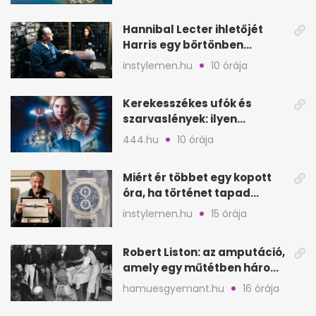
Hannibal Lecter ihletőjét
Harris egy börtönben
ismerte meg
instylemen.hu
10 órája
Kerekesszékes ufók és
szarvaslények: ilyen
Spielberg új filmje
444.hu
10 órája
Miért ér többet egy kopott
óra, ha történet tapad
hozzá?
instylemen.hu
15 órája
Robert Liston: az amputáció,
amely egy műtétben három
életet követelt
hamuesgyemant.hu
16 órája