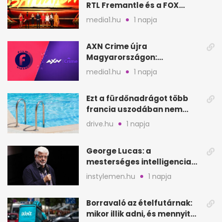
RTL Fremantle és a FOX
készíti
media1.hu
1 napja
AXN Crime újra
Magyarországon:
szeptembertől a Viasat Film
media1.hu
1 napja
helyén
Ezt a fürdőnadrágot több
francia uszodában nem
fogadják el
drive.hu
1 napja
George Lucas: a
mesterséges intelligencia
lehet Hollywood következő
instylemen.hu
1 napja
lépése
Borravaló az ételfutárnak:
mikor illik adni, és mennyit