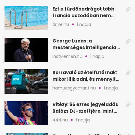
Ezt a fürdőnadrágot több
francia uszodában nem
fogadják el
drive.hu
1 napja
George Lucas: a
mesterséges intelligencia
lehet Hollywood következő
instylemen.hu
1 napja
lépése
Borravaló az ételfutárnak:
mikor illik adni, és mennyit
rendeléskor?
hamuesgyemant.hu
1 napja
Vitézy: 65 ezres jegyeladás
Balázs DJ-szettjére, mint
metró nélküli Puskás-meccs
444.hu
1 napja