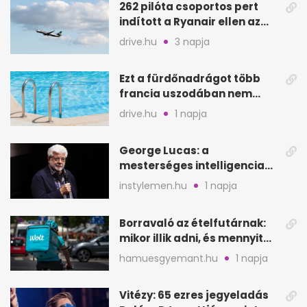
262 pilóta csoportos pert
indított a Ryanair ellen az
Egyesült Királyságban
drive.hu
3 napja
Ezt a fürdőnadrágot több
francia uszodában nem
fogadják el
drive.hu
1 napja
George Lucas: a
mesterséges intelligencia
lehet Hollywood következő
instylemen.hu
1 napja
lépése
Borravaló az ételfutárnak:
mikor illik adni, és mennyit
rendeléskor?
hamuesgyemant.hu
1 napja
Vitézy: 65 ezres jegyeladás