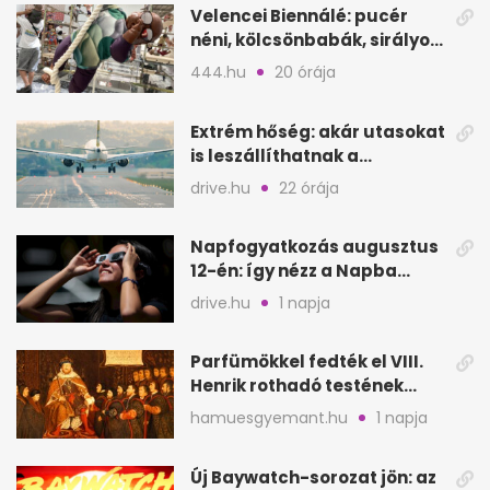
Velencei Biennálé: pucér
néni, kölcsönbabák, sirályok,
és kész a családi program
444.hu
20 órája
Extrém hőség: akár utasokat
is leszállíthatnak a
repülőgépről
drive.hu
22 órája
Napfogyatkozás augusztus
12-én: így nézz a Napba
biztonságosan
drive.hu
1 napja
Parfümökkel fedték el VIII.
Henrik rothadó testének
szagát
hamuesgyemant.hu
1 napja
Új Baywatch-sorozat jön: az