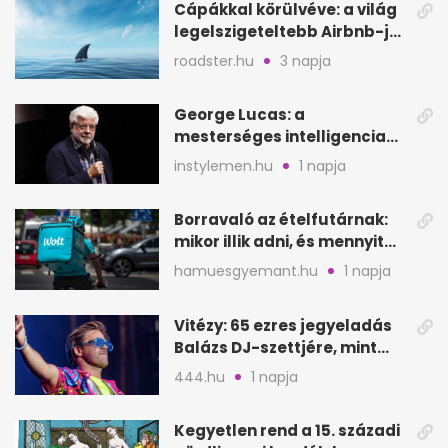
Cápákkal körülvéve: a világ
legelszigeteltebb Airbnb-je
a nyílt tengeren
roadster.hu
3 napja
George Lucas: a
mesterséges intelligencia
lehet Hollywood következő
instylemen.hu
1 napja
lépése
Borravaló az ételfutárnak:
mikor illik adni, és mennyit
rendeléskor?
hamuesgyemant.hu
1 napja
Vitézy: 65 ezres jegyeladás
Balázs DJ-szettjére, mint
metró nélküli Puskás-meccs
444.hu
1 napja
Kegyetlen rend a 15. századi