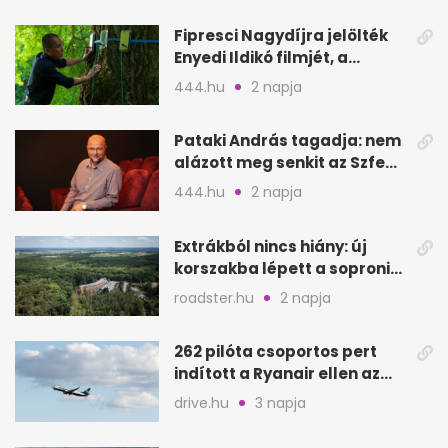
Fipresci Nagydíjra jelölték
Enyedi Ildikó filmjét, a
Csendes barátot
444.hu
2 napja
Pataki András tagadja: nem
alázott meg senkit az Szfe
felvételijén
444.hu
2 napja
Extrákból nincs hiány: új
korszakba lépett a soproni
Fagus Hotel
roadster.hu
2 napja
262 pilóta csoportos pert
indított a Ryanair ellen az
Egyesült Királyságban
drive.hu
3 napja