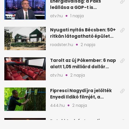
Energiaválság: a Paks
leállása a GDP-t is
megütheti, int az
atv.hu
1 napja
Oeconomus
Nyugati nyitás Bécsben: 50+
ritkán látogatható épület
nyílik meg
roadster.hu
2 napja
Tarolt az új Pókember: 6 nap
alatt 1,05 milliárd dollár
bevétel
atv.hu
2 napja
Fipresci Nagydíjra jelölték
Enyedi Ildikó filmjét, a
Csendes barátot
444.hu
2 napja
Pataki András tagadja: nem
alázott meg senkit az Szfe