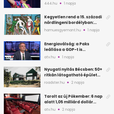
metró nélküli Puskás-meccs
444.hu
1 napja
Kegyetlen rend a 15. századi
nördlingeni bordélyban:
verés, éheztetés
hamuesgyemant.hu
1 napja
Energiaválság: a Paks
leállása a GDP-t is
megütheti, int az
atv.hu
1 napja
Oeconomus
Nyugati nyitás Bécsben: 50+
ritkán látogatható épület
nyílik meg
roadster.hu
2 napja
Tarolt az új Pókember: 6 nap
alatt 1,05 milliárd dollár
bevétel
atv.hu
2 napja