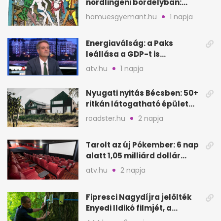
nördlingeni bordélyban:
verés, éheztetés
hamuesgyemant.hu
1 napja
Energiaválság: a Paks
leállása a GDP-t is
megütheti, int az
atv.hu
1 napja
Oeconomus
Nyugati nyitás Bécsben: 50+
ritkán látogatható épület
nyílik meg
roadster.hu
2 napja
Tarolt az új Pókember: 6 nap
alatt 1,05 milliárd dollár
bevétel
atv.hu
2 napja
Fipresci Nagydíjra jelölték
Enyedi Ildikó filmjét, a
Csendes barátot