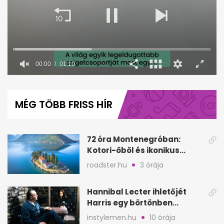
00:00
01:10
0
seconds
of
MÉG TÖBB FRISS HÍR
1
minute,
10
seconds
72 óra Montenegróban:
Kotori-öböl és ikonikus
tengerpart 3 nap alatt
roadster.hu
3 órája
Hannibal Lecter ihletőjét
Harris egy börtönben
ismerte meg
instylemen.hu
10 órája