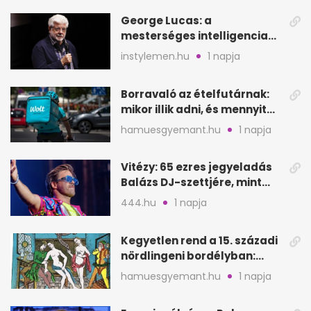
George Lucas: a
mesterséges intelligencia
lehet Hollywood következő
instylemen.hu
1 napja
lépése
Borravaló az ételfutárnak:
mikor illik adni, és mennyit
rendeléskor?
hamuesgyemant.hu
1 napja
Vitézy: 65 ezres jegyeladás
Balázs DJ-szettjére, mint
metró nélküli Puskás-meccs
444.hu
1 napja
Kegyetlen rend a 15. századi
nördlingeni bordélyban:
verés, éheztetés
hamuesgyemant.hu
1 napja