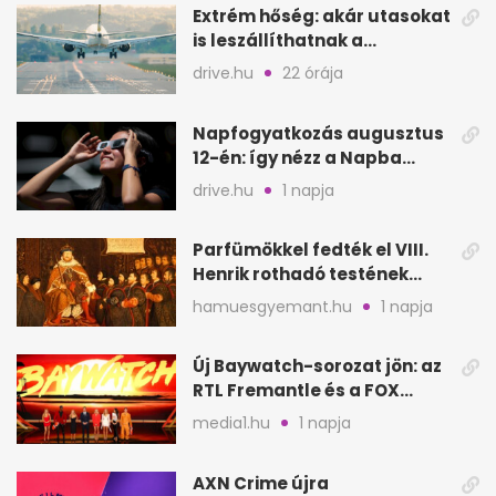
Extrém hőség: akár utasokat
is leszállíthatnak a
repülőgépről
drive.hu
22 órája
Napfogyatkozás augusztus
12-én: így nézz a Napba
biztonságosan
drive.hu
1 napja
Parfümökkel fedték el VIII.
Henrik rothadó testének
szagát
hamuesgyemant.hu
1 napja
Új Baywatch-sorozat jön: az
RTL Fremantle és a FOX
készíti
media1.hu
1 napja
AXN Crime újra