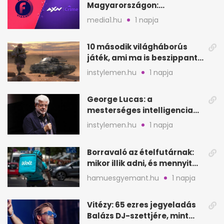
Magyarországon:
szeptembertől a Viasat Film
media1.hu
1 napja
helyén
10 második világháborús
játék, ami ma is beszippant
a képernyő elé
instylemen.hu
1 napja
George Lucas: a
mesterséges intelligencia
lehet Hollywood következő
instylemen.hu
1 napja
lépése
Borravaló az ételfutárnak:
mikor illik adni, és mennyit
rendeléskor?
hamuesgyemant.hu
1 napja
Vitézy: 65 ezres jegyeladás
Balázs DJ-szettjére, mint