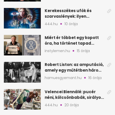
Kerekesszékes ufók és
szarvaslények: ilyen
Spielberg új filmje
444.hu
10 órája
Miért ér többet egy kopott
óra, ha történet tapad
hozzá?
instylemen.hu
15 órája
Robert Liston: az amputáció,
amely egy műtétben három
életet követelt
hamuesgyemant.hu
16 órája
Velencei Biennálé: pucér
néni, kölcsönbabák, sirályok,
és kész a családi program
444.hu
20 órája