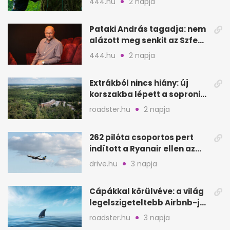
444.hu
2 napja
Pataki András tagadja: nem
alázott meg senkit az Szfe
felvételijén
444.hu
2 napja
Extrákból nincs hiány: új
korszakba lépett a soproni
Fagus Hotel
roadster.hu
2 napja
262 pilóta csoportos pert
indított a Ryanair ellen az
Egyesült Királyságban
drive.hu
3 napja
Cápákkal körülvéve: a világ
legelszigeteltebb Airbnb-je
a nyílt tengeren
roadster.hu
3 napja