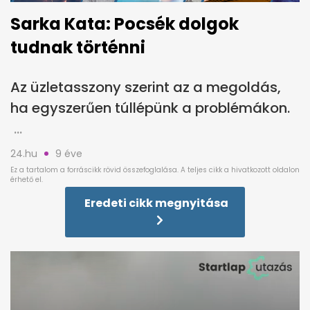
Sarka Kata: Pocsék dolgok
tudnak történni
Az üzletasszony szerint az a megoldás,
ha egyszerűen túllépünk a problémákon.
24.hu
9 éve
Eredeti cikk megnyitása