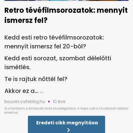
Retro tévéfilmsorozatok: mennyit
ismersz fel?
Kedd esti retro tévéfilmsorozatok:
mennyit ismersz fel 20-ból?
Kedd esti sorozat, szombat délelőtti
ismétlés.
Te is rajtuk nőttél fel?
Akkor ez a...
bouvet.cafeblog.hu
10 éve
Eredeti cikk megnyitása