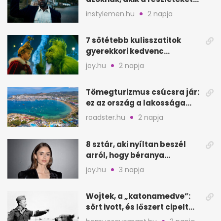
keresik
instylemen.hu
2 napja
7 sötétebb kulisszatitok
gyerekkori kedvenc
filmjeinkről a Joy szerint
joy.hu
2 napja
Tömegturizmus csúcsra jár:
ez az ország a lakossága
kétszeresét fogadja
roadster.hu
2 napja
8 sztár, aki nyíltan beszél
arról, hogy béranya
segítette a családalapítást
joy.hu
3 napja
Wojtek, a „katonamedve”:
sört ivott, és lőszert cipelt
Monte Cassinónál