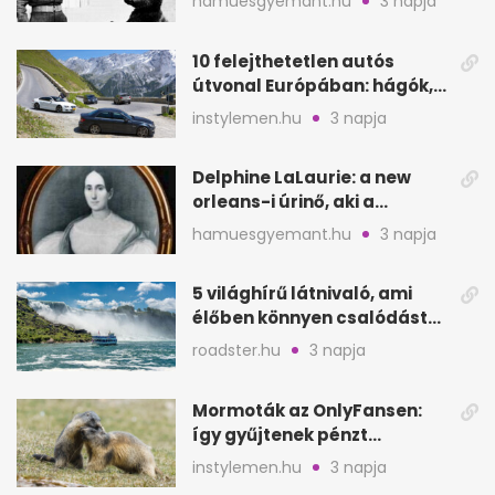
hamuesgyemant.hu
3 napja
10 felejthetetlen autós
útvonal Európában: hágók,
partok, fjordok
instylemen.hu
3 napja
Delphine LaLaurie: a new
orleans-i úrinő, aki a
padláson kínzott
hamuesgyemant.hu
3 napja
5 világhírű látnivaló, ami
élőben könnyen csalódást
okozhat
roadster.hu
3 napja
Mormoták az OnlyFansen:
így gyűjtenek pénzt
amerikai kutatók
instylemen.hu
3 napja