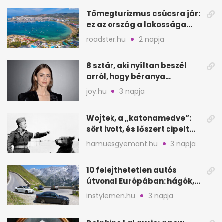
Tömegturizmus csúcsra jár:
ez az ország a lakossága
kétszeresét fogadja
roadster.hu
2 napja
8 sztár, aki nyíltan beszél
arról, hogy béranya
segítette a családalapítást
joy.hu
3 napja
Wojtek, a „katonamedve”:
sört ivott, és lőszert cipelt
Monte Cassinónál
hamuesgyemant.hu
3 napja
10 felejthetetlen autós
útvonal Európában: hágók,
partok, fjordok
instylemen.hu
3 napja