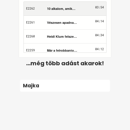
...még több adást akarok!
Majka
Felhasználási feltételek
Adatvédelem
Kapcsolat
Impresszum
Médiaajánlat
2026 © Startlap, Minden jog fenntartva