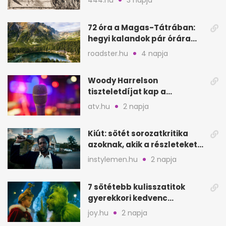
444.hu
3 napja
72 óra a Magas-Tátrában:
hegyi kalandok pár órára
Magyarországtól
roadster.hu
4 napja
Woody Harrelson
tiszteletdíjat kap a
Szarajevói Filmfesztiválon
atv.hu
2 napja
Kiút: sötét sorozatkritika
azoknak, akik a részleteket
keresik
instylemen.hu
2 napja
7 sötétebb kulisszatitok
gyerekkori kedvenc
filmjeinkről a Joy szerint
joy.hu
2 napja