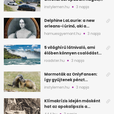
partok, fjordok
instylemen.hu
3 napja
Delphine LaLaurie: a new
orleans-i úrinő, aki a
padláson kínzott
hamuesgyemant.hu
3 napja
5 világhírű látnivaló, ami
élőben könnyen csalódást
okozhat
roadster.hu
3 napja
Mormoták az OnlyFansen:
így gyűjtenek pénzt
amerikai kutatók
instylemen.hu
3 napja
Klímakrízis idején másként
hat az apokalipszis a
Szépművészetiben