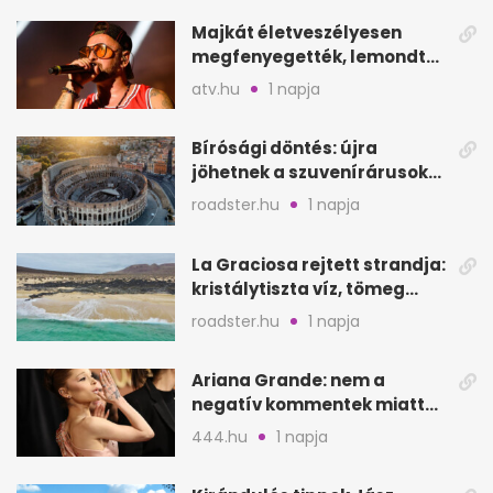
Majkát életveszélyesen
megfenyegették, lemondta
a sepsiszentgyörgyi
atv.hu
1 napja
koncertet
Bírósági döntés: újra
jöhetnek a szuvenírárusok
Európa ikonikus helyére
roadster.hu
1 napja
La Graciosa rejtett strandja:
kristálytiszta víz, tömeg
nélkül
roadster.hu
1 napja
Ariana Grande: nem a
negatív kommentek miatt
vonul vissza
444.hu
1 napja