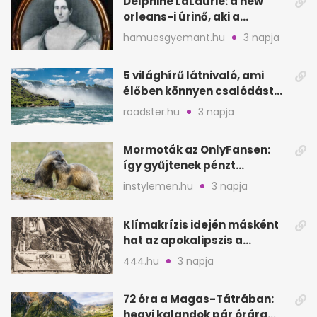
Delphine LaLaurie: a new
orleans-i úrinő, aki a
padláson kínzott
hamuesgyemant.hu
3 napja
5 világhírű látnivaló, ami
élőben könnyen csalódást
okozhat
roadster.hu
3 napja
Mormoták az OnlyFansen:
így gyűjtenek pénzt
amerikai kutatók
instylemen.hu
3 napja
Klímakrízis idején másként
hat az apokalipszis a
Szépművészetiben
444.hu
3 napja
72 óra a Magas-Tátrában:
hegyi kalandok pár órára