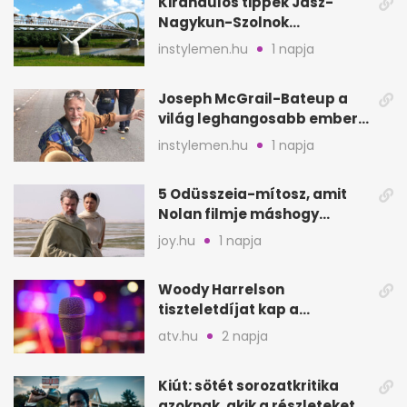
Kirándulós tippek Jász-
Nagykun-Szolnok
megyében: 6 kihagyhatatlan
instylemen.hu
1 napja
hely
Joseph McGrail-Bateup a
világ leghangosabb embere
lett Ausztráliából
instylemen.hu
1 napja
5 Odüsszeia-mítosz, amit
Nolan filmje máshogy
mutat, mint Homérosz
joy.hu
1 napja
Woody Harrelson
tiszteletdíjat kap a
Szarajevói Filmfesztiválon
atv.hu
2 napja
Kiút: sötét sorozatkritika
azoknak, akik a részleteket