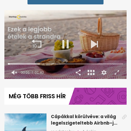
00:02
01:40
0
seconds
of
MÉG TÖBB FRISS HÍR
1
minute,
40
seconds
Cápákkal körülvéve: a világ
legelszigeteltebb Airbnb-je
a nyílt tengeren