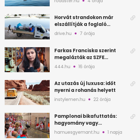
roadster.hu
4 órája
Horvát strandokon már
elszállítják a foglaló
törölközőket is
drive.hu
7 órája
Farkas Franciska szerint
megalázták az SZFE
felvételijén, vizsgálat indult
444.hu
16 órája
Az utazás új luxusa: időt
nyerni a rohanás helyett
instylemen.hu
22 órája
Pamplonai bikafuttatás:
hagyomány vagy
értelmetlen vérontás?
hamuesgyemant.hu
1 napja