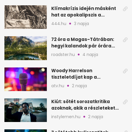
Klímakrízis idején másként
hat az apokalipszis a
Szépművészetiben
444.hu
3 napja
72 óra a Magas-Tátrában:
hegyi kalandok pár órára
Magyarországtól
roadster.hu
4 napja
Woody Harrelson
tiszteletdíjat kap a
Szarajevói Filmfesztiválon
atv.hu
2 napja
Kiút: sötét sorozatkritika
azoknak, akik a részleteket
keresik
instylemen.hu
2 napja