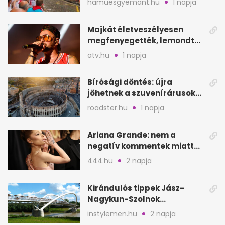
hamuesgyemant.hu
1 napja
Majkát életveszélyesen
megfenyegették, lemondta
a sepsiszentgyörgyi
atv.hu
1 napja
koncertet
Bírósági döntés: újra
jöhetnek a szuvenírárusok
Európa ikonikus helyére
roadster.hu
1 napja
Ariana Grande: nem a
negatív kommentek miatt
vonul vissza
444.hu
2 napja
Kirándulós tippek Jász-
Nagykun-Szolnok
megyében: 6 kihagyhatatlan
instylemen.hu
2 napja
hely