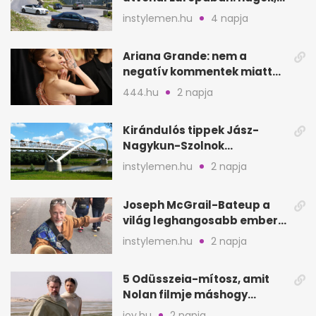
partok, fjordok
instylemen.hu
4 napja
Ariana Grande: nem a
negatív kommentek miatt
vonul vissza
444.hu
2 napja
Kirándulós tippek Jász-
Nagykun-Szolnok
megyében: 6 kihagyhatatlan
instylemen.hu
2 napja
hely
Joseph McGrail-Bateup a
világ leghangosabb embere
lett Ausztráliából
instylemen.hu
2 napja
5 Odüsszeia-mítosz, amit
Nolan filmje máshogy
mutat, mint Homérosz
joy.hu
2 napja