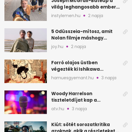
Joseph McGrail-Bateup a
világ leghangosabb embere
lett Ausztráliából
instylemen.hu
2 napja
5 Odüsszeia-mítosz, amit
Nolan filmje máshogy
mutat, mint Homérosz
joy.hu
2 napja
Forró olajos üstben
végezték ki Ishikawa
Goemont, Japán Robin
hamuesgyemant.hu
3 napja
Hoodját
Woody Harrelson
tiszteletdíjat kap a
Szarajevói Filmfesztiválon
atv.hu
3 napja
Kiút: sötét sorozatkritika
azoknak, akik a részleteket