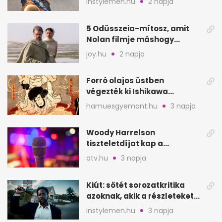
instylemen.hu
2 napja
5 Odüsszeia-mítosz, amit
Nolan filmje máshogy
mutat, mint Homérosz
joy.hu
2 napja
Forró olajos üstben
végezték ki Ishikawa
Goemont, Japán Robin
hamuesgyemant.hu
3 napja
Hoodját
Woody Harrelson
tiszteletdíjat kap a
Szarajevói Filmfesztiválon
atv.hu
3 napja
Kiút: sötét sorozatkritika
azoknak, akik a részleteket
keresik
instylemen.hu
3 napja