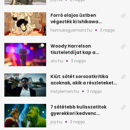
Forró olajos üstben
végezték ki Ishikawa
Goemont, Japán Robin
hamuesgyemant.hu
3 napja
Hoodját
Woody Harrelson
tiszteletdíjat kap a
Szarajevói Filmfesztiválon
atv.hu
3 napja
Kiút: sötét sorozatkritika
azoknak, akik a részleteket
keresik
instylemen.hu
3 napja
7 sötétebb kulisszatitok
gyerekkori kedvenc
filmjeinkről a Joy szerint
joy.hu
3 napja