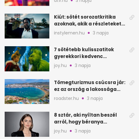
atv.hu
3 napja
Kiút: sötét sorozatkritika
azoknak, akik a részleteket
keresik
instylemen.hu
3 napja
7 sötétebb kulisszatitok
gyerekkori kedvenc
filmjeinkről a Joy szerint
joy.hu
3 napja
Tömegturizmus csúcsra jár:
ez az ország a lakossága
kétszeresét fogadja
roadster.hu
3 napja
8 sztár, aki nyíltan beszél
arról, hogy béranya
segítette a családalapítást
joy.hu
3 napja