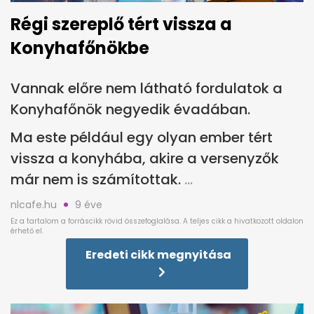
Régi szereplő tért vissza a
Konyhafőnökbe
Vannak előre nem látható fordulatok a
Konyhafőnök negyedik évadában.
Ma este például egy olyan ember tért
vissza a konyhába, akire a versenyzők
már nem is számítottak.
nlcafe.hu
9 éve
Eredeti cikk megnyitása