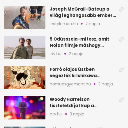
Joseph McGrail-Bateup a
világ leghangosabb embere
lett Ausztráliából
instylemen.hu
2 napja
5 Odüsszeia-mítosz, amit
Nolan filmje máshogy
mutat, mint Homérosz
joy.hu
2 napja
Forró olajos üstben
végezték ki Ishikawa
Goemont, Japán Robin
hamuesgyemant.hu
3 napja
Hoodját
Woody Harrelson
tiszteletdíjat kap a
Szarajevói Filmfesztiválon
atv.hu
3 napja