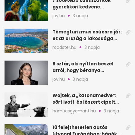
7 sötétebb kulisszatitok
gyerekkori kedvenc
filmjeinkről a Joy szerint
joy.hu
3 napja
Tömegturizmus csúcsra jár:
ez az ország a lakossága
kétszeresét fogadja
roadster.hu
3 napja
8 sztár, aki nyíltan beszél
arról, hogy béranya
segítette a családalapítást
joy.hu
3 napja
Wojtek, a „katonamedve”:
sört ivott, és lőszert cipelt
Monte Cassinónál
hamuesgyemant.hu
3 napja
10 felejthetetlen autós
útvonal Európában: hágók,