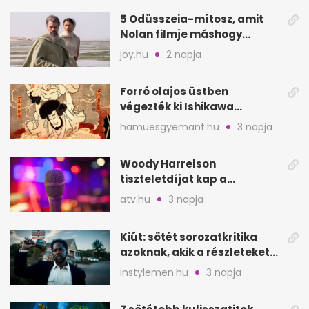
5 Odüsszeia-mítosz, amit
Nolan filmje máshogy
mutat, mint Homérosz
joy.hu
2 napja
Forró olajos üstben
végezték ki Ishikawa
Goemont, Japán Robin
hamuesgyemant.hu
3 napja
Hoodját
Woody Harrelson
tiszteletdíjat kap a
Szarajevói Filmfesztiválon
atv.hu
3 napja
Kiút: sötét sorozatkritika
azoknak, akik a részleteket
keresik
instylemen.hu
3 napja