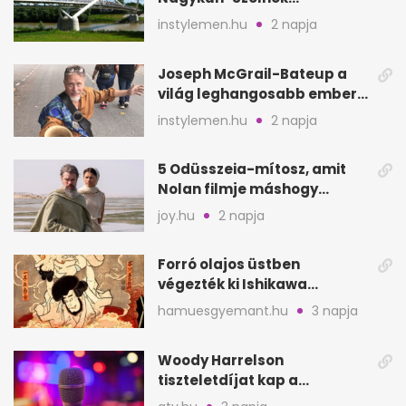
megyében: 6 kihagyhatatlan
instylemen.hu
2 napja
hely
Joseph McGrail-Bateup a
világ leghangosabb embere
lett Ausztráliából
instylemen.hu
2 napja
5 Odüsszeia-mítosz, amit
Nolan filmje máshogy
mutat, mint Homérosz
joy.hu
2 napja
Forró olajos üstben
végezték ki Ishikawa
Goemont, Japán Robin
hamuesgyemant.hu
3 napja
Hoodját
Woody Harrelson
tiszteletdíjat kap a
Szarajevói Filmfesztiválon