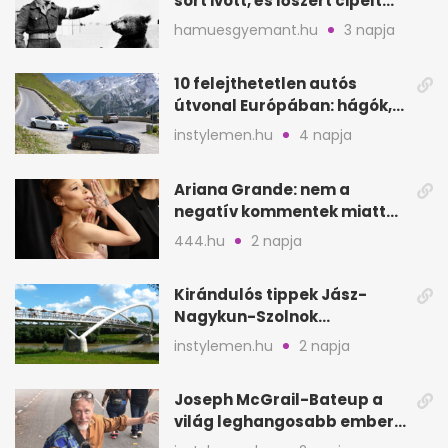
sört ivott, és lőszert cipelt
Monte Cassinónál
hamuesgyemant.hu
3 napja
10 felejthetetlen autós
útvonal Európában: hágók,
partok, fjordok
instylemen.hu
4 napja
Ariana Grande: nem a
negatív kommentek miatt
vonul vissza
444.hu
2 napja
Kirándulós tippek Jász-
Nagykun-Szolnok
megyében: 6 kihagyhatatlan
instylemen.hu
2 napja
hely
Joseph McGrail-Bateup a
világ leghangosabb embere
lett Ausztráliából