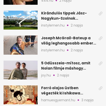
444.hu
2 napja
Kirándulós tippek Jász-
Nagykun-Szolnok
megyében: 6 kihagyhatatlan
instylemen.hu
2 napja
hely
Joseph McGrail-Bateup a
világ leghangosabb embere
lett Ausztráliából
instylemen.hu
2 napja
5 Odüsszeia-mítosz, amit
Nolan filmje máshogy
mutat, mint Homérosz
joy.hu
2 napja
Forró olajos üstben
végezték ki Ishikawa
Goemont, Japán Robin
hamuesgyemant.hu
3 napja
Hoodját