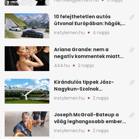
10 felejthetetlen autós
útvonal Európában: hágók,
partok, fjordok
instylemen.hu
4 napja
Ariana Grande: nem a
negatív kommentek miatt
vonul vissza
444.hu
2 napja
Kirándulós tippek Jász-
Nagykun-Szolnok
megyében: 6 kihagyhatatlan
instylemen.hu
2 napja
hely
Joseph McGrail-Bateup a
világ leghangosabb embere
lett Ausztráliából
instylemen.hu
2 napja