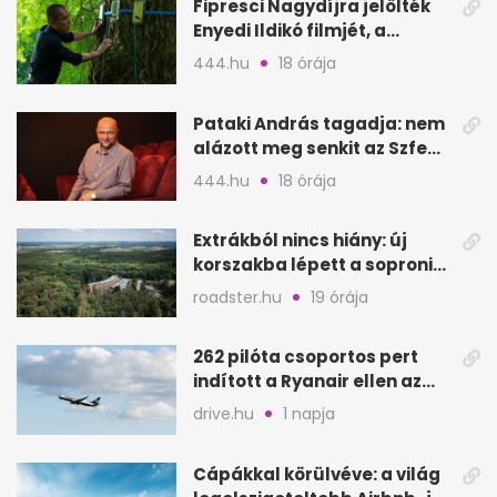
Fipresci Nagydíjra jelölték
Enyedi Ildikó filmjét, a
Csendes barátot
444.hu
18 órája
Pataki András tagadja: nem
alázott meg senkit az Szfe
felvételijén
444.hu
18 órája
Extrákból nincs hiány: új
korszakba lépett a soproni
Fagus Hotel
roadster.hu
19 órája
262 pilóta csoportos pert
indított a Ryanair ellen az
Egyesült Királyságban
drive.hu
1 napja
Cápákkal körülvéve: a világ