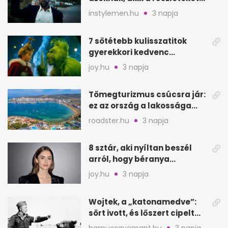
keresik
instylemen.hu
3 napja
7 sötétebb kulisszatitok
gyerekkori kedvenc
filmjeinkről a Joy szerint
joy.hu
3 napja
Tömegturizmus csúcsra jár:
ez az ország a lakossága
kétszeresét fogadja
roadster.hu
3 napja
8 sztár, aki nyíltan beszél
arról, hogy béranya
segítette a családalapítást
joy.hu
3 napja
Wojtek, a „katonamedve”:
sört ivott, és lőszert cipelt
Monte Cassinónál
hamuesgyemant.hu
3 napja