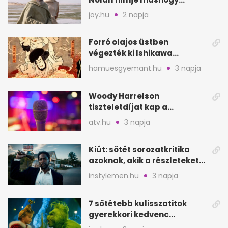
mutat, mint Homérosz
joy.hu
2 napja
Forró olajos üstben
végezték ki Ishikawa
Goemont, Japán Robin
hamuesgyemant.hu
3 napja
Hoodját
Woody Harrelson
tiszteletdíjat kap a
Szarajevói Filmfesztiválon
atv.hu
3 napja
Kiút: sötét sorozatkritika
azoknak, akik a részleteket
keresik
instylemen.hu
3 napja
7 sötétebb kulisszatitok
gyerekkori kedvenc
filmjeinkről a Joy szerint