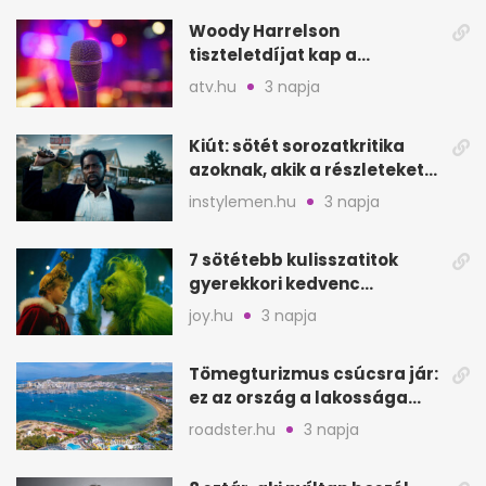
Woody Harrelson
tiszteletdíjat kap a
Szarajevói Filmfesztiválon
atv.hu
3 napja
Kiút: sötét sorozatkritika
azoknak, akik a részleteket
keresik
instylemen.hu
3 napja
7 sötétebb kulisszatitok
gyerekkori kedvenc
filmjeinkről a Joy szerint
joy.hu
3 napja
Tömegturizmus csúcsra jár:
ez az ország a lakossága
kétszeresét fogadja
roadster.hu
3 napja