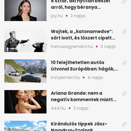
8 sztár, aki nyíltan beszél
arról, hogy béranya
segítette a családalapítást
joy.hu
3 napja
Wojtek, a „katonamedve”:
sört ivott, és lőszert cipelt
Monte Cassinónál
hamuesgyemant.hu
3 napja
10 felejthetetlen autós
útvonal Európában: hágók,
partok, fjordok
instylemen.hu
4 napja
Ariana Grande: nem a
negatív kommentek miatt
vonul vissza
444.hu
2 napja
Kirándulós tippek Jász-
Nagykun-Szolnok