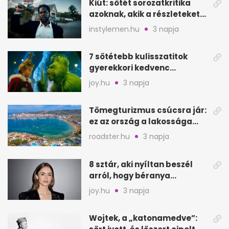
Kiút: sötét sorozatkritika
azoknak, akik a részleteket
keresik
instylemen.hu
3 napja
7 sötétebb kulisszatitok
gyerekkori kedvenc
filmjeinkről a Joy szerint
joy.hu
3 napja
Tömegturizmus csúcsra jár:
ez az ország a lakossága
kétszeresét fogadja
roadster.hu
3 napja
8 sztár, aki nyíltan beszél
arról, hogy béranya
segítette a családalapítást
joy.hu
3 napja
Wojtek, a „katonamedve”: