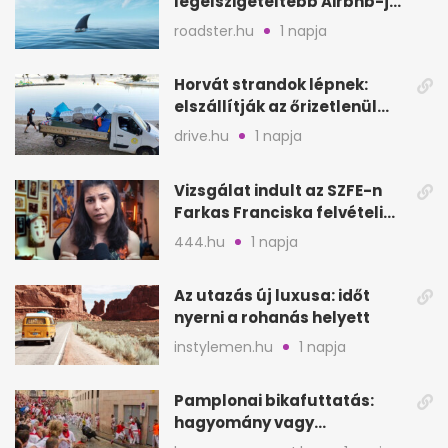
legelszigeteltebb Airbnb-je
a nyílt tengeren
roadster.hu
1 napja
Horvát strandok lépnek:
elszállítják az őrizetlenül
hagyott törölközőket
drive.hu
1 napja
Vizsgálat indult az SZFE-n
Farkas Franciska felvételi
videója után
444.hu
1 napja
Az utazás új luxusa: időt
nyerni a rohanás helyett
instylemen.hu
1 napja
Pamplonai bikafuttatás:
hagyomány vagy
értelmetlen vérontás?