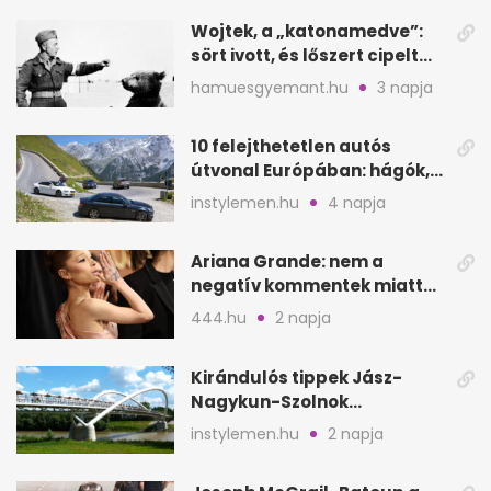
Wojtek, a „katonamedve”:
sört ivott, és lőszert cipelt
Monte Cassinónál
hamuesgyemant.hu
3 napja
10 felejthetetlen autós
útvonal Európában: hágók,
partok, fjordok
instylemen.hu
4 napja
Ariana Grande: nem a
negatív kommentek miatt
vonul vissza
444.hu
2 napja
Kirándulós tippek Jász-
Nagykun-Szolnok
megyében: 6 kihagyhatatlan
instylemen.hu
2 napja
hely