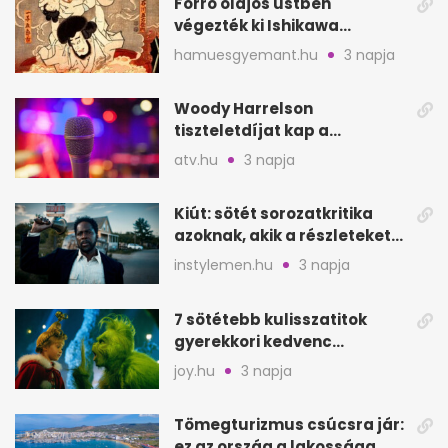
Forró olajos üstben
végezték ki Ishikawa
Goemont, Japán Robin
hamuesgyemant.hu
3 napja
Hoodját
Woody Harrelson
tiszteletdíjat kap a
Szarajevói Filmfesztiválon
atv.hu
3 napja
Kiút: sötét sorozatkritika
azoknak, akik a részleteket
keresik
instylemen.hu
3 napja
7 sötétebb kulisszatitok
gyerekkori kedvenc
filmjeinkről a Joy szerint
joy.hu
3 napja
Tömegturizmus csúcsra jár:
ez az ország a lakossága