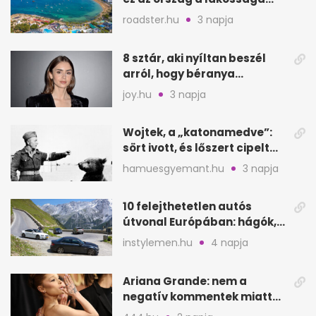
kétszeresét fogadja
roadster.hu
3 napja
8 sztár, aki nyíltan beszél
arról, hogy béranya
segítette a családalapítást
joy.hu
3 napja
Wojtek, a „katonamedve”:
sört ivott, és lőszert cipelt
Monte Cassinónál
hamuesgyemant.hu
3 napja
10 felejthetetlen autós
útvonal Európában: hágók,
partok, fjordok
instylemen.hu
4 napja
Ariana Grande: nem a
negatív kommentek miatt
vonul vissza