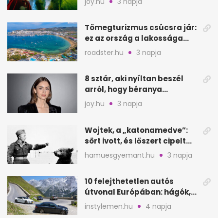
joy.hu
3 napja
Tömegturizmus csúcsra jár:
ez az ország a lakossága
kétszeresét fogadja
roadster.hu
3 napja
8 sztár, aki nyíltan beszél
arról, hogy béranya
segítette a családalapítást
joy.hu
3 napja
Wojtek, a „katonamedve”:
sört ivott, és lőszert cipelt
Monte Cassinónál
hamuesgyemant.hu
3 napja
10 felejthetetlen autós
útvonal Európában: hágók,
partok, fjordok
instylemen.hu
4 napja