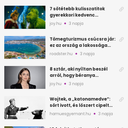
7 sötétebb kulisszatitok
gyerekkori kedvenc
filmjeinkről a Joy szerint
joy.hu
3 napja
Tömegturizmus csúcsra jár:
ez az ország a lakossága
kétszeresét fogadja
roadster.hu
3 napja
8 sztár, aki nyíltan beszél
arról, hogy béranya
segítette a családalapítást
joy.hu
3 napja
Wojtek, a „katonamedve”:
sört ivott, és lőszert cipelt
Monte Cassinónál
hamuesgyemant.hu
3 napja