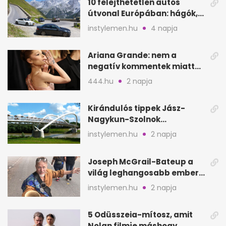
10 felejthetetlen autós
útvonal Európában: hágók,
partok, fjordok
instylemen.hu
4 napja
Ariana Grande: nem a
negatív kommentek miatt
vonul vissza
444.hu
2 napja
Kirándulós tippek Jász-
Nagykun-Szolnok
megyében: 6 kihagyhatatlan
instylemen.hu
2 napja
hely
Joseph McGrail-Bateup a
világ leghangosabb embere
lett Ausztráliából
instylemen.hu
2 napja
5 Odüsszeia-mítosz, amit
Nolan filmje máshogy