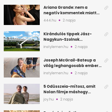
Ariana Grande: nem a
negatív kommentek miatt
vonul vissza
444.hu
2 napja
Kirándulós tippek Jász-
Nagykun-Szolnok
megyében: 6 kihagyhatatlan
instylemen.hu
2 napja
hely
Joseph McGrail-Bateup a
világ leghangosabb embere
lett Ausztráliából
instylemen.hu
2 napja
5 Odüsszeia-mítosz, amit
Nolan filmje máshogy
mutat, mint Homérosz
joy.hu
2 napja