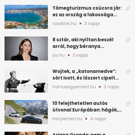
Tömegturizmus csúcsra jár:
ez az ország a lakossága
kétszeresét fogadja
roadster.hu
3 napja
8 sztár, aki nyíltan beszél
arról, hogy béranya
segítette a családalapítást
joy.hu
3 napja
Wojtek, a „katonamedve”:
sört ivott, és lőszert cipelt
Monte Cassinónál
hamuesgyemant.hu
3 napja
10 felejthetetlen autós
útvonal Európában: hágók,
partok, fjordok
instylemen.hu
4 napja
Ariana Grande: nem a