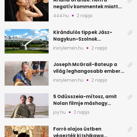
negatív kommentek miatt
vonul vissza
444.hu
2 napja
Kirándulós tippek Jász-
Nagykun-Szolnok
megyében: 6 kihagyhatatlan
instylemen.hu
2 napja
hely
Joseph McGrail-Bateup a
világ leghangosabb embere
lett Ausztráliából
instylemen.hu
2 napja
5 Odüsszeia-mítosz, amit
Nolan filmje máshogy
mutat, mint Homérosz
joy.hu
2 napja
Forró olajos üstben
végezték ki Ishikawa