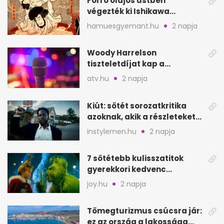
Forró olajos üstben
végezték ki Ishikawa
Goemont, Japán Robin
hamuesgyemant.hu
2 napja
Hoodját
Woody Harrelson
tiszteletdíjat kap a
Szarajevói Filmfesztiválon
atv.hu
2 napja
Kiút: sötét sorozatkritika
azoknak, akik a részleteket
keresik
instylemen.hu
2 napja
7 sötétebb kulisszatitok
gyerekkori kedvenc
filmjeinkről a Joy szerint
joy.hu
2 napja
Tömegturizmus csúcsra jár:
ez az ország a lakossága