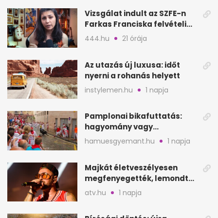
Vizsgálat indult az SZFE-n
Farkas Franciska felvételi
videója után
444.hu
21 órája
Az utazás új luxusa: időt
nyerni a rohanás helyett
instylemen.hu
1 napja
Pamplonai bikafuttatás:
hagyomány vagy
értelmetlen vérontás?
hamuesgyemant.hu
1 napja
Majkát életveszélyesen
megfenyegették, lemondta
a sepsiszentgyörgyi
atv.hu
1 napja
koncertet