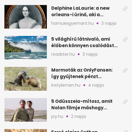
Delphine LaLaurie: a new
orleans-i úrinő, aki a
padláson kínzott
hamuesgyemant.hu
3 napja
5 világhírű látnivaló, ami
élőben könnyen csalódást
okozhat
roadster.hu
3 napja
Mormoták az OnlyFansen:
így gyűjtenek pénzt
amerikai kutatók
instylemen.hu
4 napja
5 Odüsszeia-mítosz, amit
Nolan filmje máshogy
mutat, mint Homérosz
joy.hu
2 napja