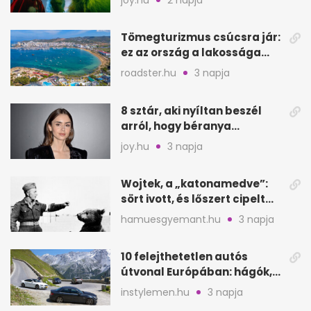
Tömegturizmus csúcsra jár:
ez az ország a lakossága
kétszeresét fogadja
roadster.hu
3 napja
8 sztár, aki nyíltan beszél
arról, hogy béranya
segítette a családalapítást
joy.hu
3 napja
Wojtek, a „katonamedve”:
sört ivott, és lőszert cipelt
Monte Cassinónál
hamuesgyemant.hu
3 napja
10 felejthetetlen autós
útvonal Európában: hágók,
partok, fjordok
instylemen.hu
3 napja