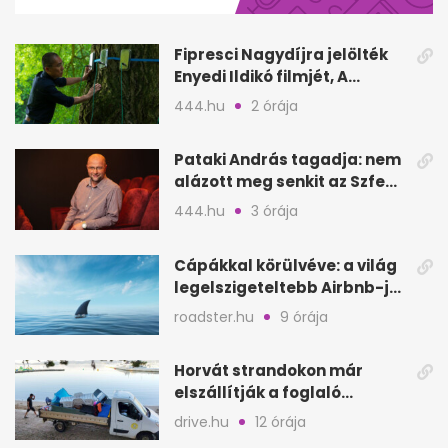
4
seconds
Fipresci Nagydíjra jelölték
Enyedi Ildikó filmjét, A
Csendes barátot
444.hu
2 órája
Pataki András tagadja: nem
alázott meg senkit az Szfe
felvételijén
444.hu
3 órája
Cápákkal körülvéve: a világ
legelszigeteltebb Airbnb-je
a nyílt tengeren
roadster.hu
9 órája
Horvát strandokon már
elszállítják a foglaló
törölközőket is
drive.hu
12 órája