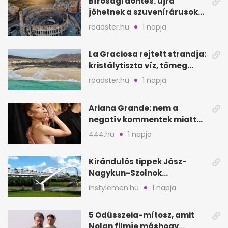
Bírósági döntés: újra
jöhetnek a szuvenírárusok
Európa ikonikus helyére
roadster.hu
1 napja
La Graciosa rejtett strandja:
kristálytiszta víz, tömeg
nélkül
roadster.hu
1 napja
Ariana Grande: nem a
negatív kommentek miatt
vonul vissza
444.hu
1 napja
Kirándulós tippek Jász-
Nagykun-Szolnok
megyében: 6 kihagyhatatlan
instylemen.hu
1 napja
hely
5 Odüsszeia-mítosz, amit
Nolan filmje máshogy