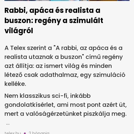
Rabbi, apáca és realista a
buszon: regény a szimulált
világról
A Telex szerint a "A rabbi, az apáca és a
realista utaznak a buszon" című regény
azt állítja: az ismert világ és minden
létező csak adathalmaz, egy szimuláció
kelléke.
Nem klasszikus sci-fi, inkább
gondolatkísérlet, ami most pont azért üt,
mert a valóságérzetünket piszkálja meg.
telex.hu
2 hónapja