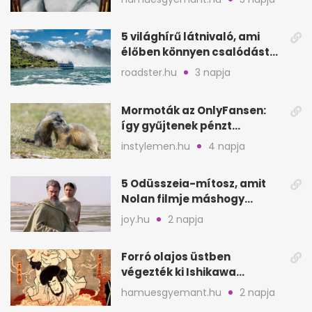
5 világhírű látnivaló, ami
élőben könnyen csalódást
okozhat
roadster.hu
3 napja
Mormoták az OnlyFansen:
így gyűjtenek pénzt
amerikai kutatók
instylemen.hu
4 napja
5 Odüsszeia-mítosz, amit
Nolan filmje máshogy
mutat, mint Homérosz
joy.hu
2 napja
Forró olajos üstben
végezték ki Ishikawa
Goemont, Japán Robin
hamuesgyemant.hu
2 napja
Hoodját