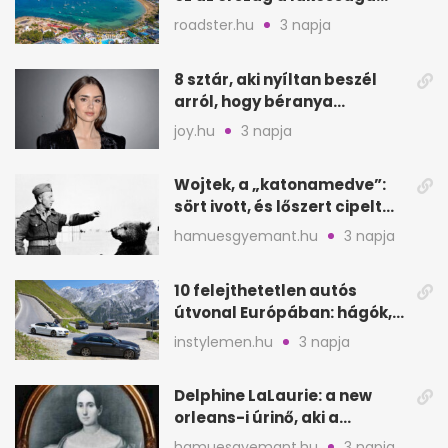
kétszeresét fogadja
roadster.hu
3 napja
8 sztár, aki nyíltan beszél
arról, hogy béranya
segítette a családalapítást
joy.hu
3 napja
Wojtek, a „katonamedve”:
sört ivott, és lőszert cipelt
Monte Cassinónál
hamuesgyemant.hu
3 napja
10 felejthetetlen autós
útvonal Európában: hágók,
partok, fjordok
instylemen.hu
3 napja
Delphine LaLaurie: a new
orleans-i úrinő, aki a
padláson kínzott
hamuesgyemant.hu
3 napja