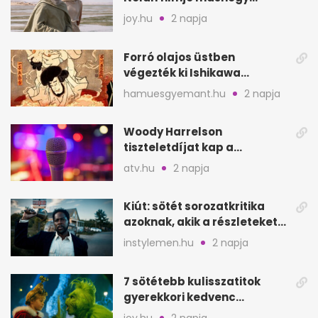
mutat, mint Homérosz
joy.hu
2 napja
Forró olajos üstben
végezték ki Ishikawa
Goemont, Japán Robin
hamuesgyemant.hu
2 napja
Hoodját
Woody Harrelson
tiszteletdíjat kap a
Szarajevói Filmfesztiválon
atv.hu
2 napja
Kiút: sötét sorozatkritika
azoknak, akik a részleteket
keresik
instylemen.hu
2 napja
7 sötétebb kulisszatitok
gyerekkori kedvenc
filmjeinkről a Joy szerint
joy.hu
2 napja