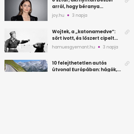
arról, hogy béranya
segítette a családalapítást
joy.hu
3 napja
Wojtek, a „katonamedve”:
sört ivott, és lőszert cipelt
Monte Cassinónál
hamuesgyemant.hu
3 napja
10 felejthetetlen autós
útvonal Európában: hágók,
partok, fjordok
instylemen.hu
3 napja
Delphine LaLaurie: a new
orleans-i úrinő, aki a
padláson kínzott
hamuesgyemant.hu
3 napja
5 világhírű látnivaló, ami
élőben könnyen csalódást