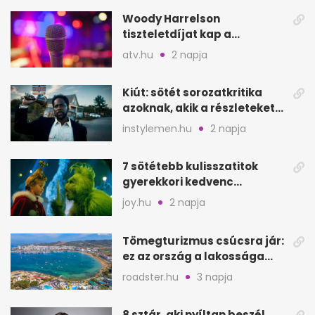
Woody Harrelson
tiszteletdíjat kap a
Szarajevói Filmfesztiválon
atv.hu
2 napja
Kiút: sötét sorozatkritika
azoknak, akik a részleteket
keresik
instylemen.hu
2 napja
7 sötétebb kulisszatitok
gyerekkori kedvenc
filmjeinkről a Joy szerint
joy.hu
2 napja
Tömegturizmus csúcsra jár:
ez az ország a lakossága
kétszeresét fogadja
roadster.hu
3 napja
8 sztár, aki nyíltan beszél