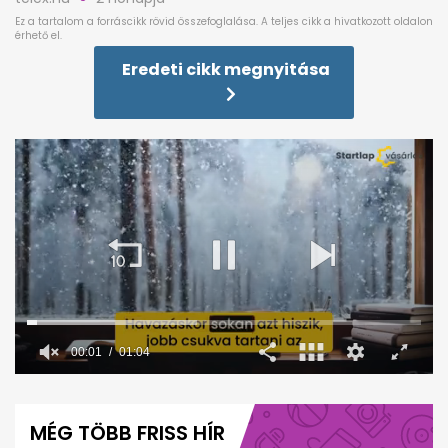
Eredeti cikk megnyitása
00:02
01:04
0
seconds
of
MÉG TÖBB FRISS HÍR
1
minute,