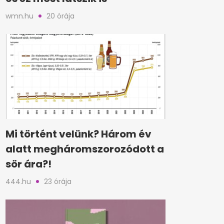
wmn.hu
20 órája
Mi történt velünk? Három év
alatt megháromszorozódott a
sör ára?!
444.hu
23 órája