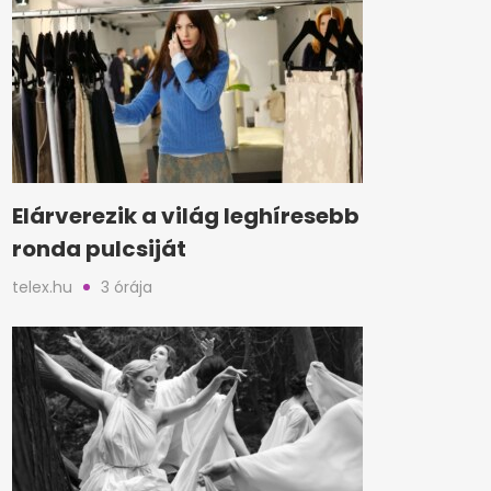
Elárverezik a világ leghíresebb
ronda pulcsiját
telex.hu
3 órája