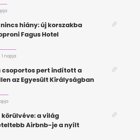
apja
 nincs hiány: új korszakba
soproni Fagus Hotel
1 napja
 csoportos pert indított a
llen az Egyesült Királyságban
napja
körülvéve: a világ
eteltebb Airbnb-je a nyílt