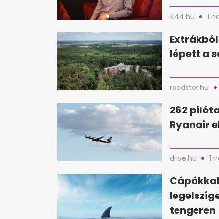
444.hu
1 n
Extrákból
lépett a 
roadster.hu
262 pilóta
Ryanair e
drive.hu
1 
Cápákkal 
legelszig
tengeren