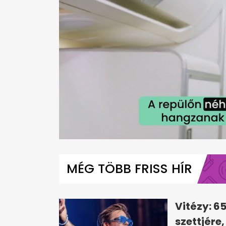
0
seconds
of
MÉG TÖBB FRISS HÍR
1
minute,
6
seconds
Volume
0%
Vitézy: 6
szettjére