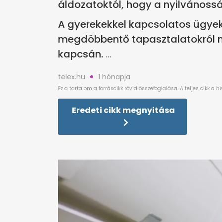
áldozatoktól, hogy a nyilvánossá
A gyerekekkel kapcsolatos ügyek e
megdöbbentő tapasztalatokról m
kapcsán.
telex.hu
1 hónapja
Eredeti cikk megnyitása