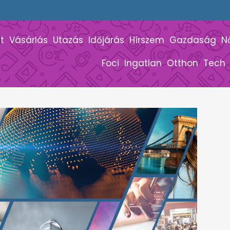
t
Vásárlás
Utazás
Időjárás
Hírszem
Gazdaság
N
Foci
Ingatlan
Otthon
Tech