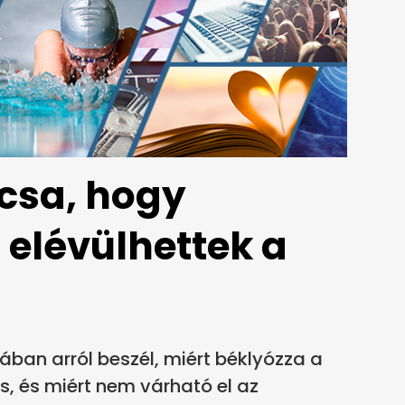
rcsa, hogy
 elévülhettek a
jában arról beszél, miért béklyózza a
, és miért nem várható el az