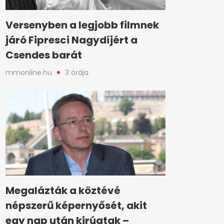
Versenyben a legjobb filmnek
járó Fipresci Nagydíjért a
Csendes barát
mmonline.hu
3 órája
Megalázták a köztévé
népszerű képernyősét, akit
egy nap után kirúgtak –