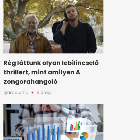
Rég láttunk olyan lebilincselő
thrillert, mint amilyen A
zongorahangoló
glamour.hu
6 órája