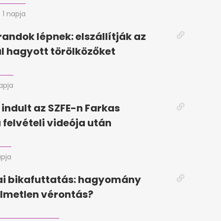
1 napja
randok lépnek: elszállítják az
ül hagyott törölközőket
napja
 indult az SZFE-n Farkas
 felvételi videója után
apja
i bikafuttatás: hagyomány
lmetlen vérontás?