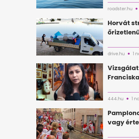
roadster.hu
Horvát st
őrizetlen
drive.hu
1 
Vizsgálat
Franciska
444.hu
1 n
Pamplona
vagy érte