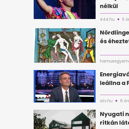
nélkül
444.hu
5 ó
Nördlinge
és éhezte
hamuesgyema
Energiavá
leállna a
atv.hu
6 ór
Nyugati n
ritkán lá