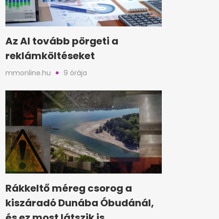
Az AI tovább pörgeti a
reklámköltéseket
mmonline.hu
9 órája
Rákkeltő méreg csorog a
kiszáradó Dunába Óbudánál,
és ez most látszik is