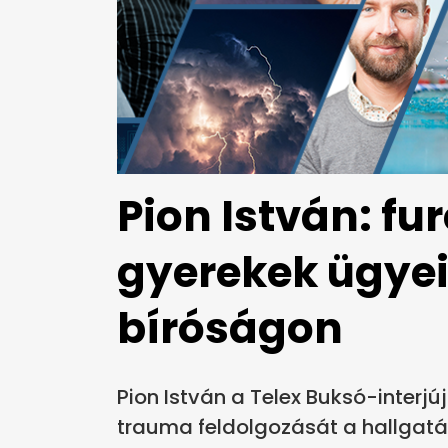
Pion István: fu
gyerekek ügyei
bíróságon
Pion István a Telex Buksó-interjú
trauma feldolgozását a hallgatás