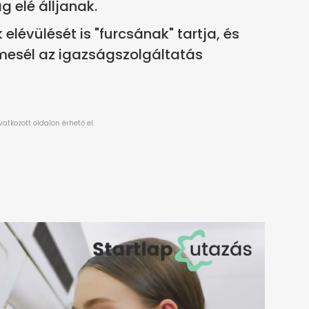
g elé álljanak.
lévülését is "furcsának" tartja, és
esél az igazságszolgáltatás