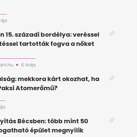
rája
n 15. századi bordélya: veréssel
téssel tartották fogva a nőket
nt.hu
6 órája
lság: mekkora kárt okozhat, ha
 Paksi Atomerőmű?
ája
yitás Bécsben: több mint 50
togatható épület megnyílik