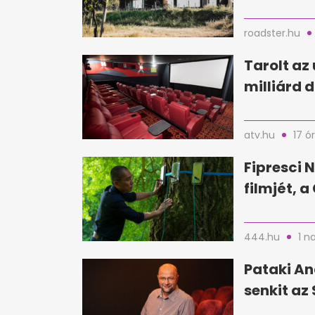
roadster.hu
Tarolt az 
milliárd d
atv.hu
17 ó
Fipresci N
filmjét, 
444.hu
1 n
Pataki An
senkit az 