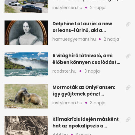
partok, fjordok
instylemen.hu
2 napja
Delphine LaLaurie: a new
orleans-i úrinő, aki a
padláson kínzott
hamuesgyemant.hu
2 napja
5 világhírű látnivaló, ami
élőben könnyen csalódást
okozhat
roadster.hu
3 napja
Mormoták az OnlyFansen:
így gyűjtenek pénzt
amerikai kutatók
instylemen.hu
3 napja
Klímakrízis idején másként
hat az apokalipszis a
Szépművészetiben
444.hu
3 napja