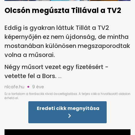
Olcsón megúszta Tillával a TV2
Eddig is gyakran láttuk Tillát a TV2
képernyőjén ez nem újdonság, de mintha
mostanában különösen megszaporodtak
volna a műsorai.
Négy műsort vezet egy fizetésért -
vetette fel a Bors.
nlcafe.hu
9 éve
Eredeti cikk megnyitása