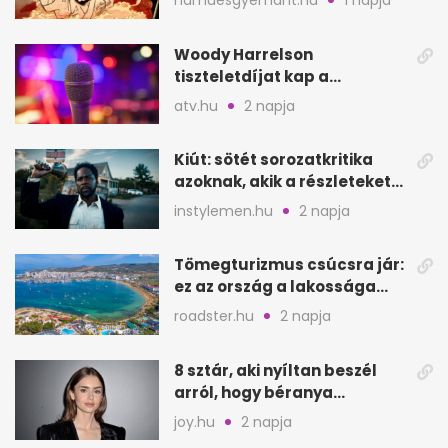
hamuesgyemant.hu
1 napja
Hoodját
Woody Harrelson
tiszteletdíjat kap a
Szarajevói Filmfesztiválon
atv.hu
2 napja
Kiút: sötét sorozatkritika
azoknak, akik a részleteket
keresik
instylemen.hu
2 napja
Tömegturizmus csúcsra jár:
ez az ország a lakossága
kétszeresét fogadja
roadster.hu
2 napja
8 sztár, aki nyíltan beszél
arról, hogy béranya
segítette a családalapítást
joy.hu
2 napja