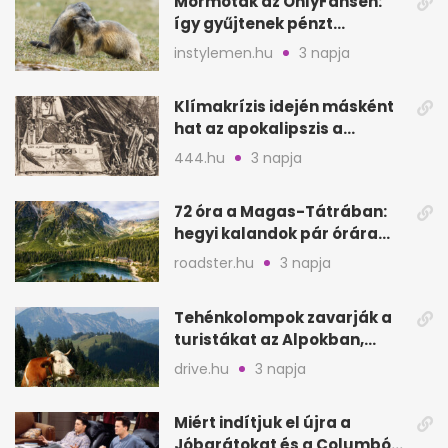
Mormoták az OnlyFansen:
így gyűjtenek pénzt
amerikai kutatók
instylemen.hu
3 napja
Klímakrízis idején másként
hat az apokalipszis a
Szépművészetiben
444.hu
3 napja
72 óra a Magas-Tátrában:
hegyi kalandok pár órára
Magyarországtól
roadster.hu
3 napja
Tehénkolompok zavarják a
turistákat az Alpokban,
Serinában is panasz van
drive.hu
3 napja
Miért indítjuk el újra a
Jóbarátokat és a Columbót