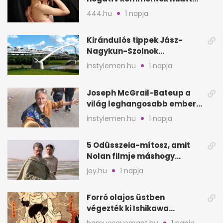
vonul vissza
444.hu
1 napja
Kirándulós tippek Jász-
Nagykun-Szolnok
megyében: 6 kihagyhatatlan
instylemen.hu
1 napja
hely
Joseph McGrail-Bateup a
világ leghangosabb embere
lett Ausztráliából
instylemen.hu
1 napja
5 Odüsszeia-mítosz, amit
Nolan filmje máshogy
mutat, mint Homérosz
joy.hu
1 napja
Forró olajos üstben
végezték ki Ishikawa
Goemont, Japán Robin