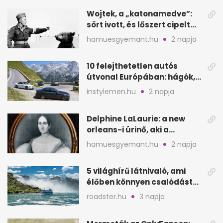
Wojtek, a „katonamedve”:
sört ivott, és lőszert cipelt
Monte Cassinónál
hamuesgyemant.hu
2 napja
10 felejthetetlen autós
útvonal Európában: hágók,
partok, fjordok
instylemen.hu
2 napja
Delphine LaLaurie: a new
orleans-i úrinő, aki a
padláson kínzott
hamuesgyemant.hu
2 napja
5 világhírű látnivaló, ami
élőben könnyen csalódást
okozhat
roadster.hu
3 napja