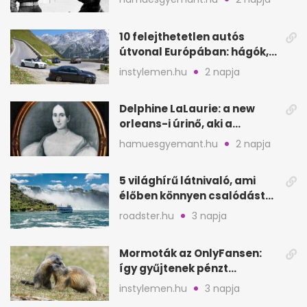
10 felejthetetlen autós
útvonal Európában: hágók,
partok, fjordok
instylemen.hu
2 napja
Delphine LaLaurie: a new
orleans-i úrinő, aki a
padláson kínzott
hamuesgyemant.hu
2 napja
5 világhírű látnivaló, ami
élőben könnyen csalódást
okozhat
roadster.hu
3 napja
Mormoták az OnlyFansen:
így gyűjtenek pénzt
amerikai kutatók
instylemen.hu
3 napja