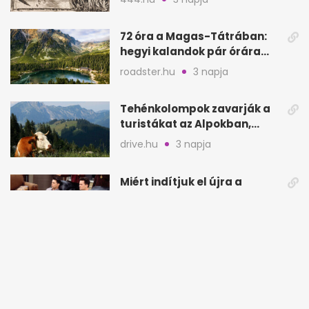
72 óra a Magas-Tátrában:
hegyi kalandok pár órára
Magyarországtól
roadster.hu
3 napja
Tehénkolompok zavarják a
turistákat az Alpokban,
Serinában is panasz van
drive.hu
3 napja
Miért indítjuk el újra a
Jóbarátokat és a Columbót
is tizedszer?
instylemen.hu
4 napja
Heidi Klum a plusz kilókról:
nem fogyasztó
csodaszerekkel küzd meg
joy.hu
4 napja