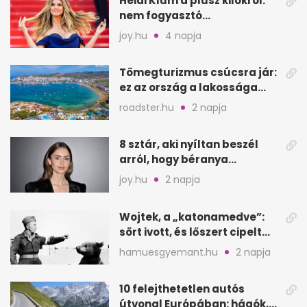
Heidi Klum a plusz kilókról:
nem fogyasztó
csodaszerekkel küzd meg
joy.hu
4 napja
Tömegturizmus csúcsra jár:
ez az ország a lakossága
kétszeresét fogadja
roadster.hu
2 napja
8 sztár, aki nyíltan beszél
arról, hogy béranya
segítette a családalapítást
joy.hu
2 napja
Wojtek, a „katonamedve”:
sört ivott, és lőszert cipelt
Monte Cassinónál
hamuesgyemant.hu
2 napja
10 felejthetetlen autós
útvonal Európában: hágók,