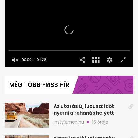
00:00
04:28
0
seconds
of
MÉG TÖBB FRISS HÍR
4
minutes,
28
seconds
Az utazás új luxusa: időt
nyerni a rohanás helyett
instylemen.hu
16 órája