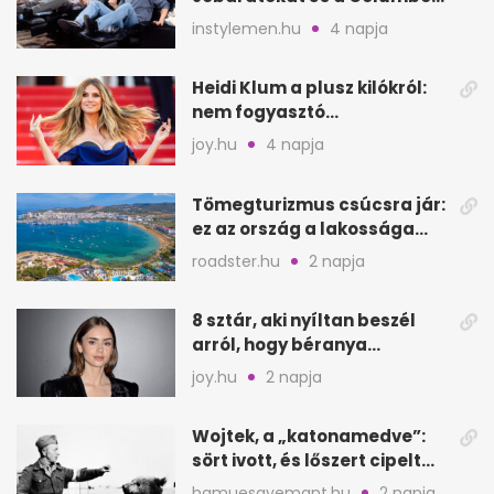
is tizedszer?
instylemen.hu
4 napja
Heidi Klum a plusz kilókról:
nem fogyasztó
csodaszerekkel küzd meg
joy.hu
4 napja
Tömegturizmus csúcsra jár:
ez az ország a lakossága
kétszeresét fogadja
roadster.hu
2 napja
8 sztár, aki nyíltan beszél
arról, hogy béranya
segítette a családalapítást
joy.hu
2 napja
Wojtek, a „katonamedve”:
sört ivott, és lőszert cipelt
Monte Cassinónál
hamuesgyemant.hu
2 napja