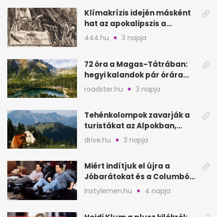
Klímakrízis idején másként
hat az apokalipszis a
Szépművészetiben
444.hu
3 napja
72 óra a Magas-Tátrában:
hegyi kalandok pár órára
Magyarországtól
roadster.hu
3 napja
Tehénkolompok zavarják a
turistákat az Alpokban,
Serinában is panasz van
drive.hu
3 napja
Miért indítjuk el újra a
Jóbarátokat és a Columbót
is tizedszer?
instylemen.hu
4 napja