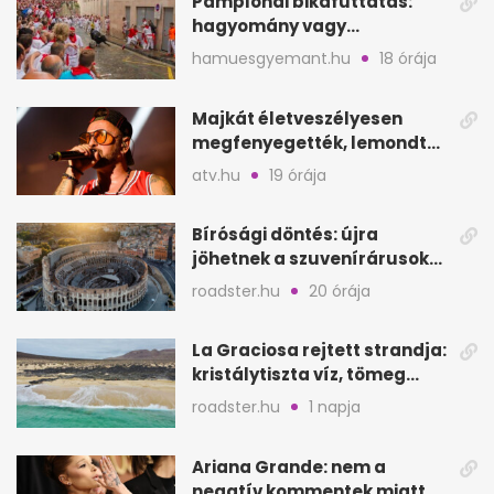
Pamplonai bikafuttatás:
hagyomány vagy
értelmetlen vérontás?
hamuesgyemant.hu
18 órája
Majkát életveszélyesen
megfenyegették, lemondta
a sepsiszentgyörgyi
atv.hu
19 órája
koncertet
Bírósági döntés: újra
jöhetnek a szuvenírárusok
Európa ikonikus helyére
roadster.hu
20 órája
La Graciosa rejtett strandja:
kristálytiszta víz, tömeg
nélkül
roadster.hu
1 napja
Ariana Grande: nem a
negatív kommentek miatt