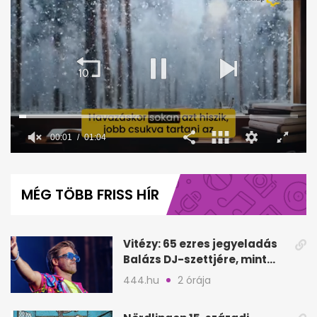
00:02
01:04
0
seconds
of
MÉG TÖBB FRISS HÍR
1
minute,
4
seconds
Vitézy: 65 ezres jegyeladás
Balázs DJ-szettjére, mint
Puskás teltház metró nélkül
444.hu
2 órája