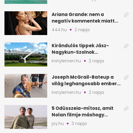
Ariana Grande: nem a
negatív kommentek miatt
vonul vissza
444.hu
2 napja
Kirándulós tippek Jász-
Nagykun-Szolnok
megyében: 6 kihagyhatatlan
instylemen.hu
2 napja
hely
Joseph McGrail-Bateup a
világ leghangosabb embere
lett Ausztráliából
instylemen.hu
2 napja
5 Odüsszeia-mítosz, amit
Nolan filmje máshogy
mutat, mint Homérosz
joy.hu
3 napja