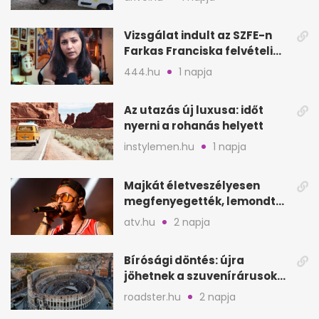
Vizsgálat indult az SZFE-n
Farkas Franciska felvételi
videója után
444.hu
1 napja
Az utazás új luxusa: időt
nyerni a rohanás helyett
instylemen.hu
1 napja
Majkát életveszélyesen
megfenyegették, lemondta
a sepsiszentgyörgyi
atv.hu
2 napja
koncertet
Bírósági döntés: újra
jöhetnek a szuvenírárusok
Európa ikonikus helyére
roadster.hu
2 napja