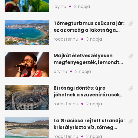
filmjeinkről a Joy szerint
joy.hu
3 napja
Tömegturizmus csúcsra jár:
ez az ország a lakossága
kétszeresét fogadja
roadster.hu
3 napja
Majkát életveszélyesen
megfenyegették, lemondta
a sepsiszentgyörgyi
atv.hu
2 napja
koncertet
Bírósági döntés: újra
jöhetnek a szuvenírárusok
Európa ikonikus helyére
roadster.hu
2 napja
La Graciosa rejtett strandja:
kristálytiszta víz, tömeg
nélkül
roadster.hu
2 napja