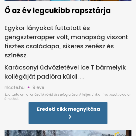
Ő az év legcukibb rapsztárja
Egykor lányokat futtatott és
gengszterrapper volt, manapság viszont
tisztes családapa, sikeres zenész és
színész.
Karácsonyi üdvözletével Ice T bármelyik
kollégáját padlóra küldi.
nlcafe.hu
9 éve
Eredeti cikk megnyitása