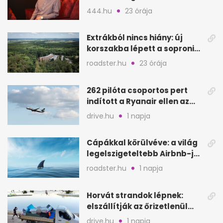
felvételijén
444.hu
23 órája
Extrákból nincs hiány: új
korszakba lépett a soproni
Fagus Hotel
roadster.hu
23 órája
262 pilóta csoportos pert
indított a Ryanair ellen az
Egyesült Királyságban
drive.hu
1 napja
Cápákkal körülvéve: a világ
legelszigeteltebb Airbnb-je
a nyílt tengeren
roadster.hu
1 napja
Horvát strandok lépnek:
elszállítják az őrizetlenül
hagyott törölközőket
drive.hu
1 napja