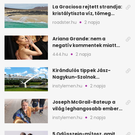
La Graciosa rejtett strandja:
kristálytiszta víz, tömeg
nélkül
roadster.hu
2 napja
Ariana Grande: nem a
negatív kommentek miatt
vonul vissza
444.hu
2 napja
Kirándulós tippek Jász-
Nagykun-Szolnok
megyében: 6 kihagyhatatlan
instylemen.hu
2 napja
hely
Joseph McGrail-Bateup a
világ leghangosabb embere
lett Ausztráliából
instylemen.hu
2 napja
5 Odüsszeia-mítosz, amit