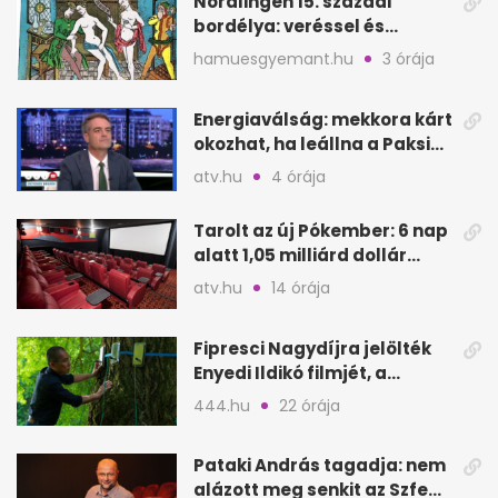
Nördlingen 15. századi
bordélya: veréssel és
éheztetéssel tartották
hamuesgyemant.hu
3 órája
fogva a nőket
Energiaválság: mekkora kárt
okozhat, ha leállna a Paksi
Atomerőmű?
atv.hu
4 órája
Tarolt az új Pókember: 6 nap
alatt 1,05 milliárd dollár
bevétel
atv.hu
14 órája
Fipresci Nagydíjra jelölték
Enyedi Ildikó filmjét, a
Csendes barátot
444.hu
22 órája
Pataki András tagadja: nem
alázott meg senkit az Szfe