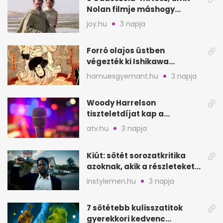
Nolan filmje máshogy
mutat, mint Homérosz
joy.hu
3 napja
Forró olajos üstben
végezték ki Ishikawa
Goemont, Japán Robin
hamuesgyemant.hu
3 napja
Hoodját
Woody Harrelson
tiszteletdíjat kap a
Szarajevói Filmfesztiválon
atv.hu
3 napja
Kiút: sötét sorozatkritika
azoknak, akik a részleteket
keresik
instylemen.hu
3 napja
7 sötétebb kulisszatitok
gyerekkori kedvenc