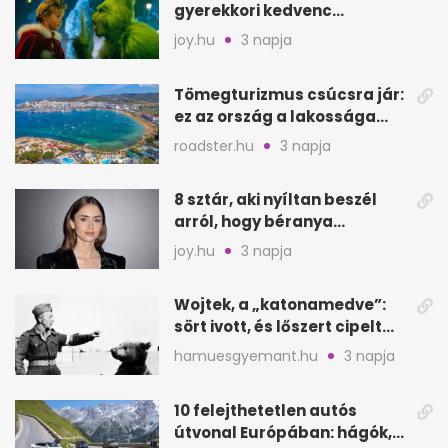
gyerekkori kedvenc
filmjeinkről a Joy szerint
joy.hu
3 napja
Tömegturizmus csúcsra jár:
ez az ország a lakossága
kétszeresét fogadja
roadster.hu
3 napja
8 sztár, aki nyíltan beszél
arról, hogy béranya
segítette a családalapítást
joy.hu
3 napja
Wojtek, a „katonamedve”:
sört ivott, és lőszert cipelt
Monte Cassinónál
hamuesgyemant.hu
3 napja
10 felejthetetlen autós
útvonal Európában: hágók,