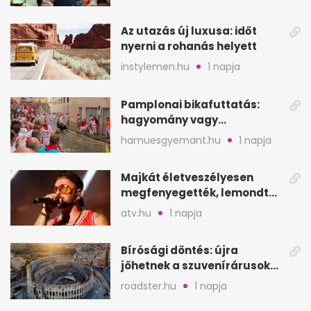
Az utazás új luxusa: időt
nyerni a rohanás helyett
instylemen.hu
1 napja
Pamplonai bikafuttatás:
hagyomány vagy
értelmetlen vérontás?
hamuesgyemant.hu
1 napja
Majkát életveszélyesen
megfenyegették, lemondta
a sepsiszentgyörgyi
atv.hu
1 napja
koncertet
Bírósági döntés: újra
jöhetnek a szuvenírárusok
Európa ikonikus helyére
roadster.hu
1 napja