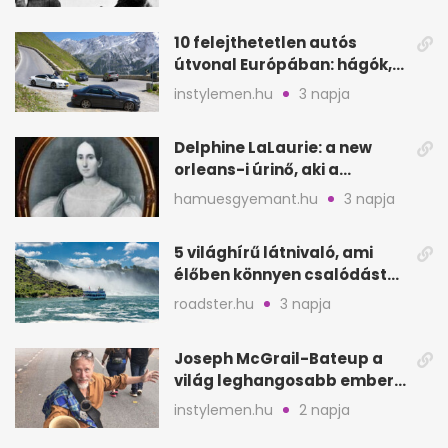
10 felejthetetlen autós
útvonal Európában: hágók,
partok, fjordok
instylemen.hu
3 napja
Delphine LaLaurie: a new
orleans-i úrinő, aki a
padláson kínzott
hamuesgyemant.hu
3 napja
5 világhírű látnivaló, ami
élőben könnyen csalódást
okozhat
roadster.hu
3 napja
Joseph McGrail-Bateup a
világ leghangosabb embere
lett Ausztráliából
instylemen.hu
2 napja