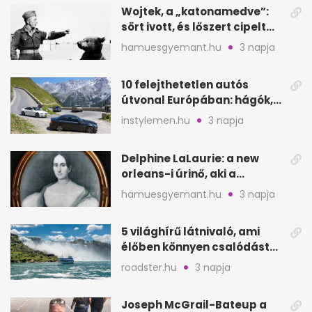
Wojtek, a „katonamedve”:
sört ivott, és lőszert cipelt
Monte Cassinónál
hamuesgyemant.hu
3 napja
10 felejthetetlen autós
útvonal Európában: hágók,
partok, fjordok
instylemen.hu
3 napja
Delphine LaLaurie: a new
orleans-i úrinő, aki a
padláson kínzott
hamuesgyemant.hu
3 napja
5 világhírű látnivaló, ami
élőben könnyen csalódást
okozhat
roadster.hu
3 napja
Joseph McGrail-Bateup a