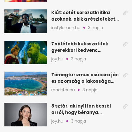
Kiút: sötét sorozatkritika
azoknak, akik a részleteket
keresik
instylemen.hu
3 napja
7 sötétebb kulisszatitok
gyerekkori kedvenc
filmjeinkről a Joy szerint
joy.hu
3 napja
Tömegturizmus csúcsra jár:
ez az ország a lakossága
kétszeresét fogadja
roadster.hu
3 napja
8 sztár, aki nyíltan beszél
arról, hogy béranya
segítette a családalapítást
joy.hu
3 napja