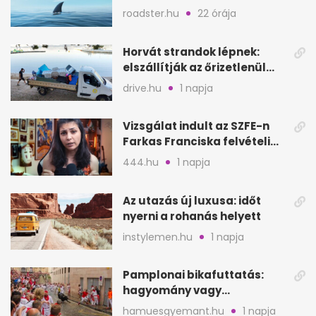
a nyílt tengeren
roadster.hu
22 órája
Horvát strandok lépnek:
elszállítják az őrizetlenül
hagyott törölközőket
drive.hu
1 napja
Vizsgálat indult az SZFE-n
Farkas Franciska felvételi
videója után
444.hu
1 napja
Az utazás új luxusa: időt
nyerni a rohanás helyett
instylemen.hu
1 napja
Pamplonai bikafuttatás:
hagyomány vagy
értelmetlen vérontás?
hamuesgyemant.hu
1 napja