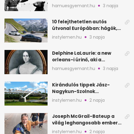
Monte Cassinónál
hamuesgyemant.hu
3 napja
10 felejthetetlen autós
útvonal Európában: hágók,
partok, fjordok
instylemen.hu
3 napja
Delphine LaLaurie: a new
orleans-i úrinő, aki a
padláson kínzott
hamuesgyemant.hu
3 napja
Kirándulós tippek Jász-
Nagykun-Szolnok
megyében: 6 kihagyhatatlan
instylemen.hu
2 napja
hely
Joseph McGrail-Bateup a
világ leghangosabb embere
lett Ausztráliából
instylemen.hu
2 napja