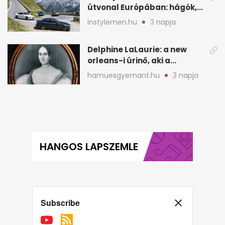
útvonal Európában: hágók,
partok, fjordok
instylemen.hu
3 napja
Delphine LaLaurie: a new
orleans-i úrinő, aki a
padláson kínzott
hamuesgyemant.hu
3 napja
HANGOS LAPSZEMLE