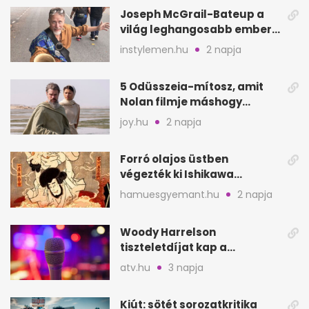
Joseph McGrail-Bateup a
világ leghangosabb embere
lett Ausztráliából
instylemen.hu
2 napja
5 Odüsszeia-mítosz, amit
Nolan filmje máshogy
mutat, mint Homérosz
joy.hu
2 napja
Forró olajos üstben
végezték ki Ishikawa
Goemont, Japán Robin
hamuesgyemant.hu
2 napja
Hoodját
Woody Harrelson
tiszteletdíjat kap a
Szarajevói Filmfesztiválon
atv.hu
3 napja
Kiút: sötét sorozatkritika