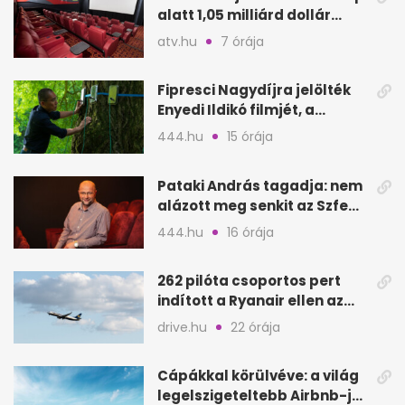
alatt 1,05 milliárd dollár
bevétel
atv.hu
7 órája
Fipresci Nagydíjra jelölték
Enyedi Ildikó filmjét, a
Csendes barátot
444.hu
15 órája
Pataki András tagadja: nem
alázott meg senkit az Szfe
felvételijén
444.hu
16 órája
262 pilóta csoportos pert
indított a Ryanair ellen az
Egyesült Királyságban
drive.hu
22 órája
Cápákkal körülvéve: a világ
legelszigeteltebb Airbnb-je