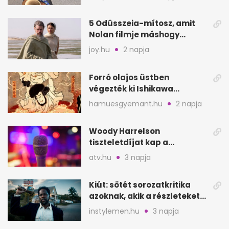
5 Odüsszeia-mítosz, amit
Nolan filmje máshogy
mutat, mint Homérosz
joy.hu
2 napja
Forró olajos üstben
végezték ki Ishikawa
Goemont, Japán Robin
hamuesgyemant.hu
2 napja
Hoodját
Woody Harrelson
tiszteletdíjat kap a
Szarajevói Filmfesztiválon
atv.hu
3 napja
Kiút: sötét sorozatkritika
azoknak, akik a részleteket
keresik
instylemen.hu
3 napja