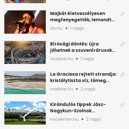
Majkát életveszélyesen
megfenyegették, lemondta
a sepsiszentgyörgyi
atv.hu
1 napja
koncertet
Bírósági döntés: újra
jöhetnek a szuvenírárusok
Európa ikonikus helyére
roadster.hu
1 napja
La Graciosa rejtett strandja:
kristálytiszta víz, tömeg
nélkül
roadster.hu
2 napja
Kirándulós tippek Jász-
Nagykun-Szolnok
megyében: 6 kihagyhatatlan
instylemen.hu
2 napja
hely