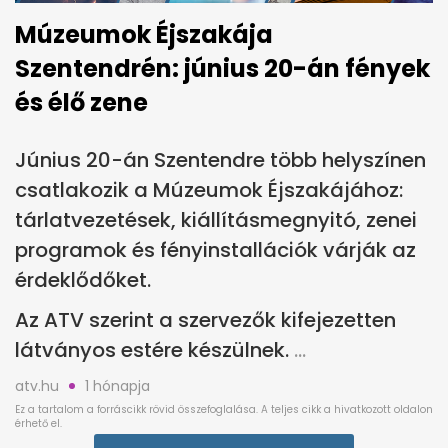
Múzeumok Éjszakája
Szentendrén: június 20-án fények
és élő zene
Június 20-án Szentendre több helyszínen
csatlakozik a Múzeumok Éjszakájához:
tárlatvezetések, kiállításmegnyitó, zenei
programok és fényinstallációk várják az
érdeklődőket.
Az ATV szerint a szervezők kifejezetten
látványos estére készülnek.
atv.hu
1 hónapja