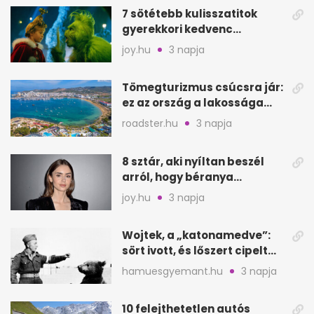
7 sötétebb kulisszatitok
gyerekkori kedvenc
filmjeinkről a Joy szerint
joy.hu
3 napja
Tömegturizmus csúcsra jár:
ez az ország a lakossága
kétszeresét fogadja
roadster.hu
3 napja
8 sztár, aki nyíltan beszél
arról, hogy béranya
segítette a családalapítást
joy.hu
3 napja
Wojtek, a „katonamedve”:
sört ivott, és lőszert cipelt
Monte Cassinónál
hamuesgyemant.hu
3 napja
10 felejthetetlen autós