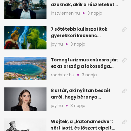
azoknak, akik a részleteket
keresik
instylemen.hu
3 napja
7 sötétebb kulisszatitok
gyerekkori kedvenc
filmjeinkről a Joy szerint
joy.hu
3 napja
Tömegturizmus csúcsra jár:
ez az ország a lakossága
kétszeresét fogadja
roadster.hu
3 napja
8 sztár, aki nyíltan beszél
arról, hogy béranya
segítette a családalapítást
joy.hu
3 napja
Wojtek, a „katonamedve”:
sört ivott, és lőszert cipelt