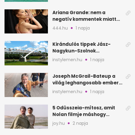
Ariana Grande: nem a
negatív kommentek miatt
vonul vissza
444.hu
1 napja
Kirándulós tippek Jász-
Nagykun-Szolnok
megyében: 6 kihagyhatatlan
instylemen.hu
1 napja
hely
Joseph McGrail-Bateup a
világ leghangosabb embere
lett Ausztráliából
instylemen.hu
1 napja
5 Odüsszeia-mítosz, amit
Nolan filmje máshogy
mutat, mint Homérosz
joy.hu
2 napja