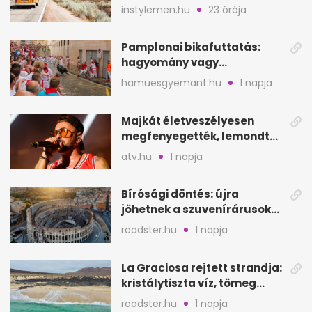
instylemen.hu
23 órája
Pamplonai bikafuttatás:
hagyomány vagy
értelmetlen vérontás?
hamuesgyemant.hu
1 napja
Majkát életveszélyesen
megfenyegették, lemondta
a sepsiszentgyörgyi
atv.hu
1 napja
koncertet
Bírósági döntés: újra
jöhetnek a szuvenírárusok
Európa ikonikus helyére
roadster.hu
1 napja
La Graciosa rejtett strandja:
kristálytiszta víz, tömeg
nélkül
roadster.hu
1 napja