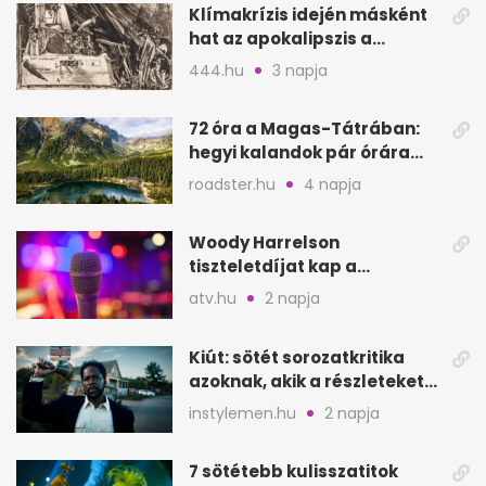
Klímakrízis idején másként
hat az apokalipszis a
Szépművészetiben
444.hu
3 napja
72 óra a Magas-Tátrában:
hegyi kalandok pár órára
Magyarországtól
roadster.hu
4 napja
Woody Harrelson
tiszteletdíjat kap a
Szarajevói Filmfesztiválon
atv.hu
2 napja
Kiút: sötét sorozatkritika
azoknak, akik a részleteket
keresik
instylemen.hu
2 napja
7 sötétebb kulisszatitok