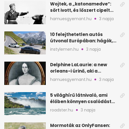
Wojtek, a „katonamedve”:
sört ivott, és lőszert cipelt
Monte Cassinónál
hamuesgyemant.hu
3 napja
10 felejthetetlen autós
útvonal Európában: hágók,
partok, fjordok
instylemen.hu
3 napja
Delphine LaLaurie: a new
orleans-i úrinő, aki a
padláson kínzott
hamuesgyemant.hu
3 napja
5 világhírű látnivaló, ami
élőben könnyen csalódást
okozhat
roadster.hu
3 napja
Mormoták az OnlyFansen: