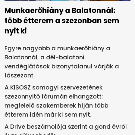
Munkaerőhiány a Balatonnál:
több étterem a szezonban sem
nyit ki
Egyre nagyobb a munkaerőhiány a
Balatonnál, a dél-balatoni
vendéglátósok bizonytalanul várják a
főszezont.
A KISOSZ somogyi szervezetének
szezonnyitó fórumán elhangzott:
megfelelő szakemberek híján több
étterem idén már ki sem nyit.
A Drive beszámolója szerint a gond évről