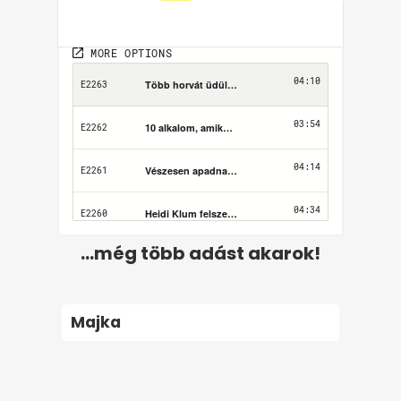
...még több adást akarok!
Majka
Felhasználási feltételek
Adatvédelem
Kapcsolat
Impresszum
Médiaajánlat