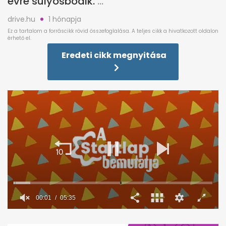
évre súlyosbodik.
drive.hu
1 hónapja
Eredeti cikk megnyitása
0
seconds