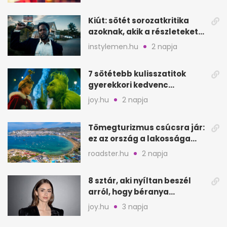
Kiút: sötét sorozatkritika
azoknak, akik a részleteket
keresik
instylemen.hu
2 napja
7 sötétebb kulisszatitok
gyerekkori kedvenc
filmjeinkről a Joy szerint
joy.hu
2 napja
Tömegturizmus csúcsra jár:
ez az ország a lakossága
kétszeresét fogadja
roadster.hu
2 napja
8 sztár, aki nyíltan beszél
arról, hogy béranya
segítette a családalapítást
joy.hu
3 napja