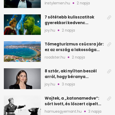
keresik
instylemen.hu
2 napja
7 sötétebb kulisszatitok
gyerekkori kedvenc
filmjeinkről a Joy szerint
joy.hu
2 napja
Tömegturizmus csúcsra jár:
ez az ország a lakossága
kétszeresét fogadja
roadster.hu
2 napja
8 sztár, aki nyíltan beszél
arról, hogy béranya
segítette a családalapítást
joy.hu
3 napja
Wojtek, a „katonamedve”:
sört ivott, és lőszert cipelt
Monte Cassinónál
hamuesgyemant.hu
3 napja