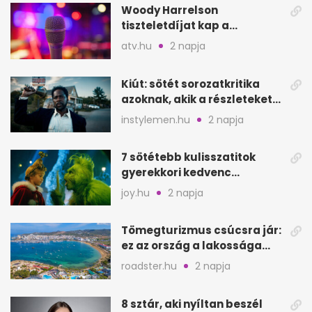
Woody Harrelson
tiszteletdíjat kap a
Szarajevói Filmfesztiválon
atv.hu
2 napja
Kiút: sötét sorozatkritika
azoknak, akik a részleteket
keresik
instylemen.hu
2 napja
7 sötétebb kulisszatitok
gyerekkori kedvenc
filmjeinkről a Joy szerint
joy.hu
2 napja
Tömegturizmus csúcsra jár:
ez az ország a lakossága
kétszeresét fogadja
roadster.hu
2 napja
8 sztár, aki nyíltan beszél