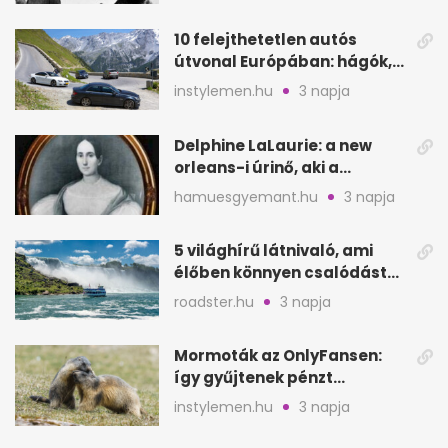
10 felejthetetlen autós
útvonal Európában: hágók,
partok, fjordok
instylemen.hu
3 napja
Delphine LaLaurie: a new
orleans-i úrinő, aki a
padláson kínzott
hamuesgyemant.hu
3 napja
5 világhírű látnivaló, ami
élőben könnyen csalódást
okozhat
roadster.hu
3 napja
Mormoták az OnlyFansen:
így gyűjtenek pénzt
amerikai kutatók
instylemen.hu
3 napja