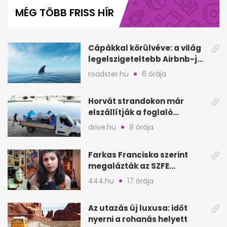
of
MÉG TÖBB FRISS HÍR
5
minutes,
35
seconds
Cápákkal körülvéve: a világ
legelszigeteltebb Airbnb-je
a nyílt tengeren
roadster.hu
6 órája
Horvát strandokon már
elszállítják a foglaló
törölközőket is
drive.hu
8 órája
Farkas Franciska szerint
megalázták az SZFE
felvételijén, vizsgálat indult
444.hu
17 órája
Az utazás új luxusa: időt
nyerni a rohanás helyett