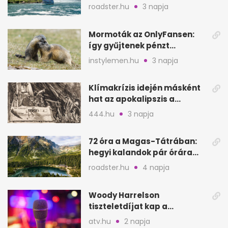
okozhat
roadster.hu
3 napja
Mormoták az OnlyFansen:
így gyűjtenek pénzt
amerikai kutatók
instylemen.hu
3 napja
Klímakrízis idején másként
hat az apokalipszis a
Szépművészetiben
444.hu
3 napja
72 óra a Magas-Tátrában:
hegyi kalandok pár órára
Magyarországtól
roadster.hu
4 napja
Woody Harrelson
tiszteletdíjat kap a
Szarajevói Filmfesztiválon
atv.hu
2 napja