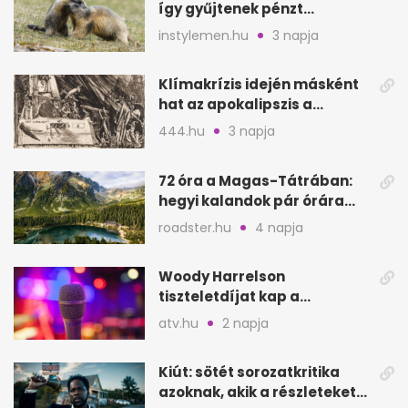
így gyűjtenek pénzt
amerikai kutatók
instylemen.hu
3 napja
Klímakrízis idején másként
hat az apokalipszis a
Szépművészetiben
444.hu
3 napja
72 óra a Magas-Tátrában:
hegyi kalandok pár órára
Magyarországtól
roadster.hu
4 napja
Woody Harrelson
tiszteletdíjat kap a
Szarajevói Filmfesztiválon
atv.hu
2 napja
Kiút: sötét sorozatkritika
azoknak, akik a részleteket