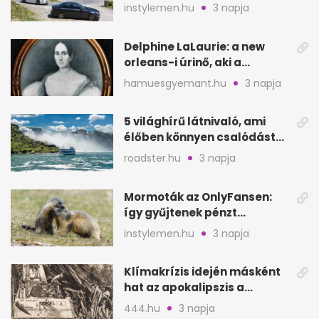
partok, fjordok
instylemen.hu
3 napja
Delphine LaLaurie: a new
orleans-i úrinő, aki a
padláson kínzott
hamuesgyemant.hu
3 napja
5 világhírű látnivaló, ami
élőben könnyen csalódást
okozhat
roadster.hu
3 napja
Mormoták az OnlyFansen:
így gyűjtenek pénzt
amerikai kutatók
instylemen.hu
3 napja
Klímakrízis idején másként
hat az apokalipszis a
Szépművészetiben
444.hu
3 napja