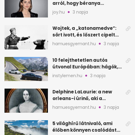
arról, hogy béranya
segítette a családalapítást
joy.hu
3 napja
Wojtek, a „katonamedve”:
sört ivott, és lőszert cipelt
Monte Cassinónál
hamuesgyemant.hu
3 napja
10 felejthetetlen autós
útvonal Európában: hágók,
partok, fjordok
instylemen.hu
3 napja
Delphine LaLaurie: a new
orleans-i úrinő, aki a
padláson kínzott
hamuesgyemant.hu
3 napja
5 világhírű látnivaló, ami
élőben könnyen csalódást