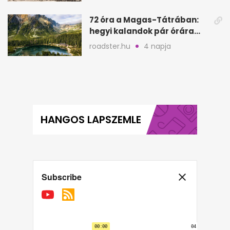
72 óra a Magas-Tátrában:
hegyi kalandok pár órára
Magyarországtól
roadster.hu
4 napja
HANGOS LAPSZEMLE