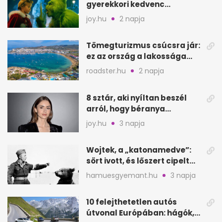
gyerekkori kedvenc
filmjeinkről a Joy szerint
joy.hu
2 napja
Tömegturizmus csúcsra jár:
ez az ország a lakossága
kétszeresét fogadja
roadster.hu
2 napja
8 sztár, aki nyíltan beszél
arról, hogy béranya
segítette a családalapítást
joy.hu
3 napja
Wojtek, a „katonamedve”:
sört ivott, és lőszert cipelt
Monte Cassinónál
hamuesgyemant.hu
3 napja
10 felejthetetlen autós
útvonal Európában: hágók,