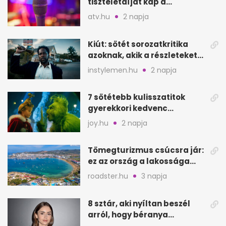
tiszteletdíjat kap a
Szarajevói Filmfesztiválon
atv.hu
2 napja
Kiút: sötét sorozatkritika
azoknak, akik a részleteket
keresik
instylemen.hu
2 napja
7 sötétebb kulisszatitok
gyerekkori kedvenc
filmjeinkről a Joy szerint
joy.hu
2 napja
Tömegturizmus csúcsra jár:
ez az ország a lakossága
kétszeresét fogadja
roadster.hu
3 napja
8 sztár, aki nyíltan beszél
arról, hogy béranya
segítette a családalapítást