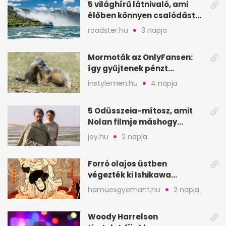
5 világhírű látnivaló, ami
élőben könnyen csalódást
okozhat
roadster.hu
3 napja
Mormoták az OnlyFansen:
így gyűjtenek pénzt
amerikai kutatók
instylemen.hu
4 napja
5 Odüsszeia-mítosz, amit
Nolan filmje máshogy
mutat, mint Homérosz
joy.hu
2 napja
Forró olajos üstben
végezték ki Ishikawa
Goemont, Japán Robin
hamuesgyemant.hu
2 napja
Hoodját
Woody Harrelson