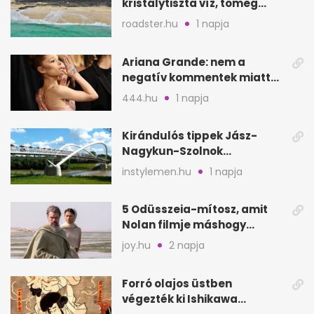
kristálytiszta víz, tömeg
nélkül
roadster.hu
1 napja
Ariana Grande: nem a
negatív kommentek miatt
vonul vissza
444.hu
1 napja
Kirándulós tippek Jász-
Nagykun-Szolnok
megyében: 6 kihagyhatatlan
instylemen.hu
1 napja
hely
5 Odüsszeia-mítosz, amit
Nolan filmje máshogy
mutat, mint Homérosz
joy.hu
2 napja
Forró olajos üstben
végezték ki Ishikawa