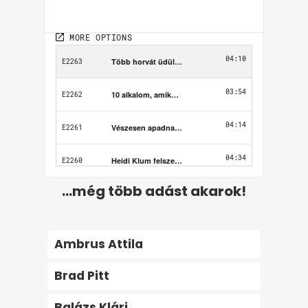
...még több adást akarok!
Ambrus Attila
Brad Pitt
Balázs Klári