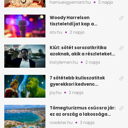
Goemont, Japán Robin
hamuesgyemant.hu
2 napja
Hoodját
Woody Harrelson
tiszteletdíjat kap a
Szarajevói Filmfesztiválon
atv.hu
2 napja
Kiút: sötét sorozatkritika
azoknak, akik a részleteket
keresik
instylemen.hu
2 napja
7 sötétebb kulisszatitok
gyerekkori kedvenc
filmjeinkről a Joy szerint
joy.hu
2 napja
Tömegturizmus csúcsra jár:
ez az ország a lakossága
kétszeresét fogadja
roadster.hu
3 napja