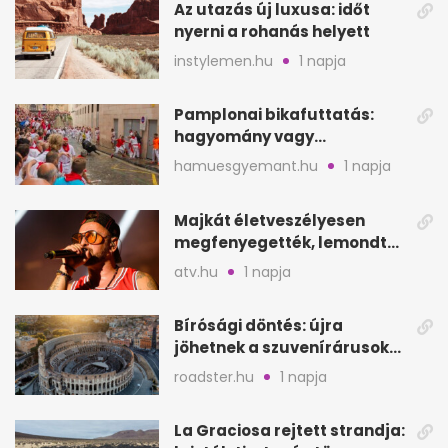
Az utazás új luxusa: időt
nyerni a rohanás helyett
instylemen.hu
1 napja
Pamplonai bikafuttatás:
hagyomány vagy
értelmetlen vérontás?
hamuesgyemant.hu
1 napja
Majkát életveszélyesen
megfenyegették, lemondta
a sepsiszentgyörgyi
atv.hu
1 napja
koncertet
Bírósági döntés: újra
jöhetnek a szuvenírárusok
Európa ikonikus helyére
roadster.hu
1 napja
La Graciosa rejtett strandja: