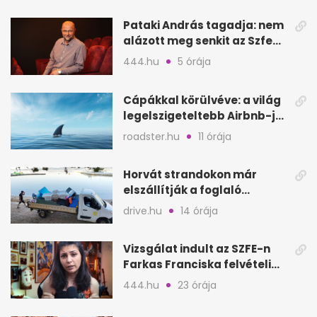
Pataki András tagadja: nem
alázott meg senkit az Szfe
felvételijén
444.hu
5 órája
Cápákkal körülvéve: a világ
legelszigeteltebb Airbnb-je
a nyílt tengeren
roadster.hu
11 órája
Horvát strandokon már
elszállítják a foglaló
törölközőket is
drive.hu
14 órája
Vizsgálat indult az SZFE-n
Farkas Franciska felvételi
videója után
444.hu
23 órája