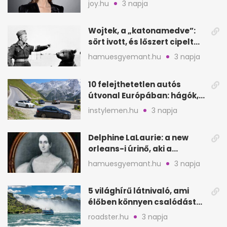
joy.hu
3 napja
Wojtek, a „katonamedve”:
sört ivott, és lőszert cipelt
Monte Cassinónál
hamuesgyemant.hu
3 napja
10 felejthetetlen autós
útvonal Európában: hágók,
partok, fjordok
instylemen.hu
3 napja
Delphine LaLaurie: a new
orleans-i úrinő, aki a
padláson kínzott
hamuesgyemant.hu
3 napja
5 világhírű látnivaló, ami
élőben könnyen csalódást
okozhat
roadster.hu
3 napja