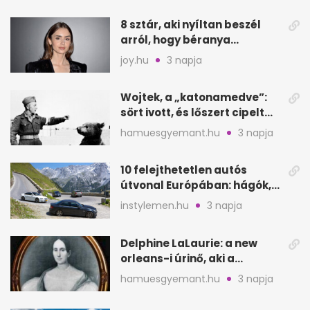
8 sztár, aki nyíltan beszél
arról, hogy béranya
segítette a családalapítást
joy.hu
3 napja
Wojtek, a „katonamedve”:
sört ivott, és lőszert cipelt
Monte Cassinónál
hamuesgyemant.hu
3 napja
10 felejthetetlen autós
útvonal Európában: hágók,
partok, fjordok
instylemen.hu
3 napja
Delphine LaLaurie: a new
orleans-i úrinő, aki a
padláson kínzott
hamuesgyemant.hu
3 napja