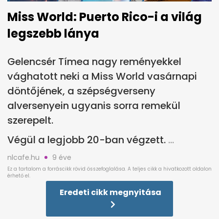
Miss World: Puerto Rico-i a világ
legszebb lánya
Gelencsér Tímea nagy reményekkel
vághatott neki a Miss World vasárnapi
döntőjének, a szépségverseny
alversenyein ugyanis sorra remekül
szerepelt.
Végül a legjobb 20-ban végzett.
nlcafe.hu
9 éve
Eredeti cikk megnyitása