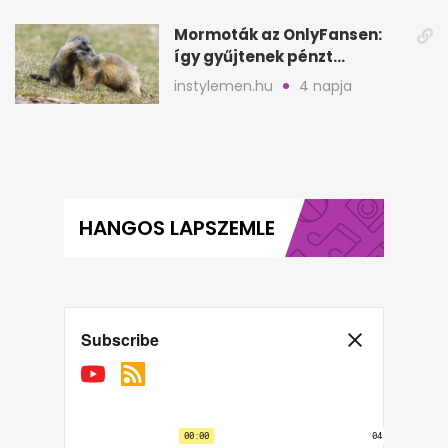
Mormoták az OnlyFansen:
így gyűjtenek pénzt
amerikai kutatók
instylemen.hu
4 napja
HANGOS LAPSZEMLE