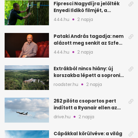
Fipresci Nagydíjra jelölték
Enyedi Ildikó filmjét, a
Csendes barátot
444.hu
2 napja
Pataki András tagadja: nem
alázott meg senkit az Szfe
felvételijén
444.hu
2 napja
Extrákból nincs hiány: új
korszakba lépett a soproni
Fagus Hotel
roadster.hu
2 napja
262 pilóta csoportos pert
indított a Ryanair ellen az
Egyesült Királyságban
drive.hu
2 napja
Cápákkal körülvéve: a világ