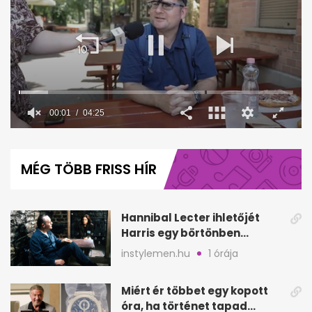
00:02
04:25
0
seconds
of
MÉG TÖBB FRISS HÍR
4
minutes,
25
seconds
Hannibal Lecter ihletőjét
Harris egy börtönben
ismerte meg
instylemen.hu
1 órája
Miért ér többet egy kopott
óra, ha történet tapad