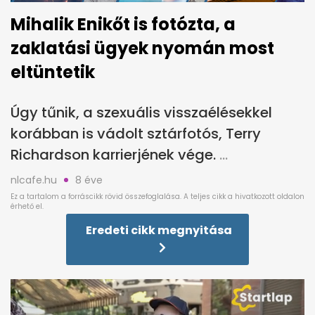
Mihalik Enikőt is fotózta, a
zaklatási ügyek nyomán most
eltüntetik
Úgy tűnik, a szexuális visszaélésekkel
korábban is vádolt sztárfotós, Terry
Richardson karrierjének vége.
nlcafe.hu
8 éve
Eredeti cikk megnyitása