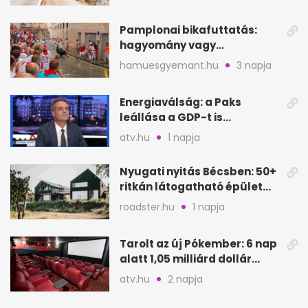
Pamplonai bikafuttatás:
hagyomány vagy
értelmetlen vérontás?
hamuesgyemant.hu
3 napja
Energiaválság: a Paks
leállása a GDP-t is
megütheti, int az
atv.hu
1 napja
Oeconomus
Nyugati nyitás Bécsben: 50+
ritkán látogatható épület
nyílik meg
roadster.hu
1 napja
Tarolt az új Pókember: 6 nap
alatt 1,05 milliárd dollár
bevétel
atv.hu
2 napja