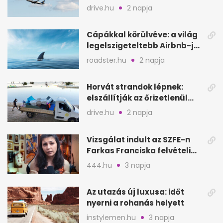
Egyesült Királyságban
drive.hu
2 napja
Cápákkal körülvéve: a világ
legelszigeteltebb Airbnb-je
a nyílt tengeren
roadster.hu
2 napja
Horvát strandok lépnek:
elszállítják az őrizetlenül
hagyott törölközőket
drive.hu
2 napja
Vizsgálat indult az SZFE-n
Farkas Franciska felvételi
videója után
444.hu
3 napja
Az utazás új luxusa: időt
nyerni a rohanás helyett
instylemen.hu
3 napja