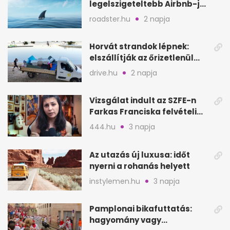
legelszigeteltebb Airbnb-je
a nyílt tengeren
roadster.hu
2 napja
Horvát strandok lépnek:
elszállítják az őrizetlenül
hagyott törölközőket
drive.hu
2 napja
Vizsgálat indult az SZFE-n
Farkas Franciska felvételi
videója után
444.hu
3 napja
Az utazás új luxusa: időt
nyerni a rohanás helyett
instylemen.hu
3 napja
Pamplonai bikafuttatás:
hagyomány vagy