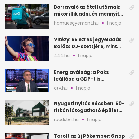
Borravaló az ételfutárnak:
mikor illik adni, és mennyit
rendeléskor?
hamuesgyemant.hu
1 napja
Vitézy: 65 ezres jegyeladás
Balázs DJ-szettjére, mint
metró nélküli Puskás-meccs
444.hu
1 napja
Energiaválság: a Paks
leállása a GDP-t is
megütheti, int az
atv.hu
1 napja
Oeconomus
Nyugati nyitás Bécsben: 50+
ritkán látogatható épület
nyílik meg
roadster.hu
1 napja
Tarolt az új Pókember: 6 nap