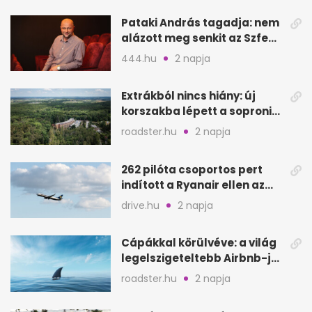
Pataki András tagadja: nem
alázott meg senkit az Szfe
felvételijén
444.hu
2 napja
Extrákból nincs hiány: új
korszakba lépett a soproni
Fagus Hotel
roadster.hu
2 napja
262 pilóta csoportos pert
indított a Ryanair ellen az
Egyesült Királyságban
drive.hu
2 napja
Cápákkal körülvéve: a világ
legelszigeteltebb Airbnb-je
a nyílt tengeren
roadster.hu
2 napja