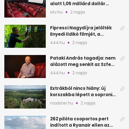
alatt 1,05 milliárd dollár
bevétel
atv.hu
2 napja
Fipresci Nagydíjra jelölték
Enyedi Ildikó filmjét, a
Csendes barátot
444.hu
2 napja
Pataki András tagadja: nem
alázott meg senkit az Szfe
felvételijén
444.hu
2 napja
Extrákból nincs hiány: új
korszakba lépett a soproni
Fagus Hotel
roadster.hu
2 napja
262 pilóta csoportos pert
indított a Ryanair ellen az