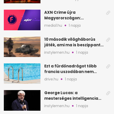
AXN Crime újra
Magyarországon:
szeptembertől a Viasat Film
media1.hu
1 napja
helyén
10 második világháborús
játék, ami ma is beszippant
a képernyő elé
instylemen.hu
1 napja
Ezt a fürdőnadrágot több
francia uszodában nem
fogadják el
drive.hu
1 napja
George Lucas: a
mesterséges intelligencia
lehet Hollywood következő
instylemen.hu
1 napja
lépése