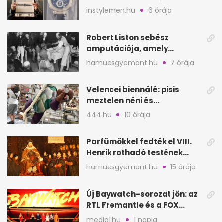
hozzá?
instylemen.hu
6 órája
Robert Liston sebész
amputációja, amely
állítólag három életet
hamuesgyemant.hu
7 órája
követelt
Velencei biennálé: pisis
meztelen néni és
kölcsönbabák, sirályok közt
444.hu
10 órája
Parfümökkel fedték el VIII.
Henrik rothadó testének
szagát
hamuesgyemant.hu
15 órája
Új Baywatch-sorozat jön: az
RTL Fremantle és a FOX
készíti
media1.hu
1 napja