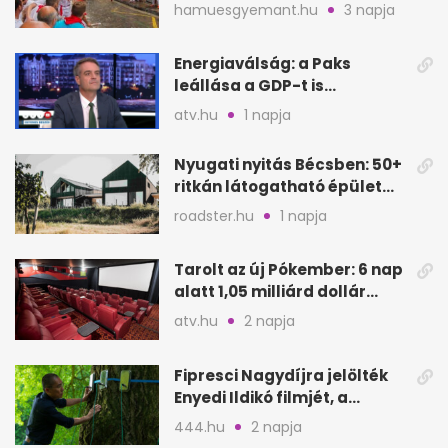
értelmetlen vérontás?
hamuesgyemant.hu
3 napja
Energiaválság: a Paks
leállása a GDP-t is
megütheti, int az
atv.hu
1 napja
Oeconomus
Nyugati nyitás Bécsben: 50+
ritkán látogatható épület
nyílik meg
roadster.hu
1 napja
Tarolt az új Pókember: 6 nap
alatt 1,05 milliárd dollár
bevétel
atv.hu
2 napja
Fipresci Nagydíjra jelölték
Enyedi Ildikó filmjét, a
Csendes barátot
444.hu
2 napja