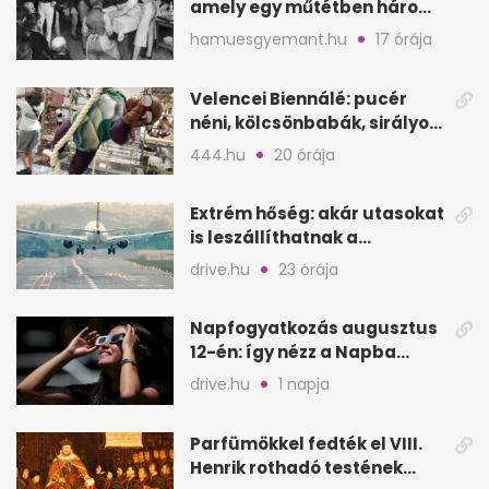
amely egy műtétben három
életet követelt
hamuesgyemant.hu
17 órája
Velencei Biennálé: pucér
néni, kölcsönbabák, sirályok,
és kész a családi program
444.hu
20 órája
Extrém hőség: akár utasokat
is leszállíthatnak a
repülőgépről
drive.hu
23 órája
Napfogyatkozás augusztus
12-én: így nézz a Napba
biztonságosan
drive.hu
1 napja
Parfümökkel fedték el VIII.
Henrik rothadó testének