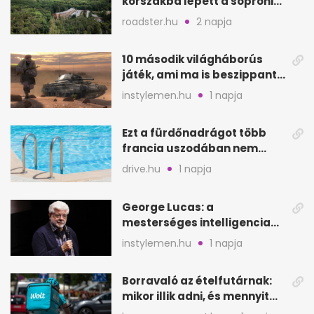
korszakba lépett a soproni
Fagus Hotel
roadster.hu
2 napja
10 második világháborús
játék, ami ma is beszippant
a képernyő elé
instylemen.hu
1 napja
Ezt a fürdőnadrágot több
francia uszodában nem
fogadják el
drive.hu
1 napja
George Lucas: a
mesterséges intelligencia
lehet Hollywood következő
instylemen.hu
1 napja
lépése
Borravaló az ételfutárnak:
mikor illik adni, és mennyit
rendeléskor?