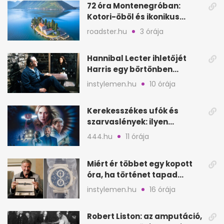
72 óra Montenegróban:
Kotori-öböl és ikonikus
tengerpart 3 nap alatt
roadster.hu
3 órája
Hannibal Lecter ihletőjét
Harris egy börtönben
ismerte meg
instylemen.hu
10 órája
Kerekesszékes ufók és
szarvaslények: ilyen
Spielberg új filmje
444.hu
11 órája
Miért ér többet egy kopott
óra, ha történet tapad
hozzá?
instylemen.hu
16 órája
Robert Liston: az amputáció,