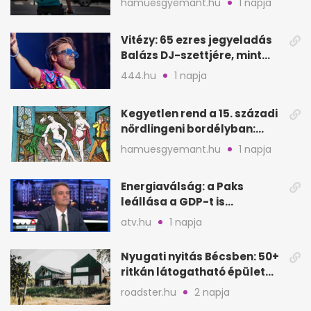
hamuesgyemant.hu
1 napja
Vitézy: 65 ezres jegyeladás
Balázs DJ-szettjére, mint
metró nélküli Puskás-meccs
444.hu
1 napja
Kegyetlen rend a 15. századi
nördlingeni bordélyban:
verés, éheztetés
hamuesgyemant.hu
1 napja
Energiaválság: a Paks
leállása a GDP-t is
megütheti, int az
atv.hu
1 napja
Oeconomus
Nyugati nyitás Bécsben: 50+
ritkán látogatható épület
nyílik meg
roadster.hu
2 napja