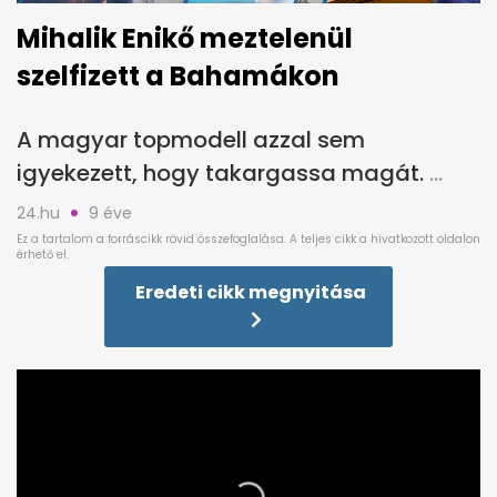
Mihalik Enikő meztelenül
szelfizett a Bahamákon
A magyar topmodell azzal sem
igyekezett, hogy takargassa magát.
24.hu
9 éve
Eredeti cikk megnyitása