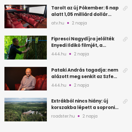
Tarolt az új Pókember: 6 nap
alatt 1,05 milliárd dollár
bevétel
atv.hu
2 napja
Fipresci Nagydíjra jelölték
Enyedi Ildikó filmjét, a
Csendes barátot
444.hu
2 napja
Pataki András tagadja: nem
alázott meg senkit az Szfe
felvételijén
444.hu
2 napja
Extrákból nincs hiány: új
korszakba lépett a soproni
Fagus Hotel
roadster.hu
2 napja