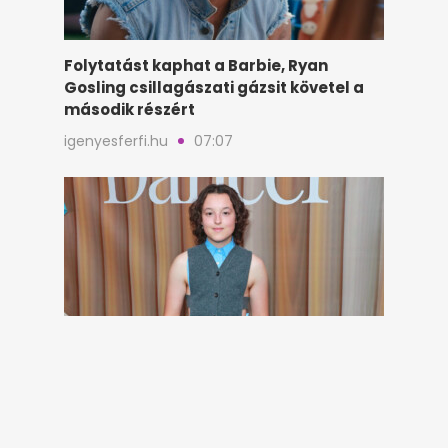
Folytatást kaphat a Barbie, Ryan
Gosling csillagászati gázsit követel a
második részért
igenyesferfi.hu
07:07
Évek óta támadják a külseje miatt,
most mégis Bella Ramsey uralta a
vörös szőnyeget