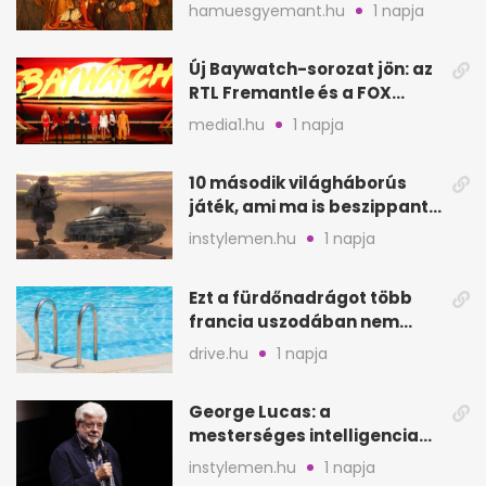
szagát
hamuesgyemant.hu
1 napja
Új Baywatch-sorozat jön: az
RTL Fremantle és a FOX
készíti
media1.hu
1 napja
10 második világháborús
játék, ami ma is beszippant
a képernyő elé
instylemen.hu
1 napja
Ezt a fürdőnadrágot több
francia uszodában nem
fogadják el
drive.hu
1 napja
George Lucas: a
mesterséges intelligencia
lehet Hollywood következő
instylemen.hu
1 napja
lépése