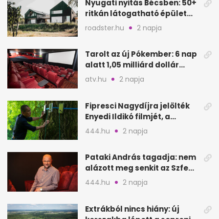
Nyugati nyitás Bécsben: 50+
ritkán látogatható épület
nyílik meg
roadster.hu
2 napja
Tarolt az új Pókember: 6 nap
alatt 1,05 milliárd dollár
bevétel
atv.hu
2 napja
Fipresci Nagydíjra jelölték
Enyedi Ildikó filmjét, a
Csendes barátot
444.hu
2 napja
Pataki András tagadja: nem
alázott meg senkit az Szfe
felvételijén
444.hu
2 napja
Extrákból nincs hiány: új