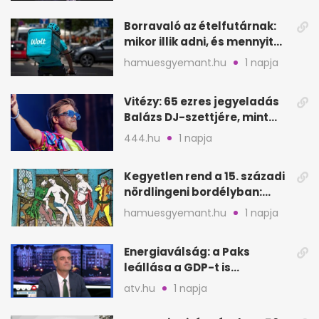
Borravaló az ételfutárnak:
mikor illik adni, és mennyit
rendeléskor?
hamuesgyemant.hu
1 napja
Vitézy: 65 ezres jegyeladás
Balázs DJ-szettjére, mint
metró nélküli Puskás-meccs
444.hu
1 napja
Kegyetlen rend a 15. századi
nördlingeni bordélyban:
verés, éheztetés
hamuesgyemant.hu
1 napja
Energiaválság: a Paks
leállása a GDP-t is
megütheti, int az
atv.hu
1 napja
Oeconomus