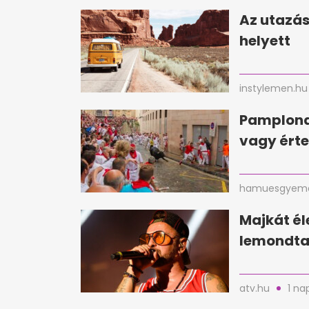
Az utazás
helyett
instylemen.hu
Pamplona
vagy érte
hamuesgyema
Majkát é
lemondta 
atv.hu
1 na