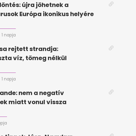
döntés: újra jöhetnek a
rusok Európa ikonikus helyére
1 napja
sa rejtett strandja:
szta víz, tömeg nélkül
1 napja
ande: nem a negatív
k miatt vonul vissza
apja