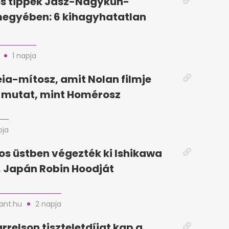
ós tippek Jász-Nagykun-
megyében: 6 kihagyhatatlan
1 napja
ia-mítosz, amit Nolan filmje
mutat, mint Homérosz
pja
jos üstben végezték ki Ishikawa
 Japán Robin Hoodját
nt.hu
2 napja
relson tiszteletdíjat kap a