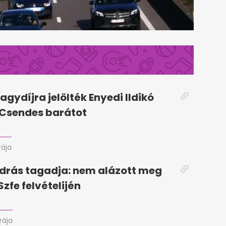
agydíjra jelölték Enyedi Ildikó
A Csendes barátot
rája
drás tagadja: nem alázott meg
Szfe felvételijén
rája