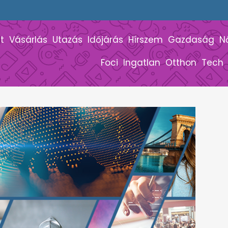
t
Vásárlás
Utazás
Időjárás
Hírszem
Gazdaság
N
Foci
Ingatlan
Otthon
Tech