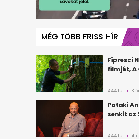
0
seconds
of
MÉG TÖBB FRISS HÍR
1
minute,
50
seconds
Volume
0%
Fipresci N
filmjét, 
444.hu
3 ó
Pataki An
senkit az 
444.hu
4 ó