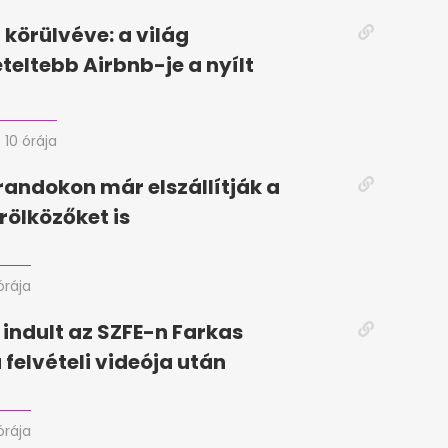
körülvéve: a világ
eteltebb Airbnb-je a nyílt
10 órája
randokon már elszállítják a
rölközőket is
órája
 indult az SZFE-n Farkas
 felvételi videója után
órája