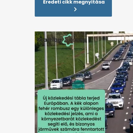
Eredeti cikk megnyitása