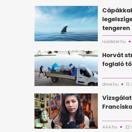
Cápákkal 
legelszig
tengeren
roadster.hu
Horvát st
foglaló tö
drive.hu
12 
Vizsgálat
Franciska
444.hu
22 