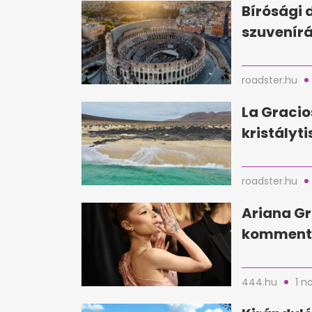
Bírósági 
szuvenírá
roadster.hu
La Gracio
kristályti
roadster.hu
Ariana Gr
kommente
444.hu
1 n