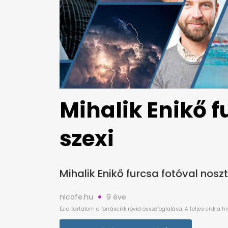
Mihalik Enikő f
szexi
Mihalik Enikő furcsa fotóval noszt
nlcafe.hu
9 éve