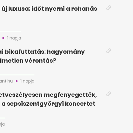
 új luxusa: időt nyerni a rohanás
1 napja
i bikafuttatás: hagyomány
lmetlen vérontás?
nt.hu
1 napja
letveszélyesen megfenyegették,
a sepsiszentgyörgyi koncertet
pja