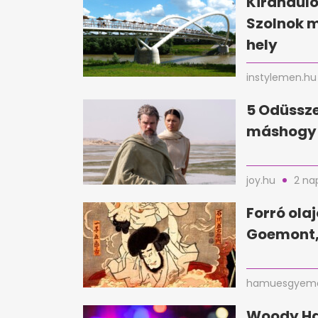
Kirándul
Szolnok 
hely
instylemen.hu
5 Odüssze
máshogy 
joy.hu
2 na
Forró ola
Goemont,
hamuesgyema
Woody Har