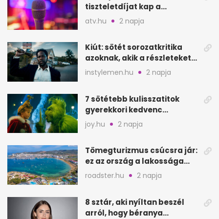
tiszteletdíjat kap a
Szarajevói Filmfesztiválon
atv.hu
2 napja
Kiút: sötét sorozatkritika
azoknak, akik a részleteket
keresik
instylemen.hu
2 napja
7 sötétebb kulisszatitok
gyerekkori kedvenc
filmjeinkről a Joy szerint
joy.hu
2 napja
Tömegturizmus csúcsra jár:
ez az ország a lakossága
kétszeresét fogadja
roadster.hu
2 napja
8 sztár, aki nyíltan beszél
arról, hogy béranya