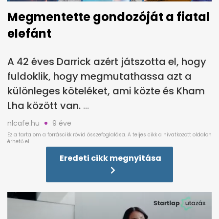
Megmentette gondozóját a fiatal
elefánt
A 42 éves Darrick azért játszotta el, hogy
fuldoklik, hogy megmutathassa azt a
különleges köteléket, ami közte és Kham
Lha között van.
nlcafe.hu
9 éve
Eredeti cikk megnyitása