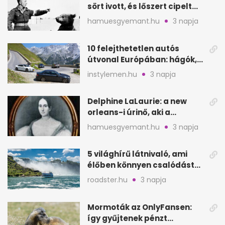
sört ivott, és lőszert cipelt
Monte Cassinónál
hamuesgyemant.hu
3 napja
10 felejthetetlen autós
útvonal Európában: hágók,
partok, fjordok
instylemen.hu
3 napja
Delphine LaLaurie: a new
orleans-i úrinő, aki a
padláson kínzott
hamuesgyemant.hu
3 napja
5 világhírű látnivaló, ami
élőben könnyen csalódást
okozhat
roadster.hu
3 napja
Mormoták az OnlyFansen:
így gyűjtenek pénzt