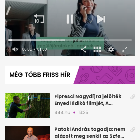
00:02
01:00
0
seconds
of
MÉG TÖBB FRISS HÍR
1
minute,
0
Fipresci Nagydíjra jelölték
Enyedi Ildikó filmjét, A
Csendes barátot
444.hu
13:35
Pataki András tagadja: nem
alázott meg senkit az Szfe