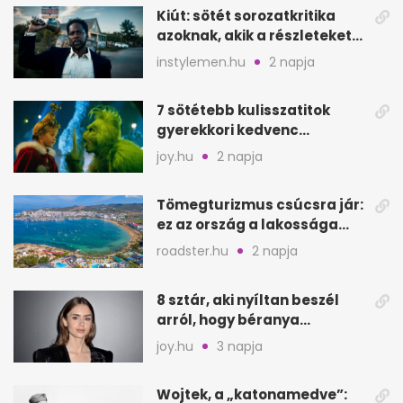
Kiút: sötét sorozatkritika
azoknak, akik a részleteket
keresik
instylemen.hu
2 napja
7 sötétebb kulisszatitok
gyerekkori kedvenc
filmjeinkről a Joy szerint
joy.hu
2 napja
Tömegturizmus csúcsra jár:
ez az ország a lakossága
kétszeresét fogadja
roadster.hu
2 napja
8 sztár, aki nyíltan beszél
arról, hogy béranya
segítette a családalapítást
joy.hu
3 napja
Wojtek, a „katonamedve”: