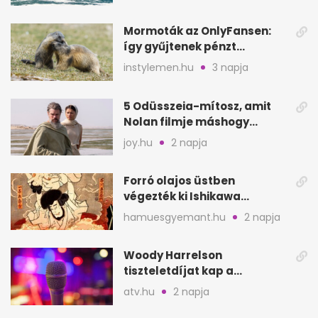
Mormoták az OnlyFansen:
így gyűjtenek pénzt
amerikai kutatók
instylemen.hu
3 napja
5 Odüsszeia-mítosz, amit
Nolan filmje máshogy
mutat, mint Homérosz
joy.hu
2 napja
Forró olajos üstben
végezték ki Ishikawa
Goemont, Japán Robin
hamuesgyemant.hu
2 napja
Hoodját
Woody Harrelson
tiszteletdíjat kap a
Szarajevói Filmfesztiválon
atv.hu
2 napja