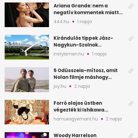
Ariana Grande: nem a
negatív kommentek miatt
vonul vissza
444.hu
1 napja
Kirándulós tippek Jász-
Nagykun-Szolnok
megyében: 6 kihagyhatatlan
instylemen.hu
1 napja
hely
5 Odüsszeia-mítosz, amit
Nolan filmje máshogy
mutat, mint Homérosz
joy.hu
2 napja
Forró olajos üstben
végezték ki Ishikawa
Goemont, Japán Robin
hamuesgyemant.hu
2 napja
Hoodját
Woody Harrelson