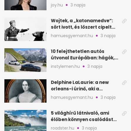
segítette a családalapítást
joy.hu
3 napja
Wojtek, a „katonamedve”:
sört ivott, és lőszert cipelt
Monte Cassinónál
hamuesgyemant.hu
3 napja
10 felejthetetlen autós
útvonal Európában: hágók,
partok, fjordok
instylemen.hu
3 napja
Delphine LaLaurie: a new
orleans-i úrinő, aki a
padláson kínzott
hamuesgyemant.hu
3 napja
5 világhírű látnivaló, ami
élőben könnyen csalódást
okozhat
roadster.hu
3 napja