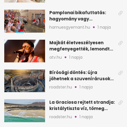
Pamplonai bikafuttatás:
hagyomány vagy
értelmetlen vérontás?
hamuesgyemant.hu
1 napja
Majkát életveszélyesen
megfenyegették, lemondta
a sepsiszentgyörgyi
atv.hu
1 napja
koncertet
Bírósági döntés: újra
jöhetnek a szuvenírárusok
Európa ikonikus helyére
roadster.hu
1 napja
La Graciosa rejtett strandja:
kristálytiszta víz, tömeg
nélkül
roadster.hu
1 napja