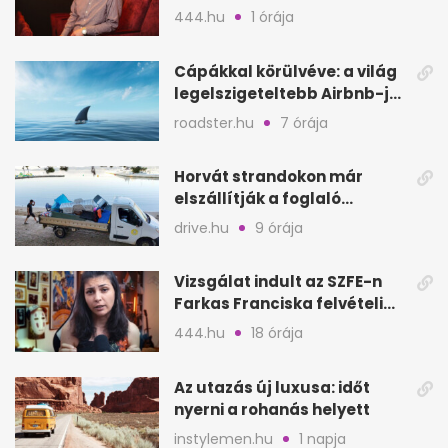
felvételijén
444.hu
1 órája
Cápákkal körülvéve: a világ
legelszigeteltebb Airbnb-je
a nyílt tengeren
roadster.hu
7 órája
Horvát strandokon már
elszállítják a foglaló
törölközőket is
drive.hu
9 órája
Vizsgálat indult az SZFE-n
Farkas Franciska felvételi
videója után
444.hu
18 órája
Az utazás új luxusa: időt
nyerni a rohanás helyett
instylemen.hu
1 napja