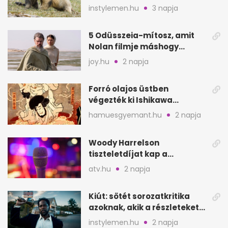
amerikai kutatók
instylemen.hu
3 napja
5 Odüsszeia-mítosz, amit
Nolan filmje máshogy
mutat, mint Homérosz
joy.hu
2 napja
Forró olajos üstben
végezték ki Ishikawa
Goemont, Japán Robin
hamuesgyemant.hu
2 napja
Hoodját
Woody Harrelson
tiszteletdíjat kap a
Szarajevói Filmfesztiválon
atv.hu
2 napja
Kiút: sötét sorozatkritika
azoknak, akik a részleteket
keresik
instylemen.hu
2 napja