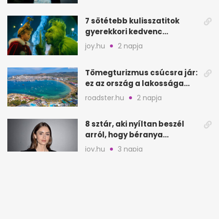
7 sötétebb kulisszatitok
gyerekkori kedvenc
filmjeinkről a Joy szerint
joy.hu
2 napja
Tömegturizmus csúcsra jár:
ez az ország a lakossága
kétszeresét fogadja
roadster.hu
2 napja
8 sztár, aki nyíltan beszél
arról, hogy béranya
segítette a családalapítást
joy.hu
3 napja
Wojtek, a „katonamedve”:
sört ivott, és lőszert cipelt
Monte Cassinónál
hamuesgyemant.hu
3 napja