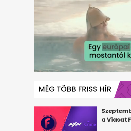
0
seconds
of
MÉG TÖBB FRISS HÍR
56
seconds
Volume
0%
Szeptemb
a Viasat 