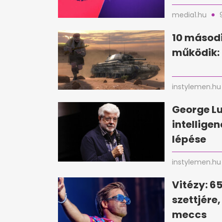
media1.hu
10 másodi
működik:
instylemen.hu
George Lu
intellige
lépése
instylemen.hu
Vitézy: 6
szettjére
meccs