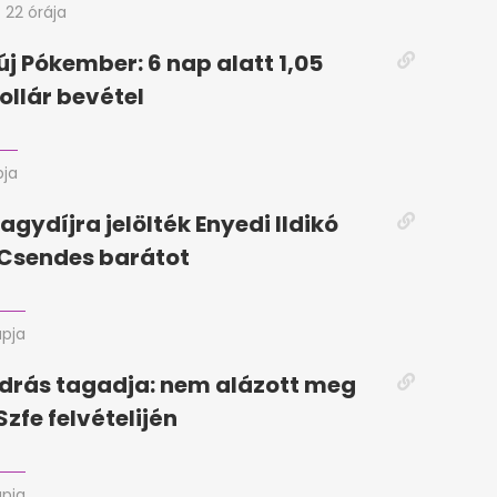
22 órája
új Pókember: 6 nap alatt 1,05
ollár bevétel
pja
agydíjra jelölték Enyedi Ildikó
a Csendes barátot
apja
drás tagadja: nem alázott meg
Szfe felvételijén
apja