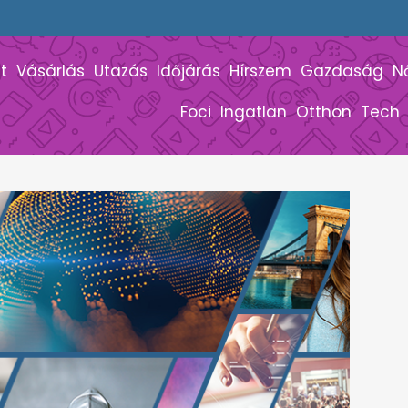
t
Vásárlás
Utazás
Időjárás
Hírszem
Gazdaság
N
Foci
Ingatlan
Otthon
Tech