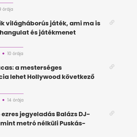
9 órája
k világháborús játék, ami ma is
 hangulat és játékmenet
10 órája
cas: a mesterséges
ncia lehet Hollywood következő
14 órája
5 ezres jegyeladás Balázs DJ-
, mint metró nélküli Puskás-