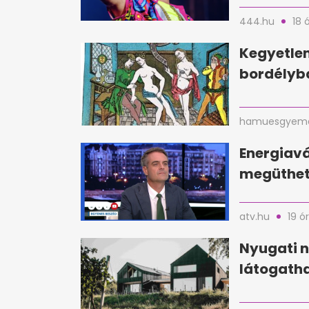
444.hu
18 
Kegyetlen
bordélyba
hamuesgyema
Energiavá
megüthet
atv.hu
19 ó
Nyugati n
látogatha