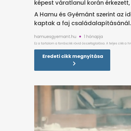
képest váratlanul korán érkezet
A Hamu és Gyémánt szerint az ide
kaptak a faj családalapításánál.
hamuesgyemant.hu
1 hónapja
Eredeti cikk megnyitása