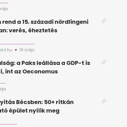
órája
 rend a 15. századi nördlingeni
n: verés, éheztetés
nt.hu
19 órája
lság: a Paks leállása a GDP-t is
i, int az Oeconomus
rája
yitás Bécsben: 50+ ritkán
tó épület nyílik meg