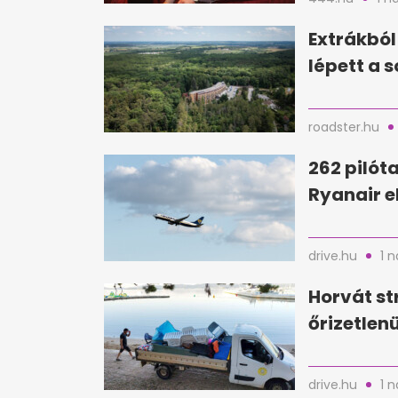
Extrákból
lépett a 
roadster.hu
262 pilóta
Ryanair e
drive.hu
1 
Horvát st
őrizetlen
drive.hu
1 