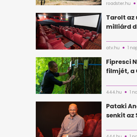
roadster.hu
Tarolt az 
milliárd d
atv.hu
1 na
Fipresci N
filmjét, 
444.hu
1 n
Pataki An
senkit az 
444.hu
1 n