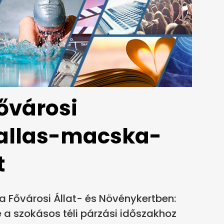
ővárosi
Pallas-macska-
t
a Fővárosi Állat- és Növénykertben:
e a szokásos téli párzási időszakhoz