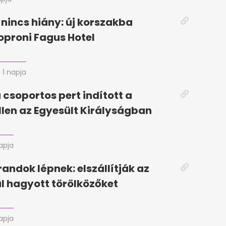
 nincs hiány: új korszakba
soproni Fagus Hotel
1 napja
 csoportos pert indított a
llen az Egyesült Királyságban
napja
randok lépnek: elszállítják az
ül hagyott törölközőket
napja