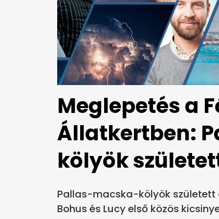
Meglepetés a F
Állatkertben: 
kölyök születet
Pallas-macska-kölyök született 
Bohus és Lucy első közös kicsiny